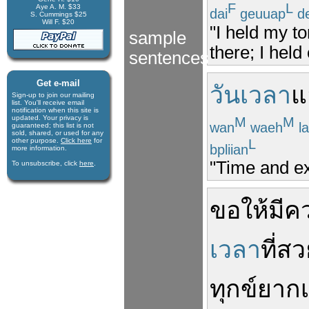
F
L
Aye A. M. $33
dai
geuuap
d
S. Cummings $25
Will F. $20
"I held my t
sample
there; I held
sentences
Get e-mail
วันเวลา
แ
Sign-up to join our mail­ing
list. You'll receive e­mail
notification when this site is
updated. Your privacy is
M
M
wan
waeh
l
guaran­teed; this list is not
sold, shared, or used for any
L
other purpose.
Click here
for
bpliian
more infor­mation.
"Time and e
To unsubscribe, click
here
.
ขอให้
มีค
เวลา
ที่
สว
ทุกข์ยาก