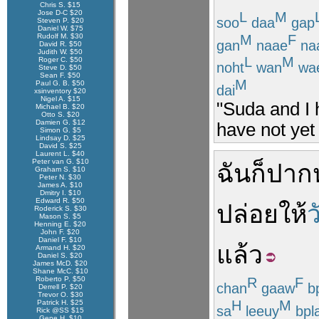
Chris S. $15
Jose D-C $20
L
M
soo
daa
gap
Steven P. $20
Daniel W. $75
M
F
Rudolf M. $30
gan
naae
na
David R. $50
Judith W. $50
L
M
Roger C. $50
noht
wan
wa
Steve D. $50
Sean F. $50
M
Paul G. B. $50
dai
xsinventory $20
Nigel A. $15
"Suda and I 
Michael B. $20
Otto S. $20
Damien G. $12
have not yet 
Simon G. $5
Lindsay D. $25
David S. $25
Laurent L. $40
Peter van G. $10
ฉัน
ก็
ปาก
Graham S. $10
Peter N. $30
James A. $10
Dmitry I. $10
Edward R. $50
ปล่อยให้
ว
Roderick S. $30
Mason S. $5
Henning E. $20
John F. $20
Daniel F. $10
แล้ว
Armand H. $20
Daniel S. $20
James McD. $20
Shane McC. $10
Roberto P. $50
R
F
chan
gaaw
b
Derrell P. $20
Trevor O. $30
H
M
Patrick H. $25
sa
leeuy
bpl
Rick @SS $15
Gene H. $10