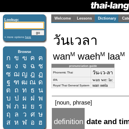
Welcome
Lessons
Dictionary
Cat
Lookup:
วันเวลา
» more options
here
Browse
wan
waeh
laa
M
M
M
ก
ข
ฃ
ค
ฅ
ฆ
ง
จ
ฉ
ช
pronunciation guide
วัน-เว-ลา
ซ
ฌ
ญ
ฎ
ฏ
Phonemic Thai
wan weː laː
ฐ
ฑ
ฒ
ณ
ด
IPA
wan wela
Royal Thai General System
ต
ถ
ท
ธ
น
บ
ป
ผ
ฝ
พ
[noun, phrase]
ฟ
ภ
ม
ย
ร
ฤ
ล
ว
ศ
ษ
definition
date and ti
ส
ห
ฬ
อ
ฮ