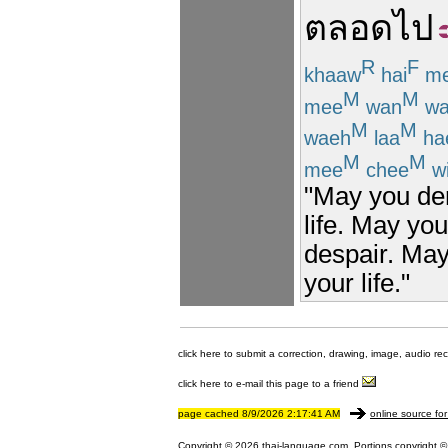
ตลอดไป
R
F
khaaw
hai
m
M
M
mee
wan
wa
M
M
waeh
laa
ha
M
M
mee
chee
wi
"May you der
life. May yo
despair. May 
your life."
click here to submit a correction, drawing, image, audio re
click here to e-mail this page to a friend
page cached 8/9/2026 2:17:41 AM
online source for
Copyright © 2026 thai-language.com. Portions copyright © 