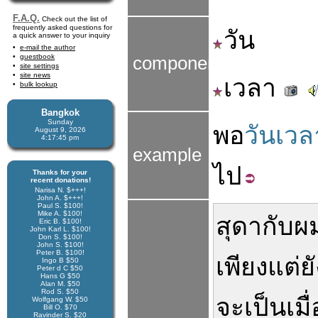
F.A.Q.
Check out the list of
frequently asked questions for
วัน
a quick answer to your inquiry
e-mail the author
guestbook
components
site settings
site news
เวลา
bulk lookup
Bangkok
Sunday
พอ
วันเวล
August 9, 2026
4:17:45 pm
example
ไป
Thanks for your
recent donations!
Narisa N. $+++!
John A. $+++!
Paul S. $100!
Mike A. $100!
สุดา
กับ
ผ
Eric B. $100!
John Karl L. $100!
Don S. $100!
John S. $100!
Peter B. $100!
เพียงแต่
ย
Ingo B $50
Peter d C $50
Hans G $50
Alan M. $50
Rod S. $50
จะ
เป็น
เมื
Wolfgang W. $50
Bill O. $70
Ravinder S. $20