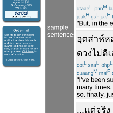
Aye A. M. $33
S. Cummings $25
L
M
dtaae
john
la
Will F. $20
H
L
H
jeuk
ga
jak
l
"But, in the 
sample
Get e-mail
sentences
Sign-up to join our mail­ing
อุตส่าห์
ห
list. You'll receive e­mail
notification when this site is
updated. Your privacy is
guaran­teed; this list is not
sold, shared, or used for any
ดวง
ไม่ดี
เ
other purpose.
Click here
for
more infor­mation.
To unsubscribe, click
here
.
L
L
L
oot
saa
lohp
M
F
duaang
mai
"I’ve been s
many times. 
so, finally, 
...
แต่
จริง