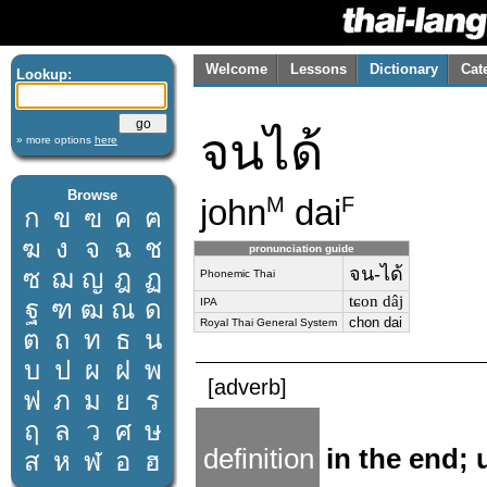
Welcome
Lessons
Dictionary
Cat
Lookup:
จนได้
» more options
here
Browse
john
dai
M
F
ก
ข
ฃ
ค
ฅ
ฆ
ง
จ
ฉ
ช
pronunciation guide
จน-ได้
ซ
ฌ
ญ
ฎ
ฏ
Phonemic Thai
tɕon dâj
ฐ
ฑ
ฒ
ณ
ด
IPA
chon dai
Royal Thai General System
ต
ถ
ท
ธ
น
บ
ป
ผ
ฝ
พ
[adverb]
ฟ
ภ
ม
ย
ร
ฤ
ล
ว
ศ
ษ
definition
in the end; u
ส
ห
ฬ
อ
ฮ