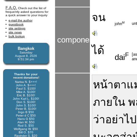
F.A.Q.
Check out the list of
frequently asked questions for
จน
a quick answer to your inquiry
e-mail the author
M
unt
john
guestbook
site settings
site news
bulk lookup
components
ได้
Bangkok
Saturday
F
[a
dai
August 8, 2026
an
9:51:35 pm
Thanks for your
recent donations!
หน้าตา
แม
Narisa N. $+++!
John A. $+++!
Paul S. $100!
Mike A. $100!
Eric B. $100!
ภายใน
พ
John Karl L. $100!
Don S. $100!
John S. $100!
Peter B. $100!
Ingo B $50
ว่า
อย่า
ไป
Peter d C $50
Hans G $50
Alan M. $50
Rod S. $50
Wolfgang W. $50
Bill O. $70
Ravinder S. $20