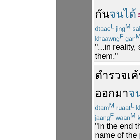
กัน
จนได้
L
M
dtaae
jing
sa
F
khaawng
gan
"...in realit
them."
ตำรวจ
เค
ออกมา
จน
M
L
dtam
ruaat
k
F
M
jaang
waan
k
"In the end t
name of the 