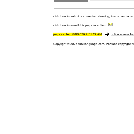
click here to submit a correction, drawing, image, audio re
click here to e-mail this page to a friend
page cached 8/8/2026 7:51:29 AM
online source for
Copyright © 2026 thai-language.com. Portions copyright © 