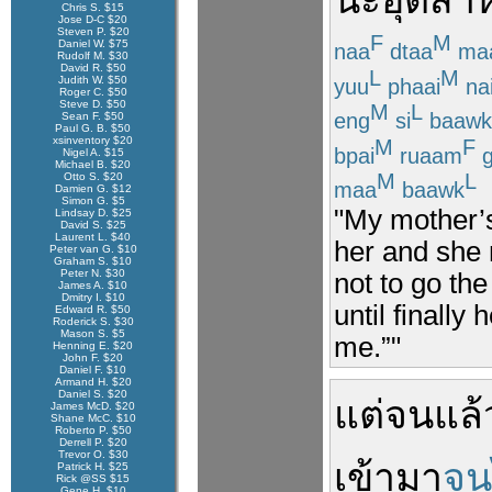
นะ
อุตส่าห
Chris S. $15
Jose D-C $20
Steven P. $20
F
M
Daniel W. $75
naa
dtaa
ma
Rudolf M. $30
David R. $50
L
M
Judith W. $50
yuu
phaai
na
Roger C. $50
Steve D. $50
M
L
eng
si
baawk
Sean F. $50
Paul G. B. $50
xsinventory $20
M
F
bpai
ruaam
g
Nigel A. $15
Michael B. $20
M
L
Otto S. $20
maa
baawk
Damien G. $12
Simon G. $5
"My mother’s
Lindsay D. $25
David S. $25
Laurent L. $40
her and she 
Peter van G. $10
Graham S. $10
Peter N. $30
not to go the
James A. $10
Dmitry I. $10
until finally
Edward R. $50
Roderick S. $30
Mason S. $5
me.”"
Henning E. $20
John F. $20
Daniel F. $10
Armand H. $20
Daniel S. $20
แต่
จนแล
James McD. $20
Shane McC. $10
Roberto P. $50
Derrell P. $20
Trevor O. $30
เข้ามา
จน
Patrick H. $25
Rick @SS $15
Gene H. $10