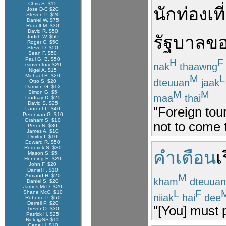
Chris S. $15
นักท่องเที
Jose D-C $20
Steven P. $20
Daniel W. $75
Rudolf M. $30
David R. $50
รัฐบาล
ข
Judith W. $50
Roger C. $50
Steve D. $50
Sean F. $50
Paul G. B. $50
H
F
nak
thaawng
xsinventory $20
Nigel A. $15
Michael B. $20
M
L
dteuuan
jaak
Otto S. $20
Damien G. $12
M
M
Simon G. $5
maa
thai
Lindsay D. $25
David S. $25
"Foreign tou
Laurent L. $40
Peter van G. $10
Graham S. $10
not to come 
Peter N. $30
James A. $10
Dmitry I. $10
Edward R. $50
Roderick S. $30
คำเตือน
เ
Mason S. $5
Henning E. $20
John F. $20
Daniel F. $10
M
Armand H. $20
kham
dteuuan
Daniel S. $20
James McD. $20
L
F
Shane McC. $10
niiak
hai
dee
Roberto P. $50
Derrell P. $20
"[You] must p
Trevor O. $30
Patrick H. $25
Rick @SS $15
Gene H. $10