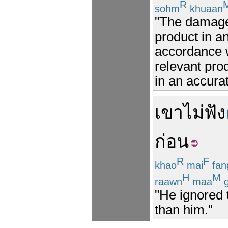
R
sohm
khuaan
"The damage
product in a
accordance w
relevant pro
in an accura
เขา
ไม่
ฟัง
ก่อน
R
F
khao
mai
fan
H
M
raawn
maa
g
"He ignored 
than him."