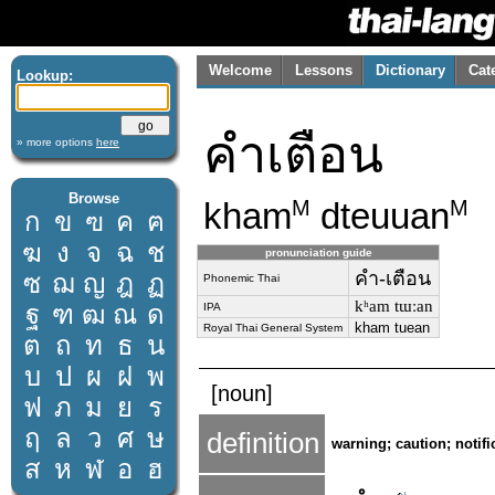
Welcome
Lessons
Dictionary
Cat
Lookup:
คำเตือน
» more options
here
Browse
kham
dteuuan
M
M
ก
ข
ฃ
ค
ฅ
ฆ
ง
จ
ฉ
ช
pronunciation guide
คำ-เตือน
ซ
ฌ
ญ
ฎ
ฏ
Phonemic Thai
kʰam tɯːan
ฐ
ฑ
ฒ
ณ
ด
IPA
kham tuean
Royal Thai General System
ต
ถ
ท
ธ
น
บ
ป
ผ
ฝ
พ
[noun]
ฟ
ภ
ม
ย
ร
ฤ
ล
ว
ศ
ษ
definition
warning; caution; notifi
ส
ห
ฬ
อ
ฮ