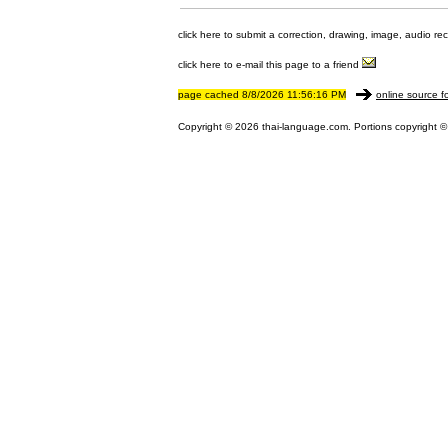
click here to submit a correction, drawing, image, audio re
click here to e-mail this page to a friend
page cached 8/8/2026 11:56:16 PM
online source f
Copyright © 2026 thai-language.com. Portions copyright © 