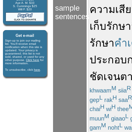
Aye A. M. $33
ความเสี
sample
S. Cummings $25
Will F. $20
sentences
เก็บรักษา
Get e-mail
รักษา
คำเ
Sign-up to join our mail­ing
list. You'll receive e­mail
notification when this site is
updated. Your privacy is
guaran­teed; this list is not
ประกอบ
sold, shared, or used for any
other purpose.
Click here
for
more infor­mation.
To unsubscribe, click
here
.
ชัดเจน
ต
M
R
khwaam
siia
L
H
R
gep
rak
saa
H
H
chai
wi
thee
M
L
muun
giaao
M
L
gam
noht
wa