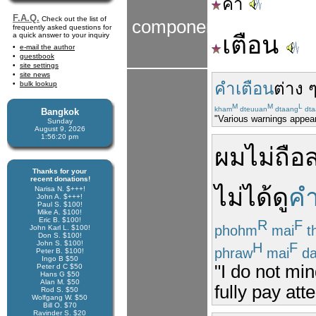
คำ
F.A.Q.
Check out the list of
components
frequently asked questions for
a quick answer to your inquiry
เตือน
e-mail the author
guestbook
site settings
site news
คำเตือน
ต่าง 
bulk lookup
M
M
L
kham
dteuuan
dtaang
dta
Bangkok
"Various warnings appear
Sunday
August 9, 2026
1:56:20 pm
ผม
ไม่
ถือ
Thanks for your
recent donations!
ไม่
ได้
ดู
คำ
Narisa N. $+++!
John A. $+++!
Paul S. $100!
Mike A. $100!
Eric B. $100!
R
F
phohm
mai
t
John Karl L. $100!
Don S. $100!
John S. $100!
H
F
phraw
mai
da
Peter B. $100!
Ingo B $50
"I do not mi
Peter d C $50
Hans G $50
Alan M. $50
fully pay att
Rod S. $50
Wolfgang W. $50
Bill O. $70
Ravinder S. $20