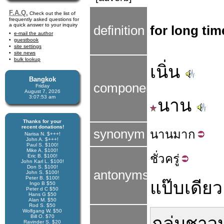
F.A.Q.
Check out the list of
frequently asked questions for
a quick answer to your inquiry
definition
for long tim
e-mail the author
guestbook
site settings
site news
bulk lookup
เนิ่น
Bangkok
components
Friday
August 7, 2026
3:07:54 am
นาน
Thanks for your
recent donations!
synonym
นาน
มาก
Narisa N. $+++!
John A. $+++!
Paul S. $100!
Mike A. $100!
ชั่ว
ครู่
Eric B. $100!
John Karl L. $100!
Don S. $100!
antonyms
John S. $100!
Peter B. $100!
แป๊บเดียว
Ingo B $50
Peter d C $50
Hans G $50
Alan M. $50
Rod S. $50
Wolfgang W. $50
Bill O. $70
กลุ่ม
ชาว
Ravinder S. $20