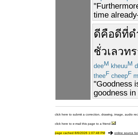
"Furthermore
time already
ดี
คือ
ดี
ที่
ด
ชั่ว
เลวทร
M
M
dee
kheuu
d
F
F
thee
cheep
m
"Goodness is
goodness in l
click here to submit a correction, drawing, image, audio re
click here to e-mail this page to a friend
page cached 8/6/2026 1:07:48 PM
online source fo