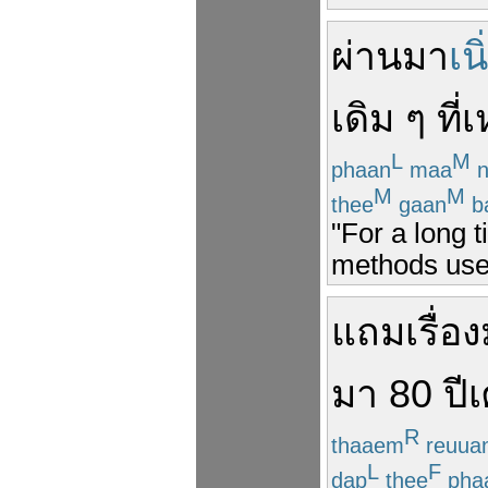
ผ่านมา
เน
เดิม
ๆ
ที่
เ
L
M
phaan
maa
n
M
M
thee
gaan
b
"For a long t
methods used
แถม
เรื่อง
มา
80
ปี
เ
R
thaaem
reuua
L
F
dap
thee
pha