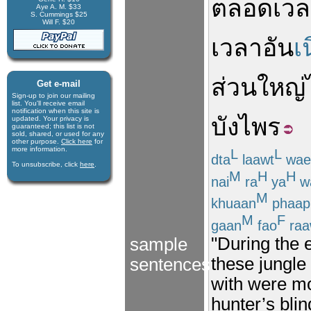
ตลอดเวล
Aye A. M. $33
S. Cummings $25
Will F. $20
เวลา
อัน
เ
ส่วนใหญ่
Get e-mail
Sign-up to join our mail­ing
list. You'll receive e­mail
notification when this site is
บังไพร
updated. Your privacy is
guaran­teed; this list is not
sold, shared, or used for any
other purpose.
Click here
for
more infor­mation.
L
L
dta
laawt
wae
To unsubscribe, click
here
.
M
H
H
nai
ra
ya
w
M
khuaan
phaap
M
F
gaan
fao
raa
"During the e
sample
these jungle
sentences
with were mo
hunter’s blin