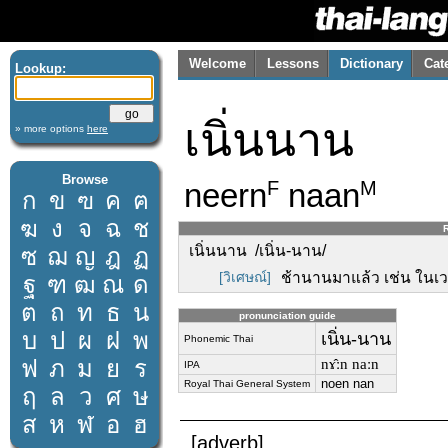
Welcome
Lessons
Dictionary
Cat
Lookup:
เนิ่นนาน
» more options
here
Browse
neern
naan
F
M
ก
ข
ฃ
ค
ฅ
ฆ
ง
จ
ฉ
ช
R
เนิ่นนาน /เนิ่น-นาน/
ซ
ฌ
ญ
ฎ
ฏ
[วิเศษณ์]
ช้านานมาแล้ว เช่น ในเ
ฐ
ฑ
ฒ
ณ
ด
ต
ถ
ท
ธ
น
pronunciation guide
บ
ป
ผ
ฝ
พ
เนิ่น-นาน
Phonemic Thai
ฟ
ภ
ม
ย
ร
nɤ̂ːn naːn
IPA
noen nan
Royal Thai General System
ฤ
ล
ว
ศ
ษ
ส
ห
ฬ
อ
ฮ
[adverb]