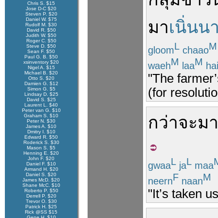
Chris S. $15
Jose D-C $20
Steven P. $20
Daniel W. $75
มา
เนิ่นน
Rudolf M. $30
David R. $50
Judith W. $50
Roger C. $50
L
M
Steve D. $50
gloom
chaao
Sean F. $50
Paul G. B. $50
M
M
xsinventory $20
waeh
laa
ha
Nigel A. $15
Michael B. $20
"The farmer’s
Otto S. $20
Damien G. $12
(for resoluti
Simon G. $5
Lindsay D. $25
David S. $25
Laurent L. $40
Peter van G. $10
Graham S. $10
กว่าจะ
ม
Peter N. $30
James A. $10
Dmitry I. $10
Edward R. $50
Roderick S. $30
Mason S. $5
Henning E. $20
John F. $20
L
L
gwaa
ja
maa
Daniel F. $10
Armand H. $20
F
M
Daniel S. $20
neern
naan
James McD. $20
Shane McC. $10
"It’s taken u
Roberto P. $50
Derrell P. $20
Trevor O. $30
Patrick H. $25
Rick @SS $15
Gene H. $10