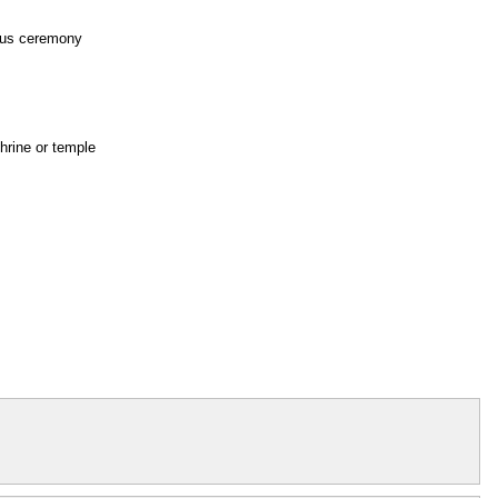
ous ceremony
shrine or temple