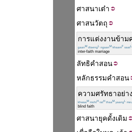
ศาสนา
เต๋า
ศาสน
วัตถุ
การแต่งงาน
ข้าม
M
L
M
F
L
gaan
dtaeng
ngaan
khaam
saat
inter-faith marriage
ลัทธิ
คำสอน
หลักธรรม
คำสอน
ความศรัทธา
อย่า
M
H
H
M
L
khwaa
moht
rat
thaa
yaang
meu
blind faith
ศาสนา
ยุค
ดั้งเดิม