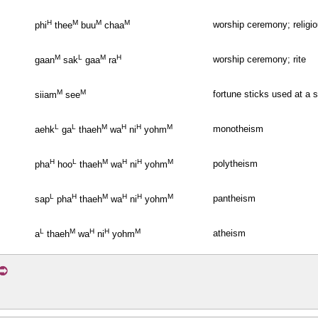
H
M
M
M
worship ceremony; religi
phi
thee
buu
chaa
M
L
M
H
worship ceremony; rite
gaan
sak
gaa
ra
M
M
fortune sticks used at a 
siiam
see
L
L
M
H
H
M
monotheism
aehk
ga
thaeh
wa
ni
yohm
H
L
M
H
H
M
polytheism
pha
hoo
thaeh
wa
ni
yohm
L
H
M
H
H
M
pantheism
sap
pha
thaeh
wa
ni
yohm
L
M
H
H
M
atheism
a
thaeh
wa
ni
yohm