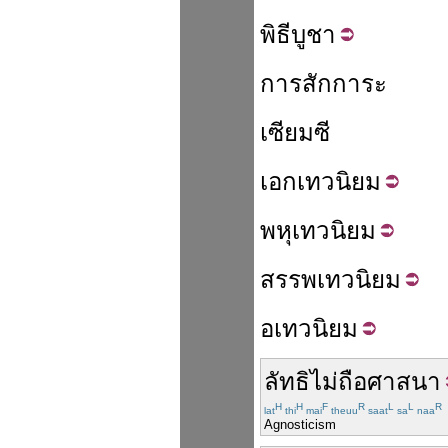
พิธี
บูชา
การสักการะ
เซียมซี
เอก
เทวนิยม
พหุ
เทวนิยม
สรรพ
เทวนิยม
อ
เทวนิยม
ลัทธิ
ไม่
ถือ
ศาสนา
H
H
F
R
L
L
R
lat
thi
mai
theuu
saat
sa
naa
Agnosticism