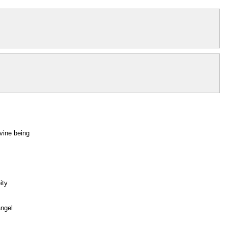
ivine being
ity
angel