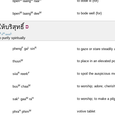
to bode ill (for)
bpen
laang
raai
M
M
M
to bode well (for)
bpen
laang
dee
ให้
บริสุทธิ์
M
H
L
ri
soot
 purify spiritually
F
L
R
pheng
ga
sin
to gaze or stare steadily 
M
to place in an elevated po
thuun
R
F
to spoil the auspicious 
siia
reerk
M
M
to worship; adore; cheris
buu
chaa
L
M
H
to worship; to make a pi
sak
gaa
ra
H
M
votive tablet
phra
phim