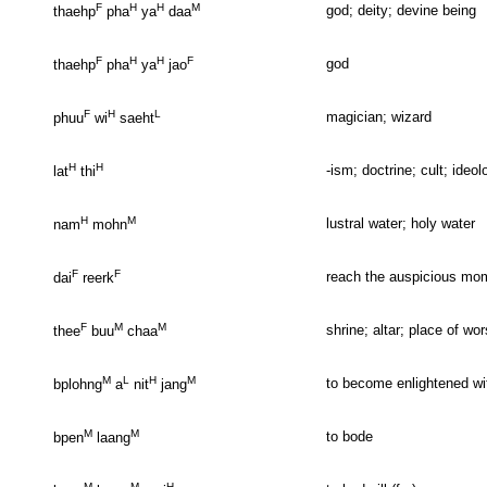
F
H
H
M
god; deity; devine being
thaehp
pha
ya
daa
F
H
H
F
god
thaehp
pha
ya
jao
F
H
L
magician; wizard
phuu
wi
saeht
H
H
-ism; doctrine; cult; ideol
lat
thi
H
M
lustral water; holy water
nam
mohn
F
F
reach the auspicious mo
dai
reerk
F
M
M
shrine; altar; place of wo
thee
buu
chaa
M
L
H
M
to become enlightened wit
bplohng
a
nit
jang
M
M
to bode
bpen
laang
M
M
H