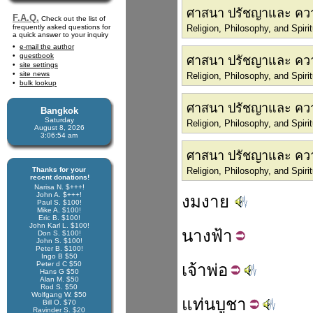
ศาสนา ปรัชญาและ ควา
F.A.Q.
Check out the list of
frequently asked questions for
Religion, Philosophy, and Spir
a quick answer to your inquiry
e-mail the author
guestbook
ศาสนา ปรัชญาและ ควา
site settings
site news
Religion, Philosophy, and Spirit
bulk lookup
ศาสนา ปรัชญาและ ความ
Bangkok
Saturday
Religion, Philosophy, and Spiri
August 8, 2026
3:06:55 am
ศาสนา ปรัชญาและ ควา
Thanks for your
Religion, Philosophy, and Spiri
recent donations!
Narisa N. $+++!
John A. $+++!
งมงาย
Paul S. $100!
Mike A. $100!
Eric B. $100!
John Karl L. $100!
นาง
ฟ้า
Don S. $100!
John S. $100!
Peter B. $100!
Ingo B $50
Peter d C $50
เจ้า
พ่อ
Hans G $50
Alan M. $50
Rod S. $50
Wolfgang W. $50
แท่น
บูชา
Bill O. $70
Ravinder S. $20