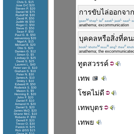
Chris S. $15
Jose D-C $20
Steven P. $20
การ
ขับไล่
ออก
จา
Daniel W. $75
Rudolf M. $30
David R. $50
M
L
F
L
L
L
gaan
khap
lai
aawk
jaak
saat
s
Judith W. $50
anathema; excommunication
Roger C. $50
Steve D. $50
Sean F. $50
Paul G. B. $50
บุคคล
หรือ
สิ่ง
ที่
คน
xsinventory $20
Nigel A. $15
Michael B. $20
L
M
R
L
F
book
khohn
reuu
sing
thee
khoh
Otto S. $20
anathema; the excommunicated
Damien G. $12
Simon G. $5
Lindsay D. $25
David S. $25
ทูต
สวรรค์
Laurent L. $40
Peter van G. $10
Graham S. $10
Peter N. $30
เทพ
James A. $10
Dmitry I. $10
Edward R. $50
Roderick S. $30
โชค
ไม่ดี
Mason S. $5
Henning E. $20
John F. $20
Daniel F. $10
Armand H. $20
เทพ
บุตร
Daniel S. $20
James McD. $20
Shane McC. $10
Roberto P. $50
เทพย
Derrell P. $20
Trevor O. $30
Patrick H. $25
Rick @SS $15
Gene H. $10