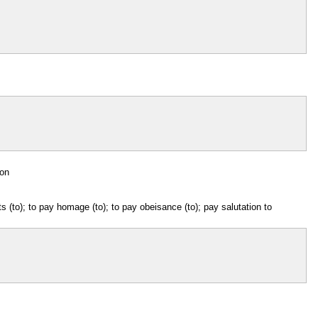
ion
s (to); to pay homage (to); to pay obeisance (to); pay salutation to