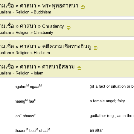
มเชื่อ » ศาสนา » พระพุทธศาสนา
itualism » Religion » Buddhism
มเชื่อ » ศาสนา »
Christianity
ualism » Religion » Christianity
เชื่อ » ศาสนา » คติความเชื่อทางฮินดู
tualism » Religion » Hinduism
มเชื่อ » ศาสนา » ศาสนาอิสลาม
tualism » Religion » Islam
M
M
(of a fact or situation or 
ngohm
ngaai
M
H
a female angel; fairy
naang
faa
F
F
godfather (e.g., as in the
jao
phaaw
F
M
M
an altar
thaaen
buu
chaa