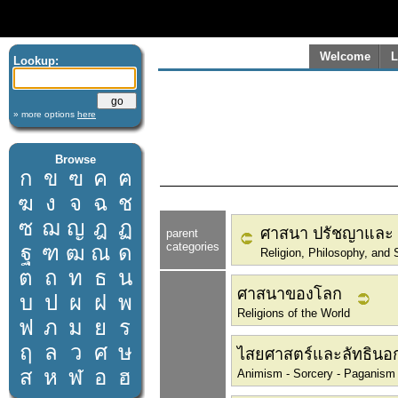
Welcome
L
Lookup:
» more options
here
Browse
ก
ข
ฃ
ค
ฅ
ฆ
ง
จ
ฉ
ช
ซ
ฌ
ญ
ฎ
ฏ
ศาสนา ปรัชญาและ 
parent
categories
ฐ
ฑ
ฒ
ณ
ด
Religion, Philosophy, and S
ต
ถ
ท
ธ
น
ศาสนาของโลก
บ
ป
ผ
ฝ
พ
Religions of the World
ฟ
ภ
ม
ย
ร
ฤ
ล
ว
ศ
ษ
ไสยศาสตร์และลัทธิน
ส
ห
ฬ
อ
ฮ
Animism - Sorcery - Paganism