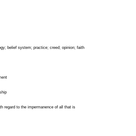
ogy; belief system; practice; creed; opinion; faith
ment
rship
h regard to the impermanence of all that is