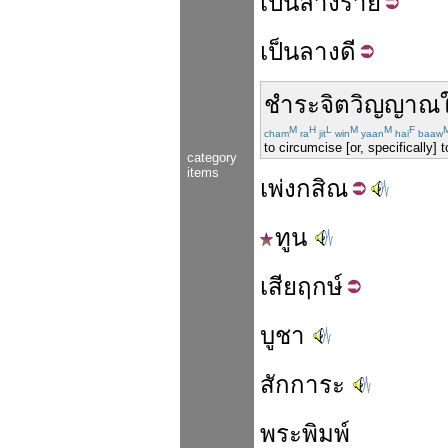
เป็นลาง
ร้าย
เป็นลาง
ดี
ชำระ
จิต
วิญญาณ
M
H
L
M
M
F
cham
ra
jit
win
yaan
hai
baaw
to circumcise [or, specifically] to
category
items
เพ่ง
กสิณ
ทูน
เสีย
ฤกษ์
บูชา
สักการะ
พระพิมพ์