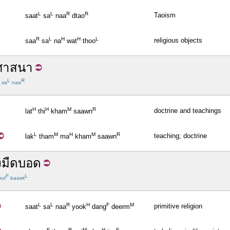
L
L
R
R
Taoism
saat
sa
naa
dtao
R
L
H
H
L
religious objects
saa
sa
na
wat
thoo
ศาสนา
L
R
sa
naa
H
H
M
R
doctrine and teachings
lat
thi
kham
saawn
L
M
H
M
R
teaching; doctrine
lak
tham
ma
kham
saawn
งมืดบอด
F
L
ut
baawt
L
L
R
H
F
M
primitive religion
saat
sa
naa
yook
dang
deerm
F
R
M
H
F