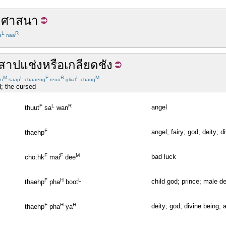
ก
ศาสนา
L
R
a
naa
สาปแช่ง
หรือ
เกลียด
ชัง
M
L
F
R
L
M
n
saap
chaaeng
reuu
gliiat
chang
; the cursed
F
L
R
angel
thuut
sa
wan
F
angel; fairy; god; deity; d
thaehp
F
F
M
bad luck
cho:hk
mai
dee
F
H
L
child god; prince; male de
thaehp
pha
boot
F
H
H
deity; god; divine being; 
thaehp
pha
ya