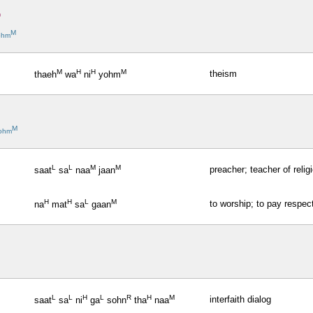
M
ohm
M
H
H
M
theism
thaeh
wa
ni
yohm
M
ohm
L
L
M
M
preacher; teacher of relig
saat
sa
naa
jaan
H
H
L
M
to worship; to pay respect
na
mat
sa
gaan
L
L
H
L
R
H
M
interfaith dialog
saat
sa
ni
ga
sohn
tha
naa