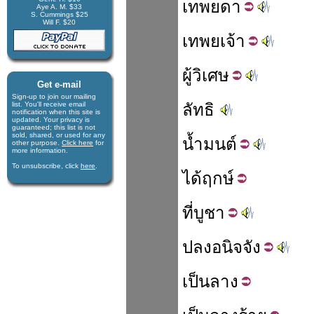
เทพย
ดา
Aye A. M. $33
S. Cummings $25
Will F. $20
เทพย
เจ้า
ผู้
วิเศษ
Get e-mail
Sign-up to join our mail­ing
list. You'll receive e­mail
ลัทธิ
notification when this site is
updated. Your privacy is
guaran­teed; this list is not
sold, shared, or used for any
น้ำ
มนต์
other purpose.
Click here
for
more infor­mation.
To unsubscribe, click
here
.
ได้
ฤกษ์
ที่
บูชา
ปลง
อนิจจัง
เป็น
ลาง