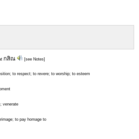
กสิณ
at
[see Notes]
sition; to respect; to revere; to worship; to esteem
moment
h; venerate
lgrimage; to pay homage to