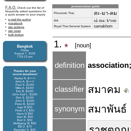
pronunciation guide
F.A.Q.
Check out the list of
frequently asked questions for
สะ-มา-คม
Phonemic Thai
a quick answer to your inquiry
e-mail the author
sà maː kʰom
IPA
guestbook
samakhom
Royal Thai General System
site settings
site news
bulk lookup
1.
[noun]
Bangkok
Friday
August 7, 2026
7:53:16 pm
definition
association
Thanks for your
recent donations!
Narisa N. $+++!
John A. $+++!
Paul S. $100!
สมาคม
classifier
Mike A. $100!
Eric B. $100!
John Karl L. $100!
Don S. $100!
John S. $100!
Peter B. $100!
สมาพันธ์
synonym
Ingo B $50
Peter d C $50
Hans G $50
Alan M. $50
Rod S. $50
Wolfgang W. $50
ราช
ตฤณ
Bill O. $70
Ravinder S. $20