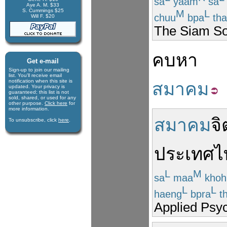
sa
yaam
sa
Aye A. M. $33
S. Cummings $25
M
L
chuu
bpa
th
Will F. $20
The Siam So
คบหา
Get e-mail
Sign-up to join our mail­ing
list. You'll receive e­mail
notification when this site is
สมาคม
updated. Your privacy is
guaran­teed; this list is not
sold, shared, or used for any
other purpose.
Click here
for
more infor­mation.
สมาคม
จิ
To unsubscribe, click
here
.
ประเทศไ
L
M
sa
maa
kho
L
L
haeng
bpra
th
Applied Psyc