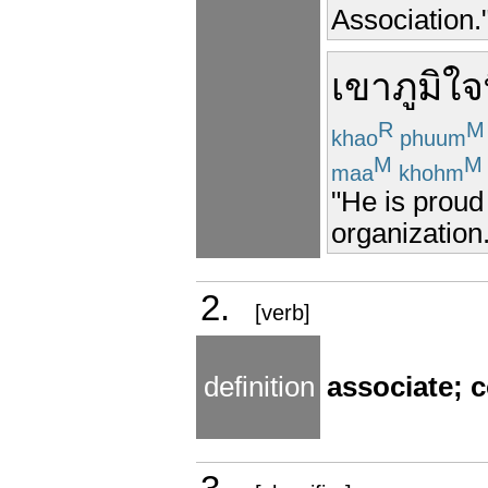
Association.
เขา
ภูมิใจ
R
M
khao
phuum
M
M
maa
khohm
"He is proud
organization.
2.
[verb]
definition
associate; 