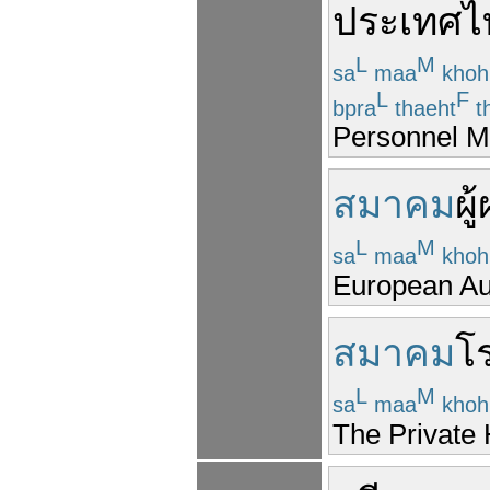
ประเทศไ
L
M
sa
maa
kho
L
F
bpra
thaeht
th
Personnel M
สมาคม
ผู
L
M
sa
maa
kho
European Au
สมาคม
โ
L
M
sa
maa
kho
The Private 