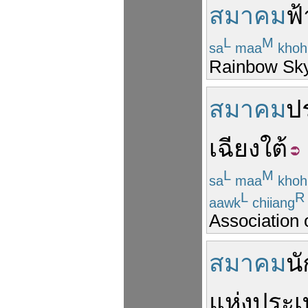
สมาคม
ฟ้
L
M
sa
maa
kho
Rainbow Sky 
สมาคม
ป
เฉียงใต้
L
M
sa
maa
kho
L
R
aawk
chiiang
Association 
สมาคม
นั
แห่ง
ประเ