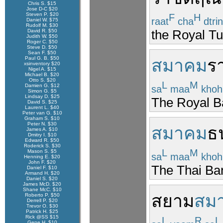
Chris S. $15
Jose D-C $20
Steven P. $20
F
H
raat
cha
dtrin
Daniel W. $75
Rudolf M. $30
the Royal Tu
David R. $50
Judith W. $50
Roger C. $50
Steve D. $50
Sean F. $50
Paul G. B. $50
สมาคม
ร
xsinventory $20
Nigel A. $15
Michael B. $20
Otto S. $20
L
M
Damien G. $12
sa
maa
kho
Simon G. $5
Lindsay D. $25
The Royal B
David S. $25
Laurent L. $40
Peter van G. $10
Graham S. $10
Peter N. $30
สมาคม
ธ
James A. $10
Dmitry I. $10
Edward R. $50
Roderick S. $30
L
M
Mason S. $5
sa
maa
kho
Henning E. $20
John F. $20
The Thai Ban
Daniel F. $10
Armand H. $20
Daniel S. $20
James McD. $20
Shane McC. $10
สยาม
สม
Roberto P. $50
Derrell P. $20
Trevor O. $30
Patrick H. $25
Rick @SS $15
L
R
L
Gene H. $10