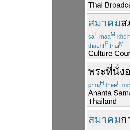
Thai Broadca
สมาคม
ส
L
M
sa
maa
kho
F
M
thaeht
thai
Culture Coun
พระที่นั่ง
อ
H
F
phra
thee
na
Ananta Sama
Thailand
สมาคม
ก