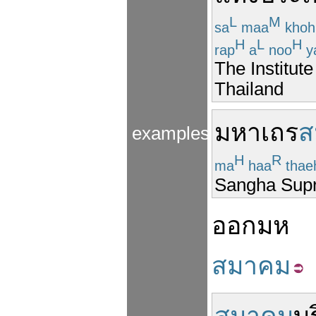
L
M
sa
maa
kho
H
L
H
rap
a
noo
y
The Institute
Thailand
มหาเถร
ส
examples
H
R
ma
haa
thae
Sangha Supr
ออก
มห
สมาคม