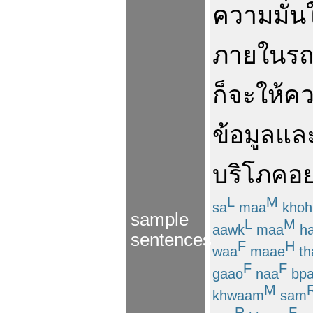
ความมั่น
ภายใน
รถ
ก็
จะ
ให้
คว
ข้อมูล
แล
บริโภค
อย
L
M
sa
maa
kho
sample
L
M
aawk
maa
ha
sentences
F
H
waa
maae
th
F
F
gaao
naa
bpa
M
khwaam
sam
R
F