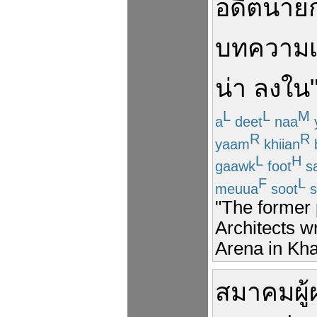
อดีต
นาย
บทความ
น่า
ลง
ใน
L
L
M
a
deet
naa
R
R
yaam
khiian
L
H
gaawk
foot
s
F
L
meuua
soot
s
"The former 
Architects wr
Arena in Kha
สมาคมผู้