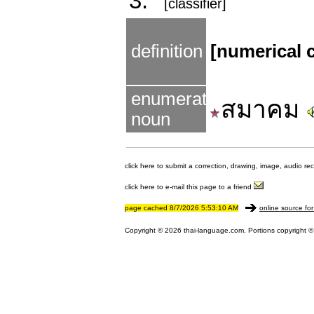
3.
[classifier]
definition
[numerical c
enumerated
สมาคม
noun
click here to submit a correction, drawing, image, audio re
click here to e-mail this page to a friend
page cached 8/7/2026 5:53:10 AM
online source for
Copyright © 2026 thai-language.com. Portions copyright © 