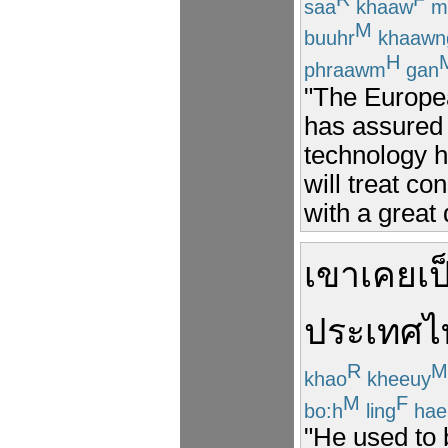
saa
khaaw
m
M
buuhr
khaawn
H
phraawm
gan
"The Europe
has assured
technology h
will treat c
with a great 
เขา
เคย
เป
ประเทศไ
R
M
khao
kheeuy
M
F
bo:h
ling
hae
"He used to 