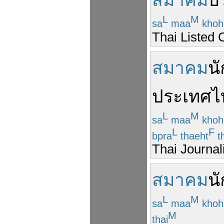
สมาคม
บร
L
M
sa
maa
kho
Thai Listed
สมาคม
นั
ประเทศไ
L
M
sa
maa
kho
L
F
bpra
thaeht
th
Thai Journal
สมาคม
นั
L
M
sa
maa
kho
M
thai