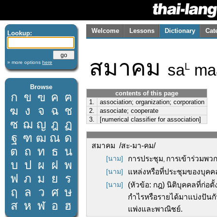
Welcome
Lessons
Dictionary
Cat
Lookup:
สมาคม
» more options
here
sa
ma
L
Browse
contents of this page
ก
ข
ฃ
ค
ฅ
1.
association; organization; corporation
ฆ
ง
จ
ฉ
ช
2.
associate; cooperate
3.
[numerical classifier for association]
ซ
ฌ
ญ
ฎ
ฏ
ฐ
ฑ
ฒ
ณ
ด
สมาคม /สะ-มา-คม/
ต
ถ
ท
ธ
น
[นาม]
การประชุม
การเข้าร่วมพว
,
บ
ป
ผ
ฝ
พ
[นาม]
แหล่งหรือที่ประชุมของบุค
ฟ
ภ
ม
ย
ร
[นาม]
(หัวข้อ: กฎ) นิติบุคคลที่ก่
ฤ
ล
ว
ศ
ษ
กำไรหรือรายได้มาแบ่งปัน
ส
ห
ฬ
อ
ฮ
แพ่งและพาณิชย์.