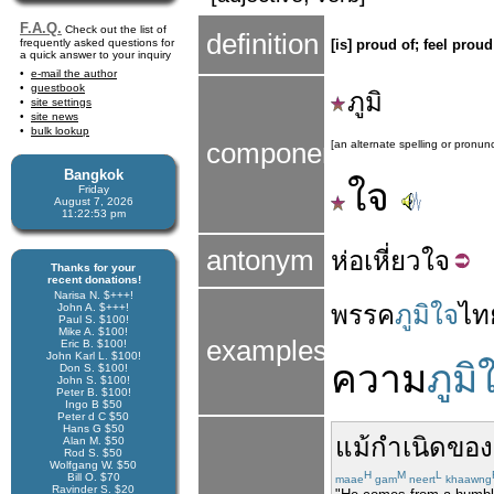
F.A.Q.
Check out the list of
definition
frequently asked questions for
[is] proud of; feel prou
a quick answer to your inquiry
e-mail the author
guestbook
ภูมิ
site settings
site news
bulk lookup
components
[an alternate spelling or pronunc
Bangkok
ใจ
Friday
August 7, 2026
11:22:54 pm
antonym
ห่อ
เหี่ยว
ใจ
Thanks for your
recent donations!
Narisa N. $+++!
พรรค
ภูมิใจ
ไท
John A. $+++!
Paul S. $100!
Mike A. $100!
examples
Eric B. $100!
John Karl L. $100!
ความ
ภูมิ
Don S. $100!
John S. $100!
Peter B. $100!
Ingo B $50
Peter d C $50
Hans G $50
แม้
กำเนิด
ของ
Alan M. $50
Rod S. $50
Wolfgang W. $50
H
M
L
Bill O. $70
maae
gam
neert
khaawng
Ravinder S. $20