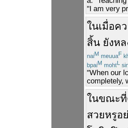
a. "Teaching 
"I am very p
ใน
เมื่อ
คว
สิ้น
ยัง
หล
M
F
nai
meuua
k
M
L
bpai
moht
si
"When our lo
completely, w
ในขณะที่
สวยหรู
อย