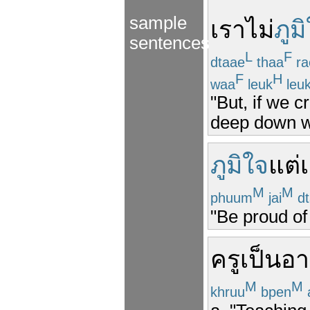
sample
เรา
ไม่
ภูม
sentences
L
F
dtaae
thaa
ra
F
H
waa
leuk
leu
"But, if we c
deep down we
ภูมิใจ
แต่
M
M
phuum
jai
dt
"Be proud of 
ครู
เป็น
อา
M
M
khruu
bpen