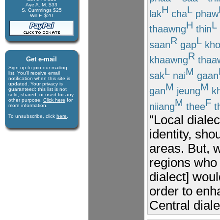
Aye A. M. $33
H
L
S. Cummings $25
lak
cha
phaw
Will F. $20
H
L
thaawng
thin
R
L
saan
gap
kho
R
khaawng
thaa
Get e-mail
Sign-up to join our mail­ing
L
M
sak
nai
gaan
list. You'll receive e­mail
notification when this site is
updated. Your privacy is
M
M
gan
jeung
k
guaran­teed; this list is not
sold, shared, or used for any
other purpose.
Click here
for
M
F
niiang
thee
t
more infor­mation.
"Local diale
To unsubscribe, click
here
.
identity, sh
areas. But, 
regions who 
dialect] wou
order to enh
Central diale