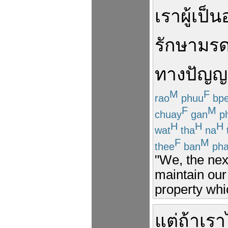
เรา
ผู้เป็น
รักษา
มร
ทางปัญญ
M
F
rao
phuu
bp
F
M
chuay
gan
p
H
H
H
wat
tha
na
F
M
thee
ban
ph
"We, the nex
maintain our 
property whic
แต่
ถ้า
เรา