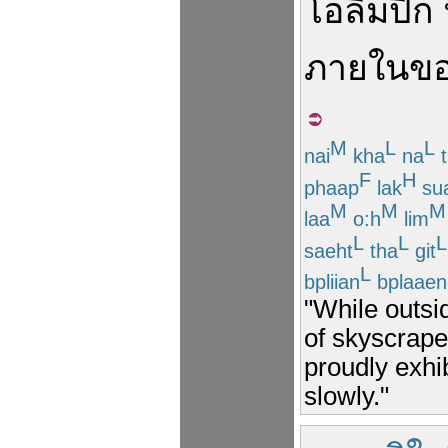
โอลิมปิก
ภายใน
ข
M
L
L
nai
kha
na
t
F
H
phaap
lak
su
M
M
M
laa
o:h
lim
L
L
L
saeht
tha
git
L
bpliian
bplaaen
"While outsi
of skyscrap
proudly exhi
slowly."