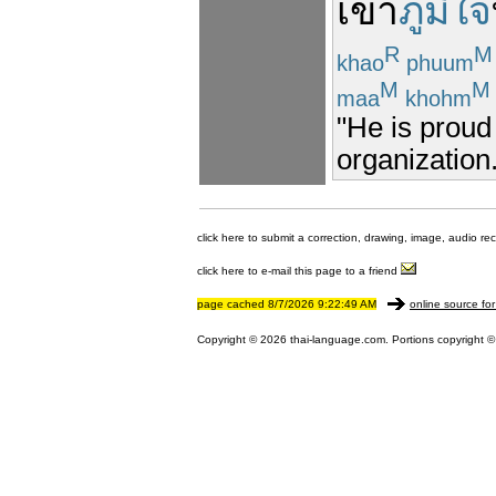
เขา
ภูมิใจ
R
M
khao
phuum
M
M
maa
khohm
"He is proud
organization.
click here to submit a correction, drawing, image, audio re
click here to e-mail this page to a friend
page cached 8/7/2026 9:22:49 AM
online source for
Copyright © 2026 thai-language.com. Portions copyright © 