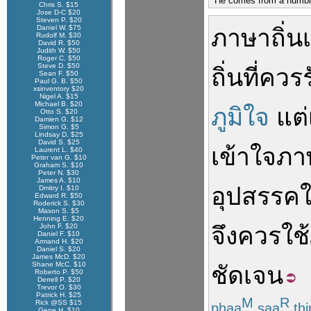
"He comes from a humble 
Chris S. $15
Jose D-C $20
Steven P. $20
Daniel W. $75
ภาษาถิ่น
Rudolf M. $30
David R. $50
Judith W. $50
Roger C. $50
Steve D. $50
ถิ่นที่
ควร
Sean F. $50
Paul G. B. $50
xsinventory $20
Nigel A. $15
Michael B. $20
ภูมิใจ
แต่
Otto S. $20
Damien G. $12
Simon G. $5
Lindsay D. $25
David S. $25
เข้าใจ
ภา
Laurent L. $40
Peter van G. $10
Graham S. $10
Peter N. $30
James A. $10
อุปสรรค
Dmitry I. $10
Edward R. $50
Roderick S. $30
Mason S. $5
Henning E. $20
John F. $20
จึง
ควร
ใช้
Daniel F. $10
Armand H. $20
Daniel S. $20
James McD. $20
Shane McC. $10
ชัดเจน
Roberto P. $50
Derrell P. $20
Trevor O. $30
Patrick H. $25
M
R
Rick @SS $15
phaa
saa
thi
Gene H. $10