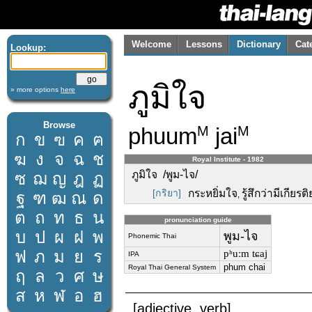
Welcome
Lessons
Dictionary
Cat
Lookup:
ภูมิใจ
» more options
here
Browse
phuum
jai
M
M
ก
ข
ฃ
ค
ฅ
ฆ
ง
จ
ฉ
ช
Royal Institute - 1982
ภูมิใจ /พูม-ไจ/
ซ
ฌ
ญ
ฎ
ฏ
[กริยา]
กระหยิ่มใจ
รู้สึกว่ามีเกียรต
ฐ
ฑ
ฒ
ณ
ด
,
ต
ถ
ท
ธ
น
pronunciation guide
บ
ป
ผ
ฝ
พ
พูม-ไจ
Phonemic Thai
ฟ
ภ
ม
ย
ร
pʰuːm tɕaj
IPA
phum chai
Royal Thai General System
ฤ
ล
ว
ศ
ษ
ส
ห
ฬ
อ
ฮ
[adjective, verb]