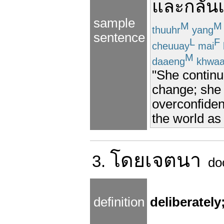
และ
กลั่น
sample
M
M
thuuhr
yang
sentence
L
F
cheuuay
mai
M
daaeng
khwa
"She continu
change; she
overconfiden
the world as
โดย
เจตนา
3.
do
definition
deliberately