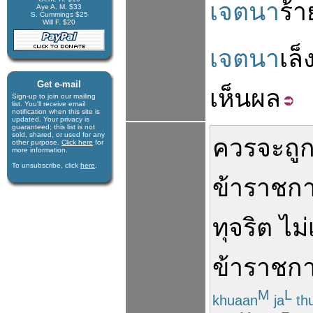
เจตนา
ร้า
Aye A. M. $33
S. Cummings $25
Will F. $20
เจตนา
เล็
Get e-mail
เห็น
ผล
Sign-up to join our mail­ing
list. You'll receive e­mail
notification when this site is
updated. Your privacy is
guaran­teed; this list is not
sold, shared, or used for any
ควร
จะ
ถู
other purpose.
Click here
for
more infor­mation.
To unsubscribe, click
here
.
ข้าราชก
ทุจริต
ไม่
ข้าราชก
M
L
khuaan
ja
th