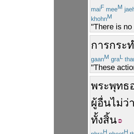
F
M
mai
mee
jae
M
khohn
"There is no 
การกระท
M
L
gaan
gra
th
"These action
พระพุทธอ
ผู้อื่น
ไม่ว่
ทั้งสิ้น
H
H
phra
phoot
t