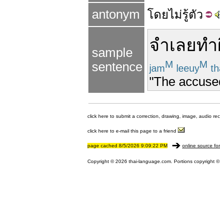
antonym
โดย
ไม่
รู้
ตัว
จำเลย
ทำ
sample
M
M
sentence
jam
leeuy
t
"The accused 
click here to submit a correction, drawing, image, audio re
click here to e-mail this page to a friend
page cached 8/5/2026 9:09:22 PM
online source fo
Copyright © 2026 thai-language.com. Portions copyright © 