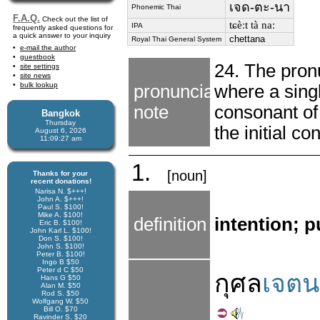
เจด-ตะ-นา
Phonemic Thai
F.A.Q.
Check out the list of
tɕèːt tà naː
IPA
frequently asked questions for
a quick answer to your inquiry
chettana
Royal Thai General System
e-mail the author
guestbook
24. The pronu
site settings
site news
bulk lookup
pronunciation
where a singl
note
consonant of
Bangkok
Thursday
the initial co
August 6, 2026
11:09:27 am
1.
[noun]
Thanks for your
recent donations!
Narisa N. $+++!
John A. $+++!
Paul S. $100!
Mike A. $100!
definition
intention; p
Eric B. $100!
John Karl L. $100!
Don S. $100!
John S. $100!
Peter B. $100!
Ingo B $50
Peter d C $50
กุศล
เจตน
Hans G $50
Alan M. $50
Rod S. $50
Wolfgang W. $50
Bill O. $70
Ravinder S. $20