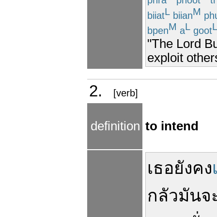
L
M
biiat
biian
ph
M
L
bpen
a
goot
"The Lord Bu
exploit other
2.
[verb]
definition
to intend
เธอ
ยังคง
กลัว
มันจ