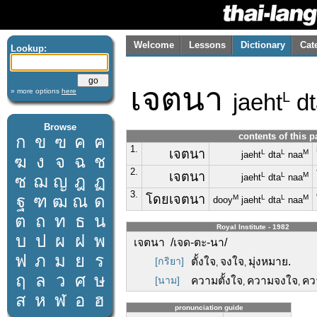
Welcome
Lessons
Dictionary
Cat
Lookup:
เจตนา
» more options
here
jaeht
dt
L
Browse
contents of this p
ก
ข
ฃ
ค
ฅ
1.
เจตนา
L
L
M
jaeht
dta
naa
ฆ
ง
จ
ฉ
ช
2.
เจตนา
L
L
M
ซ
ฌ
ญ
ฎ
ฏ
jaeht
dta
naa
3.
ฐ
ฑ
ฒ
ณ
ด
โดยเจตนา
M
L
L
M
dooy
jaeht
dta
naa
ต
ถ
ท
ธ
น
Royal Institute - 1982
บ
ป
ผ
ฝ
พ
เจตนา /เจด-ตะ-นา/
ฟ
ภ
ม
ย
ร
[กริยา]
ตั้งใจ
จงใจ
มุ่งหมาย.
,
,
ฤ
ล
ว
ศ
ษ
[นาม]
ความตั้งใจ
ความจงใจ
คว
,
,
ส
ห
ฬ
อ
ฮ
pronunciation guide