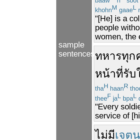
baaw
ri
soot
M
L
khohn
gaae
r
"[He] is a co
people witho
women, the e
sample
sentences
ทหาร
ทุก
หน้าที่
รับ
H
R
tha
haan
tho
F
L
L
thee
ja
bpa
d
"Every soldie
service of [hi
ไม่มี
เจตน