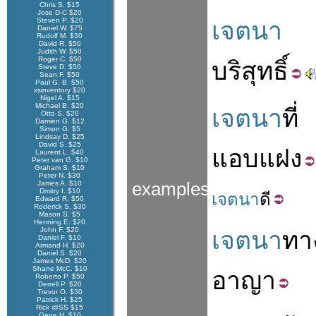
Chris S. $15
Jose D-C $20
Steven P. $20
เจตนา
Daniel W. $75
Rudolf M. $30
David R. $50
Judith W. $50
Roger C. $50
บริสุทธิ์
Steve D. $50
Sean F. $50
Paul G. B. $50
xsinventory $20
Nigel A. $15
Michael B. $20
เจตนา
ที่
Otto S. $20
Damien G. $12
Simon G. $5
Lindsay D. $25
David S. $25
แอบแฝง
Laurent L. $40
Peter van G. $10
Graham S. $10
Peter N. $30
James A. $10
examples
Dmitry I. $10
เจตนา
ดี
Edward R. $50
Roderick S. $30
Mason S. $5
Henning E. $20
John F. $20
เจตนา
ทา
Daniel F. $10
Armand H. $20
Daniel S. $20
James McD. $20
Shane McC. $10
อาญา
Roberto P. $50
Derrell P. $20
Trevor O. $30
Patrick H. $25
Rick @SS $15
Gene H. $10