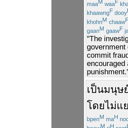
M
F
maa
waa
kh
F
khaawng
dooy
M
khohn
chaaw
M
F
gaan
gaaw
j
"The investi
government of
commit fraud
encouraged an
punishment.
เป็น
มนุษย
โดยไม่
แ
M
H
bpen
ma
noo
M
H