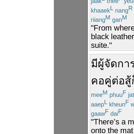
jaak
thee
yeu
L
R
khaaek
nang
M
M
riiang
gan
"From where 
black leathe
suite."
มี
ผู้จัดกา
คอ
คู่ต่อสู้
M
F
mee
phuu
ja
L
F
aaep
kheun
w
F
F
gaaw
dai
"There’s a 
onto the mat