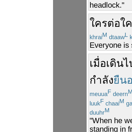
headlock."
ใครต่อใ
M
L
khrai
dtaaw
k
Everyone is 
เมื่อ
เดิน
ไ
กำลัง
ยืนอย
F
meuua
deern
F
M
luuk
chaai
g
M
duuhr
"When he wen
standing in fr