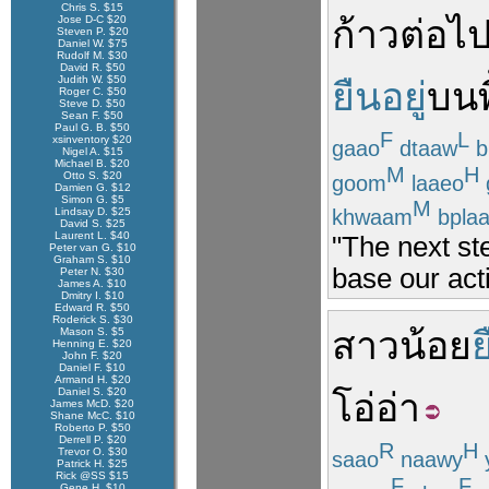
Chris S. $15
Jose D-C $20
ก้าว
ต่อไ
Steven P. $20
Daniel W. $75
Rudolf M. $30
David R. $50
Judith W. $50
ยืนอยู่
บน
Roger C. $50
Steve D. $50
Sean F. $50
Paul G. B. $50
F
L
xsinventory $20
gaao
dtaaw
b
Nigel A. $15
Michael B. $20
M
H
Otto S. $20
goom
laaeo
Damien G. $12
Simon G. $5
M
khwaam
bplaa
Lindsay D. $25
David S. $25
Laurent L. $40
"The next st
Peter van G. $10
Graham S. $10
base our acti
Peter N. $30
James A. $10
Dmitry I. $10
Edward R. $50
Roderick S. $30
สาวน้อย
ย
Mason S. $5
Henning E. $20
John F. $20
Daniel F. $10
Armand H. $20
Daniel S. $20
โอ่อ่า
James McD. $20
Shane McC. $10
Roberto P. $50
Derrell P. $20
R
H
Trevor O. $30
saao
naawy
Patrick H. $25
Rick @SS $15
F
F
Gene H. $10