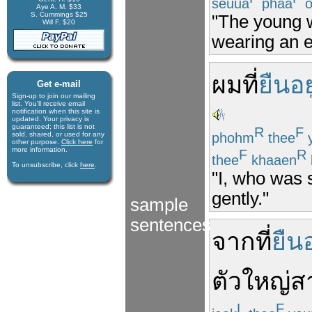
seuua
phaa
o
Aye A. M. $33
S. Cummings $25
"The young w
Will F. $20
wearing an e
ผม
ที่
ยืนอยู
Get e-mail
Sign-up to join our mail­ing
list. You'll receive e­mail
notification when this site is
updated. Your privacy is
guaran­teed; this list is not
R
F
phohm
thee
y
sold, shared, or used for any
other purpose.
Click here
for
more infor­mation.
F
R
thee
khaaen
To unsubscribe, click
here
.
"I, who was 
gently."
sample
sentences
จาก
ที่
ยืนอ
ตัว
ใหญ่
ส
L
F