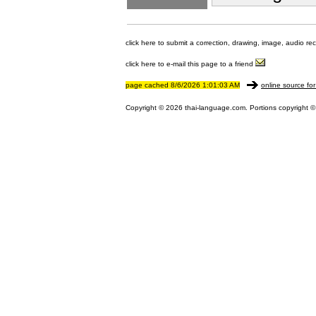
click here to submit a correction, drawing, image, audio re
click here to e-mail this page to a friend
page cached 8/6/2026 1:01:03 AM
online source for
Copyright © 2026 thai-language.com. Portions copyright © 