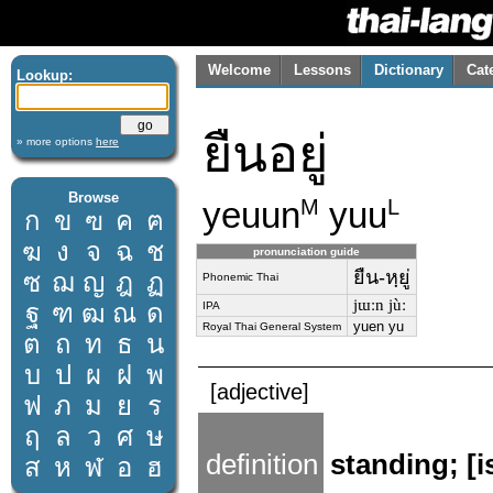
Welcome
Lessons
Dictionary
Cat
Lookup:
ยืนอยู่
» more options
here
Browse
yeuun
yuu
M
L
ก
ข
ฃ
ค
ฅ
ฆ
ง
จ
ฉ
ช
pronunciation guide
ยืน-หฺยู่
ซ
ฌ
ญ
ฎ
ฏ
Phonemic Thai
jɯːn jùː
ฐ
ฑ
ฒ
ณ
ด
IPA
yuen yu
Royal Thai General System
ต
ถ
ท
ธ
น
บ
ป
ผ
ฝ
พ
[adjective]
ฟ
ภ
ม
ย
ร
ฤ
ล
ว
ศ
ษ
definition
standing; [i
ส
ห
ฬ
อ
ฮ