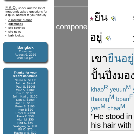
F.A.Q.
Check out the list of
frequently asked questions for
ยืน
a quick answer to your inquiry
e-mail the author
guestbook
components
site settings
site news
อยู่
bulk lookup
Bangkok
Thursday
เขา
ยืนอยู่
August 6, 2026
3:01:08 pm
ปั้นปึ่ง
มอง
Thanks for your
recent donations!
Narisa N. $+++!
John A. $+++!
R
M
Paul S. $100!
khao
yeuun
Mike A. $100!
Eric B. $100!
M
F
John Karl L. $100!
thaang
bpan
Don S. $100!
John S. $100!
M
M
Peter B. $100!
yen
chaa
Ingo B $50
Peter d C $50
"He stood in
Hans G $50
Alan M. $50
his hair with 
Rod S. $50
Wolfgang W. $50
Bill O. $70
Ravinder S. $20