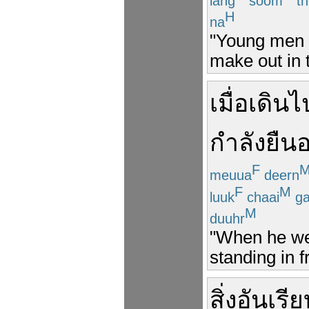
lang
soom
t
H
na
"Young men 
make out in 
เมื่อ
เดิน
ไ
กำลัง
ยืนอย
F
meuua
deern
F
M
luuk
chaai
g
M
duuhr
"When he wen
standing in fr
สิ่ง
อัน
เรีย