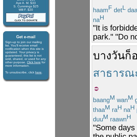
Aye A. M. $33
F
L
S. Cummings $25
haam
det
da
Will F. $20
H
na
"It is forbid
park." "Do no
Get e-mail
Sign-up to join our mail­ing
list. You'll receive e­mail
notification when this site is
บางวัน
ก็
updated. Your privacy is
guaran­teed; this list is not
sold, shared, or used for any
other purpose.
Click here
for
more infor­mation.
สาธารณ
To unsubscribe, click
here
.
M
M
baang
wan
M
H
H
thaa
ra
na
M
H
duu
raawn
"Some days [
the public p