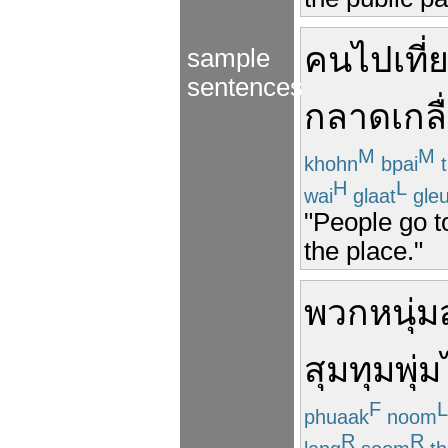
คน
ไปเที่
sample
sentences
กลาดเกลื
M
M
khohn
bpai
t
H
L
wai
glaat
gle
"People go to
the place."
พวก
หนุ่
สุมทุมพุ่ม
F
L
phuaak
noom
R
R