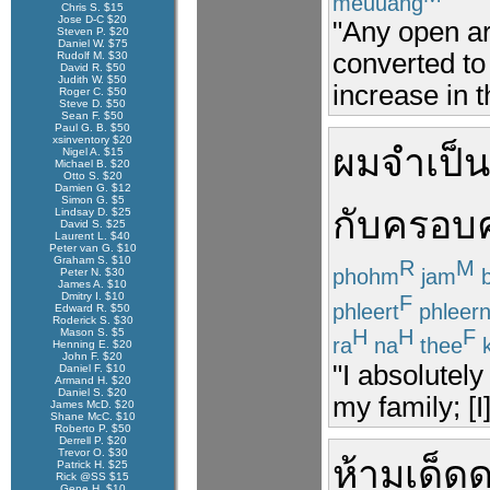
meuuang
Chris S. $15
Jose D-C $20
"Any open ar
Steven P. $20
Daniel W. $75
converted to 
Rudolf M. $30
David R. $50
Judith W. $50
increase in 
Roger C. $50
Steve D. $50
Sean F. $50
Paul G. B. $50
xsinventory $20
ผม
จำเป็น
Nigel A. $15
Michael B. $20
Otto S. $20
Damien G. $12
Simon G. $5
กับ
ครอบค
Lindsay D. $25
David S. $25
Laurent L. $40
Peter van G. $10
Graham S. $10
R
M
phohm
jam
b
Peter N. $30
James A. $10
Dmitry I. $10
F
phleert
phleer
Edward R. $50
Roderick S. $30
H
H
F
Mason S. $5
ra
na
thee
k
Henning E. $20
John F. $20
"I absolutely
Daniel F. $10
Armand H. $20
Daniel S. $20
my family; [I
James McD. $20
Shane McC. $10
Roberto P. $50
Derrell P. $20
Trevor O. $30
ห้าม
เด็ด
Patrick H. $25
Rick @SS $15
Gene H. $10