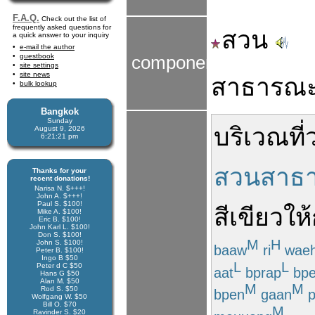
F.A.Q.
Check out the list of
frequently asked questions for
สวน
a quick answer to your inquiry
e-mail the author
guestbook
components
site settings
site news
สาธารณ
bulk lookup
Bangkok
Sunday
บริเวณ
ที่
August 9, 2026
6:21:21 pm
สวนสาธ
Thanks for your
recent donations!
Narisa N. $+++!
John A. $+++!
Paul S. $100!
สีเขียว
ให้
Mike A. $100!
Eric B. $100!
John Karl L. $100!
Don S. $100!
M
H
John S. $100!
baaw
ri
wae
Peter B. $100!
Ingo B $50
L
L
Peter d C $50
aat
bprap
bp
Hans G $50
Alan M. $50
M
M
Rod S. $50
bpen
gaan
p
Wolfgang W. $50
Bill O. $70
M
Ravinder S. $20