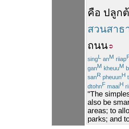
คือ
ปลูกต
สวนสาธ
ถนน
L
M
sing
an
riiap
M
M
gan
kheuu
b
R
H
san
pheuun
t
F
H
dtohn
maai
r
"The simples
also be smar
areas; to al
parks; and t