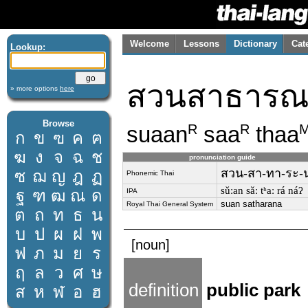
Welcome
Lessons
Dictionary
Cat
Lookup:
สวนสาธารณ
» more options
here
Browse
suaan
saa
thaa
R
R
ก
ข
ฃ
ค
ฅ
ฆ
ง
จ
ฉ
ช
pronunciation guide
สวน-สา-ทา-ระ-
ซ
ฌ
ญ
ฎ
ฏ
Phonemic Thai
sǔːan sǎː tʰaː rá náʔ
ฐ
ฑ
ฒ
ณ
ด
IPA
suan satharana
Royal Thai General System
ต
ถ
ท
ธ
น
บ
ป
ผ
ฝ
พ
[noun]
ฟ
ภ
ม
ย
ร
ฤ
ล
ว
ศ
ษ
definition
public park
ส
ห
ฬ
อ
ฮ