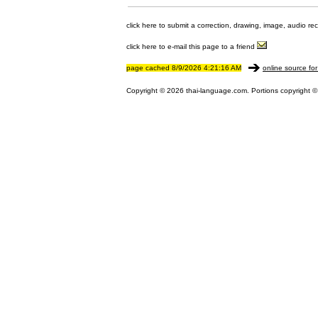
click here to submit a correction, drawing, image, audio re
click here to e-mail this page to a friend
page cached 8/9/2026 4:21:16 AM
online source for
Copyright © 2026 thai-language.com. Portions copyright © 