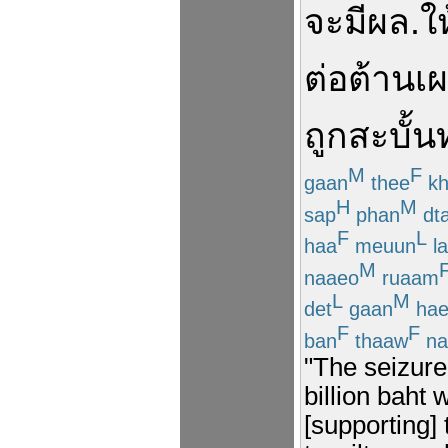
จะ
มีผล
.
ให
ต่อต้านเ
ถูก
สะบั้น
M
F
gaan
thee
kh
H
M
sap
phan
dt
F
L
haa
meuun
l
M
naaeo
ruaam
L
M
det
gaan
hae
F
F
ban
thaaw
na
"The seizure
billion baht 
[supporting]