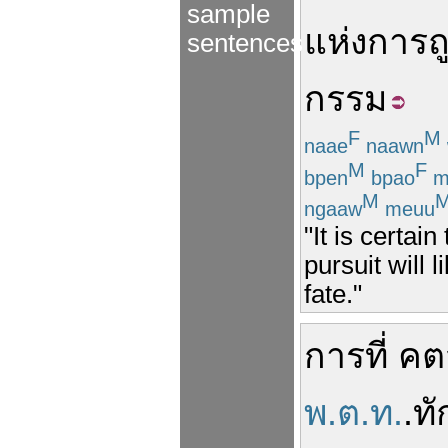
sample
แห่ง
การ
ถ
sentences
กรรม
F
M
naae
naawn
M
F
bpen
bpao
m
M
ngaaw
meuu
"It is certai
pursuit will 
fate."
การที่
คต
พ.ต.ท.
.
ทั