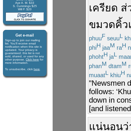
Aye A. M. $33
เครียด
ส่
S. Cummings $25
Will F. $20
ขมวดคิ้ว
F
L
Get e-mail
phuu
seuu
kh
Sign-up to join our mail­ing
list. You'll receive e­mail
H
M
H
phi
jaa
ra
n
notification when this site is
updated. Your privacy is
H
L
guaran­teed; this list is not
phoht
ja
maa
sold, shared, or used for any
other purpose.
Click here
for
M
M
more infor­mation.
phan
dtam
r
To unsubscribe, click
here
.
L
H
muaat
khiu
n
"Newsmen de
follows: ‘Kh
down in cons
[and listene
แน่นอน
ว่