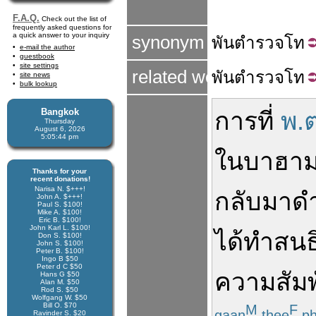
F.A.Q.
Check out the list of
frequently asked questions for
a quick answer to your inquiry
synonym
พัน
ตำรวจ
โท
e-mail the author
guestbook
site settings
related word
พัน
ตำรวจ
โท
site news
bulk lookup
Bangkok
การที่
พ.ต
Thursday
August 6, 2026
5:05:45 pm
ใน
บาฮา
Thanks for your
recent donations!
Narisa N. $+++!
กลับมา
ดำ
John A. $+++!
Paul S. $100!
Mike A. $100!
Eric B. $100!
John Karl L. $100!
ได้
ทำ
สนธ
Don S. $100!
John S. $100!
Peter B. $100!
Ingo B $50
Peter d C $50
ความ
สัมพ
Hans G $50
Alan M. $50
Rod S. $50
Wolfgang W. $50
Bill O. $70
M
F
gaan
thee
ph
Ravinder S. $20