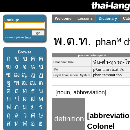
Welcome
Lessons
Dictionary
Cat
Lookup:
พ.ต.ท.
» more options
here
phan
d
M
Browse
pronunciation guide
ก
ข
ฃ
ค
ฅ
พัน-ตำ-หฺรวด-โ
Phonemic Thai
ฆ
ง
จ
ฉ
ช
pʰan tam rùːat tʰoː
IPA
ซ
ฌ
ญ
ฎ
ฏ
phan tamruat tho
Royal Thai General System
ฐ
ฑ
ฒ
ณ
ด
ต
ถ
ท
ธ
น
[noun, abbreviation]
บ
ป
ผ
ฝ
พ
ฟ
ภ
ม
ย
ร
ฤ
ล
ว
ศ
ษ
[abbreviati
definition
ส
ห
ฬ
อ
ฮ
Colonel