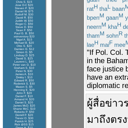
Chris S. $15
H
L
Jose D-C $20
rat
tha
baan
Steven P. $20
Daniel W. $75
M
M
Rudolf M. $30
bpen
gaan
y
David R. $50
Judith W. $50
M
H
Roger C. $50
neern
kha
d
Steve D. $50
Sean F. $50
M
R
Paul G. B. $50
tham
sohn
th
xsinventory $20
Nigel A. $15
H
F
Michael B. $20
lae
mai
mee
Otto S. $20
Damien G. $12
"If Pol. Col.
Simon G. $5
Lindsay D. $25
in the Bahama
David S. $25
Laurent L. $40
Peter van G. $10
face justice
Graham S. $10
Peter N. $30
James A. $10
have an extra
Dmitry I. $10
Edward R. $50
diplomatic rel
Roderick S. $30
Mason S. $5
Henning E. $20
John F. $20
Daniel F. $10
ผู้สื่อข่าว
Armand H. $20
Daniel S. $20
James McD. $20
Shane McC. $10
Roberto P. $50
Derrell P. $20
มา
ถึง
ตรงน
Trevor O. $30
Patrick H. $25
Rick @SS $15
Gene H. $10