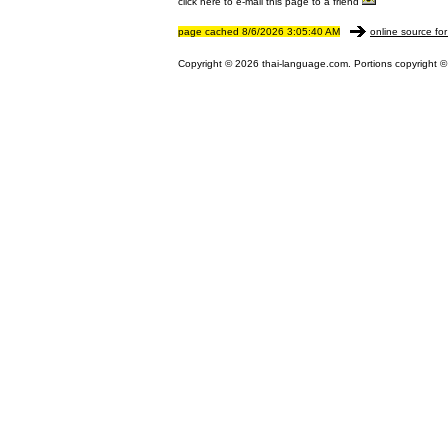
click here to e-mail this page to a friend
page cached 8/6/2026 3:05:40 AM
online source for
Copyright © 2026 thai-language.com. Portions copyright © 