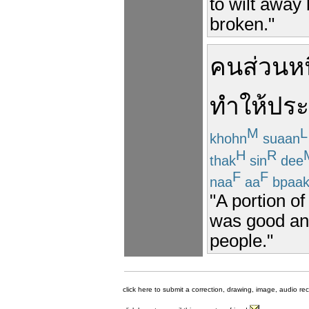
to wilt away
broken."
คน
ส่วนหน
ทำให้
ปร
M
L
khohn
suaan
H
R
thak
sin
dee
F
F
naa
aa
bpaa
"A portion o
was good and
people."
click here to submit a correction, drawing, image, audio re