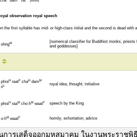
cha
dam
rat
[noun]
royal observation royal speech
 the first syllable has mid- or high-class initial and the second is dead with a
[numerical classifier for Buddhist monks, priests
M
ohng
and goddesses]
H
F
H
M
phra
raat
cha
dam
royal idea; thought; initiative
L
ri
H
M
M
F
speech by the King
phra
raa
cho:h
waat
M
F
homily; exhortation; advice
o:h
waat
น
การ
เสด็จ
ออกมหสมาคม
ใน
งาน
พระราชพิธ