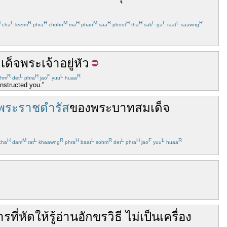
M
L
R
H
M
H
M
R
H
H
L
L
L
R
cha
leerm
phra
chohn
ma
phan
saa
phoot
tha
sak
ga
raat
saawng
็จพระเจ้าอยู่หัว
R
L
H
F
L
R
hm
det
phra
jao
yuu
huaa
instructed you."
พระราชดำรัส
ของ
พระบาทสมเด็จ
H
M
L
R
H
L
R
L
H
F
L
R
cha
dam
rat
khaawng
phra
baat
sohm
det
phra
jao
yuu
huaa
รที่
หัด
ให้
รู้
อ่าน
อักขรวิธี
ไม่
เป็น
เครื่อง