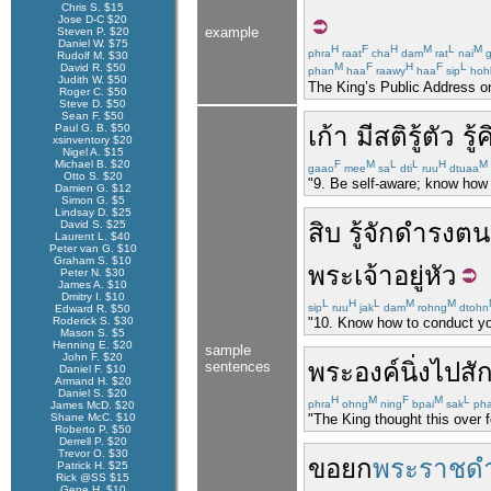
Chris S. $15
Jose D-C $20
example
Steven P. $20
Daniel W. $75
H
F
H
M
L
M
phra
raat
cha
dam
rat
nai
g
Rudolf M. $30
M
F
H
F
L
David R. $50
phan
haa
raawy
haa
sip
hoh
Judith W. $50
The King’s Public Address on
Roger C. $50
Steve D. $50
Sean F. $50
Paul G. B. $50
เก้า
มี
สติ
รู้ตัว
รู้
ค
xsinventory $20
Nigel A. $15
Michael B. $20
F
M
L
L
H
M
gaao
mee
sa
dti
ruu
dtuaa
Otto S. $20
"9. Be self-aware; know how 
Damien G. $12
Simon G. $5
Lindsay D. $25
David S. $25
สิบ
รู้จัก
ดำรง
ตน
Laurent L. $40
Peter van G. $10
Graham S. $10
พระเจ้าอยู่หัว
Peter N. $30
James A. $10
Dmitry I. $10
L
H
L
M
M
sip
ruu
jak
dam
rohng
dtohn
Edward R. $50
Roderick S. $30
"10. Know how to conduct you
Mason S. $5
Henning E. $20
sample
John F. $20
พระองค์
นิ่ง
ไป
สั
sentences
Daniel F. $10
Armand H. $20
Daniel S. $20
H
M
F
M
L
phra
ohng
ning
bpai
sak
ph
James McD. $20
Shane McC. $10
"The King thought this over f
Roberto P. $50
Derrell P. $20
Trevor O. $30
ขอ
ยก
พระราชดำ
Patrick H. $25
Rick @SS $15
Gene H. $10