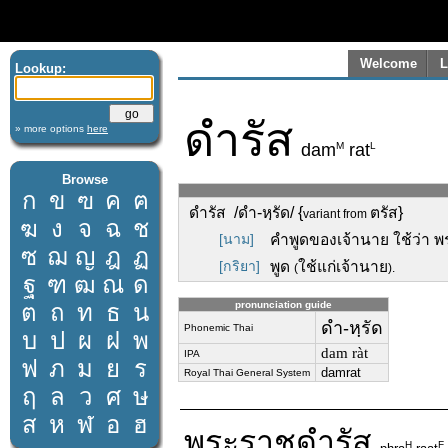
Welcome
L
Lookup:
ดำรัส
» more options
here
M
L
dam
rat
Browse
ก
ข
ฃ
ค
ฅ
ดำรัส /ดำ-หฺรัด/ {
ตรัส}
variant from
ฆ
ง
จ
ฉ
ช
[นาม]
คำพูดของเจ้านาย ใช้ว่า พ
ซ
ฌ
ญ
ฎ
ฏ
[กริยา]
พูด
ใช้แก่เจ้านาย
(
).
ฐ
ฑ
ฒ
ณ
ด
ต
ถ
ท
ธ
น
pronunciation guide
ดำ-หฺรัด
Phonemic Thai
บ
ป
ผ
ฝ
พ
dam ràt
IPA
ฟ
ภ
ม
ย
ร
damrat
Royal Thai General System
ฤ
ล
ว
ศ
ษ
ส
ห
ฬ
อ
ฮ
พระราช
ดำรัส
H
F