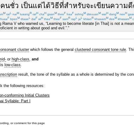
ล
คนชั่ว
เป็น
แต่
ได้
วิธี
ที่สำหรับ
จะ
เขียน
ความดี
M
L
M
R
H
H
M
F
F
M
M
H
M
H
am
rat
nai
luaang
rat
cha
gaan
thee
haa
sohng
dteuuan
wai
dang
nee
gaa
F
M
L
F
H
M
F
R
L
L
R
M
M
M
huaa
bpen
dtaae
dai
wi
thee
thee
sam
rap
ja
khiian
khwaam
dee
khwaam
c
ng Rama V who warned us, “Learning to become literate [in Thai] is not a means
ficient in writing about good and evil.”."
 consonant cluster
which follows the general
clustered consonant tone rule
. Th
mid-
or
high-class
,
and
 is
low-class
.
nscription
result, the tone of the syllable as a whole is determined by the co
k the following resources:
n-conforming Initial Clusters
ai Syllable: Part I
cording, or comment for this page