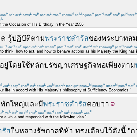
M
L
L
L
H
L
L
M
M
M
M
H
F
H
H
aan
sa
det
aawk
ma
ha
sa
maa
khohm
nai
ngaan
phra
raat
cha
phi
thee
L
k
 the Occasion of His Birthday in the Year 2556
ิด
รู้
ปฏิบัติตาม
พระราชดำรัส
ของ
พระบาทสมเด
H
H
H
L
L
L
M
H
F
H
M
L
R
H
L
ruu
khit
ruu
bpa
dti
bat
dtaam
phra
raat
cha
dam
rat
khaawng
phra
baat
so
to think, how to act, and how to behave actions as his Majesty the King has 
อยู่
โดย
ใช้
หลัก
ปรัชญา
เศรษฐกิจพอเพียง
ตาม
M
L
M
H
L
L
M
L
L
L
M
M
M
H
F
yuu
dooy
chai
lak
bprat
yaa
saeht
tha
git
phaaw
phiiang
dtaam
phra
raat
r life in accord with His Majesty’s philosophy of Sufficiency Economics."
กพัก
ใหญ่
และ
มี
พระราชดำรัส
ตอบว่า
H
L
H
M
H
F
H
M
L
L
F
ak
yai
lae
mee
phra
raat
cha
dam
rat
dtaawp
waa
or a while and responded with the following idea."
รัส
ในหลวง
รัชกาลที่ห้า
ทรง
เตือน
ไว้
ดังนี้
"
กา