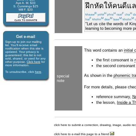
Aye A. M. $33
ฝึกหัด
ให้
คนดี
แ
S. Cummings $25
Will F. $20
R
H
H
F
H
khaaw
yohk
phra
raat
cha
d
F
M
M
M
M
hai
khohn
dee
laae
khohn
c
"Let us cite the words of Ki
learning to becoming more pro
Get e-mail
Sign-up to join our mail­ing
list. You'll receive e­mail
notification when this site is
This word contains an
initial
updated. Your privacy is
guaran­teed; this list is not
sold, shared, or used for any
the first consonant is
other purpose.
Click here
for
more infor­mation.
the second consonant
To unsubscribe, click
here
.
As shown in the
phonemic tra
special
note
For more details, please chec
reference summary,
No
the lesson,
Inside a Th
click here to submit a correction, drawing, image, audio re
click here to e-mail this page to a friend