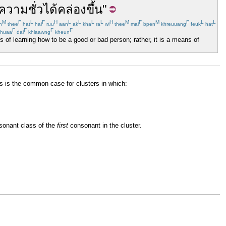
ความชั่ว
ได้
คล่อง
ขึ้น
"
M
F
L
F
H
L
L
L
L
H
M
F
M
F
L
L
n
thee
hat
hai
ruu
aan
ak
kha
ra
wi
thee
mai
bpen
khreuuang
feuk
hat
F
F
F
F
huaa
dai
khlaawng
kheun
 of learning how to be a good or bad person; rather, it is a means of
is is the common case for clusters in which:
nsonant class of the
first
consonant in the cluster.