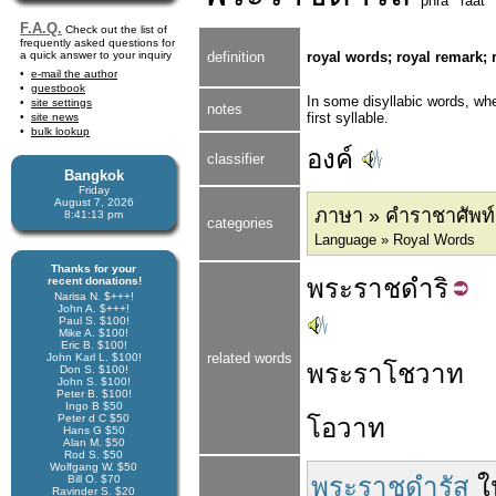
phra
raat
F.A.Q.
Check out the list of
frequently asked questions for
a quick answer to your inquiry
definition
royal words; royal remark; 
e-mail the author
guestbook
In some disyllabic words, when
site settings
notes
first syllable.
site news
bulk lookup
องค์
classifier
Bangkok
Friday
August 7, 2026
ภาษา » คำราชาศัพท์
8:41:13 pm
categories
Language » Royal Words
Thanks for your
พระ
ราช
ดำริ
recent donations!
Narisa N. $+++!
John A. $+++!
Paul S. $100!
Mike A. $100!
Eric B. $100!
related words
John Karl L. $100!
พระราโชวาท
Don S. $100!
John S. $100!
Peter B. $100!
Ingo B $50
Peter d C $50
โอวาท
Hans G $50
Alan M. $50
Rod S. $50
Wolfgang W. $50
พระราชดำรัส
ใ
Bill O. $70
Ravinder S. $20