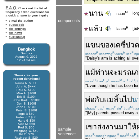
F.A.Q.
Check out the list of
นาน
frequently asked questions for
M
lon
naan
a quick answer to your inquiry
components
e-mail the author
guestbook
แล้ว
H
[ad
laaeo
site settings
site news
bulk lookup
แขน
ของ
เดซี่
ปว
Bangkok
R
R
M
F
Sunday
khaaen
khaawng
daeh
see
bpu
August 9, 2026
"Daisy's arm is aching all ov
12:24:54 am
แม้
ท่าน
จะ
มรณภ
Thanks for your
recent donations!
H
F
L
M
H
H
maae
than
ja
maaw
ra
na
ph
Narisa N. $+++!
"Even though he has been long
John A. $+++!
Paul S. $100!
Mike A. $100!
Eric B. $100!
พ่อ
กับ
แม่
สิ้น
ไป
น
John Karl L. $100!
Don S. $100!
John S. $100!
F
L
F
F
M
phaaw
gap
maae
sin
bpai
naa
Peter B. $100!
"[My] parents passed away a 
Ingo B $50
Peter d C $50
Hans G $50
Alan M. $50
เขา
ส่ง
งาน
มาให้
Rod S. $50
sample
Wolfgang W. $50
sentences
Bill O. $70
R
L
M
M
F
khao
sohng
ngaan
maa
hai
p
Ravinder S. $20