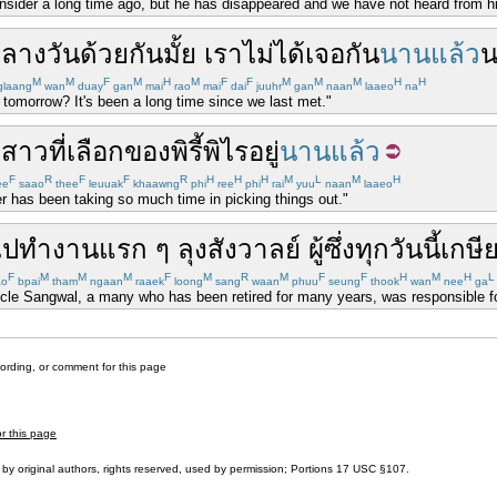
nsider a long time ago, but he has disappeared and we have not heard from h
ลางวัน
ด้วยกัน
มั้ย
เรา
ไม่ได้
เจอ
กัน
นานแล้ว
น
M
M
F
M
H
M
F
F
M
M
M
H
H
laang
wan
duay
gan
mai
rao
mai
dai
juuhr
gan
naan
laaeo
na
 tomorrow? It's been a long time since we last met."
ี่สาว
ที่
เลือก
ของ
พิรี้พิไร
อยู่
นานแล้ว
F
R
F
F
R
H
H
H
M
L
M
H
ee
saao
thee
leuuak
khaawng
phi
ree
phi
rai
yuu
naan
laaeo
er has been taking so much time in picking things out."
ไป
ทำงาน
แรก
ๆ
ลุง
สังวาลย์
ผู้
ซึ่ง
ทุกวันนี้
เกษี
F
M
M
M
F
M
R
M
F
F
H
M
H
L
ao
bpai
tham
ngaan
raaek
loong
sang
waan
phuu
seung
thook
wan
nee
ga
ncle Sangwal, a many who has been retired for many years, was responsible f
cording, or comment for this page
or this page
by original authors, rights reserved, used by permission; Portions
17 USC §107
.