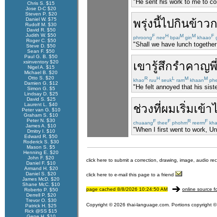
"He sent his work to me to co
Chris S. $15
Jose D-C $20
Steven P. $20
Daniel W. $75
พรุ่งนี้
ไป
กินข้าว
ก
Rudolf M. $30
David R. $50
Judith W. $50
F
H
M
M
F
phroong
nee
bpai
gin
khaao
g
Roger C. $50
"Shall we have lunch together
Steve D. $50
Sean F. $50
Paul G. B. $50
xsinventory $20
เขา
รู้สึก
รำคาญ
พ
Nigel A. $15
Michael B. $20
Otto S. $20
R
H
L
M
M
khao
ruu
seuk
ram
khaan
ph
Damien G. $12
"He felt annoyed that his sist
Simon G. $5
Lindsay D. $25
David S. $25
Laurent L. $40
ช่วง
ที่
ผม
เริ่ม
เข้า
Peter van G. $10
Graham S. $10
Peter N. $30
F
F
R
F
chuaang
thee
phohm
reerm
kh
James A. $10
"When I first went to work, U
Dmitry I. $10
Edward R. $50
Roderick S. $30
Mason S. $5
Henning E. $20
John F. $20
click here to submit a correction, drawing, image, audio re
Daniel F. $10
Armand H. $20
Daniel S. $20
click here to e-mail this page to a friend
James McD. $20
Shane McC. $10
page cached 8/8/2026 10:24:50 AM
online source f
Roberto P. $50
Derrell P. $20
Trevor O. $30
Copyright © 2026 thai-language.com. Portions copyright © 
Patrick H. $25
Rick @SS $15
Gene H. $10