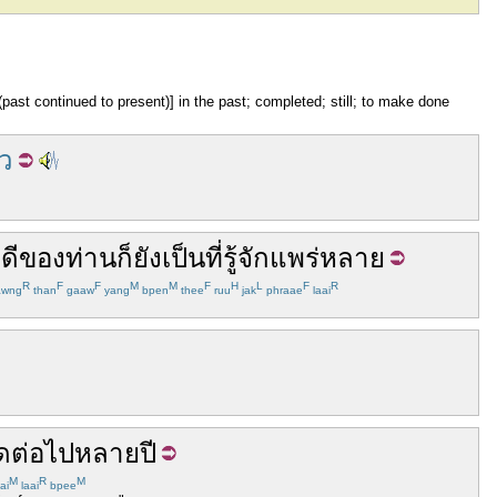
(past continued to present)] in the past; completed; still; to make done
ว
ดี
ของ
ท่าน
ก็
ยัง
เป็น
ที่
รู้จัก
แพร่หลาย
R
F
F
M
M
F
H
L
F
R
awng
than
gaaw
yang
bpen
thee
ruu
jak
phraae
laai
ดต่อ
ไป
หลาย
ปี
M
R
M
ai
laai
bpee