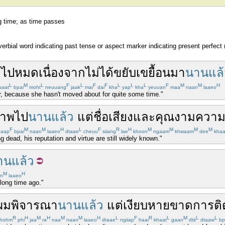
g time; as time passes
verbial word indicating past tense or aspect marker indicating present perfect 
ด
ไปหมด
เนื่องจาก
ไม่
ได้
ขยับเขยื้อน
มา
นานแล้
L
M
L
F
L
F
F
L
L
L
F
M
M
H
aat
bpai
moht
neuuang
jaak
mai
dai
kha
yap
kha
yeuuan
maa
naan
laaeo
er, because she hasn't moved about for quite some time."
าพ
ไป
นานแล้ว
แต่
ชื่อเสียง
และ
คุณงามความ
F
M
M
H
L
F
R
H
M
M
M
M
aap
bpai
naan
laaeo
dtaae
cheuu
siiang
lae
khoon
ngaam
khwaam
dee
kha
 dead, his reputation and virtue are still widely known."
านแล้ว
M
H
n
laaeo
long time ago."
ผม
พิจารณา
นานแล้ว
แต่
เงียบ
หาย
ขาดการติ
R
H
M
H
M
M
H
L
F
R
L
M
L
L
hohm
phi
jaa
ra
naa
naan
laaeo
dtaae
ngiiap
haai
khaat
gaan
dtit
dtaaw
bp