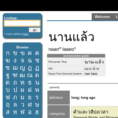
Welcome
L
Lookup:
นานแล้ว
» more options
here
Browse
M
H
naan
laaeo
ก
ข
ฃ
ค
ฅ
pronunciation guide
ฆ
ง
จ
ฉ
ช
นาน-แล้ว
Phonemic Thai
ซ
ฌ
ญ
ฎ
ฏ
naːn lɛ́ːw
IPA
ฐ
ฑ
ฒ
ณ
ด
nan laeo
Royal Thai General System
ต
ถ
ท
ธ
น
[adverb]
บ
ป
ผ
ฝ
พ
ฟ
ภ
ม
ย
ร
definition
long; long ago
ฤ
ล
ว
ศ
ษ
ส
ห
ฬ
อ
ฮ
คำและวลีบ่งเวลา
categories
Temporal Words and Phrase