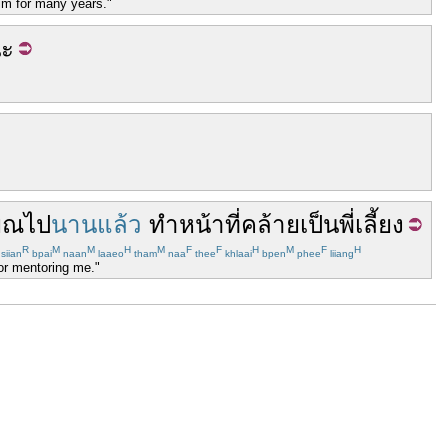
im for many years."
ะ
ยณ
ไป
นานแล้ว
ทำหน้าที่
คล้าย
เป็น
พี่เลี้ยง
R
M
M
H
M
F
F
H
M
F
H
siian
bpai
naan
laaeo
tham
naa
thee
khlaai
bpen
phee
liiang
or mentoring me."