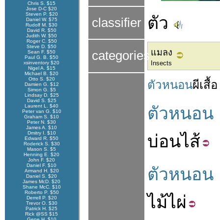
Chris S. $15
Jose D-C $20
Steven P. $20
ตัว
classifier
Daniel W. $75
Rudolf M. $30
David R. $50
Judith W. $50
Roger C. $50
Steve D. $50
แมลง
categories
Sean F. $50
Paul G. B. $50
Insects
xsinventory $20
Nigel A. $15
Michael B. $20
Otto S. $20
ตัวหนอน
ผีเสื้อ
Damien G. $12
Simon G. $5
Lindsay D. $25
David S. $25
Laurent L. $40
ตัวหนอน
Peter van G. $10
Graham S. $10
Peter N. $30
James A. $10
Dmitry I. $10
บ่อน
ไส้
Edward R. $50
Roderick S. $30
Mason S. $5
Henning E. $20
John F. $20
Daniel F. $10
ตัวหนอน
Armand H. $20
Daniel S. $20
James McD. $20
Shane McC. $10
Roberto P. $50
ไม้ไผ่
Derrell P. $20
Trevor O. $30
Patrick H. $25
Rick @SS $15
Gene H. $10