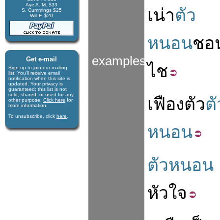
Aye A. M. $33
เน่า
ตัว
S. Cummings $25
Will F. $20
หนอน
ชอ
examples
Get e-mail
ไช
Sign-up to join our mail­ing
list. You'll receive e­mail
notification when this site is
updated. Your privacy is
guaran­teed; this list is not
sold, shared, or used for any
เฟือง
ตัว
ตั
other purpose.
Click here
for
more infor­mation.
To unsubscribe, click
here
.
หนอน
ตัวหนอน
หัวใจ