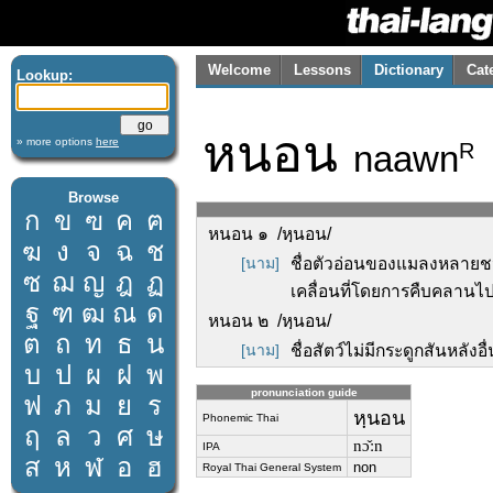
Welcome
Lessons
Dictionary
Cat
Lookup:
หนอน
» more options
here
naawn
R
Browse
ก
ข
ฃ
ค
ฅ
หนอน ๑ /หฺนอน/
ฆ
ง
จ
ฉ
ช
[นาม]
ชื่อตัวอ่อนของแมลงหลายชนิ
ซ
ฌ
ญ
ฎ
ฏ
เคลื่อนที่โดยการคืบคลานไป
ฐ
ฑ
ฒ
ณ
ด
หนอน ๒ /หฺนอน/
ต
ถ
ท
ธ
น
[นาม]
ชื่อสัตว์ไม่มีกระดูกสันหลังอื
บ
ป
ผ
ฝ
พ
pronunciation guide
ฟ
ภ
ม
ย
ร
หฺนอน
Phonemic Thai
ฤ
ล
ว
ศ
ษ
nɔ̌ːn
IPA
ส
ห
ฬ
อ
ฮ
non
Royal Thai General System