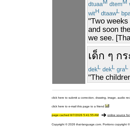
M
M
dtuaa
dtem
H
L
wit
dtaaw
bpa
"Two weeks 
and soon the
we see. [That
เด็ก ๆ
กร
L
L
L
dek
dek
gra
"The childre
click here to submit a correction, drawing, image, audio re
click here to e-mail this page to a friend
page cached 8/7/2026 5:41:55 AM
online source for
Copyright © 2026 thai-language.com. Portions copyright © 