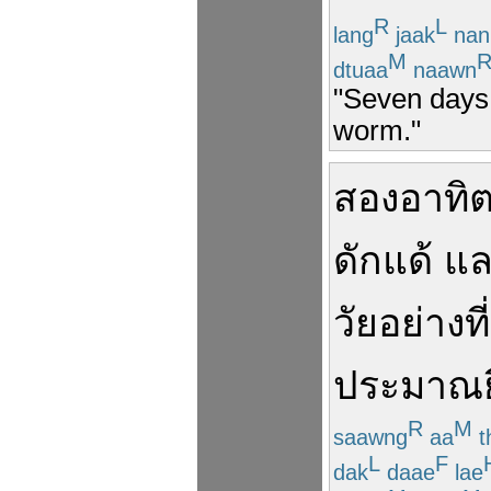
R
L
lang
jaak
nan
M
dtuaa
naawn
"Seven days 
worm."
สองอาทิต
ดักแด้
แล
วัย
อย่าง
ที่
ประมาณ
R
M
saawng
aa
th
L
F
dak
daae
lae