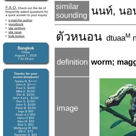
similar
นนท์
,
นอ
F.A.Q.
Check out the list of
frequently asked questions for
sounding
a quick answer to your inquiry
e-mail the author
guestbook
site settings
ตัว
หนอน
site news
M
dtuaa
n
bulk lookup
Bangkok
Friday
August 7, 2026
7:42:00 pm
definition
worm; maggo
Thanks for your
recent donations!
Narisa N. $+++!
John A. $+++!
Paul S. $100!
Mike A. $100!
Eric B. $100!
John Karl L. $100!
Don S. $100!
John S. $100!
image
Peter B. $100!
Ingo B $50
Peter d C $50
Hans G $50
Alan M. $50
Rod S. $50
Wolfgang W. $50
Bill O. $70
Ravinder S. $20