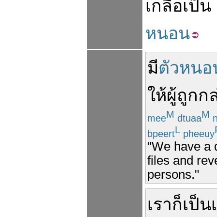
เกลือ
เป็น
หนอน
มี
ตัวหนอ
ให้
ผู้
ถูก
กล
M
M
mee
dtuaa
n
L
bpeert
pheeuy
"We have a d
files and re
persons."
เรา
ก็
เป็น