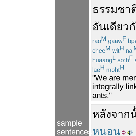
ธรรมชาต
อัน
เดียว
ก
M
F
rao
gaaw
bp
M
H
chee
wit
nai
L
F
huaang
so:h
H
H
lae
moht
"We are mere
integrally li
ants."
หลังจากนั
sample
หนอน
sentences