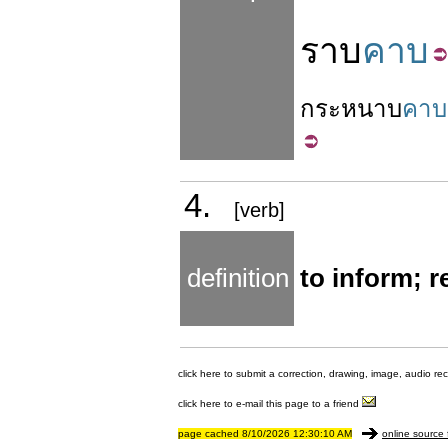
ราบ
คาบ
กระหนาบ
คาบ
4.
[verb]
definition
to inform; r
click here to submit a correction, drawing, image, audio re
click here to e-mail this page to a friend
page cached 8/10/2026 12:30:10 AM
online source 