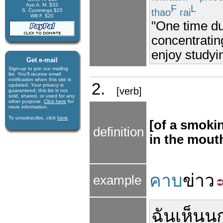
Aye A. M. $33
F
L
thao
rai
S. Cummings $25
Will F. $20
"One time du
concentratin
enjoy studyin
Get e-mail
Sign-up to join our mail­ing
list. You'll receive e­mail
notification when this site is
2.
updated. Your privacy is
[verb]
guaran­teed; this list is not
sold, shared, or used for any
other purpose.
Click here
for
more infor­mation.
To unsubscribe, click
here
.
[of a smokin
definition
in the mout
คาบ
ข่าว
example
ฉัน
เห็น
น