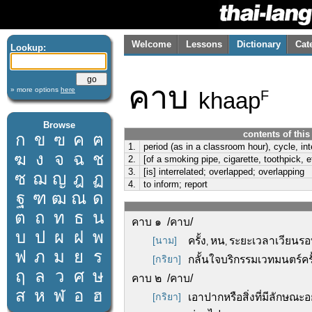
Welcome
Lessons
Dictionary
Cat
Lookup:
คาบ
» more options
here
khaap
F
Browse
contents of thi
ก
ข
ฃ
ค
ฅ
1.
period (as in a classroom hour), cycle, int
ฆ
ง
จ
ฉ
ช
2.
[of a smoking pipe, cigarette, toothpick, e
3.
[is] interrelated; overlapped; overlapping
ซ
ฌ
ญ
ฎ
ฏ
4.
to inform; report
ฐ
ฑ
ฒ
ณ
ด
ต
ถ
ท
ธ
น
คาบ ๑ /คาบ/
บ
ป
ผ
ฝ
พ
[นาม]
ครั้ง
หน
ระยะเวลาเวียนร
,
,
ฟ
ภ
ม
ย
ร
[กริยา]
กลั้นใจบริกรรมเวทมนตร์ครั้
ฤ
ล
ว
ศ
ษ
คาบ ๒ /คาบ/
ส
ห
ฬ
อ
ฮ
[กริยา]
เอาปากหรือสิ่งที่มีลักษณะ