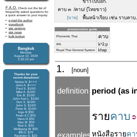
ข่าวไปบอก.
F.A.Q.
Check out the list of
คาบ ๓ /คาบ/ {ไทยขาว}
frequently asked questions for
a quick answer to your inquiry
[นาม]
พื้นหน้าเรียบ เช่น ราบคาบ.
e-mail the author
guestbook
site settings
pronunciation guide
site news
คาบ
bulk lookup
Phonemic Thai
kʰâːp
IPA
Bangkok
khap
Royal Thai General System
Monday
August 10, 2026
2:30:15 pm
1.
[noun]
Thanks for your
recent donations!
Narisa N. $+++!
John A. $+++!
definition
period (as i
Paul S. $100!
Mike A. $100!
Eric B. $100!
John Karl L. $100!
Don S. $100!
John S. $100!
Peter B. $100!
ราย
คาบ
Ingo B $50
Peter d C $50
Hans G $50
Alan M. $50
Rod S. $50
Wolfgang W. $50
หนังสือ
ราย
คา
Bill O. $70
examples
Ravinder S. $20