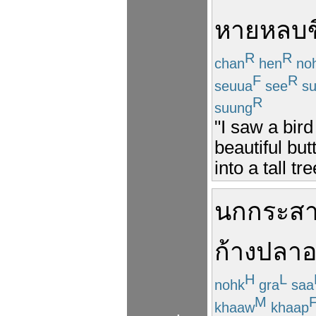
หาย
หลบ
R
R
chan
hen
no
F
R
seuua
see
su
R
suung
"I saw a bir
beautiful but
into a tall tre
นกกระส
ก้าง
ปลา
H
L
nohk
gra
saa
M
khaaw
khaap