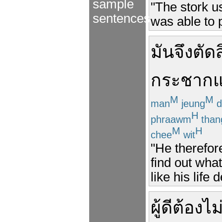
sample
"The stork us
sentences
was able to p
มัน
จึง
ตัด
กระชาก
M
M
man
jeung
d
H
phraawm
than
M
H
chee
wit
"He therefor
find out what
like his life
ผู้ดี
ต้อง
ไม