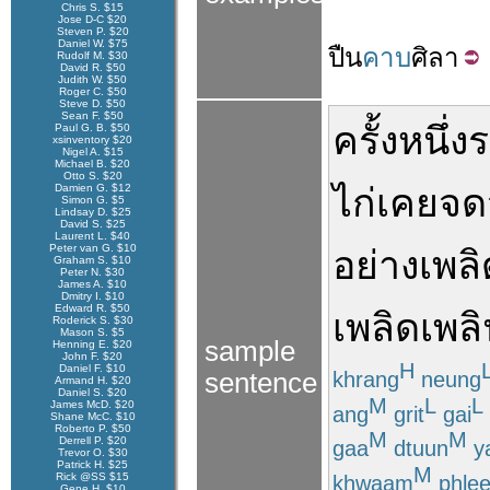
Chris S. $15
Jose D-C $20
Steven P. $20
Daniel W. $75
ปืน
คาบ
ศิลา
Rudolf M. $30
David R. $50
Judith W. $50
Roger C. $50
Steve D. $50
Sean F. $50
ครั้งหนึ่ง
ร
Paul G. B. $50
xsinventory $20
Nigel A. $15
Michael B. $20
Otto S. $20
Damien G. $12
ไก่
เคย
จด
Simon G. $5
Lindsay D. $25
David S. $25
Laurent L. $40
Peter van G. $10
อย่างเพลิ
Graham S. $10
Peter N. $30
James A. $10
Dmitry I. $10
Edward R. $50
เพลิดเพล
Roderick S. $30
Mason S. $5
sample
Henning E. $20
John F. $20
H
Daniel F. $10
khrang
neung
sentence
Armand H. $20
Daniel S. $20
M
L
L
James McD. $20
ang
grit
gai
Shane McC. $10
Roberto P. $50
M
M
Derrell P. $20
gaa
dtuun
y
Trevor O. $30
Patrick H. $25
M
Rick @SS $15
khwaam
phlee
Gene H. $10