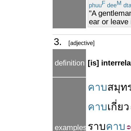
F
M
phuu
dee
dt
"A gentleman
ear or leave 
3.
[adjective]
definition
[is] interre
คาบ
สมุท
คาบ
เกี่ยว
ราบ
คาบ
examples