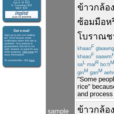
Aye A. M. $33
ข้าวกล้อ
S. Cummings $25
Will F. $20
ซ้อมมือ
หร
Get e-mail
โบราณ
ช
Sign-up to join our mail­ing
list. You'll receive e­mail
notification when this site is
updated. Your privacy is
F
guaran­teed; this list is not
khaao
glaawn
sold, shared, or used for any
other purpose.
Click here
for
F
more infor­mation.
khaao
saawm
To unsubscribe, click
here
.
L
R
sa
mai
bo:h
M
M
gin
gan
aeh
"Some people
rice” becaus
and process h
ข้าวกล้อ
sample