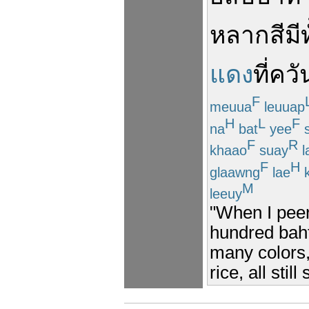
หลากสี
มี
ท
แดง
ที่
ควั
F
meuua
leuuap
H
L
F
na
bat
yee
s
F
R
khaao
suay
l
F
H
glaawng
lae
k
M
leeuy
"When I peer
hundred baht 
many colors,
rice, all stil