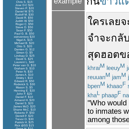
กิน
ข้าวแ
example
Chris S. $15
Jose D-C $20
Steven P. $20
Daniel W. $75
Rudolf M. $30
ใคร
เลย
จ
David R. $50
Judith W. $50
Roger C. $50
Steve D. $50
Sean F. $50
Paul G. B. $50
จำ
จะกลั
xsinventory $20
Nigel A. $15
Michael B. $20
Otto S. $20
Damien G. $12
สุดฮอต
ข
Simon G. $5
Lindsay D. $25
David S. $25
Laurent L. $40
M
M
Peter van G. $10
khrai
leeuy
j
Graham S. $10
Peter N. $30
M
M
James A. $10
reuuan
jam
Dmitry I. $10
Edward R. $50
M
F
Roderick S. $30
bpen
khaao
s
Mason S. $5
Henning E. $20
L
F
kha
phaap
na
John F. $20
Daniel F. $10
Armand H. $20
"Who would h
Daniel S. $20
James McD. $20
to inmates w
Shane McC. $10
Roberto P. $50
Derrell P. $20
among those 
Trevor O. $30
Patrick H. $25
Rick @SS $15
Gene H. $10