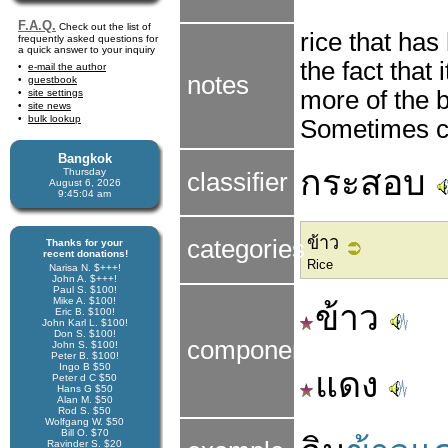
F.A.Q.
Check out the list of
rice that has
frequently asked questions for
a quick answer to your inquiry
the fact that 
e-mail the author
notes
guestbook
more of the br
site settings
site news
bulk lookup
Sometimes che
Bangkok
กระสอบ
Thursday
classifier
August 6, 2026
9:45:05 am
ข้าว
categories
Thanks for your
recent donations!
Rice
Narisa N. $+++!
John A. $+++!
Paul S. $100!
Mike A. $100!
ข้าว
Eric B. $100!
John Karl L. $100!
Don S. $100!
components
John S. $100!
Peter B. $100!
Ingo B $50
แดง
Peter d C $50
Hans G $50
Alan M. $50
Rod S. $50
Wolfgang W. $50
Bill O. $70
Ravinder S. $20