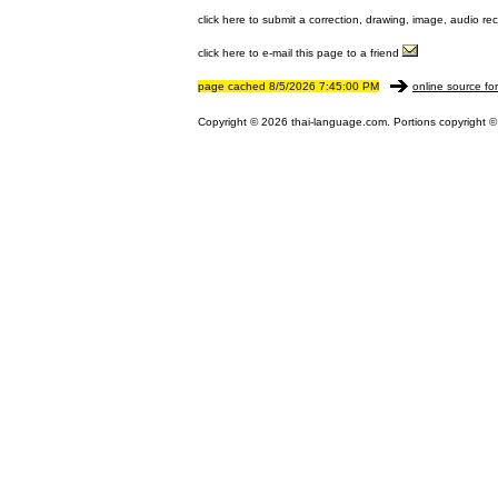
click here to submit a correction, drawing, image, audio re
click here to e-mail this page to a friend
page cached 8/5/2026 7:45:00 PM
online source fo
Copyright © 2026 thai-language.com. Portions copyright © 