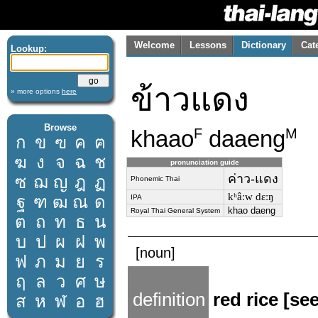
Welcome
Lessons
Dictionary
Cat
Lookup:
ข้าวแดง
» more options
here
Browse
khaao
daaeng
F
M
ก
ข
ฃ
ค
ฅ
ฆ
ง
จ
ฉ
ช
pronunciation guide
ค่าว-แดง
ซ
ฌ
ญ
ฎ
ฏ
Phonemic Thai
kʰâːw dɛːŋ
ฐ
ฑ
ฒ
ณ
ด
IPA
khao daeng
Royal Thai General System
ต
ถ
ท
ธ
น
บ
ป
ผ
ฝ
พ
[noun]
ฟ
ภ
ม
ย
ร
ฤ
ล
ว
ศ
ษ
definition
red rice [se
ส
ห
ฬ
อ
ฮ