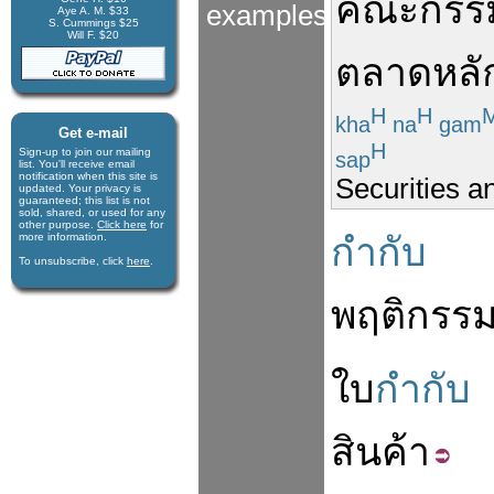
คณะกรร
examples
Aye A. M. $33
S. Cummings $25
Will F. $20
ตลาด
หลั
H
H
kha
na
gam
Get e-mail
H
Sign-up to join our mail­ing
sap
list. You'll receive e­mail
notification when this site is
Securities 
updated. Your privacy is
guaran­teed; this list is not
sold, shared, or used for any
other purpose.
Click here
for
more infor­mation.
กำกับ
To unsubscribe, click
here
.
พฤติกรร
ใบ
กำกับ
สินค้า