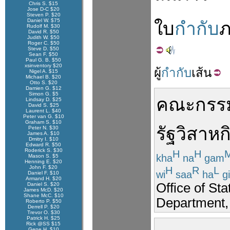
Chris S. $15
Jose D-C $20
Steven P. $20
Daniel W. $75
ใบ
กำกับ
ภ
Rudolf M. $30
David R. $50
Judith W. $50
Roger C. $50
Steve D. $50
Sean F. $50
Paul G. B. $50
xsinventory $20
ผู้
กำกับ
เส้น
Nigel A. $15
Michael B. $20
Otto S. $20
Damien G. $12
Simon G. $5
คณะกรร
Lindsay D. $25
David S. $25
Laurent L. $40
Peter van G. $10
Graham S. $10
รัฐวิสาหก
Peter N. $30
James A. $10
Dmitry I. $10
Edward R. $50
Roderick S. $30
H
H
kha
na
gam
Mason S. $5
Henning E. $20
John F. $20
H
R
L
wi
saa
ha
gi
Daniel F. $10
Armand H. $20
Office of St
Daniel S. $20
James McD. $20
Shane McC. $10
Department, 
Roberto P. $50
Derrell P. $20
Trevor O. $30
Patrick H. $25
Rick @SS $15
Gene H. $10