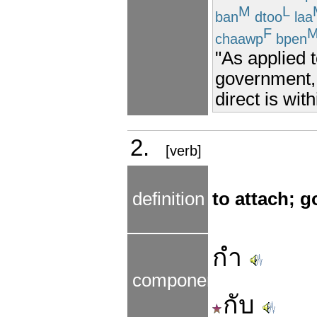
M
L
ban
dtoo
laa
F
chaawp
bpen
"As applied 
government, 
direct is wi
2.
[verb]
definition
to attach; g
กำ
components
กับ