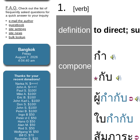
1.
[verb]
F.A.Q.
Check out the list of
frequently asked questions for
a quick answer to your inquiry
e-mail the author
guestbook
definition
to direct; s
site settings
site news
bulk lookup
Bangkok
กำ
Friday
August 7, 2026
4:04:40 am
components
กับ
Thanks for your
recent donations!
Narisa N. $+++!
John A. $+++!
Paul S. $100!
ผู้
กำกับ
Mike A. $100!
Eric B. $100!
John Karl L. $100!
Don S. $100!
John S. $100!
Peter B. $100!
ใบ
กำกับ
Ingo B $50
Peter d C $50
Hans G $50
Alan M. $50
Rod S. $50
Wolfgang W. $50
สัมภาระ
Bill O. $70
Ravinder S. $20