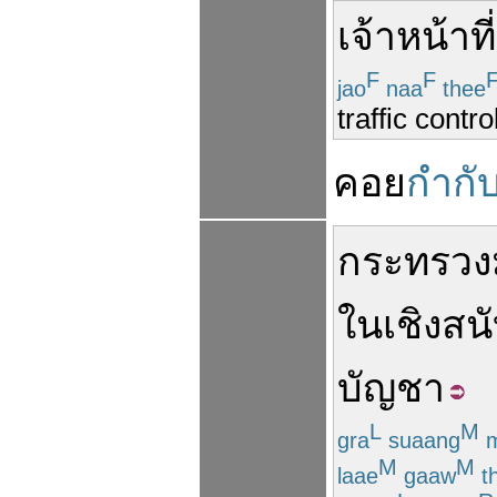
เจ้าหน้าที่
F
F
jao
naa
thee
traffic contro
คอย
กำกั
กระทรว
ใน
เชิง
สน
บัญชา
L
M
gra
suaang
M
M
laae
gaaw
t