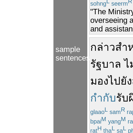
L
R
sohng
seerm
"The Ministry
overseeing a
and assistan
กล่าว
สำห
sample
sentences
รัฐบาล
ไ
มอง
ไปยัง
กำกับ
รับ
L
R
glaao
sam
ra
M
M
bpai
yang
ra
H
L
L
rat
tha
sa
p