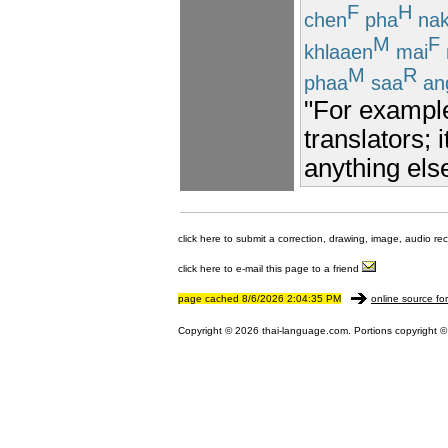
F
H
chen
pha
na
M
F
khlaaen
mai
M
R
phaa
saa
an
"For example
translators; 
anything els
click here to submit a correction, drawing, image, audio re
click here to e-mail this page to a friend
page cached 8/6/2026 2:04:35 PM
online source fo
Copyright © 2026 thai-language.com. Portions copyright © 