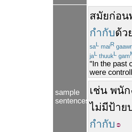
สมัยก่อน
กำกับ
ด้ว
L
R
sa
mai
gaaw
L
L
ja
thuuk
gam
"In the past
were control
เช่น
พนั
sample
sentences
ไม่มี
ป้าย
กำกับ