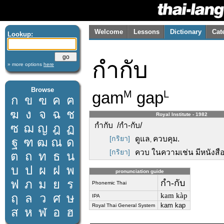
Welcome
Lessons
Dictionary
Cat
Lookup:
กำกับ
» more options
here
Browse
gam
gap
M
L
ก
ข
ฃ
ค
ฅ
ฆ
ง
จ
ฉ
ช
Royal Institute - 1982
กำกับ /กำ-กับ/
ซ
ฌ
ญ
ฎ
ฏ
[กริยา]
ดูแล
ควบคุม.
ฐ
ฑ
ฒ
ณ
ด
,
[กริยา]
ควบ ในความเช่น มีหนังสือ
ต
ถ
ท
ธ
น
บ
ป
ผ
ฝ
พ
pronunciation guide
ฟ
ภ
ม
ย
ร
กำ-กับ
Phonemic Thai
ฤ
ล
ว
ศ
ษ
kam kàp
IPA
kam kap
Royal Thai General System
ส
ห
ฬ
อ
ฮ