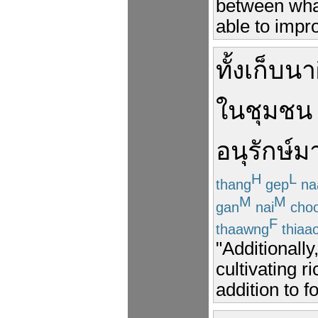
between what
able to impr
ทั้ง
เก็บ
นา
ใน
ชุมชน
อนุรักษ์
มา
H
L
thang
gep
na
M
M
gan
nai
cho
F
thaawng
thiaa
"Additionall
cultivating r
addition to f