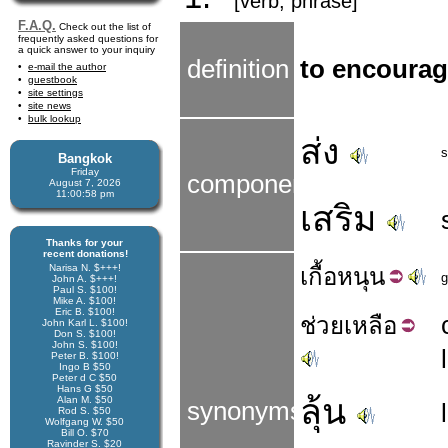
[verb, phrase]
F.A.Q.
Check out the list of
frequently asked questions for
a quick answer to your inquiry
definition
to encourag
e-mail the author
guestbook
site settings
site news
bulk lookup
ส่ง
s
Bangkok
Friday
components
August 7, 2026
11:00:59 pm
เสริม
Thanks for your
recent donations!
Narisa N. $+++!
เกื้อ
หนุน
g
John A. $+++!
Paul S. $100!
Mike A. $100!
Eric B. $100!
ช่วย
เหลือ
John Karl L. $100!
Don S. $100!
John S. $100!
Peter B. $100!
Ingo B $50
Peter d C $50
Hans G $50
ลุ้น
Alan M. $50
synonyms
Rod S. $50
Wolfgang W. $50
Bill O. $70
Ravinder S. $20