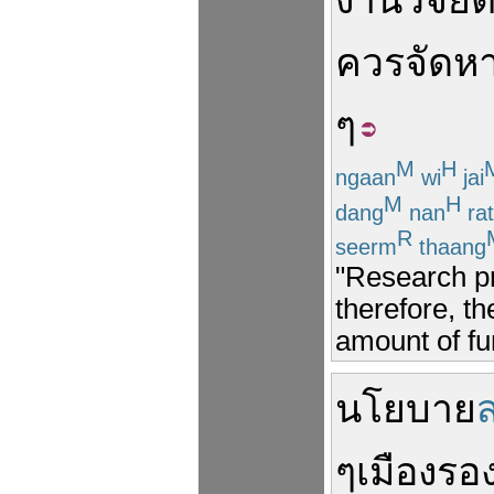
งาน
วิจัย
ต
ควร
จัดห
ๆ
M
H
ngaan
wi
jai
M
H
dang
nan
rat
R
seerm
thaang
"Research p
therefore, t
amount of fun
นโยบาย
ส
ๆ
เมือง
รอ