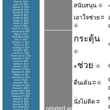
Chris S. $15
สนับสนุน
Jose D-C $20
s
Steven P. $20
Daniel W. $75
Rudolf M. $30
David R. $50
เอาใจ
ช่วย
Judith W. $50
Roger C. $50
Steve D. $50
Sean F. $50
Paul G. B. $50
xsinventory $20
Nigel A. $15
กระตุ้น
Michael B. $20
Otto S. $20
Damien G. $12
g
Simon G. $5
Lindsay D. $25
David S. $25
Laurent L. $40
Peter van G. $10
Graham S. $10
Peter N. $30
ช่วย
James A. $10
Dmitry I. $10
Edward R. $50
Roderick S. $30
Mason S. $5
Henning E. $20
John F. $20
ตื่น
เต้น
Daniel F. $10
Armand H. $20
Daniel S. $20
James McD. $20
Shane McC. $10
Roberto P. $50
Derrell P. $20
นั่ง
ไม่
ติด
Trevor O. $30
Patrick H. $25
related words
Rick @SS $15
Gene H. $10