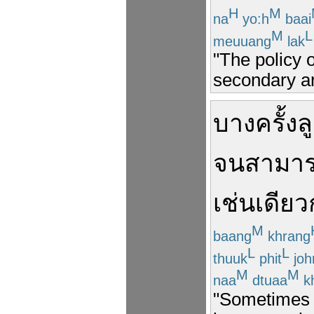
H
M
na
yo:h
baai
M
L
meuuang
lak
"The policy 
secondary ar
บางครั้ง
ล
จน
สามา
เช่นเดียว
M
baang
khrang
L
L
thuuk
phit
joh
M
M
naa
dtuaa
k
"Sometimes h