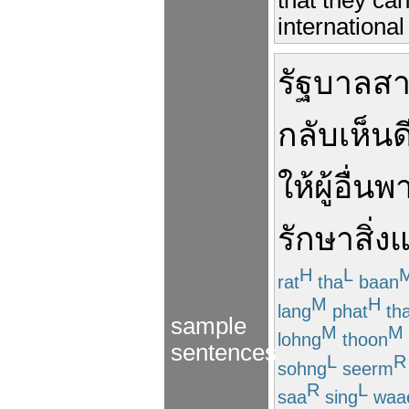
that they ca
internationa
รัฐบาล
สา
กลับ
เห็น
ให้
ผู้อื่น
พา
รักษา
สิ่
H
L
rat
tha
baan
M
H
lang
phat
th
sample
M
M
lohng
thoon
sentences
L
R
sohng
seerm
R
L
saa
sing
waa