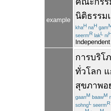
คณะกรร
นิติธรรม
example
H
H
kha
na
gam
R
L
seerm
lak
ni
Independent
การบริโ
ทั่วโลก
แ
สุขภาพ
อย
M
M
gaan
baaw
r
L
R
sohng
seerm
M
M