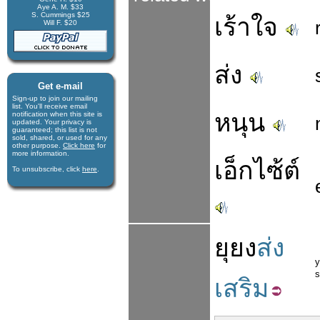
Aye A. M. $33
S. Cummings $25
เร้าใจ
Will F. $20
ส่ง
Get e-mail
Sign-up to join our mail­ing
list. You'll receive e­mail
หนุน
notification when this site is
updated. Your privacy is
guaran­teed; this list is not
sold, shared, or used for any
other purpose.
Click here
for
more infor­mation.
เอ็กไซ้ต์
To unsubscribe, click
here
.
ยุยง
ส่ง
y
เสริม