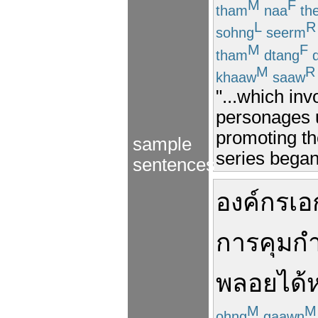
M
F
tham
naa
th
L
R
sohng
seerm
M
F
tham
dtang
d
M
R
khaaw
saaw
"...which inv
personages un
promoting the
sample
series began
sentences
องค์กร
เ
การคุมกำ
พลอย
ได้
M
M
ohng
gaawn