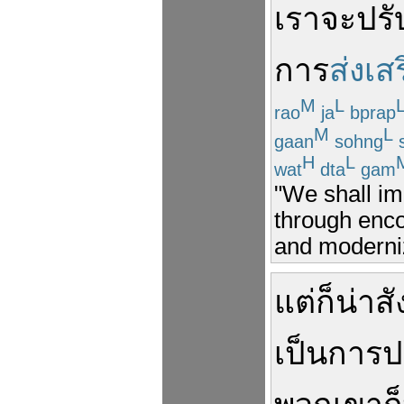
เรา
จะ
ปรั
การ
ส่งเส
M
L
rao
ja
bprap
M
L
gaan
sohng
H
L
wat
dta
gam
"We shall imp
through enco
and moderniz
แต่
ก็
น่า
สั
เป็น
การ
ป