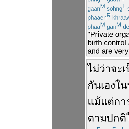
M
L
gaan
sohng
R
phaaen
khraa
M
M
phaa
gan
de
"Private org
birth contro
and are very
ไม่ว่าจะ
เ
กันเอง
ใน
แม้แต่
กา
ตามปกติ