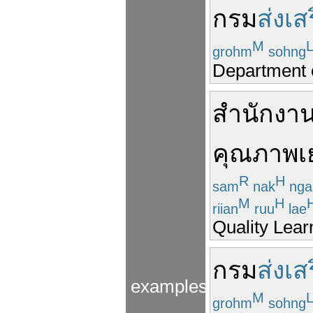
กรม
ส่งเส
M
grohm
sohng
Department o
สำนักงา
คุณภาพ
เ
R
H
sam
nak
nga
M
H
riian
ruu
lae
Quality Lear
กรม
ส่งเส
examples
M
grohm
sohng