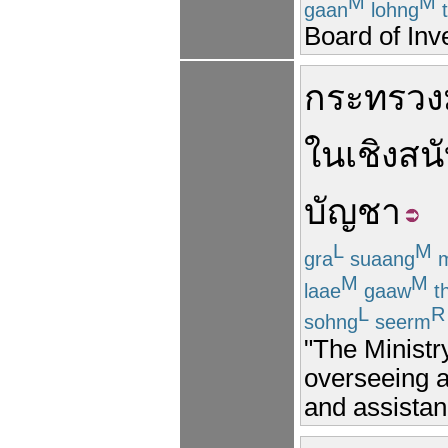
M
M
gaan
lohng
t
Board of Inv
กระทรว
ใน
เชิง
สน
บัญชา
L
M
gra
suaang
M
M
laae
gaaw
t
L
R
sohng
seerm
"The Ministry
overseeing a
and assistan