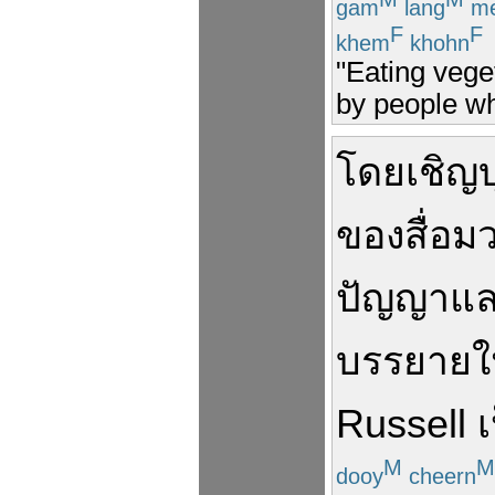
gam
lang
m
F
F
khem
khohn
"Eating vege
by people wh
โดย
เชิญ
ของ
สื่อ
ปัญญา
แ
บรรยาย
ใ
Russell
เ
M
M
dooy
cheern