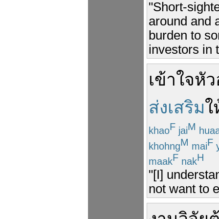
"Short-sight
around and a
burden to so
investors in
เข้าใจ
หั
ส่งเสริม
ให
F
M
khao
jai
hua
M
F
khohng
mai
y
F
H
maak
nak
"[I] underst
not want to 