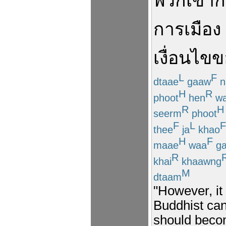
พวกเขา
ก็
การเมือง
เงื่อนไข
ข
L
F
dtaae
gaaw
n
H
R
phoot
hen
w
R
H
seerm
phoot
F
L
F
thee
ja
khao
H
F
maae
waa
ga
R
khai
khaawng
M
dtaam
"However, it 
Buddhist can
should becom