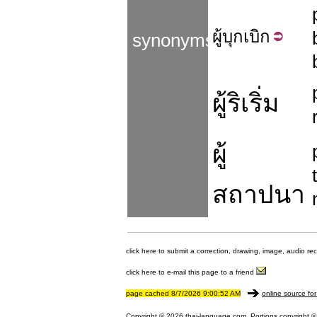
ผู้
บุก
เบิก
synonyms
ผู้ริเริ่ม
ผู้
สถาปนา
click here to submit a correction, drawing, image, audio re
click here to e-mail this page to a friend
page cached 8/7/2026 9:00:52 AM
online source for
Copyright © 2026 thai-language.com. Portions copyright © 