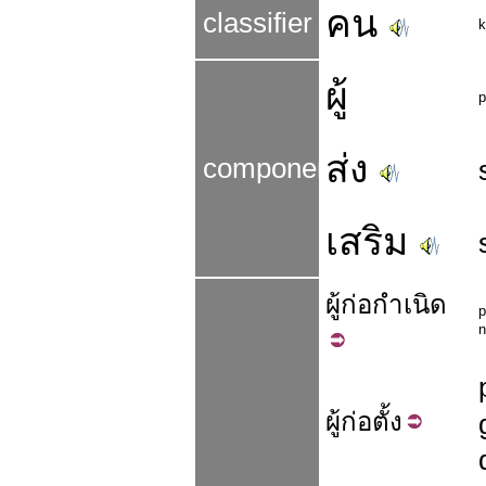
คน
classifier
k
ผู้
p
ส่ง
components
เสริม
ผู้
ก่อ
กำเนิด
p
n
ผู้
ก่อ
ตั้ง