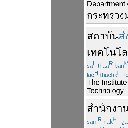
Department o
กระทรวง
สถาบัน
ส่
เทคโนโล
L
R
sa
thaa
ban
H
F
lae
thaehk
no
The Institut
Technology
สำนักงา
R
H
sam
nak
nga