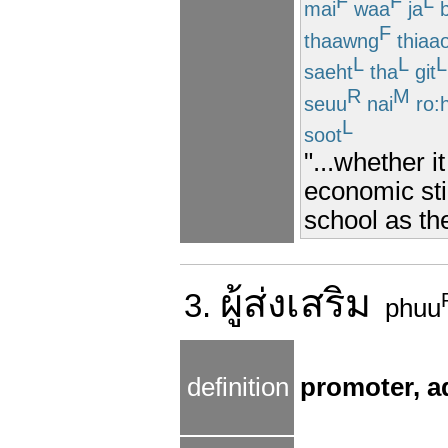
F
F
L
mai
waa
ja
b
F
thaawng
thiaa
L
L
L
saeht
tha
git
R
M
seuu
nai
ro:
L
soot
"...whether 
economic sti
school as th
ผู้
ส่งเสริม
3.
phuu
definition
promoter, a