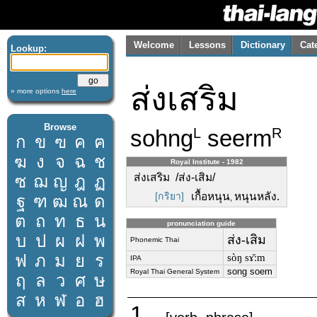
Welcome
Lessons
Dictionary
Cat
Lookup:
ส่งเสริม
» more options
here
Browse
sohng
seerm
L
R
ก
ข
ฃ
ค
ฅ
ฆ
ง
จ
ฉ
ช
Royal Institute - 1982
ส่งเสริม /ส่ง-เสิม/
ซ
ฌ
ญ
ฎ
ฏ
[กริยา]
เกื้อหนุน
หนุนหลัง.
ฐ
ฑ
ฒ
ณ
ด
,
ต
ถ
ท
ธ
น
pronunciation guide
บ
ป
ผ
ฝ
พ
ส่ง-เสิม
Phonemic Thai
ฟ
ภ
ม
ย
ร
sòŋ sɤ̌ːm
IPA
song soem
Royal Thai General System
ฤ
ล
ว
ศ
ษ
ส
ห
ฬ
อ
ฮ
1.