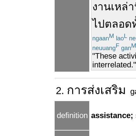
งาน
เหล่าน
ไป
ตลอด
ท
M
L
ngaan
lao
ne
F
neuuang
gan
"These activ
interrelated."
การ
ส่งเสริม
2.
g
definition
assistance;