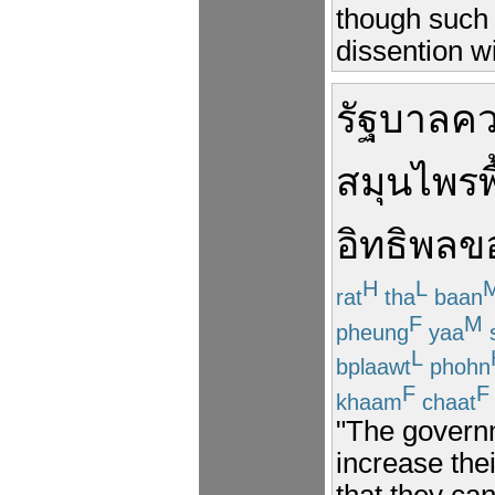
though such 
dissention wi
รัฐบาล
ค
สมุนไพร
พ
อิทธิพล
ข
H
L
rat
tha
baan
F
M
pheung
yaa
L
bplaawt
phohn
F
F
khaam
chaat
"The governm
increase thei