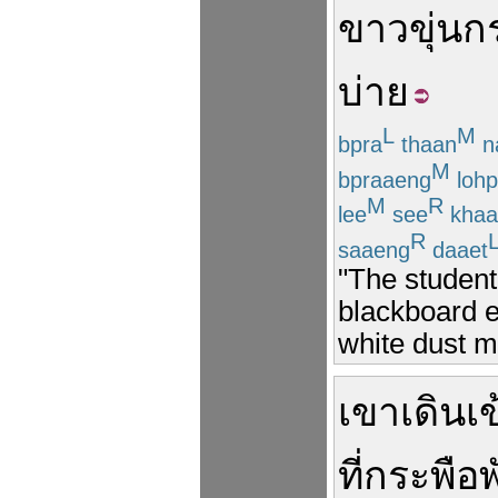
ขาว
ขุ่น
ก
บ่าย
L
M
bpra
thaan
n
M
bpraaeng
lohp
M
R
lee
see
khaa
R
saaeng
daaet
"The student
blackboard e
white dust m
เขา
เดิน
เ
ที่
กระพือ
พ