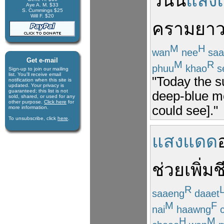
วันนี้
แสง
Aye A. M. $33
S. Cummings $25
Will F. $20
คราม
ยาว
M
H
wan
nee
saa
Get e-mail
M
R
phuu
khao
s
Sign-up to join our mail­ing
list. You'll receive e­mail
"Today the su
notification when this site is
updated. Your privacy is
guaran­teed; this list is not
deep-blue mo
sold, shared, or used for any
other purpose.
Click here
for
could see]."
more infor­mation.
To unsubscribe, click
here
.
แสงแดด
ช่วย
เพิ่ม
ช
R
saaeng
daaet
M
F
nai
haawng
c
H
M