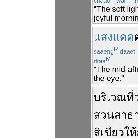
chaao
wan
m
"The soft lig
joyful mornin
แสงแดด
R
saaeng
daaet
M
dtaa
"The mid-aft
the eye."
บริเวณ
ที่
สวนสาธ
สีเขียว
ให้