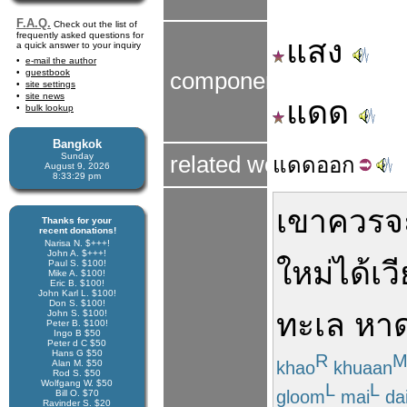
F.A.Q.
Check out the list of
frequently asked questions for
แสง
a quick answer to your inquiry
e-mail the author
guestbook
components
site settings
site news
แดด
bulk lookup
Bangkok
Sunday
related word
แดด
ออก
August 9, 2026
8:33:30 pm
เขา
ควร
จ
Thanks for your
recent donations!
Narisa N. $+++!
John A. $+++!
ใหม่
ได้
เว
Paul S. $100!
Mike A. $100!
Eric B. $100!
John Karl L. $100!
Don S. $100!
ทะเล
หา
John S. $100!
Peter B. $100!
Ingo B $50
Peter d C $50
Hans G $50
R
khao
khuaan
Alan M. $50
Rod S. $50
Wolfgang W. $50
L
L
gloom
mai
da
Bill O. $70
Ravinder S. $20