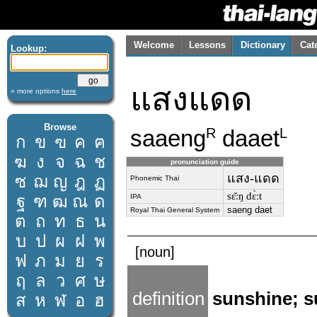
Welcome
Lessons
Dictionary
Cat
Lookup:
แสงแดด
» more options
here
Browse
saaeng
daaet
R
L
ก
ข
ฃ
ค
ฅ
ฆ
ง
จ
ฉ
ช
pronunciation guide
แสง-แดด
ซ
ฌ
ญ
ฎ
ฏ
Phonemic Thai
sɛ̌ːŋ dɛ̀ːt
ฐ
ฑ
ฒ
ณ
ด
IPA
saeng daet
Royal Thai General System
ต
ถ
ท
ธ
น
บ
ป
ผ
ฝ
พ
[noun]
ฟ
ภ
ม
ย
ร
ฤ
ล
ว
ศ
ษ
definition
sunshine; s
ส
ห
ฬ
อ
ฮ