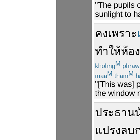
"The pupils 
sunlight to h
คง
เพราะ
ทำให้
ห้อง
M
khohng
phraw
M
M
maa
tham
h
"[This was] 
the window m
ประธาน
น
แปรงลบ