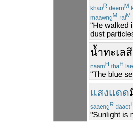
R
M
khao
deern
k
M
M
maawng
rai
"He walked i
dust particle
น้ำทะเล
ส
H
H
naam
tha
la
"The blue sea
แสงแดด
R
saaeng
daaet
"Sunlight is