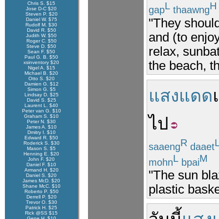
Chris S. $15
L
H
gap
thaawng
Jose D-C $20
Steven P. $20
"They should
Daniel W. $75
Rudolf M. $30
David R. $50
and (to enjoy
Judith W. $50
Roger C. $50
Steve D. $50
relax, sunba
Sean F. $50
Paul G. B. $50
the beach, t
xsinventory $20
Nigel A. $15
Michael B. $20
Otto S. $20
Damien G. $12
แสงแดด
Simon G. $5
Lindsay D. $25
David S. $25
Laurent L. $40
Peter van G. $10
Graham S. $10
ไป
Peter N. $30
James A. $10
Dmitry I. $10
Edward R. $50
R
Roderick S. $30
saaeng
daaet
Mason S. $5
Henning E. $20
L
M
John F. $20
mohn
bpai
Daniel F. $10
Armand H. $20
"The sun bla
Daniel S. $20
James McD. $20
plastic baske
Shane McC. $10
Roberto P. $50
Derrell P. $20
Trevor O. $30
Patrick H. $25
Rick @SS $15
Gene H. $10