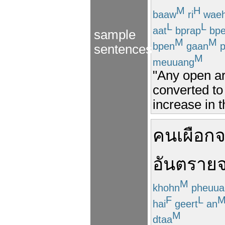
M
H
baaw
ri
wae
L
L
aat
bprap
bp
sample
M
M
bpen
gaan
p
sentences
M
meuuang
"Any open ar
converted to 
increase in 
คน
เผือก
จ
อันตราย
M
khohn
pheuua
F
L
hai
geert
an
M
dtaa