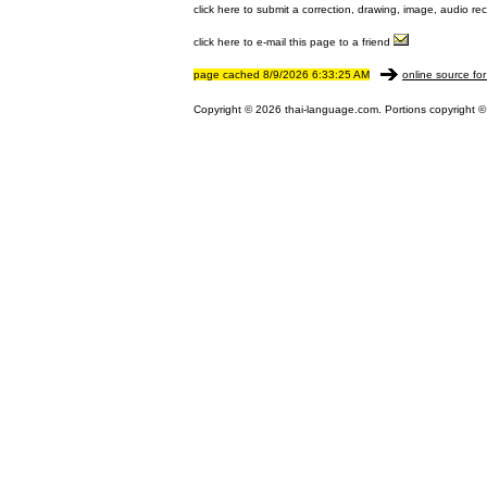
click here to submit a correction, drawing, image, audio re
click here to e-mail this page to a friend
page cached 8/9/2026 6:33:25 AM
online source for
Copyright © 2026 thai-language.com. Portions copyright © 