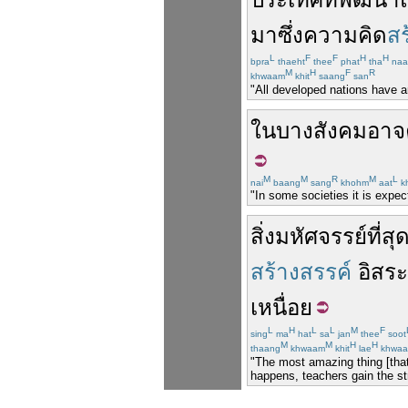
มาซึ่ง
ความคิด
สร
L
F
F
H
H
bpra
thaeht
thee
phat
tha
naa
M
H
F
R
khwaam
khit
saang
san
"All developed nations have ar
ใน
บาง
สังคม
อาจ
M
M
R
M
L
nai
baang
sang
khohm
aat
k
"In some societies it is expec
สิ่ง
มหัศจรรย์
ที่สุ
สร้างสรรค์
อิสระ
เหนื่อย
L
H
L
L
M
F
sing
ma
hat
sa
jan
thee
soot
M
M
H
H
thaang
khwaam
khit
lae
khwa
"The most amazing thing [that
happens, teachers gain the stre