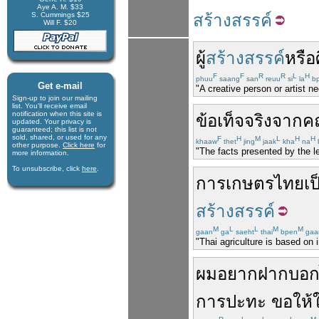
Aye A. M. $33
S. Cummings $25
สร้างสรรค์
Will F. $20
ผู้
สร้างสรรค์
หรือ
F
F
R
R
L
H
phuu
saang
san
reuu
si
la
bp
Get e-mail
"A creative person or artist n
Sign-up to join our mail­ing
list. You'll receive e­mail
notification when this site is
ข้อ
เท็จ
จริง
จาก
ค
updated. Your privacy is
guaran­teed; this list is not
sold, shared, or used for any
F
H
M
L
H
H
khaaw
thet
jing
jaak
kha
na
other purpose.
Click here
for
"The facts presented by the 
more infor­mation.
To unsubscribe, click
here
.
การ
เกษตร
ไทย
เป
สร้างสรรค์
M
L
L
M
M
gaan
ga
saeht
thai
bpen
gaa
"Thai agriculture is based on 
ผม
อยาก
ฝาก
บอ
การปะทะ
ขอให้