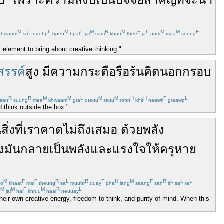
M
L
L
M
L
M
R
M
F
L
M
M
F
khwaam
sa
ngohp
bpen
bpat
jai
sam
khan
thee
ja
nam
maa
seung
 element to bring about creative thinking."
สรรค์
สูง
มี
ความกระตือรือร้น
คิดนอกกรอบ
R
R
M
M
L
M
M
H
H
F
L
san
suung
mee
khwaam
gra
dteuu
reuu
rohn
khit
naawk
graawp
d think outside the box."
น
สิ่งที่
เรา
คาดไม่ถึง
เสมอ
ด้วย
พลัง
ง
มัน
กลายเป็น
พลัง
และ
แรงใจ
ให้
ครู
หาย
M
F
F
R
L
R
F
H
M
F
R
L
L
L
ao
khaat
mai
theung
sa
muuhr
duay
pha
lang
saang
san
it
sa
ra
M
M
F
M
R
L
g
jai
hai
khruu
haai
neuuay
ir own creative energy, freedom to think, and purity of mind. When this