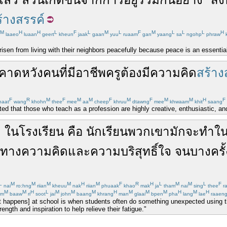
้างสรรค์
M
H
H
L
F
L
M
L
F
M
L
L
L
H
laaeo
luaan
geert
kheun
jaak
gaan
yuu
ruaam
gan
yaang
sa
ngohp
phraw
isen from living with their neighbors peacefully because peace is an essential
คาดหวัง
คน
ที่มี
อาชีพ
ครู
ต้อง
มี
ความคิด
สร้าง
F
R
M
F
M
M
F
M
F
M
M
H
F
haat
wang
khohn
thee
mee
aa
cheep
khruu
dtawng
mee
khwaam
khit
saang
ted that those who teach as a profession are highly creative, enthusiastic, an
ด
ใน
โรงเรียน
คือ
นักเรียน
พวกเขา
มักจะ
ทำ
ใ
ทาง
ความคิด
และ
ความ
บริสุทธิ์ใจ
จน
บางครั้
L
M
M
M
M
H
M
F
R
H
L
M
M
L
F
nai
ro:hng
riian
kheuu
nak
riian
phuaak
khao
mak
ja
tham
nai
sing
thee
r
M
M
H
L
M
M
M
H
M
M
M
H
M
H
am
baaw
ri
soot
jai
john
baang
khrang
man
glaai
bpen
pha
lang
lae
raaen
 happens] at school is when students often do something unexpected using the
ngth and inspiration to help relieve their fatigue."