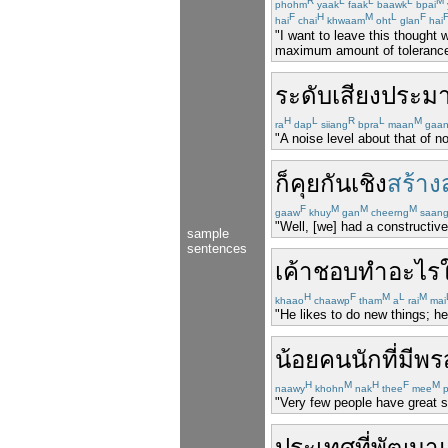
R
L
L
L
M
phohm
yaak
faak
baawk
bpai
F
H
M
L
F
hai
chai
khwaam
oht
glan
hai
"I want to leave this thought 
maximum amount of tolerance
ระดับเสียง
ประม
H
L
R
L
M
ra
dap
siiang
bpra
maan
gaa
"A noise level about that of no
ก็
คุยกัน
เชิง
สร้าง
F
M
M
M
gaaw
khuy
gan
cheerng
saan
"Well, [we] had a constructiv
sample
sentences
เค้า
ชอบ
ทำอะไร
H
F
M
L
M
khaao
chaawp
tham
a
rai
mai
"He likes to do new things; he
น้อย
คน
นัก
ที่มี
พร
H
M
H
F
M
naawy
khohn
nak
thee
mee
p
"Very few people have great sci
ประเทศ
ที่
พัฒนา