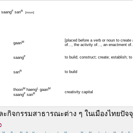
F
R
saang
san
[noun]
[placed before a verb or noun to create 
M
gaan
of..., the activity of..., an enactment of.
F
to build; construct; create; establish; t
saang
R
to build
san
M
L
M
thoon
haeng
gaan
creativity capital
F
R
saang
san
ละ
กิจกรรม
สาธารณะ
ต่าง ๆ
ใน
เมือง
ไทย
ปัจจ
M
R
M
H
H
L
L
M
M
M
L
L
M
F
F