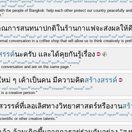
M
M
M
F
F
F
M
L
F
L
F
F
yang
khohn
groong
thaehp
hai
chuay
gan
bpohk
bpaawng
bpra
thaeht
duay
s
F
F
F
F
L
dai
maak
thee
soot
with the people of Bangkok: help each other protect our country peacefully and
."
าณ
การสนทนา
ปกติ
ใน
ร้านกาแฟ
จะ
ส่งผล
ให้
ค
M
R
H
M
L
L
L
M
H
M
M
L
L
R
F
H
n
sohn
tha
naa
bpa
ga
dti
nai
raan
gaa
faae
ja
sohng
phohn
hai
khit
saa
rmal conversation in a coffee shop that will allow us to think creatively is pref
สรรค์
นะ
ครับ
และ
ได้
คุยกันรู้เรื่อง
F
R
H
H
H
F
M
M
H
F
g
san
na
khrap
lae
dai
khuy
gan
ruu
reuuang
e conversation and are on the same page."
ใหม่ ๆ
เค้า
เป็น
คน
มี
ความคิด
สร้างสรรค์
L
L
H
M
M
M
M
H
F
R
mai
khaao
bpen
khohn
mee
khwaam
khit
saang
san
 is a creative person."
สวรรค์
ที่
เลอเลิศ
ทาง
วิทยา
ศาสตร์
หรือ
งาน
สร
M
L
R
F
M
F
M
H
H
M
L
R
M
F
haawn
sa
wan
thee
luuhr
leert
thaang
wit
tha
yaa
saat
reuu
ngaan
saang
s
entific or other creative talents."
แล้ว
ล้วน
เกิดขึ้น
จาก
การ
อยู่
ร่วมกัน
อย่าง
"
สง