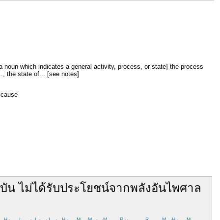
a noun which indicates a general activity, process, or state] the process
.., the state of... [see notes]
o cause
ุบัน
ไม่ได้
รับ
ประโยชน์
จาก
พลัง
อัน
ไพศาล
H
L
L
L
H
M
M
M
R
R
M
H
M