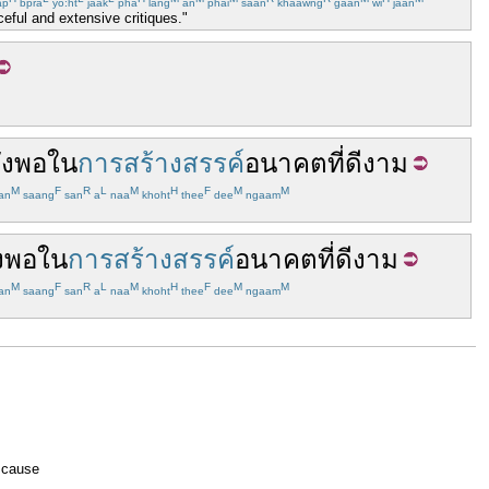
ap
bpra
yo:ht
jaak
pha
lang
an
phai
saan
khaawng
gaan
wi
jaan
ceful and extensive critiques."
ัง
พอ
ใน
การสร้างสรรค์
อนาคต
ที่
ดีงาม
M
F
R
L
M
H
F
M
M
an
saang
san
a
naa
khoht
thee
dee
ngaam
ง
พอ
ใน
การสร้างสรรค์
อนาคต
ที่
ดีงาม
M
F
R
L
M
H
F
M
M
an
saang
san
a
naa
khoht
thee
dee
ngaam
o cause