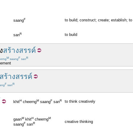
F
to build; construct; create; establish; t
saang
R
to build
san
ิง
สร้างสรรค์
M
F
R
erng
saang
san
agement
สร้างสรรค์
F
R
ang
san
์
H
M
F
R
to think creatively
khit
cheerng
saang
san
M
H
M
gaan
khit
cheerng
creative thinking
F
R
saang
san