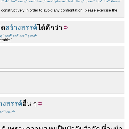
R
L
H
F
R
H
H
F
L
F
M
L
H
R
an
dti
lae
saang
san
thang
nee
pheuua
leek
liiang
gaan
bpa
tha
khaaw
 constructively in order to avoid any confrontation; please exercise the
ิด
สร้างสรรค์
ได้
ดีกว่า
F
R
F
M
L
ng
san
dai
dee
gwaa
erable."
้างสรรค์
อื่น
ๆ
R
L
an
euun
บ
"
เพราะ
ความสงบ
เป็น
ปัจจัยสำคัญ
ที่จะ
นำ