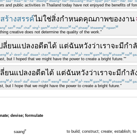
am
saa
thaa
ra
na
dtaang
dtaang
nai
meuuang
thai
bpat
joo
ban
mai
dai
r
s and public activities in Thailand today have not enjoyed the benefits of for
สร้างสรรค์
ไม่ใช่
สิ่ง
กำหนด
คุณภาพ
ของ
งาน
F
R
F
F
L
M
L
M
H
F
R
M
ang
san
mai
chai
sing
gam
noht
khoon
na
phaap
khaawng
ngaan
hing creative does not determine the quality of the work."
ปลี่ยนแปลง
อดีต
ได้
แต่
ฉัน
หวังว่า
เรา
จะ
มี
กำล
M
L
L
F
L
R
R
F
M
L
M
M
M
M
M
aeng
a
deet
dai
dtaae
chan
wang
waa
rao
ja
mee
gam
lang
phaaw
nai
ga
ast, but I hoped that we might have the power to create a bright future.”"
ลี่ยนแปลง
อดีต
ได้
แต่
ฉัน
หวังว่า
เรา
จะ
มี
กำลั
M
L
L
F
L
R
R
F
M
L
M
M
M
M
M
aeng
a
deet
dai
dtaae
chan
wang
waa
rao
ja
mee
gam
lang
phaaw
nai
ga
st, but I hope that we might have the power to create a bright future."
inate; devise; formulate
F
to build; construct; create; establish; t
saang