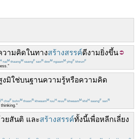
ความคิด
ใน
ทาง
สร้างสรรค์
ดีงาม
ยิ่ง
ขึ้น
H
M
M
F
R
M
M
F
F
nai
thaang
saang
san
dee
ngaam
ying
kheun
ess."
สูง
มิ
ใช่
บน
ฐาน
ความรู้
หรือ
ความ
คิด
H
F
M
R
M
H
R
M
H
F
R
i
chai
bohn
thaan
khwaam
ruu
reuu
khwaam
khit
saang
san
 thinking."
้วย
สันติ
และ
สร้างสรรค์
ทั้งนี้
เพื่อ
หลีกเลี่ยง