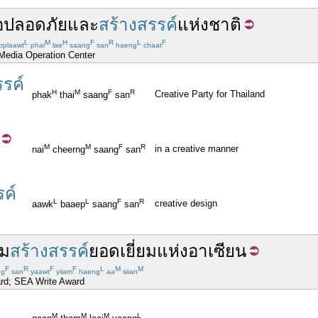
อ
ปลอดภัย
และ
สร้างสรรค์
แห่งชาติ
L
M
H
F
R
L
F
bplaawt
phai
lae
saang
san
haeng
chaat
 Media Operation Center
รรค์
H
M
F
R
Creative Party for Thailand
phak
thai
saang
san
M
M
F
R
in a creative manner
nai
cheerng
saang
san
รค์
L
L
F
R
creative design
aawk
baaep
saang
san
ม
สร้างสรรค์
ยอดเยี่ยม
แห่ง
อาเซียน
F
R
F
F
L
M
M
ng
san
yaawt
yiiam
haeng
aa
siian
ard; SEA Write Award
M
M
M
L