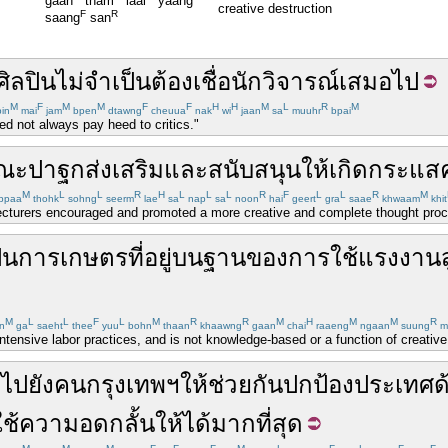
gaan
tham
laai
yaang
creative destruction
F
R
saang
san
ศิลปิน
ไม่จำเป็นต้อง
เชื่อ
นักวิจารณ์
เสมอไป
M
F
M
M
F
F
H
H
M
L
R
M
in
mai
jam
bpen
dtawng
cheuua
nak
wi
jaan
sa
muuhr
bpai
eed not always pay heed to critics."
ณะ
ปาฐก
ส่ง
เสริม
และ
สนับสนุน
ให้เกิด
กระแส
M
L
L
R
H
L
L
L
R
F
L
L
R
M
bpaa
thohk
sohng
seerm
lae
sa
nap
sa
noon
hai
geert
gra
saae
khwaam
khit
lecturers encouraged and promoted a more creative and complete thought proc
็น
การ
เกษตร
ที่
อยู่บน
ฐาน
ของ
การ
ใช้
แรงงาน
M
L
L
F
L
M
R
R
M
H
M
M
R
n
ga
saeht
thee
yuu
bohn
thaan
khaawng
gaan
chai
raaeng
ngaan
suung
m
intensive labor practices, and is not knowledge-based or a function of creative
ก
ไปยัง
คน
กรุงเทพฯ
ให้
ช่วยกัน
ปกป้อง
ประเทศ
ด
ใช้
ความอดกลั้น
ให้ได้
มากที่สุด