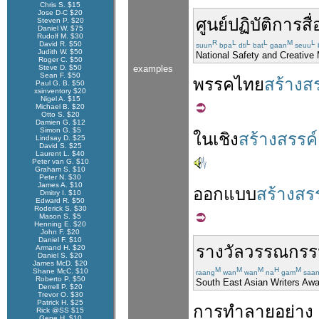
Chris S. $15
Jose D-C $20
ศูนย์
ปฏิบัติการ
สื่
Steven P. $20
Daniel W. $75
Rudolf M. $30
R
L
L
L
M
L
David R. $50
suun
bpa
dti
bat
gaan
seuu
Judith W. $50
National Safety and Creative
Roger C. $50
Steve D. $50
examples
Sean F. $50
พรรค
ไทย
สร้างส
Paul G. B. $50
xsinventory $20
Nigel A. $15
Michael B. $20
Otto S. $20
Damien G. $12
Simon G. $5
ใน
เชิง
สร้างสรรค์
Lindsay D. $25
David S. $25
Laurent L. $40
Peter van G. $10
Graham S. $10
Peter N. $30
James A. $10
ออกแบบ
สร้างสร
Dmitry I. $10
Edward R. $50
Roderick S. $30
Mason S. $5
Henning E. $20
John F. $20
Daniel F. $10
รางวัล
วรรณกรร
Armand H. $20
Daniel S. $20
James McD. $20
M
M
M
H
M
Shane McC. $10
raang
wan
wan
na
gam
saa
Roberto P. $50
South East Asian Writers Aw
Derrell P. $20
Trevor O. $30
Patrick H. $25
การ
ทำลาย
อย่าง
Rick @SS $15
Gene H. $10