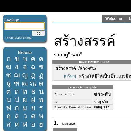
Welcome
L
Lookup:
สร้างสรรค์
» more options
here
Browse
F
R
saang
san
ก
ข
ฃ
ค
ฅ
Royal Institute - 1982
ฆ
ง
จ
ฉ
ช
สร้างสรรค์ /ส้าง-สัน/
ซ
ฌ
ญ
ฎ
ฏ
[กริยา]
สร้างให้มีให้เป็นขึ้น
เนรมิต
,
ฐ
ฑ
ฒ
ณ
ด
pronunciation guide
ต
ถ
ท
ธ
น
ซ่าง-สัน
Phonemic Thai
บ
ป
ผ
ฝ
พ
sâːŋ sǎn
IPA
ฟ
ภ
ม
ย
ร
sang san
Royal Thai General System
ฤ
ล
ว
ศ
ษ
1.
ส
ห
ฬ
อ
ฮ
[adjective]