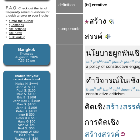
definition
[is] creative
F.A.Q.
Check out the list of
frequently asked questions for
a quick answer to your inquiry
สร้าง
e-mail the author
guestbook
components
site settings
site news
สรรค์
bulk lookup
Bangkok
นโยบาย
ผูกพัน
เช
Thursday
August 6, 2026
7:36:15 pm
H
M
M
L
M
na
yo:h
baai
phuuk
phan
che
a policy of constructive eng
Thanks for your
คำวิจารณ์
ใน
เชิง
recent donations!
Narisa N. $+++!
John A. $+++!
M
H
M
M
M
kham
wi
jaan
nai
cheerng
sa
Paul S. $100!
constructive criticism
Mike A. $100!
Eric B. $100!
John Karl L. $100!
Don S. $100!
คิด
เชิง
สร้างสรรค
John S. $100!
Peter B. $100!
Ingo B $50
Peter d C $50
การ
คิด
เชิง
Hans G $50
Alan M. $50
Rod S. $50
Wolfgang W. $50
สร้างสรรค์
Bill O. $70
Ravinder S. $20