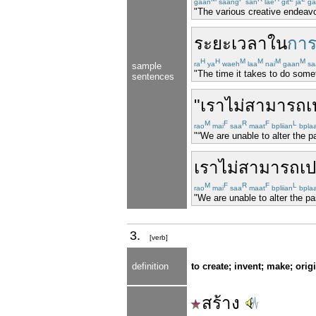
gaan
saang
san
lae
git
ja
g
"The various creative endeavor
ระยะเวลา
ใน
การ
H
H
M
M
M
M
ra
ya
waeh
laa
nai
gaan
sa
sample
"The time it takes to do somet
sentences
"
เรา
ไม่สามารถ
เ
M
F
R
F
L
rao
mai
saa
maat
bpliian
bpla
"“We are unable to alter the p
เรา
ไม่สามารถ
เป
M
F
R
F
L
rao
mai
saa
maat
bpliian
bpla
"We are unable to alter the pa
3.
[verb]
definition
to create; invent; make; orig
สร้าง