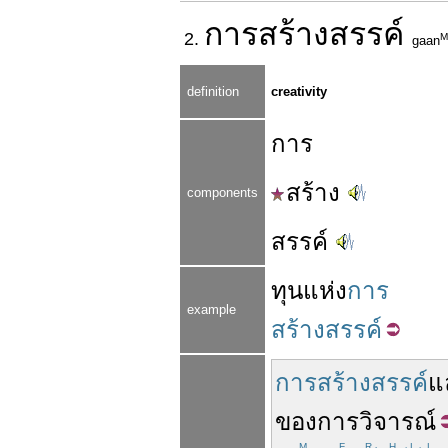
การ
สร้างสรรค์
2.
M
gaan
definition
creativity
การ
สร้าง
components
สรรค์
ทุน
แห่ง
การ
example
สร้างสรรค์
การสร้างสรรค์
แ
ของ
การ
วิจารณ์
M
F
R
H
L
L