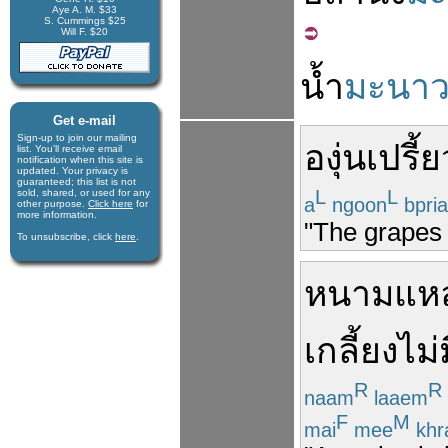
Aye A. M. $33
S. Cummings $25
Will F. $20
น้ำ
มะนา
Get e-mail
Sign-up to join our mail­ing
องุ่น
เปรี้ย
list. You'll receive e­mail
notification when this site is
updated. Your privacy is
guaran­teed; this list is not
L
L
sold, shared, or used for any
a
ngoon
bpri
other purpose.
Click here
for
more infor­mation.
"The grapes 
To unsubscribe, click
here
.
หนาม
แห
เกลี้ยง
ไม่
R
R
naam
laaem
F
M
mai
mee
khr