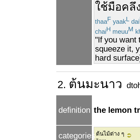
ใช้มือ
คลึ
F
L
thaa
yaak
dai
H
M
chai
meuu
k
"If you want 
squeeze it, y
hard surface] 
ต้น
มะนาว
2.
dto
definition
the lemon t
ต้นไม้ต่าง ๆ
categories