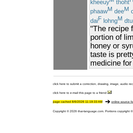
kheeuy
thoht
M
M
phaaw
dee
c
F
M
dai
lohng
dtu
"The recipe f
portion of li
honey or syr
taste is pret
medicine for
click here to submit a correction, drawing, image, audio re
click here to e-mail this page to a friend
page cached 8/6/2026 11:19:33 AM
online source fo
Copyright © 2026 thai-language.com. Portions copyright © 