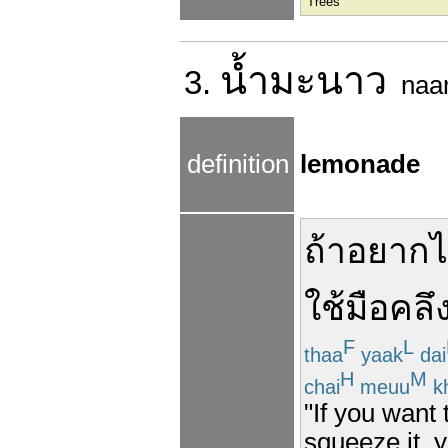
Trees
น้ำ
มะนาว
3.
naa
definition
lemonade
ถ้า
อยาก
ไ
ใช้มือ
คลึ
F
L
thaa
yaak
dai
H
M
chai
meuu
k
"If you want 
squeeze it, y