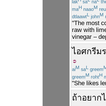
lak
sa
na
th
H
M
ma
naao
reu
L
M
dtlaawt
john
"The most co
raw with lime
vinegar – de
ไอศกรีม
M
L
ai
sa
greem
M
H
greem
roht
"She likes l
ถ้า
อยาก
ไ