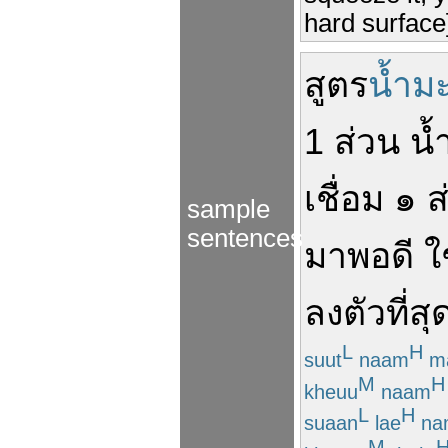
hard surface] 
สูตร
น้ำม
1
ส่วน
น้
เชื่อม
๑
ส
sample
sentences
มา
พอดี
ใ
ลงตัว
ที่สุ
L
H
suut
naam
m
M
H
kheuu
naam
L
H
suaan
lae
na
M