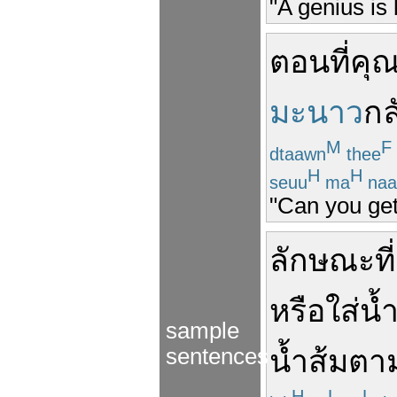
"A genius is
ตอน
ที่
คุ
มะนาว
กล
M
F
dtaawn
thee
H
H
seuu
ma
naa
"Can you get
ลักษณะ
ที่
หรือ
ใส่
น้
sample
sentences
น้ำส้ม
ตา
H
L
L