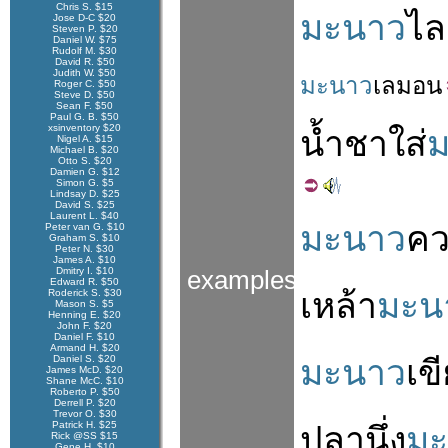
Chris S. $15
มะนาว
ไล
Jose D-C $20
Steven P. $20
Daniel W. $75
Rudolf M. $30
David R. $50
Judith W. $50
มะนาว
เลมอน
Roger C. $50
Steve D. $50
Sean F. $50
Paul G. B. $50
xsinventory $20
น้ำชา
ใส่
Nigel A. $15
Michael B. $20
Otto S. $20
Damien G. $12
Simon G. $5
Lindsay D. $25
David S. $25
Laurent L. $40
มะนาว
ค
Peter van G. $10
Graham S. $10
Peter N. $30
James A. $10
Dmitry I. $10
examples
Edward R. $50
เหล้า
มะน
Roderick S. $30
Mason S. $5
Henning E. $20
John F. $20
Daniel F. $10
Armand H. $20
Daniel S. $20
มะนาว
เข
James McD. $20
Shane McC. $10
Roberto P. $50
Derrell P. $20
Trevor O. $30
Patrick H. $25
ปลา
นึ่ง
ม
Rick @SS $15
Gene H. $10