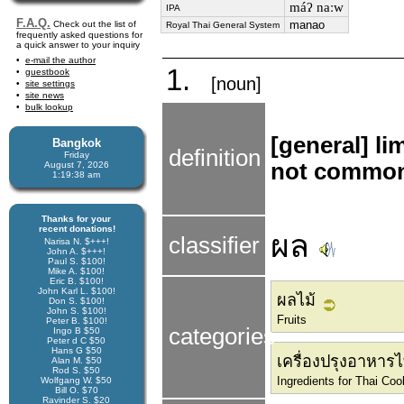
máʔ naːw
IPA
F.A.Q.
manao
Check out the list of
Royal Thai General System
frequently asked questions for
a quick answer to your inquiry
e-mail the author
1.
guestbook
[noun]
site settings
site news
bulk lookup
[general] li
Bangkok
definition
Friday
not commonl
August 7, 2026
1:19:38 am
Thanks for your
recent donations!
ผล
classifier
Narisa N. $+++!
John A. $+++!
Paul S. $100!
Mike A. $100!
Eric B. $100!
John Karl L. $100!
ผลไม้
Don S. $100!
John S. $100!
Fruits
Peter B. $100!
categories
Ingo B $50
Peter d C $50
Hans G $50
เครื่องปรุงอาหาร
Alan M. $50
Rod S. $50
Ingredients for Thai Coo
Wolfgang W. $50
Bill O. $70
Ravinder S. $20