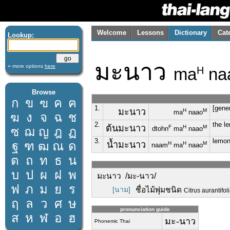
Welcome
Lessons
Dictionary
Cat
Lookup:
มะนาว
» more options
here
ma
na
H
Browse
ก
ข
ฃ
ค
ฅ
1.
[gene
มะนาว
H
M
ma
naao
ฆ
ง
จ
ฉ
ช
2.
the l
ต้นมะนาว
F
H
M
ซ
ฌ
ญ
ฎ
ฏ
dtohn
ma
naao
3.
lemo
ฐ
ฑ
ฒ
ณ
ด
น้ำมะนาว
H
H
M
naam
ma
naao
ต
ถ
ท
ธ
น
บ
ป
ผ
ฝ
พ
มะนาว /มะ-นาว/
ฟ
ภ
ม
ย
ร
[นาม]
ชื่อไม้พุ่มชนิด
Citrus aurantifo
ฤ
ล
ว
ศ
ษ
pronunciation guide
ส
ห
ฬ
อ
ฮ
มะ-นาว
Phonemic Thai