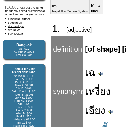
bîːaw
IPA
F.A.Q.
Check out the list of
biao
frequently asked questions for
Royal Thai General System
a quick answer to your inquiry
e-mail the author
guestbook
1.
site settings
[adjective]
site news
bulk lookup
Bangkok
definition
[of shape] [
Sunday
August 9, 2026
12:14:41 am
เฉ
Thanks for your
recent donations!
Narisa N. $+++!
John A. $+++!
Paul S. $100!
Mike A. $100!
เหงี่ยง
Eric B. $100!
synonyms
John Karl L. $100!
Don S. $100!
John S. $100!
Peter B. $100!
Ingo B $50
เอียง
Peter d C $50
Hans G $50
Alan M. $50
Rod S. $50
Wolfgang W. $50
Bill O. $70
Ravinder S. $20