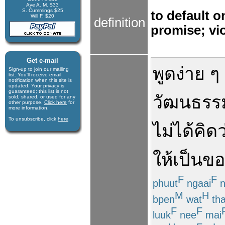
Aye A. M. $33
S. Cummings $25
to default o
Will F. $20
definition
promise; vi
Get e-mail
พูด
ง่าย ๆ
Sign-up to join our mail­ing
list. You'll receive e­mail
notification when this site is
updated. Your privacy is
guaran­teed; this list is not
วัฒนธรร
sold, shared, or used for any
other purpose.
Click here
for
more infor­mation.
To unsubscribe, click
here
.
ไม่ได้
คิดว
ให้เป็น
ขอ
F
F
phuut
ngaai
n
M
H
bpen
wat
th
F
F
luuk
nee
mai