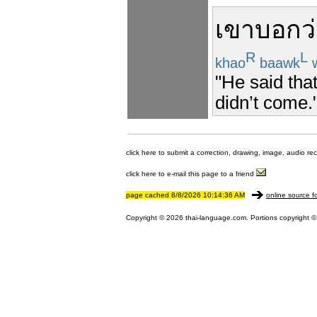
เขา
บอกว
R
L
khao
baawk
"He said tha
didn’t come.
click here to submit a correction, drawing, image, audio re
click here to e-mail this page to a friend
page cached 8/8/2026 10:14:36 AM
online source f
Copyright © 2026 thai-language.com. Portions copyright © 