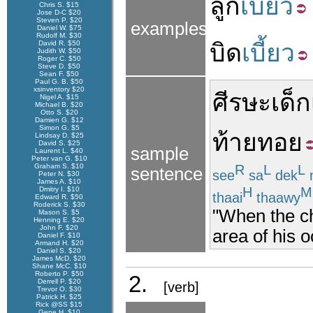
ลูก
เบี้ยว
Chris S. $15
Jose D-C $20
Steven P. $20
examples
Daniel W. $75
Rudolf M. $30
David R. $50
บิด
เบี้ยว
Judith W. $50
Roger C. $50
Steve D. $50
Sean F. $50
Paul G. B. $50
xsinventory $20
ศีรษะ
เด็ก
Nigel A. $15
Michael B. $20
Otto S. $20
Damien G. $12
Simon G. $5
ท้ายทอย
Lindsay D. $25
David S. $25
sample
Laurent L. $40
Peter van G. $10
Graham S. $10
R
L
L
sentence
see
sa
dek
Peter N. $30
James A. $10
H
M
Dmitry I. $10
thaai
thaawy
Edward R. $50
Roderick S. $30
"When the ch
Mason S. $5
Henning E. $20
John F. $20
area of his o
Daniel F. $10
Armand H. $20
Daniel S. $20
James McD. $20
Shane McC. $10
Roberto P. $50
2.
Derrell P. $20
[verb]
Trevor O. $30
Patrick H. $25
Rick @SS $15
Gene H. $10