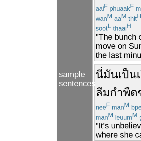
F
F
aai
phuaak
m
M
M
wan
aa
thit
L
H
soot
thaai
"The bunch o
move on Sun
the last minu
นี่
มัน
เป็นเ
sample
sentences
ลืม
กำพืด
F
M
nee
man
bp
M
M
man
leuum
"It’s unbelie
where she c