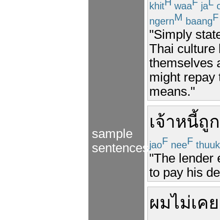
H
F
L
khit
waa
ja
c
M
F
ngern
baang
"Simply state
Thai culture
themselves a
might repay 
means."
เจ้าหนี้
ถูก
sample
F
F
jao
nee
thuuk
sentences
"The lender 
to pay his de
ผม
ไม่เคย