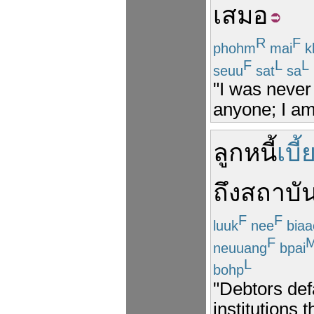
เสมอ
R
F
phohm
mai
k
F
L
L
seuu
sat
sa
"I was never
anyone; I am
ลูกหนี้
เบี้
ถึง
สถาบัน
F
F
luuk
nee
biaa
F
neuuang
bpai
L
bohp
"Debtors defa
institutions 