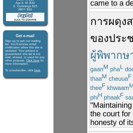
came to a de
Aye A. M. $33
S. Cummings $25
Will F. $20
การผดุง
ส
ของ
ประ
Get e-mail
Sign-up to join our mail­ing
list. You'll receive e­mail
notification when this site is
updated. Your privacy is
ผู้พิพากษ
guaran­teed; this list is not
sold, shared, or used for any
other purpose.
Click here
for
more infor­mation.
M
L
gaan
pha
do
To unsubscribe, click
here
.
M
F
thaa
cheuua
F
thee
khwaam
H
F
phi
phaak
sa
"Maintaining 
the court for
honesty of it