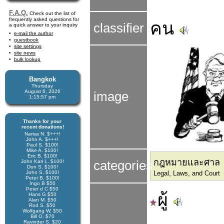
F.A.Q.
Check out the list of
frequently asked questions for
คน
classifier
a quick answer to your inquiry
e-mail the author
guestbook
site settings
site news
bulk lookup
Bangkok
Thursday
August 6, 2026
image
1:15:57 pm
Thanks for your
recent donations!
Narisa N. $+++!
John A. $+++!
Paul S. $100!
Mike A. $100!
Eric B. $100!
กฎหมายและศาล
John Karl L. $100!
categories
Don S. $100!
John S. $100!
Legal, Laws, and Court
Peter B. $100!
Ingo B $50
Peter d C $50
ผู้
Hans G $50
Alan M. $50
Rod S. $50
Wolfgang W. $50
Bill O. $70
Ravinder S. $20