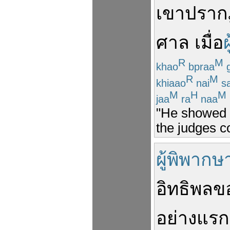
เขา
ปราก
ศาล
เมื่อ
R
M
khao
bpraa
g
R
M
khiaao
nai
s
M
H
M
jaa
ra
naa
"He showed u
the judges c
ผู้พิพากษ
อิทธิพล
ข
อย่าง
แรก