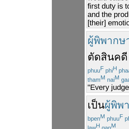
first duty is
and the prod
[their] emoti
ผู้พิพากษ
ตัดสิน
คดี
F
H
phuu
phi
pha
M
M
tham
nai
ga
"Every judge 
เป็น
ผู้พิ
M
F
bpen
phuu
p
H
M
law
gan