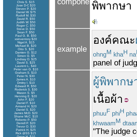
components
พิพากษา
Chris S. $15
Jose D-C $20
Steven P. $20
Daniel W. $75
Rudolf M. $30
David R. $50
Judith W. $50
Roger C. $50
Steve D. $50
Sean F. $50
Paul G. B. $50
องค์คณะ
xsinventory $20
Nigel A. $15
Michael B. $20
example
Otto S. $20
M
H
Damien G. $12
ohng
kha
na
Simon G. $5
Lindsay D. $25
panel of jud
David S. $25
Laurent L. $40
Peter van G. $10
Graham S. $10
Peter N. $30
ผู้พิพากษ
James A. $10
Dmitry I. $10
Edward R. $50
Roderick S. $30
Mason S. $5
เนื้อผ้า
Henning E. $20
John F. $20
Daniel F. $10
Armand H. $20
F
H
Daniel S. $20
phuu
phi
pha
James McD. $20
Shane McC. $10
M
Roberto P. $50
khwaam
dtaa
Derrell P. $20
Trevor O. $30
"The judge c
Patrick H. $25
Rick @SS $15
Gene H. $10