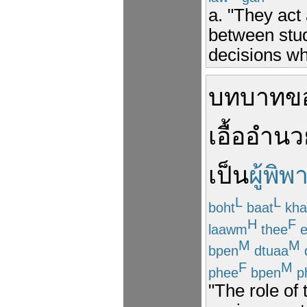
a. "They act 
between stud
decisions wh
บทบาท
ข
เอื้ออำนว
เป็น
ผู้พิ
L
L
boht
baat
kha
H
F
laawm
thee
e
M
M
bpen
dtuaa
F
M
phee
bpen
p
"The role of