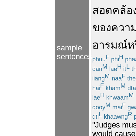
สอดคล้อ
ของ
ควา
อารมณ์
ห
sample
sentences
F
H
phuu
phi
pha
M
H
L
dan
lae
it
th
M
F
iiang
naa
the
F
M
hai
kham
dta
H
M
lae
khwaam
M
F
dooy
mai
gw
L
R
dti
khaawng
p
"Judges must
would cause 