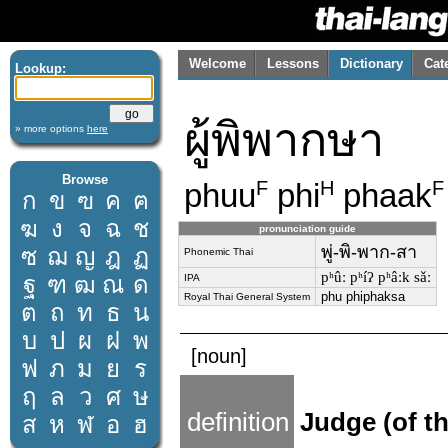
Welcome
Lessons
Dictionary
Cat
Lookup:
ผู้พิพากษา
» more options
here
Browse
phuu
phi
phaak
F
H
F
ก
ข
ฃ
ค
ฅ
ฆ
ง
จ
ฉ
ช
pronunciation guide
พู่-พิ-พาก-สา
ซ
ฌ
ญ
ฎ
ฏ
Phonemic Thai
pʰûː pʰíʔ pʰâːk sǎː
ฐ
ฑ
ฒ
ณ
ด
IPA
phu phiphaksa
Royal Thai General System
ต
ถ
ท
ธ
น
บ
ป
ผ
ฝ
พ
[noun]
ฟ
ภ
ม
ย
ร
ฤ
ล
ว
ศ
ษ
definition
Judge (of th
ส
ห
ฬ
อ
ฮ