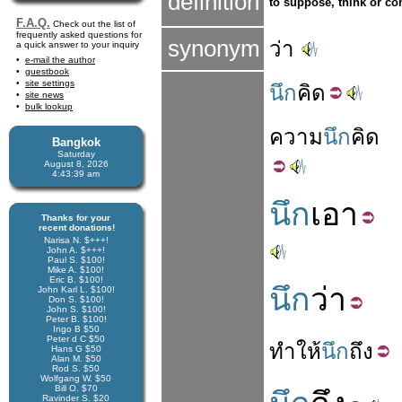
definition
to suppose, think or con
F.A.Q.
Check out the list of
frequently asked questions for
synonym
ว่า
a quick answer to your inquiry
e-mail the author
guestbook
site settings
นึก
คิด
site news
bulk lookup
ความ
นึก
คิด
Bangkok
Saturday
August 8, 2026
4:43:40 am
นึก
เอา
Thanks for your
recent donations!
Narisa N. $+++!
John A. $+++!
Paul S. $100!
Mike A. $100!
Eric B. $100!
นึก
ว่า
John Karl L. $100!
Don S. $100!
John S. $100!
Peter B. $100!
Ingo B $50
Peter d C $50
ทำให้
นึก
ถึง
Hans G $50
Alan M. $50
Rod S. $50
Wolfgang W. $50
Bill O. $70
Ravinder S. $20