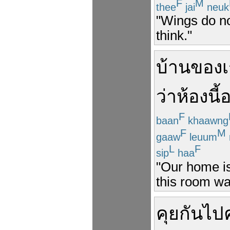
F
M
thee
jai
neuk
"Wings do no
think."
บ้าน
ของเ
ว่า
ห้อง
นี้
อ
F
baan
khaawng
F
M
gaaw
leuum
L
F
sip
haa
"Our home is
this room was
คุยกันไป