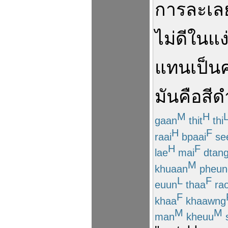
การ
ละเล
ไม่ดี
ใน
แง
แทน
เป็น
ค
มัน
คือ
สีด
M
H
gaan
thit
thi
H
F
raai
bpaai
se
H
F
lae
mai
dtan
M
khuaan
pheun
L
F
euun
thaa
ra
F
khaa
khaawng
M
M
man
kheuu