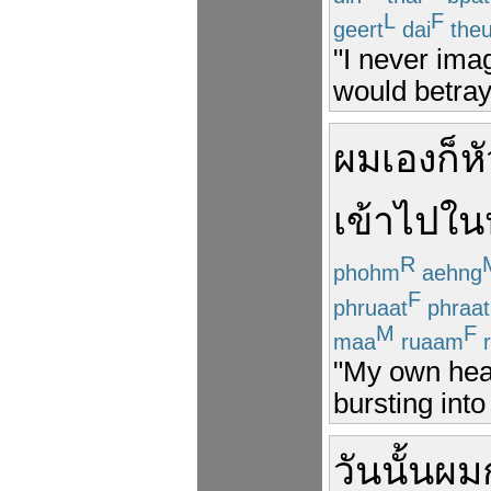
L
F
geert
dai
the
"I never ima
would betray 
ผม
เอง
ก็
ห
เข้าไป
ใน
R
phohm
aehng
F
phruaat
phraat
M
F
maa
ruaam
r
"My own hear
bursting int
วัน
นั้น
ผม