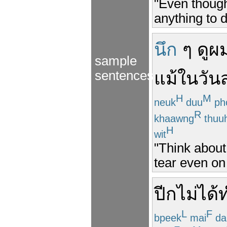
"Even though
anything to d
นึก
ๆ
ดู
ผ
sample
sentences
แม้
ใน
วัน
H
M
neuk
duu
ph
R
khaawng
thuu
H
wit
"Think about
tear even on 
ปีก
ไม่ได้
ท
L
F
bpeek
mai
da