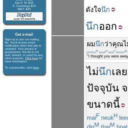
Aye A. M. $33
S. Cummings $25
ดัง
ใจ
นึก
Will F. $20
นึก
ออก
Get e-mail
Sign-up to join our mail­ing
ผม
นึก
ว่า
คุณ
ไ
list. You'll receive e­mail
notification when this site is
updated. Your privacy is
R
H
F
M
guaran­teed; this list is not
phohm
neuk
waa
khoon
sold, shared, or used for any
"I thought you were away.
other purpose.
Click here
for
more infor­mation.
To unsubscribe, click
here
.
ไม่
นึก
เลย
ปัจจุบัน
จ
ขนาด
นี้
F
H
mai
neuk
lee
M
M
din
thai
bpat