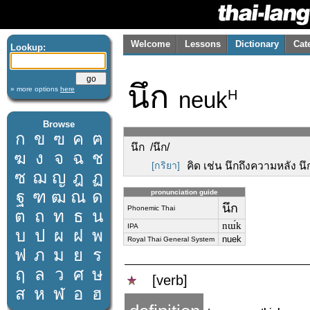
Welcome
Lessons
Dictionary
Cat
Lookup:
นึก
» more options
here
neuk
H
Browse
ก
ข
ฃ
ค
ฅ
นึก /นึก/
ฆ
ง
จ
ฉ
ช
[กริยา]
คิด เช่น นึกถึงความหลัง นึ
ซ
ฌ
ญ
ฎ
ฏ
ฐ
ฑ
ฒ
ณ
ด
pronunciation guide
นึก
Phonemic Thai
ต
ถ
ท
ธ
น
nɯ́k
IPA
บ
ป
ผ
ฝ
พ
nuek
Royal Thai General System
ฟ
ภ
ม
ย
ร
ฤ
ล
ว
ศ
ษ
[verb]
ส
ห
ฬ
อ
ฮ