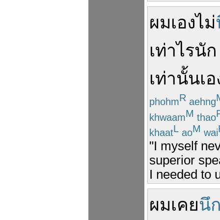
ผม
เอง
ไม่
เท่าไร
นัก
เท่านั้นเอ
R
phohm
aehng
M
khwaam
thao
L
M
khaat
ao
wai
"I myself nev
superior spea
I needed to 
ผม
เคย
นึ