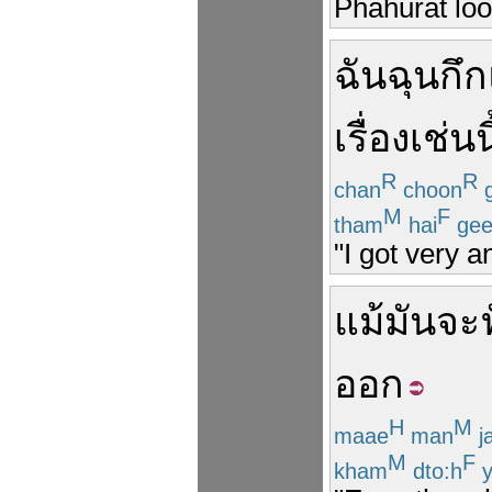
Phahurat loo
ฉัน
ฉุนกึก
เรื่อง
เช่นนี
R
R
chan
choon
g
M
F
tham
hai
gee
"I got very a
แม้
มันจะ
ออก
H
M
maae
man
j
M
F
kham
dto:h
y