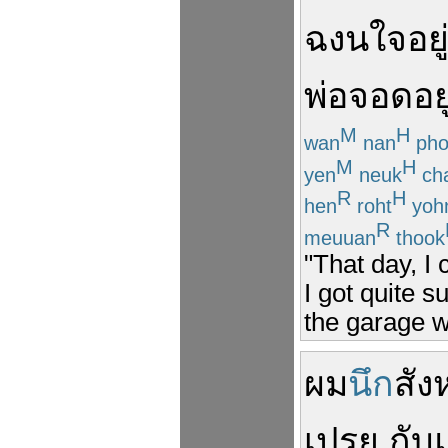
ฉงนใจ
อยู
พ่อ
จอด
อยู
M
H
wan
nan
ph
M
H
yen
neuk
ch
R
H
hen
roht
yoh
R
meuuan
thook
"That day, I
I got quite s
the garage w
ผม
นึก
สัง
เปรย
กับ