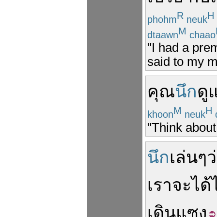
R
H
phohm
neuk
M
dtaawn
chaao
"I had a prem
said to my m
คุณ
นึก
ดู
แ
M
H
khoon
neuk
"Think about 
นึก
เล่น
ๆ
ว
เรา
จะ
ได้
เดิน
แซง