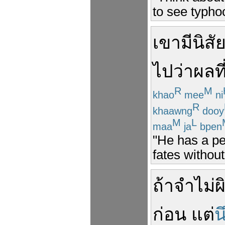
to see typho
เขา
มี
นิสั
ไป
ว่า
ผลท
R
M
khao
mee
ni
R
khaawng
dooy
M
L
maa
ja
bpen
"He has a per
fates withou
ถ้า
จำ
ไม่
ผ
ก่อน
แต่
น