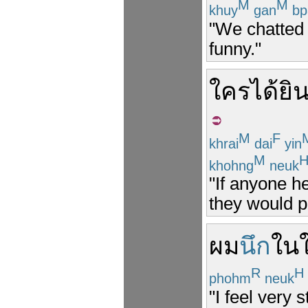
M
M
khuy
gan
bp
"We chatted 
funny."
ใคร
ได้ยิ
M
F
khrai
dai
yin
M
khohng
neuk
"If anyone h
they would p
ผม
นึก
ใน
R
H
phohm
neuk
"I feel very 