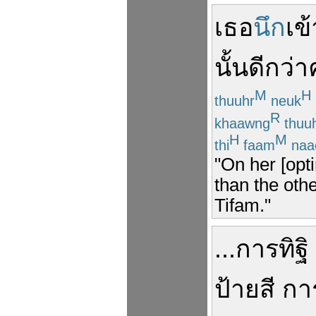
เธอ
นึก
เข
นั้น
ดีกว่า
M
H
thuuhr
neuk
R
khaawng
thuu
H
M
thi
faam
naa
"On her [opti
than the othe
Tifam."
...
การ
ทิฐิ
ป้ายสี
กา