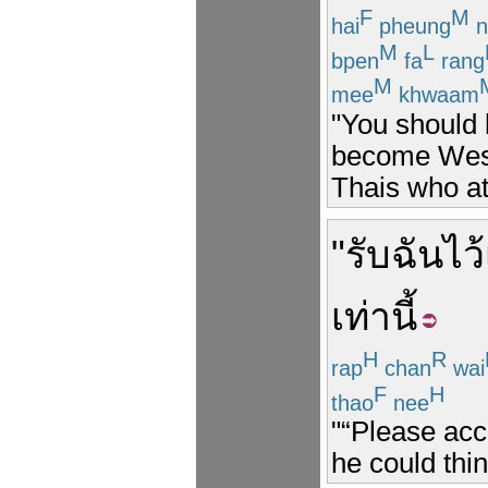
F
M
hai
pheung
n
M
L
bpen
fa
rang
M
mee
khwaam
"You should 
become West
Thais who at
"
รับ
ฉัน
ไว้
เท่านี้
H
R
rap
chan
wai
F
H
thao
nee
"“Please acc
he could thin