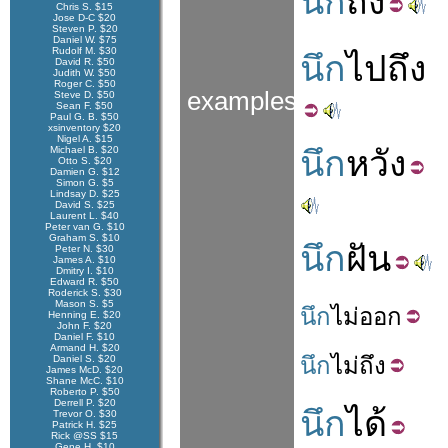
นึก
ถึง
Chris S. $15
Jose D-C $20
Steven P. $20
Daniel W. $75
Rudolf M. $30
นึก
ไปถึง
David R. $50
Judith W. $50
Roger C. $50
examples
Steve D. $50
Sean F. $50
Paul G. B. $50
xsinventory $20
Nigel A. $15
Michael B. $20
นึก
หวัง
Otto S. $20
Damien G. $12
Simon G. $5
Lindsay D. $25
David S. $25
Laurent L. $40
Peter van G. $10
Graham S. $10
นึก
ฝัน
Peter N. $30
James A. $10
Dmitry I. $10
Edward R. $50
Roderick S. $30
Mason S. $5
นึก
ไม่
ออก
Henning E. $20
John F. $20
Daniel F. $10
Armand H. $20
นึก
ไม่
ถึง
Daniel S. $20
James McD. $20
Shane McC. $10
Roberto P. $50
Derrell P. $20
นึก
ได้
Trevor O. $30
Patrick H. $25
Rick @SS $15
Gene H. $10