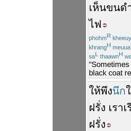
เห็น
ขน
ด
ไฟ
R
phohm
kheeu
H
khrang
meuua
L
H
sa
thaawn
wa
"Sometimes I
black coat ref
ให้
พึง
นึก
ฝรั่ง
เรา
เ
ฝรั่ง