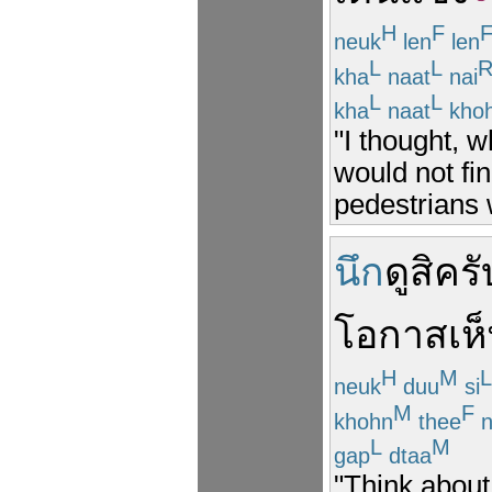
H
F
neuk
len
len
L
L
kha
naat
nai
L
L
kha
naat
kho
"I thought, 
would not fin
pedestrians 
นึก
ดู
สิ
ครั
โอกาส
เห
H
M
L
neuk
duu
si
M
F
khohn
thee
n
L
M
gap
dtaa
"Think about