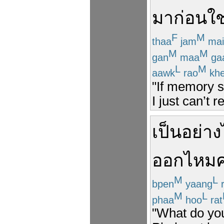
มาก่อน
ใ
F
M
thaa
jam
mai
M
M
gan
maa
ga
L
M
aawk
rao
khe
"If memory s
I just can’t
เป็นอย่าง
ออก
ไหม
M
L
bpen
yaang
r
M
L
phaa
hoo
rat
"What do you