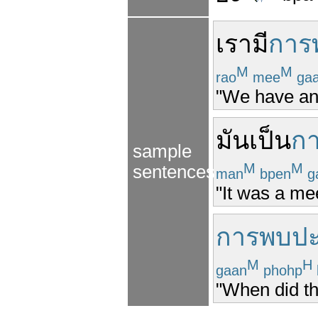
เรา
มี
การ
M
M
rao
mee
ga
"We have an o
มัน
เป็น
ก
sample
M
M
sentences
man
bpen
g
"It was a me
การพบป
M
H
gaan
phohp
"When did th