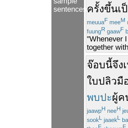
sample
ครั้ง
ขึ้น
เป
sentences
F
M
meuua
mee
R
F
fuung
gaaw
b
"Whenever I 
together wit
จ๊อบ
นี้
จึง
ใบปลิว
มื
พบปะ
ผู้ค
H
H
jaawp
nee
je
L
L
sook
jaaek
ba
F
F