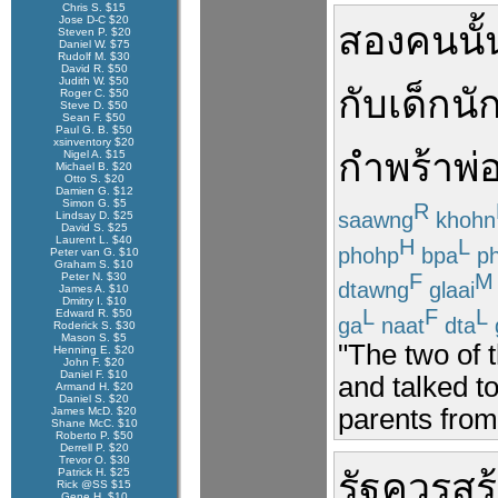
Chris S. $15
Jose D-C $20
สอง
คน
นั้
Steven P. $20
Daniel W. $75
Rudolf M. $30
David R. $50
Judith W. $50
กับ
เด็ก
นั
Roger C. $50
Steve D. $50
Sean F. $50
Paul G. B. $50
xsinventory $20
กำพร้า
พ่
Nigel A. $15
Michael B. $20
Otto S. $20
Damien G. $12
Simon G. $5
R
saawng
khohn
Lindsay D. $25
David S. $25
Laurent L. $40
H
L
phohp
bpa
ph
Peter van G. $10
Graham S. $10
F
M
Peter N. $30
dtawng
glaai
James A. $10
Dmitry I. $10
L
F
L
Edward R. $50
ga
naat
dta
Roderick S. $30
Mason S. $5
"The two of 
Henning E. $20
John F. $20
Daniel F. $10
and talked t
Armand H. $20
Daniel S. $20
parents from
James McD. $20
Shane McC. $10
Roberto P. $50
Derrell P. $20
Trevor O. $30
Patrick H. $25
รัฐ
ควร
สร
Rick @SS $15
Gene H. $10