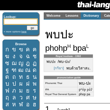
Welcome
Lessons
Dictionary
Cat
Lookup:
พบปะ
» more options
here
Browse
phohp
bpa
H
L
ก
ข
ฃ
ค
ฅ
ฆ
ง
จ
ฉ
ช
Royal Institute - 1982
พบปะ /พบ-ปะ/
ซ
ฌ
ญ
ฎ
ฏ
[กริยา]
พบด้วยวิสาสะ.
ฐ
ฑ
ฒ
ณ
ด
ต
ถ
ท
ธ
น
pronunciation guide
บ
ป
ผ
ฝ
พ
พบ-ปะ
Phonemic Thai
ฟ
ภ
ม
ย
ร
pʰóp pàʔ
IPA
phop pa
Royal Thai General System
ฤ
ล
ว
ศ
ษ
ส
ห
ฬ
อ
ฮ
1.