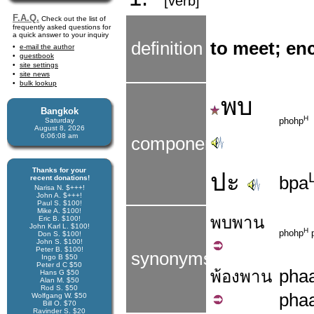
[verb]
F.A.Q.
Check out the list of
frequently asked questions for
a quick answer to your inquiry
definition
to meet; en
e-mail the author
guestbook
site settings
site news
bulk lookup
พบ
Bangkok
H
phohp
Saturday
August 8, 2026
6:06:08 am
components
Thanks for your
ปะ
bpa
recent donations!
Narisa N. $+++!
John A. $+++!
Paul S. $100!
Mike A. $100!
พบ
พาน
Eric B. $100!
John Karl L. $100!
H
phohp
p
Don S. $100!
John S. $100!
Peter B. $100!
synonyms
Ingo B $50
Peter d C $50
pha
พ้อง
พาน
Hans G $50
Alan M. $50
Rod S. $50
pha
Wolfgang W. $50
Bill O. $70
Ravinder S. $20