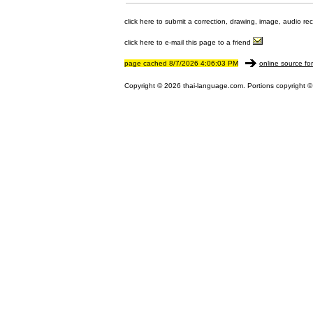
click here to submit a correction, drawing, image, audio re
click here to e-mail this page to a friend
page cached 8/7/2026 4:06:03 PM
online source fo
Copyright © 2026 thai-language.com. Portions copyright © 