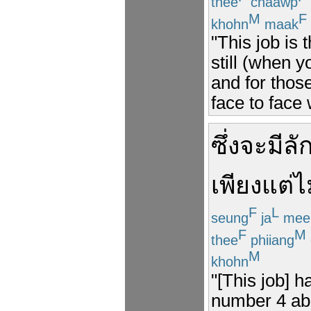
thee
chaawp
M
F
khohn
maak
"This job is 
still (when y
and for thos
face to face 
ซึ่ง
จะ
มี
ลั
เพียงแต่
ไ
F
L
seung
ja
mee
F
M
thee
phiiang
M
khohn
"[This job] h
number 4 abo