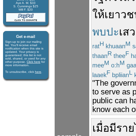
Aye A. M. $33
S. Cummings $25
Will F. $20
ให้
เยาวช
พบปะ
เส
Get e-mail
Sign-up to join our mail­ing
H
M
rat
khuaan
s
list. You'll receive e­mail
notification when this site is
R
F
updated. Your privacy is
thaan
thee
ha
guaran­teed; this list is not
sold, shared, or used for any
M
M
other purpose.
Click here
for
mee
o:h
gaa
more infor­mation.
F
L
To unsubscribe, click
here
.
laaek
bpliian
"The governm
to serve as 
public can h
know each o
เมื่อ
มีราย