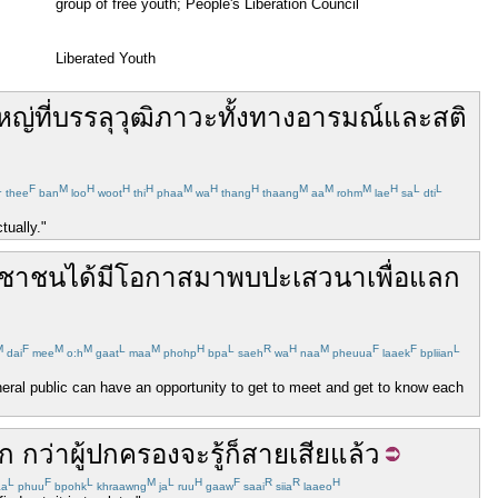
group of free youth; People's Liberation Council
Liberated Youth
ใหญ่
ที่
บรรลุ
วุฒิภาวะ
ทั้ง
ทาง
อารมณ์
และ
สติ
L
F
M
H
H
H
M
H
H
M
M
M
H
L
L
thee
ban
loo
woot
thi
phaa
wa
thang
thaang
aa
rohm
lae
sa
dti
tually."
ะชาชน
ได้
มีโอกาส
มา
พบปะ
เสวนา
เพื่อ
แลก
M
F
M
M
L
M
H
L
R
H
M
F
F
L
dai
mee
o:h
gaat
maa
phohp
bpa
saeh
wa
naa
pheuua
laaek
bpliian
ral public can have an opportunity to get to meet and get to know each
ก
กว่า
ผู้ปกครอง
จะ
รู้
ก็
สาย
เสีย
แล้ว
L
F
L
M
L
H
F
R
R
H
a
phuu
bpohk
khraawng
ja
ruu
gaaw
saai
siia
laaeo