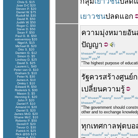
กลุ่ม
เยาวชน
ปลด
Chris S. $15
Jose D-C $20
Steven P. $20
Daniel W. $75
เยาวชน
ปลดแอก
Rudolf M. $30
David R. $50
Judith W. $50
Roger C. $50
Steve D. $50
ความมุ่งหมาย
อัน
Sean F. $50
Paul G. B. $50
xsinventory $20
ปัญญา
Nigel A. $15
Michael B. $20
Otto S. $20
M
F
R
M
R
Damien G. $12
khwaam
moong
maai
an
suung
Simon G. $5
M
M
bpan
yaa
Lindsay D. $25
"The highest purpose of educati
David S. $25
Laurent L. $40
Peter van G. $10
Graham S. $10
รัฐ
ควร
สร้าง
ศูนย์
ก
Peter N. $30
James A. $10
Dmitry I. $10
เปลี่ยน
ความรู้
Edward R. $50
Roderick S. $30
Mason S. $5
H
M
F
R
M
Henning E. $20
rat
khuaan
saang
suun
gaan
ri
John F. $20
M
H
khwaam
ruu
Daniel F. $10
"The government should constru
Armand H. $20
Daniel S. $20
other and to exchange knowled
James McD. $20
Shane McC. $10
Roberto P. $50
ทุก
เทศกาล
ฟุตบอ
Derrell P. $20
Trevor O. $30
Patrick H. $25
H
F
L
M
H
Rick @SS $15
thook
thaeht
sa
gaan
foot
baaw
Gene H. $10