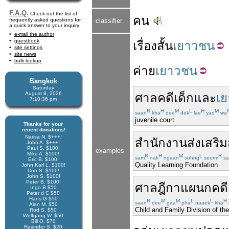
F.A.Q.
Check out the list of
คน
frequently asked questions for
classifier
a quick answer to your inquiry
e-mail the author
guestbook
เรื่องสั้น
เยาวชน
site settings
site news
bulk lookup
ค่าย
เยาวชน
Bangkok
Saturday
August 8, 2026
ศาล
คดี
เด็ก
และ
เ
7:10:37 pm
R
H
M
L
H
M
saan
kha
dee
dek
lae
yao
wa
juvenile court
Thanks for your
recent donations!
Narisa N. $+++!
สำนักงาน
ส่งเสริม
John A. $+++!
Paul S. $100!
examples
Mike A. $100!
R
H
M
L
R
sam
nak
ngaan
sohng
seerm
sa
Eric B. $100!
Quality Learning Foundation
John Karl L. $100!
Don S. $100!
John S. $100!
Peter B. $100!
ศาลฎีกา
แผนก
คดี
Ingo B $50
Peter d C $50
Hans G $50
R
M
M
L
L
H
saan
dee
gaa
pha
naaek
kha
Alan M. $50
Child and Family Division of t
Rod S. $50
Wolfgang W. $50
Bill O. $70
Ravinder S. $20