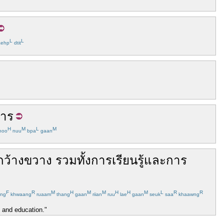
L
L
ehp
dtit
การ
H
M
L
M
hoo
nuu
bpa
gaan
กว้างขวาง
รวมทั้ง
การเรียนรู้
และ
การ
F
R
M
H
M
M
H
H
M
L
R
R
ng
khwaang
ruaam
thang
gaan
riian
ruu
lae
gaan
seuk
saa
khaawng
ng and education."