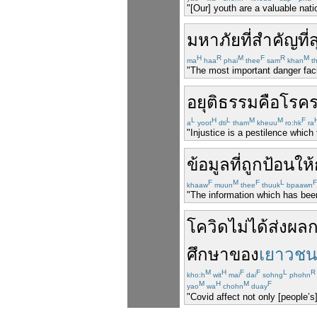
"[Our] youth are a valuable nati
มหาภัย
ที่
สำคัญ
ที่
H
R
M
F
R
M
ma
haa
phai
thee
sam
khan
t
"The most important danger faci
อยุติธรรม
คือ
โรค
L
H
L
M
M
F
a
yoot
dti
tham
kheuu
ro:hk
ra
"Injustice is a pestilence which 
ข้อมูล
ที่
ถูก
ป้อน
ให้
F
M
F
L
F
khaaw
muun
thee
thuuk
bpaawn
"The information which has been 
โควิด
ไม่ได้
ส่งผล
ศึกษา
ของ
เยาวชน
M
H
F
F
L
R
kho:h
wit
mai
dai
sohng
phohn
M
H
M
F
yao
wa
chohn
duay
"Covid affect not only [people’s]