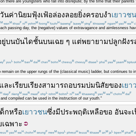
n there are youngsters who fall into disrepute; by the time that their parents fi
วัน
ค่านิยม
ฟุ้งเฟ้อ
ล่องลอย
ยิ่ง
ครอบงำ
เยาวช
M
M
F
H
M
H
H
F
M
F
F
M
M
H
n
wan
khaa
ni
yohm
foong
fuuhr
laawng
laawy
ying
khraawp
ngam
yao
wa
c
 each passing day, the (negative) values of extravagance and aimlessness ha
อยู่บน
บันได
ชั้น
บน
เฉย ๆ
แต่
พยายาม
ปลูกฝัง
ร
F
L
M
M
M
H
M
R
R
L
H
M
M
wy
yuu
bohn
ban
dai
chan
bohn
cheeuy
cheeuy
dtaae
pha
yaa
yaam
bpluu
o remain on the upper rungs of the (classical music) ladder, but continues to 
และ
เรียบเรียง
สามารถ
อบรมบ่มนิสัย
ของ
เยา
H
F
M
R
F
L
M
L
H
R
R
M
H
M
F
riiap
riiang
saa
maat
ohp
rohm
bohm
ni
sai
khaawng
yao
wa
chohn
dai
and compiled can be used in the instruction of our youth."
เด็ก
หรือ
เยาวชน
ซึ่ง
มี
ประพฤติ
เหลือขอ
อัน
จะ
เ
ยเฉพาะ
R
M
H
M
F
M
L
H
R
R
M
L
M
M
reuu
yao
wa
chohn
seung
mee
bpra
phreut
leuua
khaaw
an
ja
bpen
phai
d