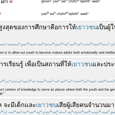
แอก
L
M
H
M
L
L
gloom
yao
wa
chohn
bploht
aaek
M
H
M
L
L
yao
wa
chohn
bploht
aaek
สูง
สุด
ของ
การ
ศึกษา
คือ
การ
ให้
เยาวชน
เป็น
ผู้
L
R
M
L
R
M
M
F
M
H
M
M
F
soot
khaawng
gaan
seuk
saa
kheuu
gaan
hai
yao
wa
chohn
bpen
phuu
yai
on is to allow our youth to become mature adults both emotionally and intellec
ารเรียนรู้
เพื่อเป็น
สถานที่
ให้
เยาวชน
และ
ปร
M
H
F
M
L
R
F
F
M
H
M
H
L
M
ian
ruu
pheuua
bpen
sa
thaan
thee
hai
yao
wa
chohn
lae
bpra
chaa
chohn
ct centers of knowledge to serve as places where both the youth and the gene
ge."
ล
จะ
มี
เด็ก
และ
เยาวชน
เสียผู้เสียคน
จำนวน
มา
M
L
M
L
H
M
H
M
R
F
R
M
M
M
F
n
ja
mee
dek
lae
yao
wa
chohn
siia
phuu
siia
khohn
jam
nuaan
maak
gwa