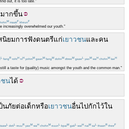
nd out, it is too late."
น
มากขึ้น
M
F
F
hohn
maak
kheun
ve increasingly overwhelmed our youth."
สนิยม
การ
ฟัง
ดนตรี
แก่
เยาวชน
และ
คน
L
R
H
H
M
M
M
M
M
L
M
H
M
H
k
fang
roht
ni
yohm
gaan
fang
dohn
dtree
gaae
yao
wa
chohn
lae
instill a taste for (quality) music amongst the youth and the common man."
วชน
ได้
ป็นภัย
ต่อ
เด็ก
หรือ
เยาวชน
อื่น
ไป
กัก
ไว้
ใน
L
L
R
M
H
M
L
M
L
H
M
L
R
F
taaw
dek
reuu
yao
wa
chohn
euun
bpai
gak
wai
nai
sa
thaan
thee