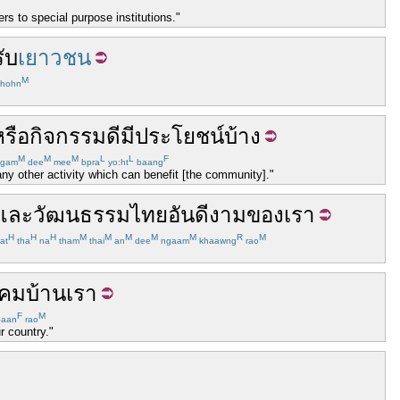
rs to special purpose institutions."
ับ
เยาวชน
M
hohn
หรือ
กิจกรรม
ดี
มีประโยชน์
บ้าง
M
M
M
L
L
F
gam
dee
mee
bpra
yo:ht
baang
any other activity which can benefit [the community]."
และ
วัฒนธรรมไทย
อัน
ดีงาม
ของเรา
H
H
H
M
M
M
M
M
R
M
at
tha
na
tham
thai
an
dee
ngaam
khaawng
rao
งคม
บ้านเรา
F
M
aan
rao
r country."