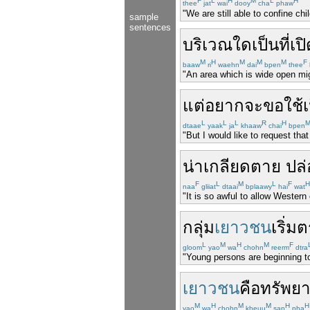
F
L
H
M
L
H
thee
jat
wai
dooy
cha
phaw
"We are still able to confine c
sample
sentences
บริเวณ
ใด
เป็น
ที่
เป
M
H
M
M
M
F
baaw
ri
waehn
dai
bpen
thee
"An area which is wide open mig
แต่
อยาก
จะ
ขอ
ใช้
เ
L
L
L
R
H
dtaae
yaak
ja
khaaw
chai
bpen
"But I would like to request tha
น่าเกลียด
ตาย
ปล่
F
L
M
L
F
H
naa
gliiat
dtaai
bplaawy
hai
wat
"It is so awful to allow Western 
กลุ่ม
เยาวชน
เริ่ม
ต
L
M
H
M
F
gloom
yao
wa
chohn
reerm
dtra
"Young persons are beginning to
เยาวชน
คือ
ทรัพย
M
H
M
M
H
H
yao
wa
chohn
kheuu
sap
pha