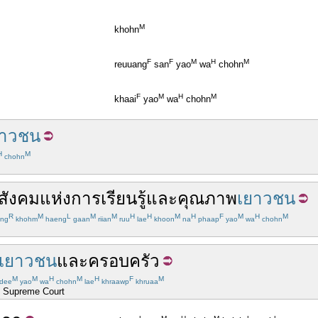
M
khohn
F
F
M
H
M
reuuang
san
yao
wa
chohn
F
M
H
M
khaai
yao
wa
chohn
ยาวชน
H
M
chohn
สังคม
แห่ง
การเรียนรู้
และ
คุณภาพ
เยาวชน
R
M
L
M
M
H
H
M
H
F
M
H
M
ng
khohm
haeng
gaan
riian
ruu
lae
khoon
na
phaap
yao
wa
chohn
เยาวชน
และ
ครอบครัว
M
M
H
M
H
F
M
dee
yao
wa
chohn
lae
khraawp
khruaa
he Supreme Court