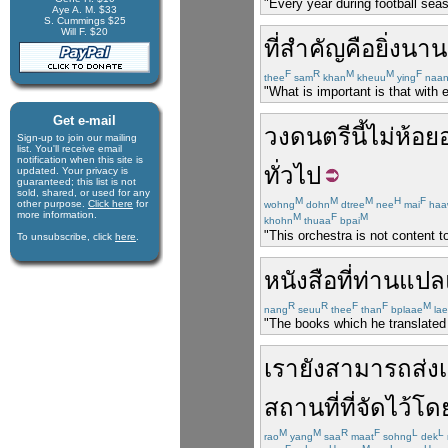
"Every year during football seaso
Aye A. M. $33
S. Cummings $25
Will F. $20
ที่
สำคัญ
คือ
ยิ่ง
นาน
F
R
M
M
F
thee
sam
khan
kheuu
ying
naa
"What is important is that with
Get e-mail
วงดนตรี
นี้
ไม่
ห้อย
Sign-up to join our mail­ing
list. You'll receive e­mail
notification when this site is
ทั่วไป
updated. Your privacy is
guaran­teed; this list is not
sold, shared, or used for any
M
M
M
H
F
other purpose.
Click here
for
wohng
dohn
dtree
nee
mai
haa
more infor­mation.
M
F
M
khohn
thuaa
bpai
"This orchestra is not content t
To unsubscribe, click
here
.
หนังสือ
ที่
ท่าน
แปล
R
R
F
F
M
nang
seuu
thee
than
bplaae
lae
"The books which he translated 
เรา
ยัง
สามารถ
ส่ง
สถานที่
ที่
จัด
ไว้
โด
M
M
R
F
L
L
rao
yang
saa
maat
sohng
dek