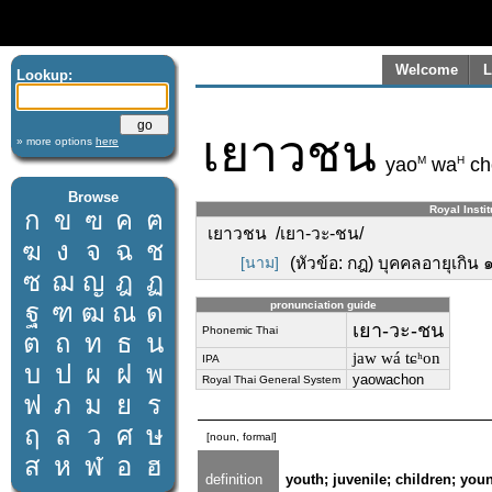
Welcome
L
Lookup:
เยาวชน
» more options
here
M
H
yao
wa
ch
Browse
Royal Instit
ก
ข
ฃ
ค
ฅ
เยาวชน /เยา-วะ-ชน/
ฆ
ง
จ
ฉ
ช
[นาม]
(หัวข้อ: กฎ) บุคคลอายุเกิน ๑
ซ
ฌ
ญ
ฎ
ฏ
ฐ
ฑ
ฒ
ณ
ด
pronunciation guide
เยา-วะ-ชน
Phonemic Thai
ต
ถ
ท
ธ
น
jaw wá tɕʰon
IPA
บ
ป
ผ
ฝ
พ
yaowachon
Royal Thai General System
ฟ
ภ
ม
ย
ร
ฤ
ล
ว
ศ
ษ
[noun, formal]
ส
ห
ฬ
อ
ฮ
definition
youth; juvenile; children; yo