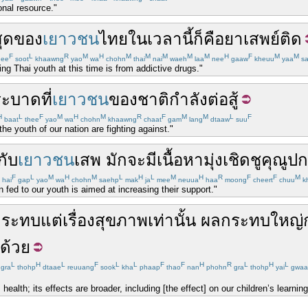
onal resource."
สุด
ของ
เยาวชน
ไทย
ใน
เวลานี้
ก็คือ
ยาเสพย์ติด
F
L
R
M
H
M
M
M
M
M
H
F
M
M
hee
soot
khaawng
yao
wa
chohn
thai
nai
waeh
laa
nee
gaaw
kheuu
yaa
sa
ng Thai youth at this time is from addictive drugs."
ระบาด
ที่
เยาวชน
ของชาติ
กำลัง
ต่อสู้
H
L
F
M
H
M
R
F
M
M
L
F
baat
thee
yao
wa
chohn
khaawng
chaat
gam
lang
dtaaw
suu
the youth of our nation are fighting against."
กับ
เยาวชน
เสพ
มักจะ
มี
เนื้อหา
มุ่ง
เชิดชู
คุณูป
F
L
M
H
M
L
H
L
M
H
R
F
F
M
hai
gap
yao
wa
chohn
saehp
mak
ja
mee
neuua
haa
moong
cheert
chuu
k
fed to our youth is aimed at increasing their support."
กระทบ
แต่
เรื่อง
สุขภาพ
เท่านั้น
ผลกระทบ
ใหญ่
ด้วย
L
H
L
F
L
L
F
F
H
R
L
H
L
gra
thohp
dtaae
reuuang
sook
kha
phaap
thao
nan
phohn
gra
thohp
yai
gwaa
 health; its effects are broader, including [the effect] on our children’s learni