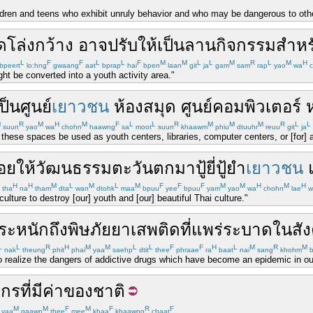
hildren and teens who exhibit unruly behavior and who may be dangerous to othe
ิด
โล่ง
กว้าง
อาจ
ปรับ
ให้เป็น
ลาน
กิจกรรม
สำหร
L
F
F
L
L
F
M
M
L
L
M
R
L
M
H
bpeert
lo:hng
gwaang
aat
bprap
hai
bpen
laan
git
ja
gam
sam
rap
yao
wa
c
ht be converted into a youth activity area."
ป็นศูนย์
เยาวชน
ห้องสมุด
ศูนย์
คอมพิวเตอร์
M
R
M
H
M
F
L
L
R
M
M
M
R
L
L
suun
yao
wa
chohn
haawng
sa
moot
suun
khaawm
phiu
dtuuhr
reuu
git
ja
t these spaces be used as youth centers, libraries, computer centers, or [for] 
อยให้
วัฒนธรรม
ตะวันตก
มา
ปู้ยี่ปู้ยำ
เยาวชน
H
H
M
L
M
L
M
F
F
F
M
M
H
M
H
tha
na
tham
dta
wan
dtohk
maa
bpuu
yee
bpuu
yam
yao
wa
chohn
lae
w
culture to destroy [our] youth and [our] beautiful Thai culture."
ระหนักถึง
พิษภัย
ยาเสพติด
ที่
แพร่ระบาด
ใน
สั
L
L
R
H
M
M
L
L
F
F
H
L
M
R
M
nak
theung
phit
phai
yaa
saehp
dtit
thee
phraae
ra
baat
nai
sang
khohm
b
 realize the dangers of addictive drugs which have become an epidemic in ou
ากร
ที่
มีค่า
ของชาติ
M
M
F
M
F
R
F
yaa
gaawn
thee
mee
khaa
khaawng
chaat