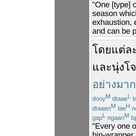
"One [type] 
season which
exhaustion, 
and can be p
โดย
แต่ล
และ
นุ่ง
โ
อย่างมาก
M
L
dooy
dtaae
l
M
H
dtaaen
lae
n
L
M
gap
ngaan
b
"Every one o
hip-wrapper 