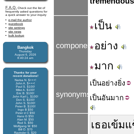
tremendous
F.A.Q.
Check out the list of
frequently asked questions for
a quick answer to your inquiry
e-mail the author
เป็น
guestbook
site settings
site news
bulk lookup
อย่าง
components
Bangkok
Thursday
August 6, 2026
8:40:24 am
มาก
Thanks for your
recent donations!
Narisa N. $+++!
เป็น
อย่าง
ยิ่ง
John A. $+++!
Paul S. $100!
Mike A. $100!
synonyms
Eric B. $100!
เป็น
อัน
มาก
John Karl L. $100!
Don S. $100!
John S. $100!
Peter B. $100!
Ingo B $50
Peter d C $50
Hans G $50
Alan M. $50
เธอ
เข้มแ
Rod S. $50
Wolfgang W. $50
Bill O. $70
Ravinder S. $20