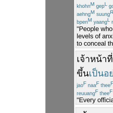
M
L
khohn
gep
go
M
aehng
suung
M
L
bpen
yaang
"People who 
levels of anx
to conceal t
เจ้าหน้าที่
ขึ้น
เป็นอ
F
F
jao
naa
thee
F
F
reuuang
thee
"Every offici