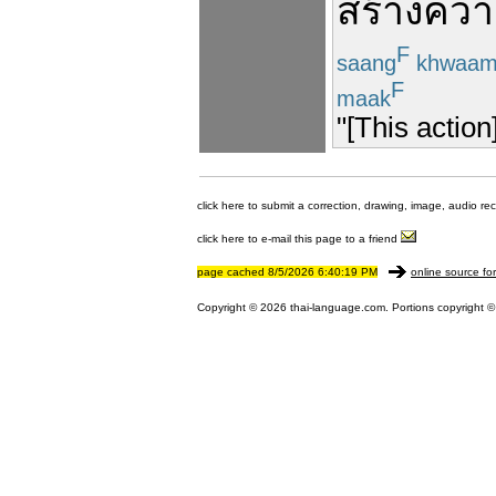
สร้าง
ควา
F
saang
khwaa
F
maak
"[This action
click here to submit a correction, drawing, image, audio re
click here to e-mail this page to a friend
page cached 8/5/2026 6:40:19 PM
online source fo
Copyright © 2026 thai-language.com. Portions copyright © 