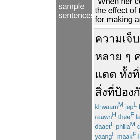
"When her co
sample
the effect o
sentences
for making an
ความเจ็บ
หลาย
ๆ
แดด
ทั้งที่
สิ่งที่
ป้องก
M
L
khwaam
jep
H
F
raawn
thee
la
L
M
daaet
phliia
d
L
F
yaang
maak
l