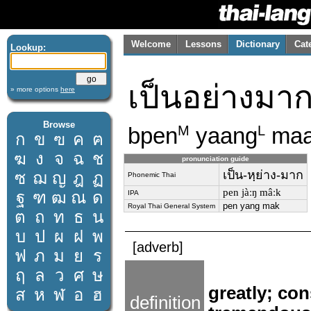
Welcome
Lessons
Dictionary
Cat
Lookup:
เป็นอย่างมา
» more options
here
Browse
bpen
yaang
ma
M
L
ก
ข
ฃ
ค
ฅ
ฆ
ง
จ
ฉ
ช
pronunciation guide
เป็น-หฺย่าง-มาก
ซ
ฌ
ญ
ฎ
ฏ
Phonemic Thai
pen jàːŋ mâːk
ฐ
ฑ
ฒ
ณ
ด
IPA
pen yang mak
Royal Thai General System
ต
ถ
ท
ธ
น
บ
ป
ผ
ฝ
พ
[adverb]
ฟ
ภ
ม
ย
ร
ฤ
ล
ว
ศ
ษ
greatly; con
ส
ห
ฬ
อ
ฮ
definition