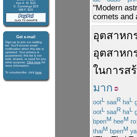
Aye A. M. $33
"Modern astr
S. Cummings $25
Will F. $20
comets and a
อุตสาหก
Get e-mail
Sign-up to join our mail­ing
list. You'll receive e­mail
อุตสาหก
notification when this site is
updated. Your privacy is
guaran­teed; this list is not
sold, shared, or used for any
other purpose.
Click here
for
more infor­mation.
ใน
การสร
To unsubscribe, click
here
.
มาก
L
R
L
oot
saa
ha
L
R
L
oot
saa
ha
M
M
bpen
hee
ro
M
M
thai
bpen
ya