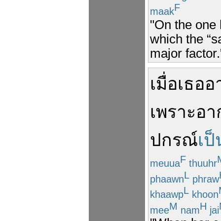
F
maak
"On the one h
which the “sa
major factor.
เมื่อ
เธอ
อ
เพราะ
อา
ปกรณ์
เป
F
meuua
thuuhr
L
phaawn
phraw
L
khaawp
khoon
M
H
mee
nam
jai