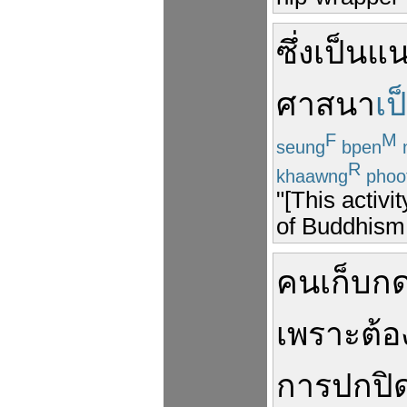
ซึ่ง
เป็น
แน
ศาสนา
เป
F
M
seung
bpen
R
khaawng
phoo
"[This activi
of Buddhism
คน
เก็บก
เพราะ
ต้อ
การ
ปกปิ