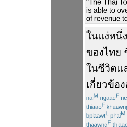
"The Thai To
is able to o
of revenue t
ใน
แง่
หนึ่
ของ
ไทย
ใน
ชีวิต
แ
เกี่ยวข้อง
M
F
nai
ngaae
ne
F
thiaao
khaawn
L
M
bplaawt
phai
F
thaawng
thiaa