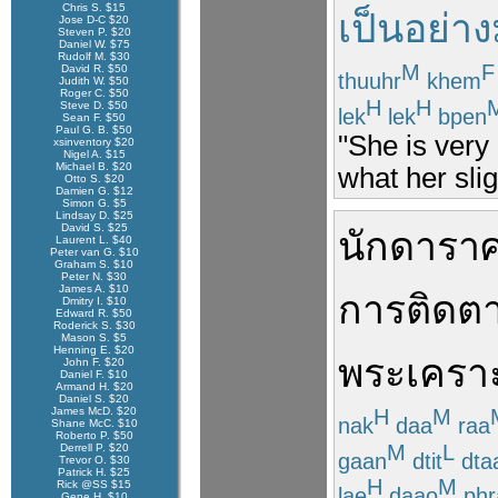
Chris S. $15
เป็นอย่า
Jose D-C $20
Steven P. $20
Daniel W. $75
Rudolf M. $30
M
F
David R. $50
thuuhr
khem
Judith W. $50
Roger C. $50
H
H
Steve D. $50
lek
lek
bpen
Sean F. $50
Paul G. B. $50
"She is very 
xsinventory $20
Nigel A. $15
Michael B. $20
what her slig
Otto S. $20
Damien G. $12
Simon G. $5
Lindsay D. $25
David S. $25
นักดารา
Laurent L. $40
Peter van G. $10
Graham S. $10
Peter N. $30
James A. $10
การ
ติดต
Dmitry I. $10
Edward R. $50
Roderick S. $30
Mason S. $5
Henning E. $20
พระเคราะ
John F. $20
Daniel F. $10
Armand H. $20
Daniel S. $20
James McD. $20
H
M
nak
daa
raa
Shane McC. $10
Roberto P. $50
M
L
Derrell P. $20
gaan
dtit
dta
Trevor O. $30
Patrick H. $25
H
M
Rick @SS $15
lae
daao
phr
Gene H. $10