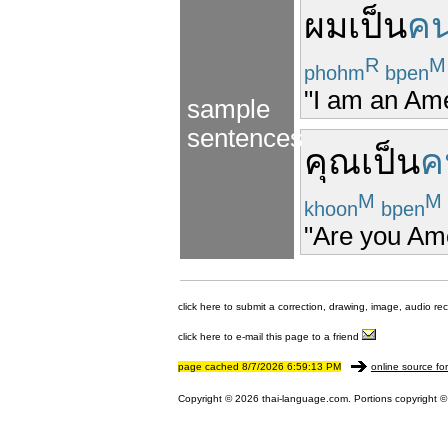
ผม
เป็น
คน
R
M
phohm
bpen
"I am an Ame
sample
sentences
คุณ
เป็น
ค
M
M
khoon
bpen
"Are you Ame
click here to submit a correction, drawing, image, audio re
click here to e-mail this page to a friend
page cached 8/7/2026 6:59:13 PM
online source fo
Copyright © 2026 thai-language.com. Portions copyright © 