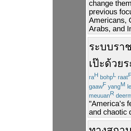
change thems
previous foc
Americans, 
Arabs, and In
ระบบ
รา
เป๊ะ
ด้วย
ร
H
L
ra
bohp
raat
F
M
gaaw
yang
l
R
meuuan
deer
"America’s f
and chaotic 
ทาง
สถาน