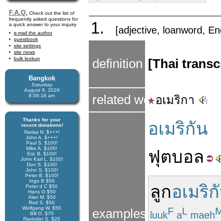
F.A.Q.
Check out the list of
frequently asked questions for
1.
a quick answer to your inquiry
[adjective, loanword, En
e-mail the author
guestbook
site settings
site news
bulk lookup
definition
[Thai trans
Bangkok
Saturday
August 8, 2026
8:59:18 am
related word
อเมริกา
Thanks for your
อเมริกัน
recent donations!
Narisa N. $+++!
John A. $+++!
Paul S. $100!
Mike A. $100!
ฟุตบอล
Eric B. $100!
John Karl L. $100!
Don S. $100!
John S. $100!
Peter B. $100!
Ingo B $50
ลูก
อเมริก
Peter d C $50
Hans G $50
Alan M. $50
Rod S. $50
Wolfgang W. $50
F
L
examples
luuk
a
maeh
Bill O. $70
Ravinder S. $20