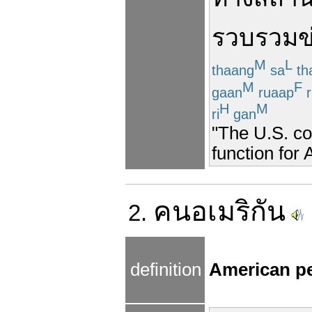
รวบรวม
ข
M
L
thaang
sa
th
M
F
gaan
ruaap
r
H
M
ri
gan
"The U.S. co
function for 
คน
อเมริกัน
2.
definition
American p