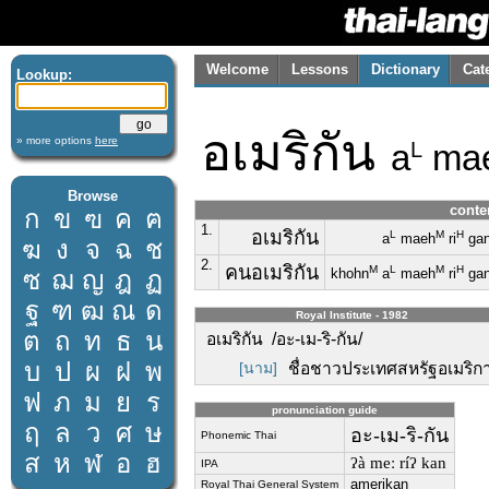
Welcome
Lessons
Dictionary
Cat
Lookup:
อเมริกัน
» more options
here
a
ma
L
Browse
conte
ก
ข
ฃ
ค
ฅ
1.
อเมริกัน
L
M
H
a
maeh
ri
ga
ฆ
ง
จ
ฉ
ช
2.
คนอเมริกัน
M
L
M
H
ซ
ฌ
ญ
ฎ
ฏ
khohn
a
maeh
ri
ga
ฐ
ฑ
ฒ
ณ
ด
Royal Institute - 1982
ต
ถ
ท
ธ
น
อเมริกัน /อะ-เม-ริ-กัน/
บ
ป
ผ
ฝ
พ
[นาม]
ชื่อชาวประเทศสหรัฐอเมริกา
ฟ
ภ
ม
ย
ร
pronunciation guide
ฤ
ล
ว
ศ
ษ
อะ-เม-ริ-กัน
Phonemic Thai
ส
ห
ฬ
อ
ฮ
ʔà meː ríʔ kan
IPA
amerikan
Royal Thai General System