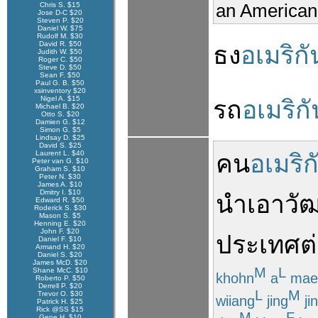
an American f
Chris S. $15
Jose D-C $20
Steven P. $20
Daniel W. $75
Rudolf M. $30
David R. $50
ธง
อเมริกั
Judith W. $50
Roger C. $50
Steve D. $50
Sean F. $50
Paul G. B. $50
xsinventory $20
Nigel A. $15
รถ
อเมริกั
Michael B. $20
Otto S. $20
Damien G. $12
Simon G. $5
Lindsay D. $25
David S. $25
Laurent L. $40
คน
อเมริก
Peter van G. $10
Graham S. $10
Peter N. $30
James A. $10
Dmitry I. $10
นำ
เอา
วั
Edward R. $50
Roderick S. $30
Mason S. $5
Henning E. $20
John F. $20
ประเทศ
ต
Daniel F. $10
Armand H. $20
Daniel S. $20
James McD. $20
M
L
Shane McC. $10
khohn
a
mae
Roberto P. $50
Derrell P. $20
L
M
Trevor O. $30
wiiang
jing
ji
Patrick H. $25
Rick @SS $15
M
F
Gene H. $10