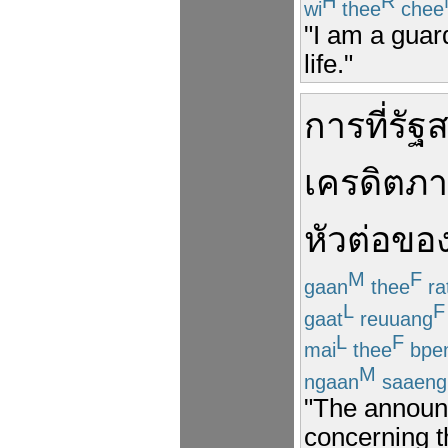
H
R
wi
thee
chee
"I am a guar
life."
การที่
รัฐ
เครดิต
ภา
หัวต่อ
ขอ
M
F
gaan
thee
ra
L
F
gaat
reuuang
L
F
mai
thee
bpe
M
ngaan
saaeng
"The announ
concerning t