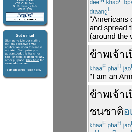
dee
khao
bpa
Aye A. M. $33
S. Cummings $25
L
Will F. $20
dtaang
"Americans 
and spread th
(around the 
Get e-mail
Sign-up to join our mail­ing
list. You'll receive e­mail
notification when this site is
updated. Your privacy is
ข้าพเจ้า
เ
guaran­teed; this list is not
sold, shared, or used for any
other purpose.
Click here
for
more infor­mation.
F
H
khaa
pha
jao
To unsubscribe, click
here
.
"I am an Ame
ข้าพเจ้า
เ
ชนชาติ
อ
F
H
khaa
pha
jao