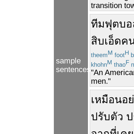
transition to
ทีม
ฟุตบอ
สิบเอ็ด
ค
M
H
theem
foot
b
sample
M
F
khohn
thao
n
sentences
"An American
men."
เหมือน
อย
ปรับตัว
ป
จาก
ที่
เคย