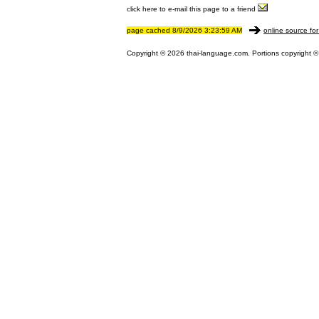
click here to e-mail this page to a friend
page cached 8/9/2026 3:23:59 AM
online source for
Copyright © 2026 thai-language.com. Portions copyright © 