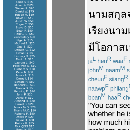
Chris S. $15
Jose D-C $20
Steven P. $20
นามสกุล
Daniel W. $75
Rudolf M. $30
David R. $50
Judith W. $50
Roger C. $50
เรียง
นาม
Steve D. $50
Sean F. $50
Paul G. B. $50
xsinventory $20
Nigel A. $15
มีโอกาส
Michael B. $20
Otto S. $20
Damien G. $12
Simon G. $5
Lindsay D. $25
L
R
F
ja
hen
waa
David S. $25
Laurent L. $40
Peter van G. $10
M
M
john
naam
s
Graham S. $10
Peter N. $30
James A. $10
F
R
cheuu
siiang
Dmitry I. $10
Edward R. $50
F
Roderick S. $30
naawp
phiiang
Mason S. $5
Henning E. $20
M
R
John F. $20
bpan
haa
ch
Daniel F. $10
Armand H. $20
"You can see
Daniel S. $20
James McD. $20
Shane McC. $10
whether he is
Roberto P. $50
Derrell P. $20
how much his
Trevor O. $30
Patrick H. $25
Rick @SS $15
Gene H. $10