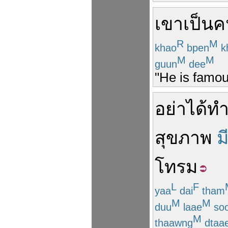
เขา
เป็น
ค
R
M
khao
bpen
k
M
M
guun
dee
"He is famou
อย่า
ได้
ท
สุขภาพ
ม
โทรม
L
F
yaa
dai
tham
M
M
duu
laae
so
M
thaawng
dtaa