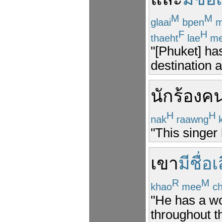
M
M
glaai
bpen
m
F
H
thaeht
lae
me
"[Phuket] ha
destination 
นักร้อง
คน
H
H
nak
raawng
k
"This singer
เขา
มีชื่อ
R
M
khao
mee
ch
"He has a wo
throughout t