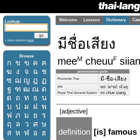
Welcome
Lessons
Dictionary
Cat
Lookup:
มีชื่อเสียง
» more options
here
Browse
mee
cheuu
siia
M
F
ก
ข
ฃ
ค
ฅ
ฆ
ง
จ
ฉ
ช
pronunciation guide
มี-ชื่อ-เสียง
ซ
ฌ
ญ
ฎ
ฏ
Phonemic Thai
miː tɕʰɯ̂ː sǐːaŋ
ฐ
ฑ
ฒ
ณ
ด
IPA
mi chue siang
Royal Thai General System
ต
ถ
ท
ธ
น
บ
ป
ผ
ฝ
พ
[adjective]
ฟ
ภ
ม
ย
ร
ฤ
ล
ว
ศ
ษ
definition
[is] famous
ส
ห
ฬ
อ
ฮ