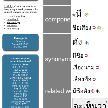
F.A.Q.
Check out the list of
frequently asked questions for
มี
a quick answer to your inquiry
e-mail the author
components
guestbook
site settings
site news
ชื่อ
เสียง
bulk lookup
Bangkok
ดัง
Sunday
August 9, 2026
5:24:04 pm
มี
ชื่อ
synonyms
Thanks for your
recent donations!
Narisa N. $+++!
เรือง
นาม
John A. $+++!
Paul S. $100!
Mike A. $100!
Eric B. $100!
เลื่อง
ชื่อ
John Karl L. $100!
Don S. $100!
John S. $100!
Peter B. $100!
Ingo B $50
related word
มี
ชื่อดัง
Peter d C $50
Hans G $50
Alan M. $50
Rod S. $50
Wolfgang W. $50
จะ
เห็นว่า
Bill O. $70
Ravinder S. $20