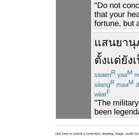
"Do not con
that your he
fortune, but 
แสนยานุ
ตั้งแต่
ยัง
เ
R
M
saaen
yaa
n
R
M
siiang
maa
d
F
wiiat
"The militar
been legenda
click here to submit a correction, drawing, image, audio re