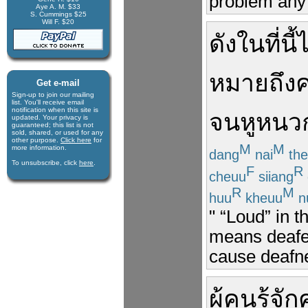
problem any 
Aye A. M. $33
S. Cummings $25
Will F. $20
ดัง
ใน
ที่
นี้
ไ
หมายถึง
Get e-mail
Sign-up to join our mail­ing
list. You'll receive e­mail
notification when this site is
จน
หูหนว
updated. Your privacy is
guaran­teed; this list is not
sold, shared, or used for any
other purpose.
Click here
for
M
M
more infor­mation.
dang
nai
the
To unsubscribe, click
here
.
F
R
cheuu
siiang
R
M
huu
kheuu
n
" “Loud” in 
means deafeni
cause deafn
ผู้คน
รู้จัก