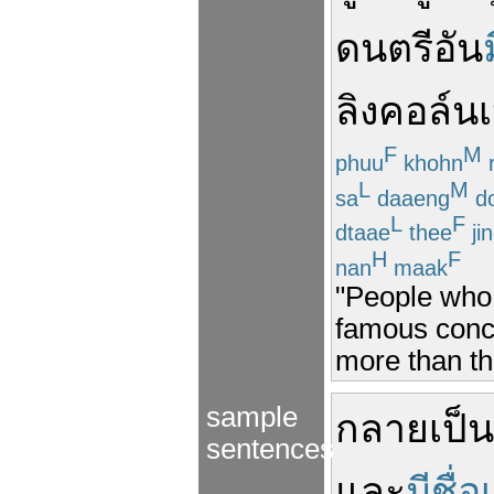
ดนตรี
อัน
ลิงคอล์น
F
M
phuu
khohn
L
M
sa
daaeng
d
L
F
dtaae
thee
ji
H
F
nan
maak
"People who 
famous concer
more than th
sample
กลายเป็น
sentences
และ
มีชื่อ