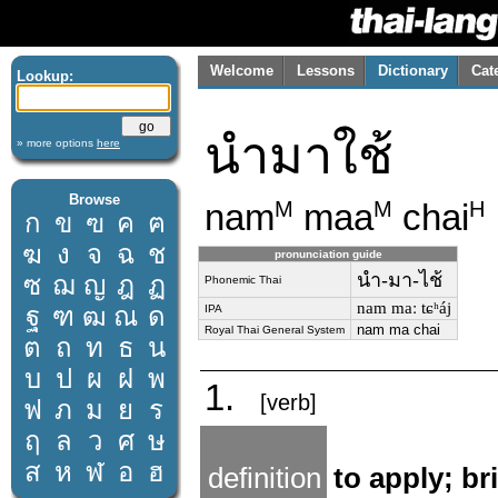
Welcome
Lessons
Dictionary
Cat
Lookup:
นำมาใช้
» more options
here
Browse
nam
maa
chai
M
M
H
ก
ข
ฃ
ค
ฅ
ฆ
ง
จ
ฉ
ช
pronunciation guide
นำ-มา-ไช้
ซ
ฌ
ญ
ฎ
ฏ
Phonemic Thai
nam maː tɕʰáj
ฐ
ฑ
ฒ
ณ
ด
IPA
nam ma chai
Royal Thai General System
ต
ถ
ท
ธ
น
บ
ป
ผ
ฝ
พ
1.
[verb]
ฟ
ภ
ม
ย
ร
ฤ
ล
ว
ศ
ษ
ส
ห
ฬ
อ
ฮ
definition
to apply; br