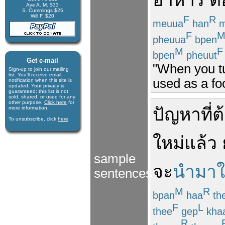
อาหาร
ต
Aye A. M. $33
S. Cummings $25
Will F. $20
F
R
meuua
han
m
F
pheuua
bpen
M
F
bpen
pheuut
Get e-mail
"When you tur
Sign-up to join our mail­ing
list. You'll receive e­mail
used as a fo
notification when this site is
updated. Your privacy is
guaran­teed; this list is not
sold, shared, or used for any
other purpose.
Click here
for
ปัญหา
ที่
ต
more infor­mation.
To unsubscribe, click
here
.
ใหม่
แล้ว
sample
จะ
นำมาใ
sentences
M
R
bpan
haa
th
F
L
thee
gep
kha
R