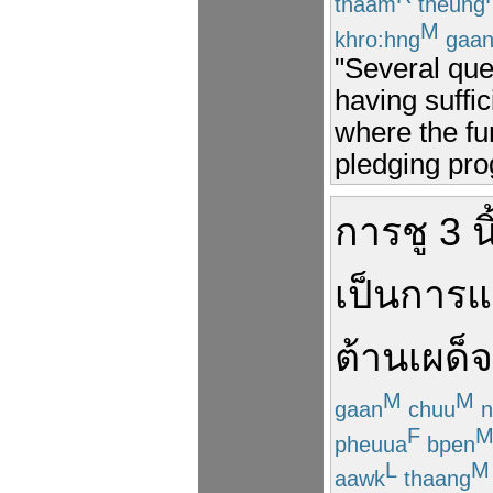
thaam
theung
M
khro:hng
gaa
"Several ques
having suffi
where the fu
pledging pro
การ
ชู
3
น
เป็น
การแ
ต้าน
เผด็
M
M
gaan
chuu
n
F
pheuua
bpen
L
M
aawk
thaang