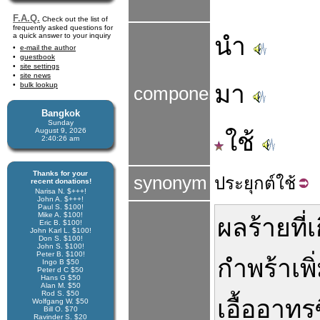
F.A.Q.
Check out the list of
frequently asked questions for
a quick answer to your inquiry
นำ
e-mail the author
guestbook
site settings
site news
มา
bulk lookup
components
Bangkok
Sunday
August 9, 2026
ใช้
2:40:27 am
Thanks for your
synonym
ประยุกต์
ใช้
recent donations!
Narisa N. $+++!
John A. $+++!
Paul S. $100!
Mike A. $100!
ผลร้าย
ที่
เ
Eric B. $100!
John Karl L. $100!
Don S. $100!
John S. $100!
Peter B. $100!
กำพร้า
เพ
Ingo B $50
Peter d C $50
Hans G $50
Alan M. $50
Rod S. $50
เอื้ออาทร
Wolfgang W. $50
Bill O. $70
Ravinder S. $20