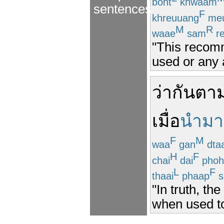
boht
khwaam
sentences
F
khreuuang
me
M
R
waae
sam
re
"This recom
used or any 
ว่า
กัน
ตาม
เมื่อ
นำมา
F
M
waa
gan
dta
H
F
chai
dai
phoh
L
F
thaai
phaap
s
"In truth, t
when used to