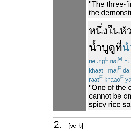
"The three-f
the demonstr
หนึ่ง
ใน
หั
น้ำบูดู
ที่
น
L
M
neung
nai
hu
L
F
khaat
mai
dai
F
F
raat
khaao
y
"One of the e
cannot be om
spicy rice sa
2.
[verb]