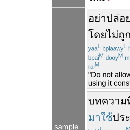
อย่า
ปล่อย
โดยไม่
ถู
L
L
yaa
bplaawy
h
M
M
bpai
dooy
m
M
rai
"Do not allo
using it cons
บทความ
ท
มาใช้
ปร
sample
L