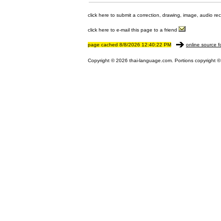
click here to submit a correction, drawing, image, audio re
click here to e-mail this page to a friend
page cached 8/8/2026 12:40:22 PM
online source f
Copyright © 2026 thai-language.com. Portions copyright © 