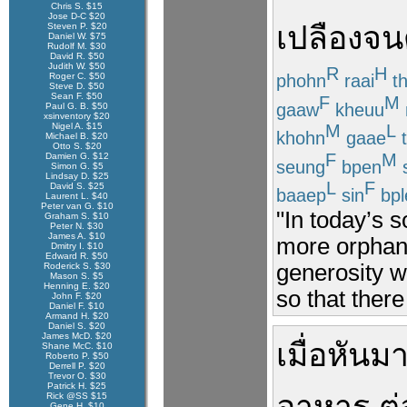
Chris S. $15
Jose D-C $20
เปลือง
จน
Steven P. $20
Daniel W. $75
Rudolf M. $30
David R. $50
Judith W. $50
R
H
phohn
raai
t
Roger C. $50
Steve D. $50
Sean F. $50
F
M
gaaw
kheuu
Paul G. B. $50
xsinventory $20
Nigel A. $15
M
L
khohn
gaae
t
Michael B. $20
Otto S. $20
F
M
Damien G. $12
seung
bpen
s
Simon G. $5
Lindsay D. $25
L
F
David S. $25
baaep
sin
bpl
Laurent L. $40
Peter van G. $10
"In today’s s
Graham S. $10
Peter N. $30
James A. $10
more orphane
Dmitry I. $10
Edward R. $50
generosity w
Roderick S. $30
Mason S. $5
Henning E. $20
so that there
John F. $20
Daniel F. $10
Armand H. $20
Daniel S. $20
James McD. $20
เมื่อ
หันม
Shane McC. $10
Roberto P. $50
Derrell P. $20
Trevor O. $30
Patrick H. $25
Rick @SS $15
Gene H. $10