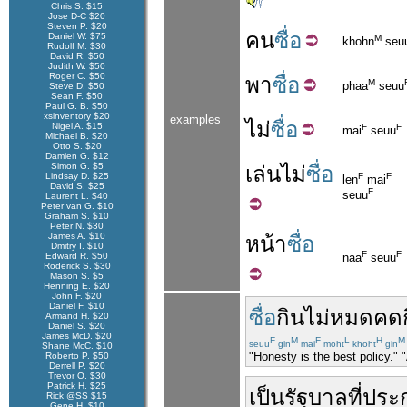
Chris S. $15
Jose D-C $20
Steven P. $20
คน
ซื่อ
Daniel W. $75
M
khohn
seu
Rudolf M. $30
David R. $50
Judith W. $50
Roger C. $50
พา
ซื่อ
M
phaa
seuu
Steve D. $50
Sean F. $50
Paul G. B. $50
xsinventory $20
examples
ไม่
ซื่อ
Nigel A. $15
F
F
mai
seuu
Michael B. $20
Otto S. $20
Damien G. $12
Simon G. $5
เล่น
ไม่
ซื่อ
Lindsay D. $25
F
F
len
mai
David S. $25
F
seuu
Laurent L. $40
Peter van G. $10
Graham S. $10
Peter N. $30
James A. $10
หน้า
ซื่อ
Dmitry I. $10
F
F
Edward R. $50
naa
seuu
Roderick S. $30
Mason S. $5
Henning E. $20
John F. $20
Daniel F. $10
ซื่อ
กิน
ไม่
หมด
คด
Armand H. $20
Daniel S. $20
James McD. $20
F
M
F
L
H
M
seuu
gin
mai
moht
khoht
gin
Shane McC. $10
"Honesty is the best policy."
Roberto P. $50
Derrell P. $20
Trevor O. $30
Patrick H. $25
เป็น
รัฐบาล
ที่
ประ
Rick @SS $15
Gene H. $10