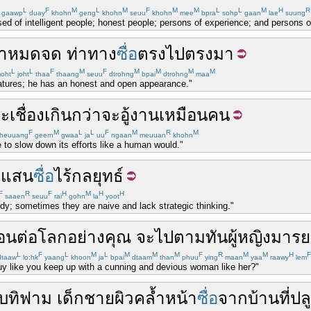
L
F
M
L
M
F
M
M
L
L
M
H
R
gaawp
duay
khohn
geng
khohn
seuu
khohn
mee
bpra
sohp
gaan
lae
suung
d of intelligent people; honest people; persons of experience; and persons of
า
หมดจด
ท่าทาง
ซื่อ
ตรงไปตรงมา
L
L
F
M
F
M
M
M
M
oht
joht
thaa
thaang
seuu
dtrohng
bpai
dtrohng
maa
eatures; he has an honest and open appearance."
ะ
เชื่อง
เกินกว่า
จะ
อู้งาน
เหมือน
คน
F
M
L
L
F
M
R
M
heuuang
geern
gwaa
ja
uu
ngaan
meuuan
khohn
e to slow down its efforts like a human would."
็
แสน
ซื่อ
ไร้
กลยุทธ์
F
R
F
H
M
H
H
saaen
seuu
rai
gohn
la
yoot
dy; sometimes they are naive and lack strategic thinking."
่อนต่อโลก
อย่าง
คุณ
จะ
ไป
ตามทัน
ผู้หญิง
มารย
L
F
L
M
L
M
M
M
F
R
M
M
H
F
taaw
lo:hk
yaang
khoon
ja
bpai
dtaam
than
phuu
ying
maan
yaa
raawy
lem
uy like you keep up with a cunning and devious woman like her?"
ับ
ทิฟาม
เด็กชาย
ผิวคล้ำ
หน้า
ซื่อ
จาก
บ้าน
ที่
ปล