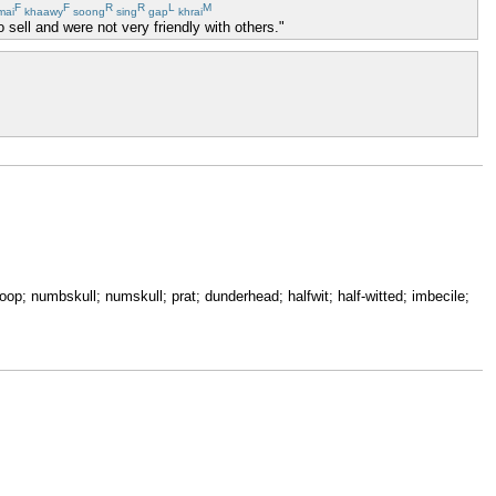
F
F
R
R
L
M
mai
khaawy
soong
sing
gap
khrai
sell and were not very friendly with others."
poop; numbskull; numskull; prat; dunderhead; halfwit; half-witted; imbecile;