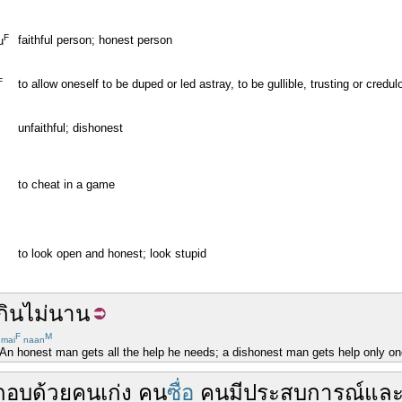
F
faithful person; honest person
u
F
to allow oneself to be duped or led astray, to be gullible, trusting or credul
unfaithful; dishonest
to cheat in a game
to look open and honest; look stupid
กิน
ไม่
นาน
F
M
mai
naan
 "An honest man gets all the help he needs; a dishonest man gets help only on
กอบ
ด้วย
คน
เก่ง
คน
ซื่อ
คน
มี
ประสบการณ์
แล