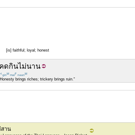
[is] faithful; loyal; honest
คด
กิน
ไม่นาน
H
M
F
M
gin
mai
naan
Honesty brings riches; trickery brings ruin."
อีสาน