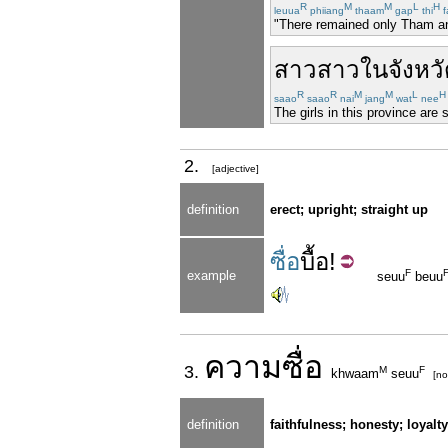
R
M
M
L
H
leuua
phiiang
thaam
gap
thi
f
"There remained only Tham and
สาว
สาว
ใน
จังหว
R
R
M
M
L
H
saao
saao
nai
jang
wat
nee
The girls in this province are
2.
[adjective]
definition
erect; upright; straight up
ซื่อ
บื้อ
!
F
example
seuu
beuu
ความ
ซื่อ
3.
M
F
khwaam
seuu
[no
definition
faithfulness; honesty; loyalty