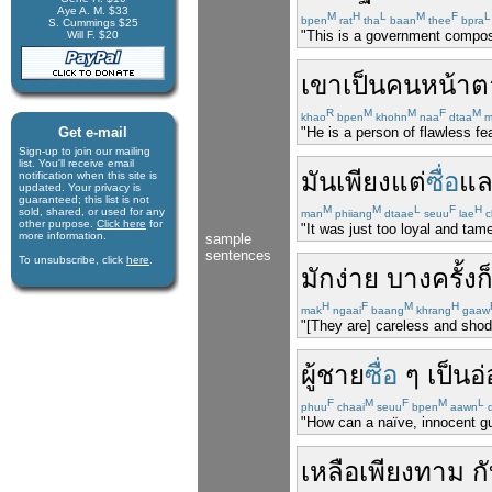
Aye A. M. $33
M
H
L
M
F
L
bpen
rat
tha
baan
thee
bpra
S. Cummings $25
"This is a government compose
Will F. $20
เขา
เป็น
คน
หน้าต
R
M
M
F
M
khao
bpen
khohn
naa
dtaa
m
Get e-mail
"He is a person of flawless f
Sign-up to join our mail­ing
list. You'll receive e­mail
มัน
เพียงแต่
ซื่อ
แล
notification when this site is
updated. Your privacy is
guaran­teed; this list is not
M
M
L
F
H
sold, shared, or used for any
man
phiiang
dtaae
seuu
lae
c
other purpose.
Click here
for
"It was just too loyal and tam
more infor­mation.
sample
sentences
To unsubscribe, click
here
.
มักง่าย
บางครั้ง
ก
H
F
M
H
mak
ngaai
baang
khrang
gaaw
"[They are] careless and shod
ผู้ชาย
ซื่อ
ๆ
เป็น
อ
F
M
F
M
L
phuu
chaai
seuu
bpen
aawn
d
"How can a naïve, innocent g
เหลือ
เพียง
ทาม
ก