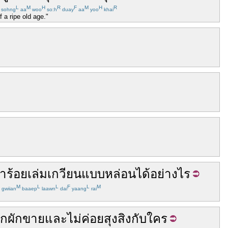
L
M
H
R
F
M
H
R
sohng
aa
woo
so:h
duay
aa
yoo
khai
 a ripe old age."
า
ร้อยเล่มเกวียน
แบบ
หล่อน
ได้
อย่างไร
M
L
L
F
L
M
gwiian
baaep
laawn
dai
yaang
rai
ูกผักขาย
และ
ไม่ค่อย
สุงสิง
กับ
ใคร