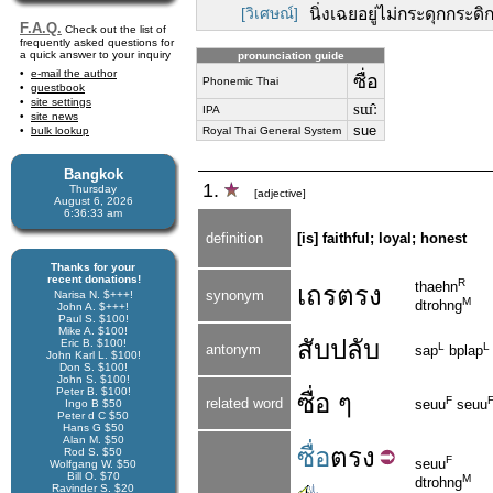
[วิเศษณ์]
นิ่งเฉยอยู่ไม่กระดุกกระดิก
F.A.Q.
Check out the list of
frequently asked questions for
a quick answer to your inquiry
pronunciation guide
e-mail the author
ซื่อ
Phonemic Thai
guestbook
site settings
sɯ̂ː
IPA
site news
sue
bulk lookup
Royal Thai General System
Bangkok
1.
Thursday
[adjective]
August 6, 2026
6:36:34 am
definition
[is] faithful; loyal; honest
Thanks for your
recent donations!
R
thaehn
เถรตรง
synonym
Narisa N. $+++!
M
dtrohng
John A. $+++!
Paul S. $100!
Mike A. $100!
สับปลับ
Eric B. $100!
L
L
antonym
sap
bplap
John Karl L. $100!
Don S. $100!
John S. $100!
Peter B. $100!
ซื่อ ๆ
F
related word
seuu
seuu
Ingo B $50
Peter d C $50
Hans G $50
Alan M. $50
ซื่อ
ตรง
Rod S. $50
F
seuu
Wolfgang W. $50
Bill O. $70
M
dtrohng
Ravinder S. $20