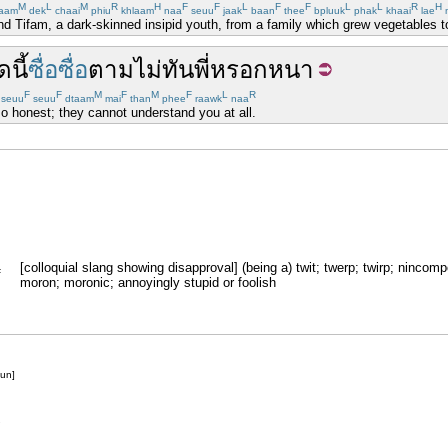
M
L
M
R
H
F
F
L
F
F
L
L
R
H
aam
dek
chaai
phiu
khlaam
naa
seuu
jaak
baan
thee
bpluuk
phak
khaai
lae
 Tifam, a dark-skinned insipid youth, from a family which grew vegetables to 
ัด
นี้
ซื่อ
ซื่อ
ตามไม่ทัน
พี่
หรอก
หนา
F
F
M
F
M
F
L
R
seuu
seuu
dtaam
mai
than
phee
raawk
naa
 so honest; they cannot understand you at all.
[colloquial slang showing disapproval] (being a) twit; twerp; twirp; nincom
F
moron; moronic; annoyingly stupid or foolish
un]