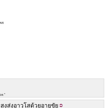
ous
ce."
ะ
สูง
ส่ง
อาวุโส
ด้วย
อายุขัย