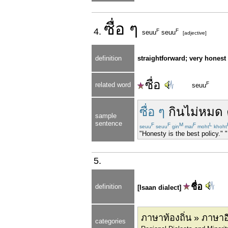
ซื่อ
ๆ
4.
F
F
seuu
seuu
[adjective]
definition
straightforward; very honest
ซื่อ
F
related word
seuu
ซื่อ ๆ
กิน
ไม่
หมด
sample
sentence
F
F
M
F
L
seuu
seuu
gin
mai
moht
khoht
"Honesty is the best policy." "
5.
ชื่อ
definition
[Isaan dialect]
ภาษาท้องถิ่น » ภาษา
categories