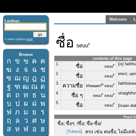
Welcome
L
Lookup:
ซื่อ
» more options
here
F
seuu
Browse
contents of this page
ก
ข
ฃ
ค
ฅ
1.
[is] faithf
ซื่อ
F
seuu
ฆ
ง
จ
ฉ
ช
2.
erect; upr
ซื่อ
F
ซ
ฌ
ญ
ฎ
ฏ
seuu
3.
faithfulne
ฐ
ฑ
ฒ
ณ
ด
ความซื่อ
M
F
khwaam
seuu
ต
ถ
ท
ธ
น
4.
straightfo
ซื่อ ๆ
F
F
seuu
seuu
บ
ป
ผ
ฝ
พ
5.
ซื่อ
F
seuu
[Isaan dia
ฟ
ภ
ม
ย
ร
Royal In
ฤ
ล
ว
ศ
ษ
ซื่อ; ซื่อๆ /ซื่อ; ซื่อ-ซื่อ/
ส
ห
ฬ
อ
ฮ
[วิเศษณ์]
ตรง เช่น คนซื่อ
ไม่มีเล่ห์
,