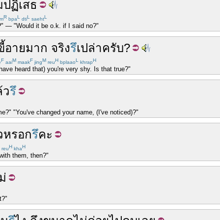
ม
ปฏิเสธ
R
L
L
L
m
bpa
dti
saeht
?" — "Would it be o.k. if I said no?"
ขี้อาย
มาก
จริง
รึ
เปล่า
ครับ
?
F
M
F
M
H
L
H
e
aai
maak
jing
reu
bplaao
khrap
have heard that) you're very shy. Is that true?"
้ว
รึ
?" "You've changed your name, (I've noticed)?"
ว
หรอก
รึ
คะ
H
H
reu
kha
 with them, then?"
ม่
t?"