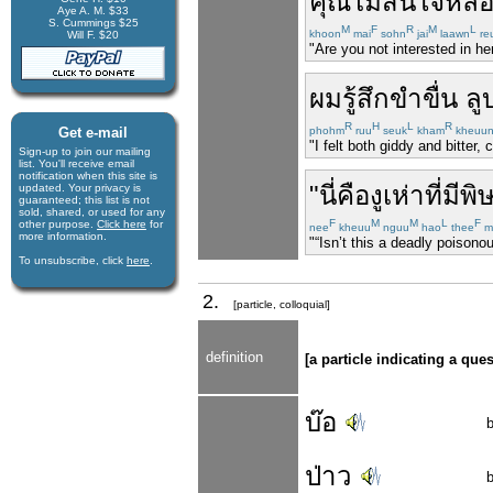
คุณ
ไม่
สนใจ
หล่
Aye A. M. $33
S. Cummings $25
M
F
R
M
L
khoon
mai
sohn
jai
laawn
re
Will F. $20
"Are you not interested in he
ผม
รู้สึก
ขำ
ขื่น
ลู
R
H
L
R
Get e-mail
phohm
ruu
seuk
kham
kheuu
"I felt both giddy and bitter,
Sign-up to join our mail­ing
list. You'll receive e­mail
notification when this site is
"
นี่
คือ
งูเห่า
ที่มี
พิ
updated. Your privacy is
guaran­teed; this list is not
sold, shared, or used for any
F
M
M
L
F
other purpose.
Click here
for
nee
kheuu
nguu
hao
thee
m
more infor­mation.
"“Isn’t this a deadly poison
To unsubscribe, click
here
.
2.
[particle, colloquial]
definition
[a particle indicating a que
บ๊อ
ป่าว