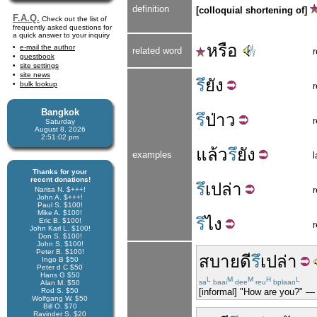
definition
[colloquial shortening of]
F.A.Q.
Check out the list of
frequently asked questions for
a quick answer to your inquiry
หรือ
e-mail the author
related word
guestbook
site settings
site news
รึ
ยัง
bulk lookup
r
Bangkok
รึ
ป่าว
r
Saturday
August 8, 2026
2:51:03 pm
แล้ว
รึ
ยัง
examples
Thanks for your
recent donations!
รึ
เปล่า
r
Narisa N. $+++!
John A. $+++!
Paul S. $100!
Mike A. $100!
รึ
ไง
Eric B. $100!
r
John Karl L. $100!
Don S. $100!
John S. $100!
Peter B. $100!
สบาย
ดี
รึ
เปล่า
Ingo B $50
Peter d C $50
Hans G $50
L
M
M
H
L
sa
baai
dee
reu
bplaao
Alan M. $50
Rod S. $50
[informal] "How are you?" —
Wolfgang W. $50
Bill O. $70
Ravinder S. $20