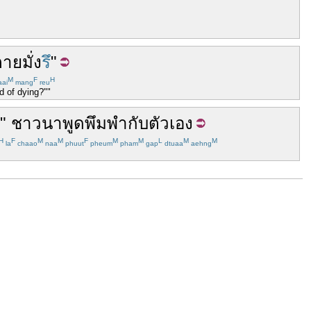
ตาย
มั่ง
รึ
"
M
F
H
aai
mang
reu
id of dying?""
"
ชาวนา
พูด
พึมพำ
กับ
ตัวเอง
H
F
M
M
F
M
M
L
M
M
la
chaao
naa
phuut
pheum
pham
gap
dtuaa
aehng