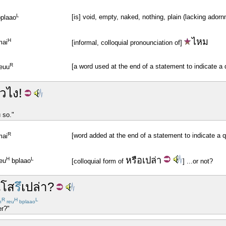
L
[is] void, empty, naked, nothing, plain (lacking ado
bplaao
ไหม
H
mai
[informal, colloquial pronounciation of]
R
[a word used at the end of a statement to indicate a
reuu
้ว
ไง
!
 so."
R
[word added at the end of a statement to indicate a qu
mai
หรือ
เปล่า
H
L
eu
bplaao
[colloquial form of
] ...or not?
ณ
โส
รึ
เปล่า
?
R
H
L
h
reu
bplaao
er?"