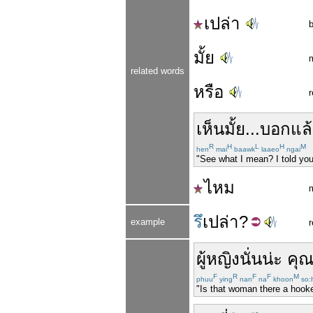
เปล่า
มั้ย
related words
หรือ
เห็น
มั้ย
...
บอก
แล
R
H
L
H
M
hen
mai
baawk
laaeo
ngai
"See what I mean? I told you
ไหม
รึ
เปล่า
?
example
r
ผู้หญิง
นั่น
น่ะ
คุ
F
R
F
F
M
phuu
ying
nan
na
khoon
so:
"Is that woman there a hook