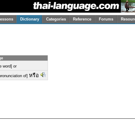
essons
Dictionary
Categories
Reference
Forums
Resour
ge
he word] or
หรือ
 pronunciation of]