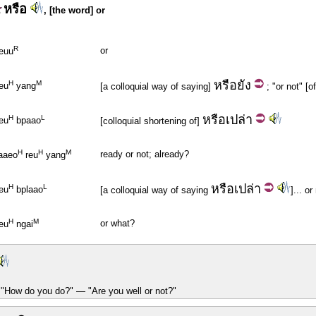
หรือ
, [the word] or
R
or
reuu
หรือ
ยัง
H
M
eu
yang
[a colloquial way of saying]
; "or not" [
หรือ
เปล่า
H
L
eu
bpaao
[colloquial shortening of]
H
H
M
ready or not; already?
laaeo
reu
yang
หรือ
เปล่า
H
L
eu
bplaao
[a colloquial way of saying
]... or
H
M
or what?
eu
ngai
 "How do you do?" — "Are you well or not?"