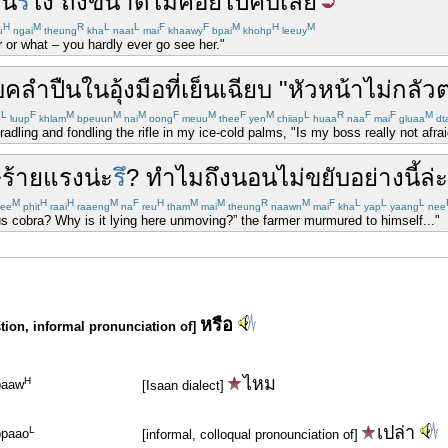
อน
รึ
ไง
ถึงขนาด
ไม่ค่อย
ไป
คบ
เลย
H
M
R
L
L
F
F
M
H
M
u
ngai
theung
kha
naat
mai
khaawy
bpai
khohp
leeuy
r or what – you hardly ever go see her."
บคลำ
ปืน
ใน
อุ้งมือ
ที่
เย็นเฉียบ
"
หัวหน้า
ไม่
กลัว
L
F
M
M
M
F
M
F
M
L
R
F
F
M
n
luup
khlam
bpeuun
nai
oong
meuu
thee
yen
chiiap
huaa
naa
mai
gluaa
dt
 cradling and fondling the rifle in my ice-cold palms, "Is my boss really not afra
ษ
ร้ายแรง
น่ะ
รึ
?
ทำไม
ถึง
นอน
ไม่
ขยับ
อย่างนี้
ล่ะ
M
H
H
M
F
H
M
M
R
M
F
L
L
L
ee
phit
raai
raaeng
na
reu
tham
mai
theung
naawn
mai
kha
yap
yaang
nee
ous cobra? Why is it lying here unmoving?” the farmer murmured to himself..."
หรือ
stion, informal pronunciation of]
ไหม
H
baaw
[Isaan dialect]
เปล่า
L
bpaao
[informal, colloqual pronounciation of]