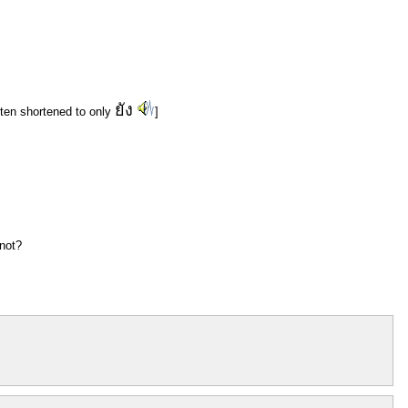
ยัง
often shortened to only
]
 not?