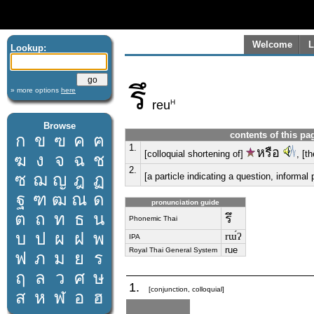
Welcome
L
Lookup:
รึ
» more options
here
H
reu
Browse
contents of this pa
ก
ข
ฃ
ค
ฅ
1.
หรือ
[colloquial shortening of]
, [t
ฆ
ง
จ
ฉ
ช
2.
ซ
ฌ
ญ
ฎ
ฏ
[a particle indicating a question, informal
ฐ
ฑ
ฒ
ณ
ด
pronunciation guide
ต
ถ
ท
ธ
น
รึ
Phonemic Thai
บ
ป
ผ
ฝ
พ
rɯ́ʔ
IPA
rue
Royal Thai General System
ฟ
ภ
ม
ย
ร
ฤ
ล
ว
ศ
ษ
1.
[conjunction, colloquial]
ส
ห
ฬ
อ
ฮ