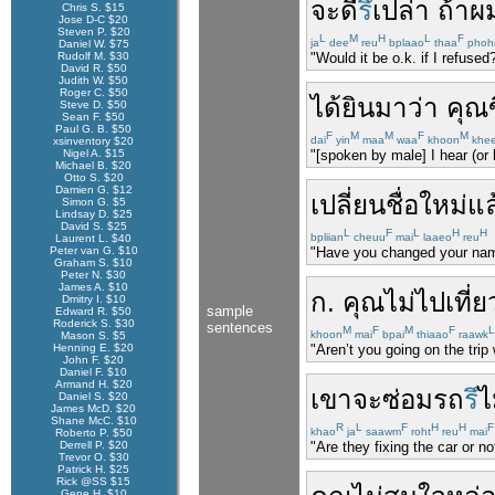
จะ
ดี
รึ
เปล่า
ถ้า
ผ
Chris S. $15
Jose D-C $20
Steven P. $20
L
M
H
L
F
ja
dee
reu
bplaao
thaa
phoh
Daniel W. $75
Rudolf M. $30
"Would it be o.k. if I refused
David R. $50
Judith W. $50
Roger C. $50
ได้ยิน
มา
ว่า
คุณ
Steve D. $50
Sean F. $50
Paul G. B. $50
F
M
M
F
M
dai
yin
maa
waa
khoon
khe
xsinventory $20
Nigel A. $15
"[spoken by male] I hear (or 
Michael B. $20
Otto S. $20
Damien G. $12
เปลี่ยน
ชื่อ
ใหม่
แล
Simon G. $5
Lindsay D. $25
David S. $25
L
F
L
H
H
bpliian
cheuu
mai
laaeo
reu
Laurent L. $40
Peter van G. $10
"Have you changed your name
Graham S. $10
Peter N. $30
James A. $10
ก
.
คุณ
ไม่
ไปเที่ย
Dmitry I. $10
sample
Edward R. $50
Roderick S. $30
sentences
M
F
M
F
L
khoon
mai
bpai
thiaao
raawk
Mason S. $5
Henning E. $20
"Aren’t you going on the trip
John F. $20
Daniel F. $10
Armand H. $20
เขา
จะ
ซ่อม
รถ
รึ
ไ
Daniel S. $20
James McD. $20
Shane McC. $10
R
L
F
H
H
F
khao
ja
saawm
roht
reu
mai
Roberto P. $50
Derrell P. $20
"Are they fixing the car or no
Trevor O. $30
Patrick H. $25
Rick @SS $15
Gene H. $10