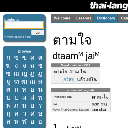
Welcome
Lessons
Dictionary
Cat
Lookup:
ตามใจ
» more options
here
Browse
dtaam
jai
M
M
ก
ข
ฃ
ค
ฅ
ฆ
ง
จ
ฉ
ช
Royal Institute - 1982
ตามใจ /ตาม-ไจ/
ซ
ฌ
ญ
ฎ
ฏ
[กริยา]
แล้วแต่ใจ.
ฐ
ฑ
ฒ
ณ
ด
ต
ถ
ท
ธ
น
pronunciation guide
บ
ป
ผ
ฝ
พ
ตาม-ไจ
Phonemic Thai
ฟ
ภ
ม
ย
ร
taːm tɕaj
IPA
tam chai
Royal Thai General System
ฤ
ล
ว
ศ
ษ
ส
ห
ฬ
อ
ฮ
1.