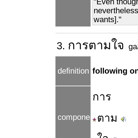
"Even though
nevertheless
wants]."
การ
ตามใจ
3.
ga
definition
following o
การ
ตาม
components