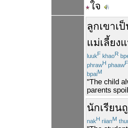
ใจ
ลูก
เขา
เป
แม่
เลี้ยง
แ
F
R
luuk
khao
bp
H
F
phraw
phaaw
M
bpai
"The child a
parents spoi
นักเรียน
ถ
H
M
nak
riian
thu