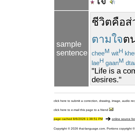
ใจ
ชีวิต
คือ
ส
ตามใจ
ตน
sample
M
H
sentence
chee
wit
khe
H
M
lae
gaan
dt
"Life is a co
desires."
click here to submit a correction, drawing, image, audio re
click here to e-mail this page to a friend
page cached 8/6/2026 1:38:51 PM
online source fo
Copyright © 2026 thai-language.com. Portions copyright © 