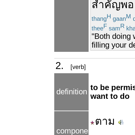
สำคัญ
พอ
H
M
thang
gaan
d
F
R
thee
sam
kh
"Both doing 
filling your 
2.
[verb]
to be permi
definition
want to do
ตาม
components