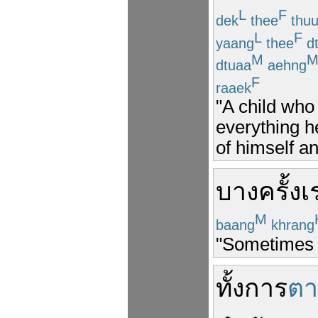
L
F
dek
thee
thuu
L
F
yaang
thee
d
M
dtuaa
aehng
F
raaek
"A child who
everything he
of himself a
บางครั้ง
เ
M
baang
khrang
"Sometimes w
ทั้ง
การ
ตา