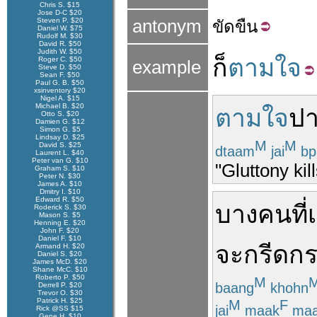
Chris S. $15
Jose D-C $20
Steven P. $20
antonym
ขัด
ขืน
Daniel W. $75
Rudolf M. $30
David R. $50
Judith W. $50
ก็
ตามใจ
Roger C. $50
example
Steve D. $50
Sean F. $50
Paul G. B. $50
xsinventory $20
Nigel A. $15
Michael B. $20
ตามใจ
ป
Otto S. $20
Damien G. $12
Simon G. $5
Lindsay D. $25
M
M
David S. $25
dtaam
jai
bp
Laurent L. $40
Peter van G. $10
"Gluttony ki
Graham S. $10
Peter N. $30
James A. $10
Dmitry I. $10
Edward R. $50
บางคน
ที่
Roderick S. $30
Mason S. $5
Henning E. $20
John F. $20
Daniel F. $10
จะ
กรีดก
Armand H. $20
Daniel S. $20
James McD. $20
Shane McC. $10
Roberto P. $50
M
baang
khohn
Derrell P. $20
Trevor O. $30
Patrick H. $25
M
F
jai
maak
ma
Rick @SS $15
Gene H. $10