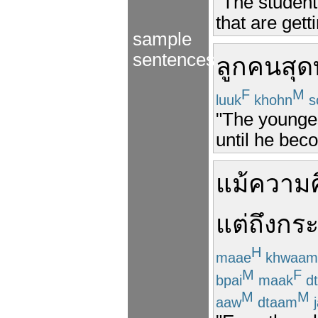
"The student
that are gett
sample
sentences
ลูก
คนสุด
F
M
luuk
khohn
s
"The youngest
until he bec
แม้
ความค
แต่ถึงกระ
H
maae
khwaam
M
F
bpai
maak
dt
M
M
aaw
dtaam
j