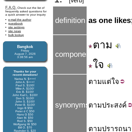
[verb]
F.A.Q.
Check out the list of
frequently asked questions for
a quick answer to your inquiry
definition
as one likes
e-mail the author
guestbook
site settings
site news
bulk lookup
ตาม
Bangkok
Friday
components
August 7, 2026
3:38:56 am
ใจ
Thanks for your
recent donations!
Narisa N. $+++!
ตาม
แต่
ใจ
John A. $+++!
Paul S. $100!
Mike A. $100!
Eric B. $100!
John Karl L. $100!
Don S. $100!
John S. $100!
synonyms
ตาม
ประสงค์
Peter B. $100!
Ingo B $50
Peter d C $50
Hans G $50
Alan M. $50
Rod S. $50
Wolfgang W. $50
ตาม
ปรารถนา
Bill O. $70
Ravinder S. $20