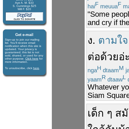
F
F
Aye A. M. $33
hai
meuua
ma
S. Cummings $25
Will F. $20
"Some peopl
and cry if th
Get e-mail
ง.
ตามใจ
Sign-up to join our mail­ing
list. You'll receive e­mail
notification when this site is
updated. Your privacy is
guaran­teed; this list is not
ต่อ
ด้วย
อ่
sold, shared, or used for any
other purpose.
Click here
for
more infor­mation.
H
M
To unsubscribe, click
here
.
nga
dtaam
ja
R
L
yaam
dtaaw
Whatever you
Siam Square 
เด็ก
ๆ
สมั