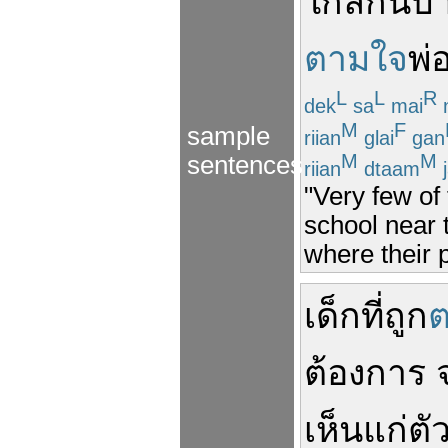
ใกล้กัน
บ้
ตามใจ
พ่
L
L
R
dek
sa
mai
M
F
sample
riian
glai
gan
M
M
sentences
riian
dtaam
j
"Very few of
school near 
where their 
เด็ก
ที่
ถูก
ต้องการ
เห็นแก่ตั