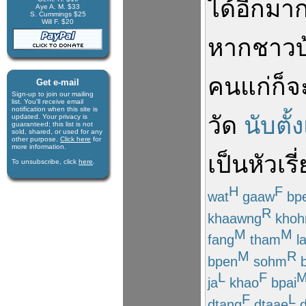
ได้
อีก
มา
Aye A. M. $33
S. Cummings $25
Will F. $20
หาก
ชาวบ
คนแก่
ก็
จ
Get e-mail
Sign-up to join our mail­ing
list. You'll receive e­mail
notification when this site is
วัด
นับตั้
updated. Your privacy is
guaran­teed; this list is not
sold, shared, or used for any
other purpose.
Click here
for
more infor­mation.
เป็น
หัวเร
To unsubscribe, click
here
.
H
F
wat
gaaw
bp
R
khaawng
khoh
M
M
fang
tham
l
M
R
bpen
sohm
b
L
F
ja
khao
bpai
F
L
dtang
dtaae
d