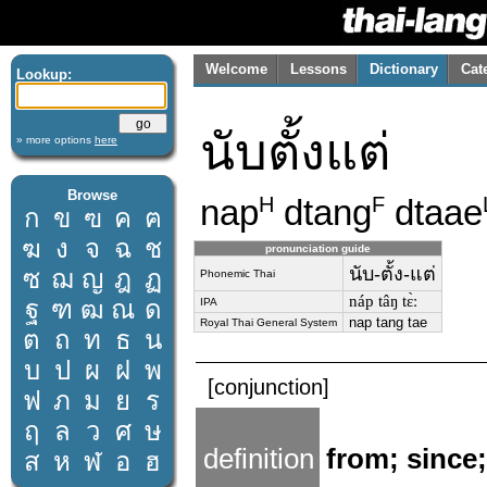
Welcome
Lessons
Dictionary
Cat
Lookup:
นับตั้งแต่
» more options
here
Browse
nap
dtang
dtaae
H
F
ก
ข
ฃ
ค
ฅ
ฆ
ง
จ
ฉ
ช
pronunciation guide
นับ-ตั้ง-แต่
ซ
ฌ
ญ
ฎ
ฏ
Phonemic Thai
náp tâŋ tɛ̀ː
ฐ
ฑ
ฒ
ณ
ด
IPA
nap tang tae
Royal Thai General System
ต
ถ
ท
ธ
น
บ
ป
ผ
ฝ
พ
[conjunction]
ฟ
ภ
ม
ย
ร
ฤ
ล
ว
ศ
ษ
definition
from; since;
ส
ห
ฬ
อ
ฮ