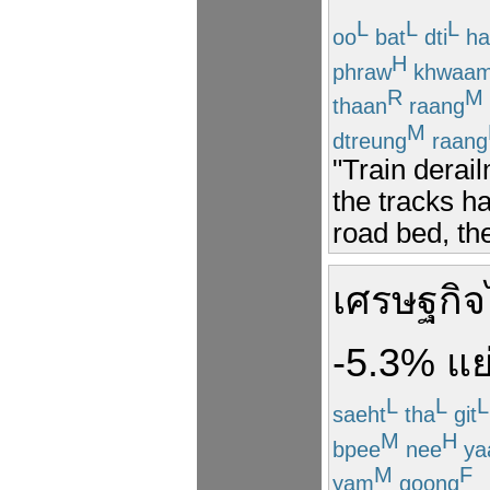
L
L
L
oo
bat
dti
ha
H
phraw
khwaa
R
M
thaan
raang
M
dtreung
raang
"Train derai
the tracks ha
road bed, the
เศรษฐกิจ
-5.3%
แย
L
L
L
saeht
tha
git
M
H
bpee
nee
ya
M
F
yam
goong