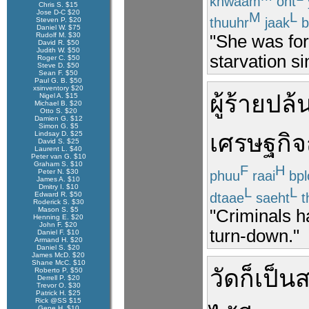
khwaam
oht
Chris S. $15
Jose D-C $20
M
L
thuuhr
jaak
b
Steven P. $20
Daniel W. $75
Rudolf M. $30
"She was for
David R. $50
Judith W. $50
starvation s
Roger C. $50
Steve D. $50
Sean F. $50
Paul G. B. $50
xsinventory $20
ผู้ร้าย
ปล้น
Nigel A. $15
Michael B. $20
Otto S. $20
Damien G. $12
Simon G. $5
Lindsay D. $25
เศรษฐกิ
David S. $25
Laurent L. $40
Peter van G. $10
Graham S. $10
F
H
Peter N. $30
phuu
raai
bpl
James A. $10
Dmitry I. $10
L
L
dtaae
saeht
t
Edward R. $50
Roderick S. $30
Mason S. $5
"Criminals h
Henning E. $20
John F. $20
turn-down."
Daniel F. $10
Armand H. $20
Daniel S. $20
James McD. $20
Shane McC. $10
วัด
ก็
เป็น
ส
Roberto P. $50
Derrell P. $20
Trevor O. $30
Patrick H. $25
Rick @SS $15
Gene H. $10