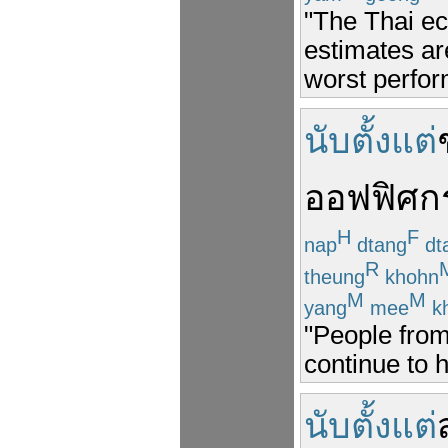
"The Thai ec
estimates ar
worst perfor
นับตั้งแต่
ออฟฟิศ
ก
H
F
nap
dtang
dt
R
theung
khohn
M
M
yang
mee
k
"People from
continue to h
นับตั้งแต่