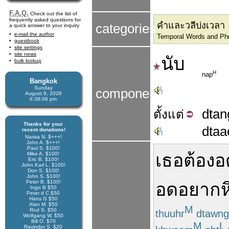
F.A.Q.
Check out the list of
frequently asked questions for
คำและวลีบ่งเวลา
categories
a quick answer to your inquiry
e-mail the author
Temporal Words and Ph
guestbook
site settings
site news
นับ
bulk lookup
H
nap
Bangkok
Sunday
components
August 9, 2026
6:38:06 pm
dtan
ตั้ง
แต่
Thanks for your
dtaa
recent donations!
Narisa N. $+++!
John A. $+++!
Paul S. $100!
เธอ
ต้อง
อด
Mike A. $100!
Eric B. $100!
John Karl L. $100!
Don S. $100!
John S. $100!
Peter B. $100!
อดอยากห
Ingo B $50
Peter d C $50
Hans G $50
Alan M. $50
M
Rod S. $50
thuuhr
dtawng
Wolfgang W. $50
Bill O. $70
M
L
Ravinder S. $20