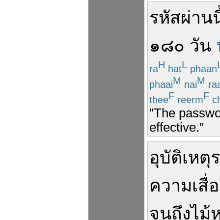
รหัสผ่าน
น
๑๘๐
วัน
H
L
ra
hat
phaan
M
M
phaai
nai
ra
F
F
thee
reerm
ch
"The passwor
effective."
อุบัติเหตุ
ความเสื่
จนถึง
ไม้