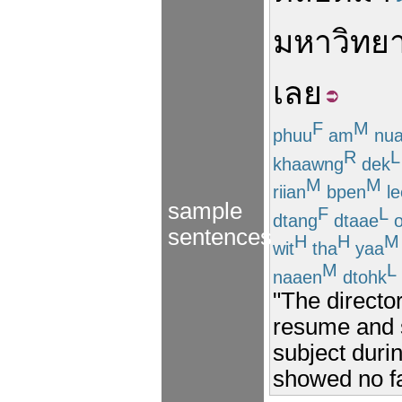
มหาวิทยา
เลย
F
M
phuu
am
nua
R
L
khaawng
dek
M
M
riian
bpen
le
sample
F
L
dtang
dtaae
o
sentences
H
H
M
wit
tha
yaa
M
L
naaen
dtohk
"The directo
resume and s
subject durin
showed no fa