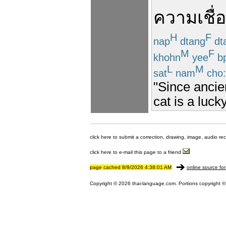
ความเชื่อ
H
F
nap
dtang
dt
M
F
khohn
yee
b
L
M
sat
nam
cho:
"Since ancie
cat is a luck
click here to submit a correction, drawing, image, audio re
click here to e-mail this page to a friend
page cached 8/9/2026 4:38:01 AM
online source for
Copyright © 2026 thai-language.com. Portions copyright © 