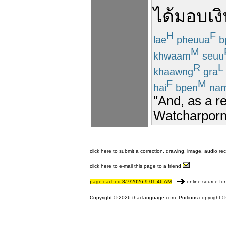
ได้
มอบ
เง
H
F
lae
pheuua
b
M
khwaam
seuu
R
L
khaawng
gra
F
M
hai
bpen
na
"And, as a r
Watcharporn,
click here to submit a correction, drawing, image, audio re
click here to e-mail this page to a friend
page cached 8/7/2026 9:01:46 AM
online source for
Copyright © 2026 thai-language.com. Portions copyright © 