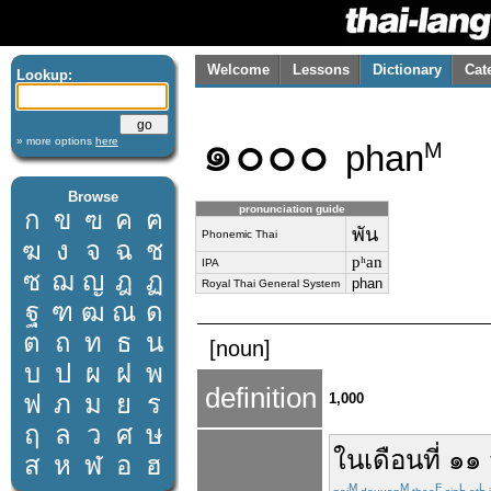
Welcome
Lessons
Dictionary
Cat
Lookup:
๑๐๐๐
» more options
here
phan
M
Browse
pronunciation guide
ก
ข
ฃ
ค
ฅ
พัน
Phonemic Thai
ฆ
ง
จ
ฉ
ช
pʰan
IPA
ซ
ฌ
ญ
ฎ
ฏ
phan
Royal Thai General System
ฐ
ฑ
ฒ
ณ
ด
ต
ถ
ท
ธ
น
[noun]
บ
ป
ผ
ฝ
พ
definition
ฟ
ภ
ม
ย
ร
1,000
ฤ
ล
ว
ศ
ษ
ใน
เดือน
ที่
๑๑
ส
ห
ฬ
อ
ฮ
M
M
F
L
L