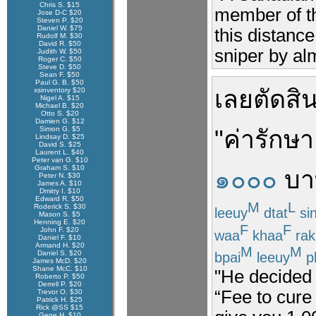
Chris S. $15
member of th
Jose D-C $20
Steven P. $20
Daniel W. $75
this distanc
Rudolf M. $30
David R. $50
sniper by al
Judith W. $50
Roger C. $50
Steve D. $50
Sean F. $50
Paul G. B. $50
เลย
ตัดสิ
xsinventory $20
Nigel A. $15
Michael B. $20
Otto S. $20
Damien G. $12
Simon G. $5
"
ค่า
รักษา
Lindsay D. $25
David S. $25
Laurent L. $40
Peter van G. $10
Graham S. $10
๑๐๐๐
บา
Peter N. $30
James A. $10
Dmitry I. $10
Edward R. $50
M
L
Roderick S. $30
leeuy
dtat
si
Mason S. $5
Henning E. $20
F
F
John F. $20
waa
khaa
rak
Daniel F. $10
Armand H. $20
M
M
Daniel S. $20
bpai
leeuy
p
James McD. $20
Shane McC. $10
"He decided t
Roberto P. $50
Derrell P. $20
“Fee to cure y
Trevor O. $30
Patrick H. $25
Rick @SS $15
Gene H. $10