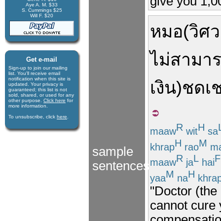
give you 1,00
Aye A. M. $33
S. Cummings $25
Will F. $20
หมอ
(
วิศ
ไม่สามา
Get e-mail
Sign-up to join our mail­ing
list. You'll receive e­mail
notification when this site is
เงิน
)
ชดเ
updated. Your privacy is
guaran­teed; this list is not
sold, shared, or used for any
other purpose.
Click here
for
more infor­mation.
To unsubscribe, click
here
.
R
H
maaw
wit
sa
H
M
khrap
rao
ma
sample
R
L
F
maaw
ja
hai
sentences
M
H
yaa
na
khra
"Doctor (the
cannot cure y
compensation