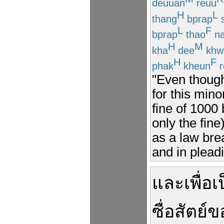
deuuan
reuu
H
L
thang
bprap
s
L
F
bprap
thao
n
H
M
kha
dee
khw
H
F
phak
kheun
r
"Even though
for this mino
fine of 1000 
only the fine
as a law brea
and in pleadi
และ
เพื่อเ
ซื่อสัตย์
ข