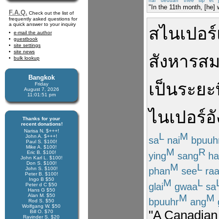
nai
deuuan
thee
sip
et
"In the 11th month, [he] w
F.A.Q.
Check out the list of
frequently asked questions for
a quick answer to your inquiry
สไนเปอร์
e-mail the author
guestbook
site settings
site news
สังหาร
สม
bulk lookup
Bangkok
เป็น
ระยะ
Friday
August 7, 2026
11:01:51 pm
ไนเปอร์
อ
Thanks for your
recent donations!
Narisa N. $+++!
L
M
John A. $+++!
sa
nai
bpuuh
Paul S. $100!
Mike A. $100!
M
R
Eric B. $100!
ying
sang
ha
John Karl L. $100!
Don S. $100!
M
L
phan
see
ra
John S. $100!
Peter B. $100!
Ingo B $50
M
L
glai
gwaa
sa
Peter d C $50
Hans G $50
Alan M. $50
M
M
bpuuhr
ang
g
Rod S. $50
Wolfgang W. $50
"A Canadian 
Bill O. $70
Ravinder S. $20