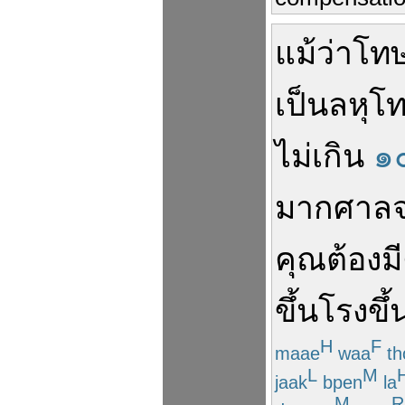
แม้ว่า
โท
เป็น
ลหุโ
ไม่
เกิน
๑
มาก
ศาล
คุณ
ต้อง
มี
ขึ้นโรงขึ
H
F
maae
waa
th
L
M
jaak
bpen
la
M
R