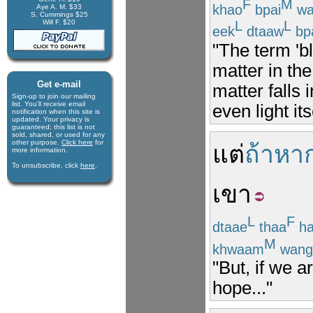
F
M
khao
bpai
wa
Aye A. M. $33
S. Cummings $25
Will F. $20
L
L
eek
dtaaw
bp
"The term 'bl
matter in th
Get e-mail
matter falls i
Sign-up to join our mail­ing
list. You'll receive e­mail
even light it
notification when this site is
updated. Your privacy is
guaran­teed; this list is not
sold, shared, or used for any
other purpose.
Click here
for
แต่
ถ้าหา
more infor­mation.
To unsubscribe, click
here
.
เขา
L
F
dtaae
thaa
ha
M
khwaam
wang
"But, if we 
hope..."