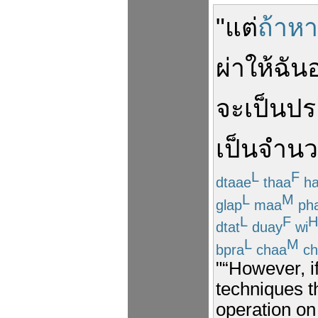
"
แต่
ถ้าห
ผ่า
ให้
ฉัน
จะ
เป็นปร
เป็น
จำน
L
F
dtaae
thaa
ha
L
M
glap
maa
ph
L
F
H
dtat
duay
wi
L
M
bpra
chaa
ch
"“However, if
techniques t
operation on