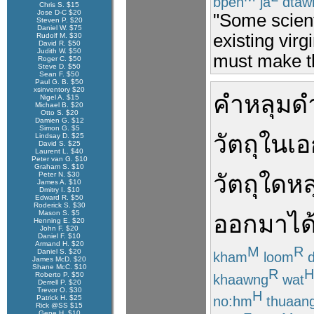
bpen
ja
dtaw
Chris S. $15
Jose D-C $20
"Some scienti
Steven P. $20
Daniel W. $75
existing virg
Rudolf M. $30
David R. $50
Judith W. $50
must make th
Roger C. $50
Steve D. $50
Sean F. $50
Paul G. B. $50
xsinventory $20
คำ
หลุมด
Nigel A. $15
Michael B. $20
Otto S. $20
Damien G. $12
Simon G. $5
วัตถุ
ใน
เ
Lindsay D. $25
David S. $25
Laurent L. $40
Peter van G. $10
Graham S. $10
Peter N. $30
วัตถุ
ใด
หล
James A. $10
Dmitry I. $10
Edward R. $50
Roderick S. $30
Mason S. $5
ออก
มา
ได
Henning E. $20
John F. $20
Daniel F. $10
Armand H. $20
M
R
Daniel S. $20
kham
loom
d
James McD. $20
Shane McC. $10
R
H
Roberto P. $50
khaawng
wat
Derrell P. $20
Trevor O. $30
H
no:hm
thuaan
Patrick H. $25
Rick @SS $15
Gene H. $10