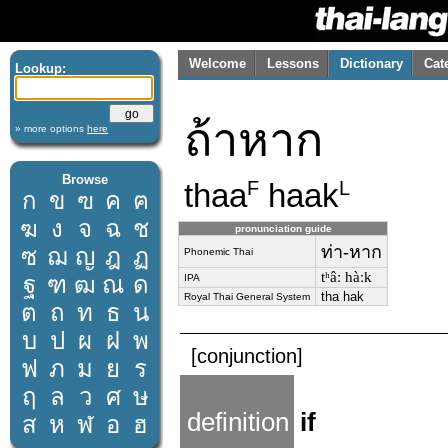
Welcome
Lessons
Dictionary
Cat
Lookup:
ถ้าหาก
» more options
here
Browse
thaa
haak
F
L
ก
ข
ฃ
ค
ฅ
ฆ
ง
จ
ฉ
ช
pronunciation guide
ท่า-หาก
ซ
ฌ
ญ
ฎ
ฏ
Phonemic Thai
tʰâː hàːk
ฐ
ฑ
ฒ
ณ
ด
IPA
tha hak
Royal Thai General System
ต
ถ
ท
ธ
น
บ
ป
ผ
ฝ
พ
[conjunction]
ฟ
ภ
ม
ย
ร
ฤ
ล
ว
ศ
ษ
definition
if
ส
ห
ฬ
อ
ฮ