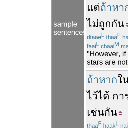
แต่
ถ้าหา
ไม่
ถูกกัน
sample
sentences
L
F
dtaae
thaa
ha
L
M
faai
chaai
ma
"However, if
stars are not
ถ้าหาก
ใ
ไว้
ได้
กา
เช่นกัน
F
L
thaa
haak
nai