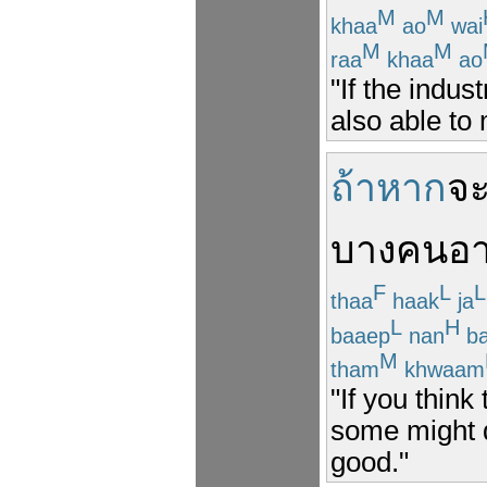
M
M
khaa
ao
wai
M
M
raa
khaa
ao
"If the indus
also able to 
ถ้าหาก
จ
บางคน
อ
F
L
L
thaa
haak
ja
L
H
baaep
nan
ba
M
tham
khwaam
"If you think
some might d
good."