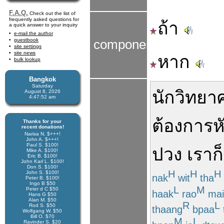
F.A.Q.
Check out the list of
frequently asked questions for
ถ้า
a quick answer to your inquiry
e-mail the author
guestbook
components
site settings
site news
หาก
bulk lookup
Bangkok
Saturday
นักวิทยา
August 8, 2026
4:47:53 am
ต้องการ
ห
Thanks for your
recent donations!
Narisa N. $+++!
John A. $+++!
Paul S. $100!
ปวง
เรา
ก็
Mike A. $100!
Eric B. $100!
John Karl L. $100!
Don S. $100!
H
H
H
John S. $100!
nak
wit
tha
Peter B. $100!
Ingo B $50
L
M
Peter d C $50
haak
rao
mai
Hans G $50
Alan M. $50
R
L
Rod S. $50
thaang
bpaa
Wolfgang W. $50
Bill O. $70
M
L
Ravinder S. $20