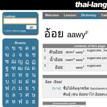
Welcome
Lessons
Dictionary
Cat
Lookup:
อ้อย
» more options
here
aawy
F
Browse
contents of this page
ก
ข
ฃ
ค
ฅ
1.
sugarcane,
Sa
ต้นอ้อย
F
F
dtohn
aawy
ฆ
ง
จ
ฉ
ช
2.
sugarcane jui
น้ำอ้อย
H
F
ซ
ฌ
ญ
ฎ
ฏ
naam
aawy
3.
sugarcane
ฐ
ฑ
ฒ
ณ
ด
อ้อย
F
aawy
ต
ถ
ท
ธ
น
บ
ป
ผ
ฝ
พ
อ้อย /อ้อย/
ฟ
ภ
ม
ย
ร
[นาม]
ชื่อไม้ล้มลุกชนิด
Saccharum of
ฤ
ล
ว
ศ
ษ
พันธุ์ เช่น อ้อยขาไก่ อ้อย
ส
ห
ฬ
อ
ฮ
pronunciation guide