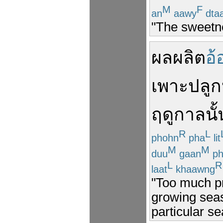
M
F
an
aawy
dta
"The sweetne
ผลผลิต
อ้
เพาะปลูก
ฤดูกาล
นั
R
L
phohn
pha
lit
M
M
duu
gaan
ph
L
R
laat
khaawng
"Too much pr
growing seas
particular s