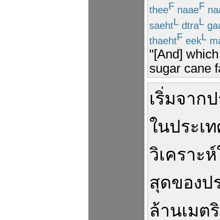
F
F
thee
naae
na
L
L
saeht
dtra
ga
F
L
thaeht
eek
ma
"[And] which
sugar cane f
เริ่ม
จาก
ป
ในประเท
วิเคราะห์
สุด
ของ
ป
ล้าน
เมตร