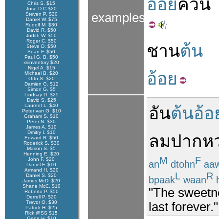
อ้อย
ควั่น
Chris S. $15
Jose D-C $20
examples
Steven P. $20
Daniel W. $75
Rudolf M. $30
David R. $50
Judith W. $50
Roger C. $50
ชาน
ต้น
Steve D. $50
Sean F. $50
Paul G. B. $50
xsinventory $20
Nigel A. $15
อ้อย
Michael B. $20
Otto S. $20
Damien G. $12
Simon G. $5
Lindsay D. $25
David S. $25
Laurent L. $40
อัน
ต้นอ้อ
Peter van G. $10
Graham S. $10
Peter N. $30
James A. $10
Dmitry I. $10
ลม
ปากห
Edward R. $50
Roderick S. $30
Mason S. $5
Henning E. $20
M
F
John F. $20
an
dtohn
aa
Daniel F. $10
Armand H. $20
L
R
Daniel S. $20
bpaak
waan
James McD. $20
Shane McC. $10
"The sweetne
Roberto P. $50
Derrell P. $20
Trevor O. $30
last forever."
Patrick H. $25
Rick @SS $15
Gene H. $10