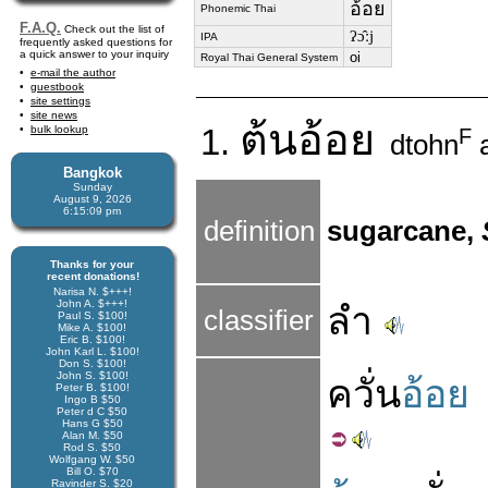
อ้อย
Phonemic Thai
F.A.Q.
Check out the list of
ʔɔ̂ːj
IPA
frequently asked questions for
a quick answer to your inquiry
oi
Royal Thai General System
e-mail the author
guestbook
site settings
site news
ต้น
อ้อย
bulk lookup
1.
F
dtohn
Bangkok
Sunday
August 9, 2026
6:15:09 pm
definition
sugarcane,
Thanks for your
recent donations!
Narisa N. $+++!
John A. $+++!
ลำ
classifier
Paul S. $100!
Mike A. $100!
Eric B. $100!
John Karl L. $100!
Don S. $100!
John S. $100!
ควั่น
อ้อย
Peter B. $100!
Ingo B $50
Peter d C $50
Hans G $50
Alan M. $50
Rod S. $50
Wolfgang W. $50
Bill O. $70
Ravinder S. $20