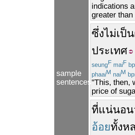
indications 
greater than
ซึ่ง
ไม่
เป็น
ประเทศ
F
F
seung
mai
bp
M
M
sample
phaai
nai
bp
sentences
"This, then, 
price of sug
ที่
แน่นอน
อ้อย
ทั้งห