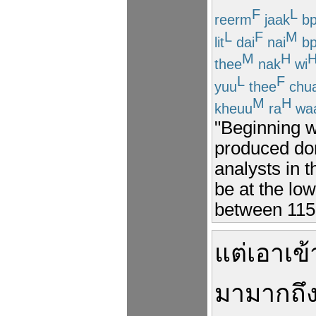
F
L
reerm
jaak
bp
L
F
M
lit
dai
nai
bp
M
H
thee
nak
wi
L
F
yuu
thee
chu
M
H
kheuu
ra
wa
"Beginning w
produced dom
analysts in t
be at the low
between 115-
แต่
เอาเข้
มา
มาก
ถึ