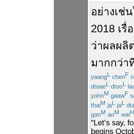
อย่างเช่น
2018
เรื
ว่า
ผลผลิ
มากกว่า
ที
L
F
yaang
chen
n
L
L
dtaae
dtoo
la
M
F
yohn
gaaw
s
M
L
L
thai
ja
ja
dt
M
M
H
gan
ao
wai
"Let’s say, 
begins Octo