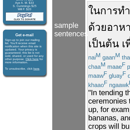
Aye A. M. $33
S. Cummings $25
ใน
การ
ท
Will F. $20
sample
ด้วย
อาห
sentences
Get e-mail
เป็นต้น
เพ
Sign-up to join our mail­ing
list. You'll receive e­mail
notification when this site is
updated. Your privacy is
guaran­teed; this list is not
M
M
nai
gaan
th
sold, shared, or used for any
other purpose.
Click here
for
more infor­mation.
M
F
chaa
maae
p
To unsubscribe, click
here
.
F
F
maaw
gluay
d
F
khaao
ngaawk
"In tending 
ceremonies t
up, for examp
bananas, and 
crops will bu