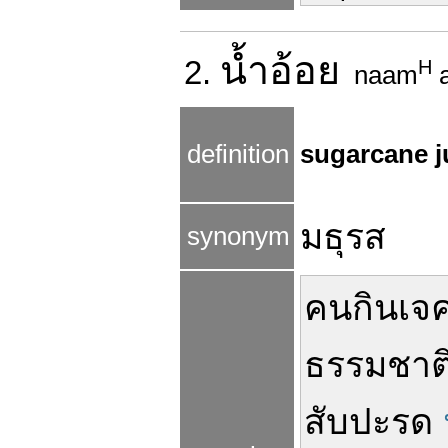
น้ำ
อ้อย
2.
H
naam
definition
sugarcane j
มธุรส
synonym
คน
กินเจ
ธรรมชาต
สับปะรด