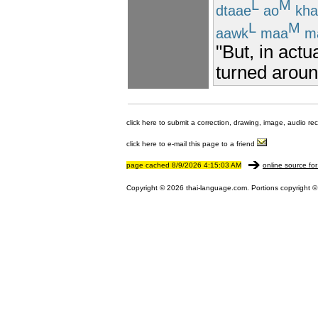
L
M
dtaae
ao
kha
L
M
aawk
maa
m
"But, in actu
turned aroun
click here to submit a correction, drawing, image, audio re
click here to e-mail this page to a friend
page cached 8/9/2026 4:15:03 AM
online source for
Copyright © 2026 thai-language.com. Portions copyright © 