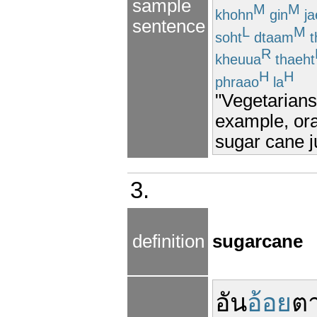
sample
M
M
khohn
gin
ja
sentence
L
M
soht
dtaam
t
R
kheuua
thaeht
H
H
phraao
la
"Vegetarians 
example, ora
sugar cane j
3.
definition
sugarcane
อัน
อ้อย
ต