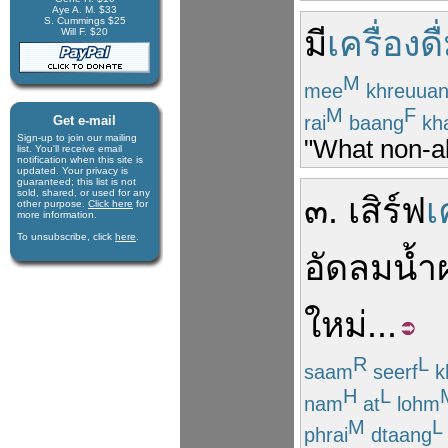
Aye A. M. $33
S. Cummings $25
มี
เครื่องดื
Will F. $20
M
mee
khreuua
M
F
rai
baang
kh
Get e-mail
Sign-up to join our mail­ing
"What non-al
list. You'll receive e­mail
notification when this site is
updated. Your privacy is
guaran­teed; this list is not
sold, shared, or used for any
๓
.
เสิร์ฟ
เ
other purpose.
Click here
for
more infor­mation.
To unsubscribe, click
here
.
อัดลม
น้ำ
ใหม่
...
R
L
saam
seerf
k
H
L
nam
at
lohm
M
L
phrai
dtaang