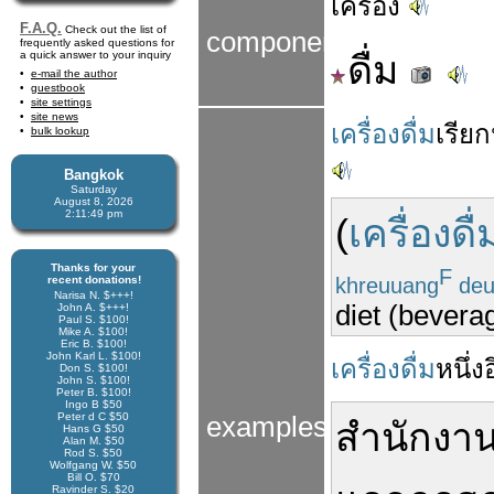
เครื่อง
F.A.Q.
Check out the list of
components
frequently asked questions for
a quick answer to your inquiry
ดื่ม
e-mail the author
guestbook
site settings
site news
เครื่องดื่ม
เรียก
bulk lookup
Bangkok
Saturday
August 8, 2026
2:11:49 pm
(
เครื่องดื่
Thanks for your
F
khreuuang
de
recent donations!
Narisa N. $+++!
diet (bevera
John A. $+++!
Paul S. $100!
Mike A. $100!
Eric B. $100!
John Karl L. $100!
เครื่องดื่ม
หนึ่ง
Don S. $100!
John S. $100!
Peter B. $100!
Ingo B $50
Peter d C $50
examples
สำนักงา
Hans G $50
Alan M. $50
Rod S. $50
Wolfgang W. $50
Bill O. $70
Ravinder S. $20