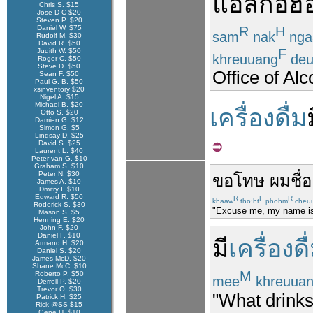
แอลกอฮอ
Chris S. $15
Jose D-C $20
Steven P. $20
Daniel W. $75
R
H
sam
nak
nga
Rudolf M. $30
David R. $50
F
Judith W. $50
khreuuang
de
Roger C. $50
Steve D. $50
Office of Al
Sean F. $50
Paul G. B. $50
xsinventory $20
Nigel A. $15
Michael B. $20
เครื่องดื่ม
Otto S. $20
Damien G. $12
Simon G. $5
Lindsay D. $25
David S. $25
Laurent L. $40
Peter van G. $10
Graham S. $10
Peter N. $30
ขอโทษ
ผม
ชื่อ
James A. $10
Dmitry I. $10
Edward R. $50
R
F
R
khaaw
tho:ht
phohm
cheu
Roderick S. $30
"Excuse me, my name is 
Mason S. $5
Henning E. $20
John F. $20
Daniel F. $10
มี
เครื่องดื
Armand H. $20
Daniel S. $20
James McD. $20
Shane McC. $10
M
Roberto P. $50
mee
khreuua
Derrell P. $20
Trevor O. $30
"What drink
Patrick H. $25
Rick @SS $15
Gene H. $10