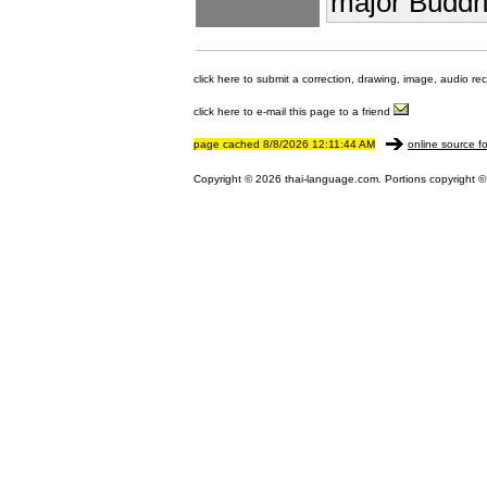
major Buddhi
click here to submit a correction, drawing, image, audio re
click here to e-mail this page to a friend
page cached 8/8/2026 12:11:44 AM
online source fo
Copyright © 2026 thai-language.com. Portions copyright © 