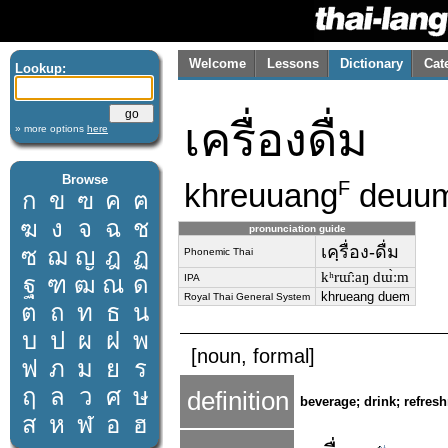
Welcome
Lessons
Dictionary
Cat
Lookup:
เครื่องดื่ม
» more options
here
Browse
khreuuang
deuu
F
ก
ข
ฃ
ค
ฅ
ฆ
ง
จ
ฉ
ช
pronunciation guide
เคฺรื่อง-ดื่ม
ซ
ฌ
ญ
ฎ
ฏ
Phonemic Thai
kʰrɯ̂ːaŋ dɯ̀ːm
ฐ
ฑ
ฒ
ณ
ด
IPA
khrueang duem
Royal Thai General System
ต
ถ
ท
ธ
น
บ
ป
ผ
ฝ
พ
[noun, formal]
ฟ
ภ
ม
ย
ร
ฤ
ล
ว
ศ
ษ
definition
beverage; drink; refres
ส
ห
ฬ
อ
ฮ