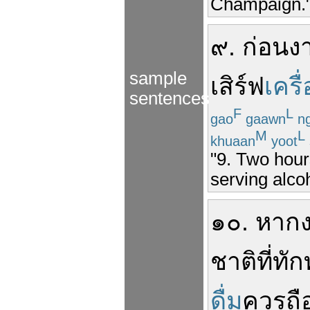
Champaign.
๙
.
ก่อน
งา
sample
เสิร์ฟ
เครื่
sentences
F
L
gao
gaawn
n
M
L
khuaan
yoot
"9. Two hour
serving alcoh
๑๐
.
หาก
ชาติ
ที่
ทั
ดื่ม
ควร
ถื