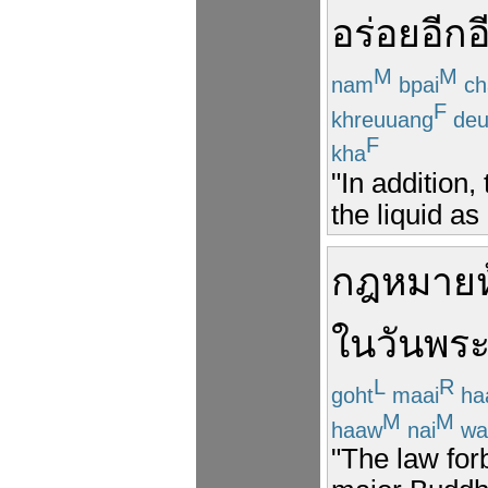
อร่อย
อีก
อ
M
M
nam
bpai
ch
F
khreuuang
de
F
kha
"In addition,
the liquid as
กฎหมาย
ใน
วันพร
L
R
goht
maai
ha
M
M
haaw
nai
wa
"The law forb