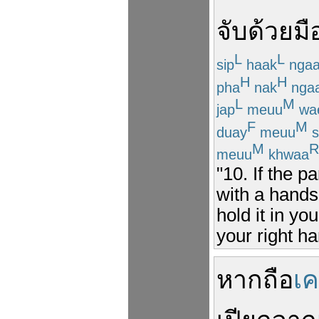
จับ
ด้วย
มื
L
L
sip
haak
nga
H
H
pha
nak
nga
L
M
jap
meuu
wa
F
M
duay
meuu
s
M
R
meuu
khwaa
"10. If the p
with a hands
hold it in y
your right ha
หาก
ถือ
เค