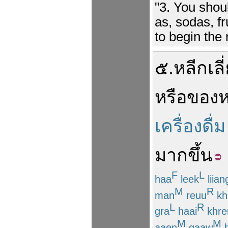
"3. You shou
as, sodas, fr
to begin the 
๕
.
หลีกเลี
หรือ
ของ
เครื่องดื่ม
มากขึ้น
F
L
haa
leek
liian
M
R
man
reuu
kh
L
R
gra
haai
khre
M
M
aaen
gaaw