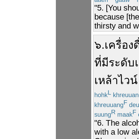
"5. [You shou
because [the
thirsty and w
๖
.
เครื่อง
ที่มี
ระดับ
เหล้าไวน์
L
hohk
khreuuan
F
khreuuang
de
R
F
suung
maak
"6. The alco
with a low a