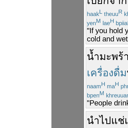
เปียก
จาก
L
R
haak
theuu
k
M
H
yen
lae
bpiia
"If you hold 
cold and wet
น้ำ
มะพร้
เครื่องดื่ม
H
H
naam
ma
ph
M
bpen
khreuua
"People drink
นำไป
แช่