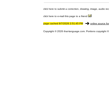
click here to submit a correction, drawing, image, audio re
click here to e-mail this page to a friend
page cached 8/7/2026 2:51:45 PM
online source fo
Copyright © 2026 thai-language.com. Portions copyright © 