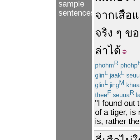
sample
sentences
จาก
เสือ
แ
จริง
ๆ
ขอ
ล่า
ได้
R
phohm
phohp
L
L
glin
jaak
seuu
L
M
glin
jing
khaa
F
R
thee
seuua
l
"I found out 
of a tiger, i
is, rather the