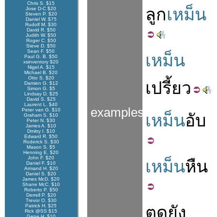
Chris S. $15
ลูก
เหม็น
Jose D-C $20
Steven P. $20
Daniel W. $75
Rudolf M. $30
David R. $50
Judith W. $50
Roger C. $50
Steve D. $50
Sean F. $50
เหม็น
Paul G. B. $50
xsinventory $20
Nigel A. $15
Michael B. $20
Otto S. $20
เปรี้ยว
Damien G. $12
Simon G. $5
Lindsay D. $25
David S. $25
Laurent L. $40
examples
Peter van G. $10
เหม็น
อับ
Graham S. $10
Peter N. $30
James A. $10
Dmitry I. $10
Edward R. $50
Roderick S. $30
Mason S. $5
Henning E. $20
John F. $20
เหม็น
หืน
Daniel F. $10
Armand H. $20
Daniel S. $20
James McD. $20
Shane McC. $10
Roberto P. $50
Derrell P. $20
Trevor O. $30
Patrick H. $25
ตด
ยัง
Rick @SS $15
Gene H. $10