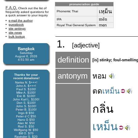
pronunciation guide
F.A.Q.
Check out the list of
เหฺม็น
Phonemic Thai
frequently asked questions for
a quick answer to your inquiry
měn
IPA
e-mail the author
guestbook
men
Royal Thai General System
site settings
site news
bulk lookup
1.
[adjective]
Bangkok
Saturday
August 8, 2026
definition
[is] stinky; foul-smelli
4:51:50 am
antonym
หอม
Thanks for your
recent donations!
Narisa N. $+++!
John A. $+++!
ตด
เหม็น
Paul S. $100!
Mike A. $100!
Eric B. $100!
John Karl L. $100!
Don S. $100!
กลิ่น
John S. $100!
Peter B. $100!
Ingo B $50
Peter d C $50
Hans G $50
เหม็น
Alan M. $50
Rod S. $50
Wolfgang W. $50
Bill O. $70
Ravinder S. $20