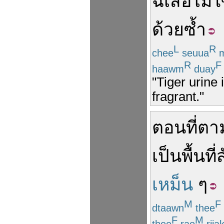
ฉี่
เสือ
ไม่ใ
ด้วยซ้ำ
L
R
chee
seuua
m
R
F
haawm
duay
"Tiger urine i
fragrant."
ตอนที่
ตา
เป็น
พื้นที่
เหม็น
ๆ
M
F
dtaawn
thee
F
M
thee
rao
riia