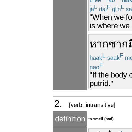
L
F
L
ja
dai
glin
sa
"When we foll
is where we 
หาก
ซาก
ม
L
F
haak
saak
me
F
nao
"If the body 
putrid."
2.
[verb, intransitive]
definition
to smell (bad)