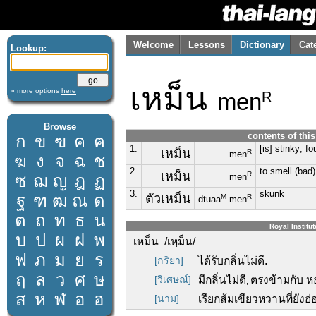
Welcome
Lessons
Dictionary
Cat
Lookup:
เหม็น
» more options
here
men
R
Browse
contents of thi
ก
ข
ฃ
ค
ฅ
1.
[is] stinky; f
เหม็น
R
men
ฆ
ง
จ
ฉ
ช
2.
to smell (bad)
เหม็น
R
ซ
ฌ
ญ
ฎ
ฏ
men
3.
skunk
ฐ
ฑ
ฒ
ณ
ด
ตัวเหม็น
M
R
dtuaa
men
ต
ถ
ท
ธ
น
Royal Institut
บ
ป
ผ
ฝ
พ
เหม็น /เหฺม็น/
ฟ
ภ
ม
ย
ร
[กริยา]
ได้รับกลิ่นไม่ดี.
ฤ
ล
ว
ศ
ษ
[วิเศษณ์]
มีกลิ่นไม่ดี
ตรงข้ามกับ ห
,
ส
ห
ฬ
อ
ฮ
[นาม]
เรียกส้มเขียวหวานที่ยังอ่