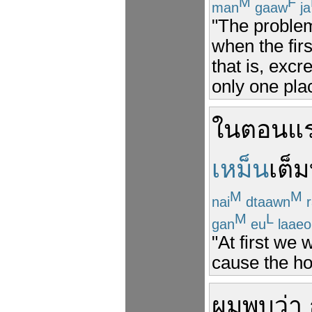
M
F
man
gaaw
ja
"The problem
when the firs
that is, excr
only one pla
ใน
ตอนแ
เหม็น
เต็ม
M
M
nai
dtaawn
r
M
L
gan
eu
laaeo
"At first we 
cause the ho
ผม
พบ
ว่า