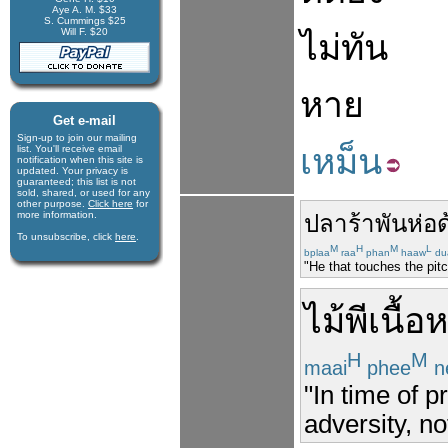
Aye A. M. $33
S. Cummings $25
Will F. $20
ไม่ทัน
หาย
Get e-mail
Sign-up to join our mail­ing
เหม็น
list. You'll receive e­mail
notification when this site is
updated. Your privacy is
guaran­teed; this list is not
sold, shared, or used for any
other purpose.
Click here
for
more infor­mation.
ปลา
ร้า
พัน
ห่อ
ด
To unsubscribe, click
here
.
M
H
M
L
bplaa
raa
phan
haaw
du
"He that touches the pitc
ไม้
พี
เนื้อ
ห
H
M
maai
phee
n
"In time of pr
adversity, n