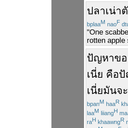
ปลา
เน่า
ต
M
F
bplaa
nao
dt
"One scabbed
rotten apple 
ปัญหา
ขอ
เนี่ย
คือ
ป
เนี่ย
มันจะ
M
R
bpan
haa
kh
M
H
laa
liiang
ma
H
R
ra
khaawng