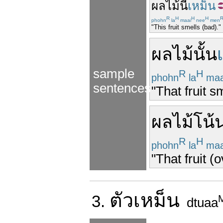
ผลไม้
นี้
เหม็น
R
H
H
H
phohn
la
maai
nee
men
"This fruit smells (bad)."
ผลไม้
นั้น
sample
R
H
phohn
la
maa
sentences
"That fruit s
ผลไม้
โน้
R
H
phohn
la
maa
"That fruit (
ตัว
เหม็น
3.
dtuaa