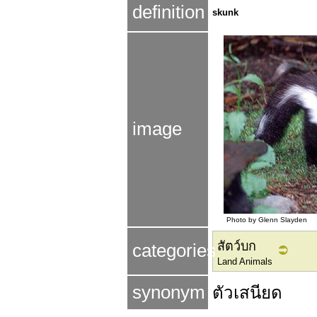
definition
skunk
image
Photo by Glenn Slayden
สัตว์บก
categories
Land Animals
synonym
ตัวเสนียด