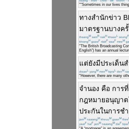
baang
thee
chee
wit
khohn
r
"“Sometimes in our lives thing
ทาง
สำนักข่าว
B
มาตรฐาน
บางครั
M
R
H
L
F
thaang
sam
nak
khaao
seung
H
F
F
F
M
khrang
gaaw
riiak
waa
mee
ga
"The British Broadcasting Com
English”) has an annual lectur
แต่
ยังมี
ประเด็น
ส
L
M
M
L
M
dtaae
yang
mee
bpra
den
sa
"However, there are many othe
จำนอง
คือ
การ
ที่
กฎหมาย
อนุญาต
ประกัน
ใน
การ
ชำ
M
M
M
M
jam
naawng
kheuu
gaan
thee
F
F
M
M
F
yaat
hai
jam
naawng
dai
bpai
"A “mortgage” is an agreement