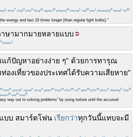
L
F
H
H
M
M
M
L
M
L
R
L
M
awt
thee
chai
pha
lang
ngaan
phiiang
neung
nai
see
khaawng
laawt
fai
he energy and last 10 times longer [than regular light bulbs]."
ภาษา
มากมาย
หลาย
แบบ
R
L
baaep
รแก้ปัญหา
อย่าง
ง่าย
ๆ"
ด้วย
การ
ทารุณ
่องเที่ยว
ของ
ประเทศ
ได้รับ
ความเสียหาย
"
M
R
L
F
F
M
M
M
H
M
M
F
F
R
haa
yaang
ngaai
duay
gaan
thaa
roon
na
gam
john
phuu
dtawng
haa
M
R
R
waam
siia
haai
asy way out to solving problems” by using torture until the accused
แบบ
สมาร์ตโฟน
เรียกว่า
ทุกวันนี้
แทบ
จะ
มี