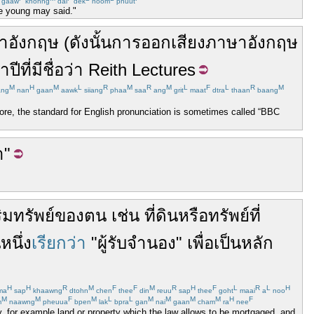
gaaw
khohng
dai
dek
noom
phuut
the young may said."
าอังกฤษ
(
ดังนั้น
การออกเสียง
ภาษาอังกฤษ
ำปี
ที่มี
ชื่อ
ว่า
Reith Lectures
M
H
M
L
R
M
R
M
L
F
L
R
M
ng
nan
gaan
aawk
siiang
phaa
saa
ang
grit
maat
dtra
thaan
baang
fore, the standard for English pronunciation is sometimes called “BBC
า
"
ิมทรัพย์
ของตน
เช่น
ที่ดิน
หรือ
ทรัพย์
ที่
หนึ่ง
เรียกว่า
"
ผู้รับจำนอง
"
เพื่อเป็น
หลัก
H
H
R
M
F
F
M
R
H
F
L
R
L
H
ma
sap
khaawng
dtohn
chen
thee
din
reuu
sap
thee
goht
maai
a
noo
M
M
F
M
L
L
M
M
M
M
H
F
m
naawng
pheuua
bpen
lak
bpra
gan
nai
gaan
cham
ra
nee
, for example land or property which the law allows to be mortgaged, and