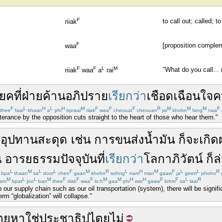
F
to call out; called; 
riiak
F
[proposition complem
waa
F
F
L
M
"What do you call... 
riiak
waa
a
rai
ยค
ที่
ฝ่ายค้าน
อภิปราย
เรียกว่า
เชือดเฉือนใจ
ค
F
L
H
L
H
M
F
F
F
R
M
M
M
F
thee
faai
khaan
a
phi
bpraai
riiak
waa
cheuuat
cheuuan
jai
khohn
fang
naa
erance by the opposition cuts straight to the heart of those who hear them."
่อุปทาน
สะดุด
เช่น
การ
ขนส่ง
น้ำมัน
ก็
จะ
เกิด
น
อารยธรรม
ปัจจุบัน
ที่
เรียกว่า
โลกาภิวัตน์
ก็
ล
L
M
L
L
F
M
R
L
H
M
F
L
L
R
bpa
thaan
sa
doot
chen
gaan
khohn
sohng
nam
man
gaaw
ja
geert
phohn
M
L
L
M
F
F
F
M
M
H
H
F
F
L
R
am
bpat
joo
ban
thee
riiak
waa
lo:h
gaa
phi
wat
gaaw
lohm
sa
laai
 our supply chain such as our oil transportation (system), there will be signifi
erm “globalization” will collapse."
ตย
หาใช่
ประชาธิปไตย
ไม่