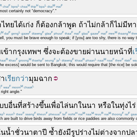
R
F
L
M
H
L
M
F
chai
bpra
chaa
thip
bpa
dtai
mai
s most certainly not “democracy”."
าไทย
ได้
เก่ง
ก็
ต้อง
กล้า
พูด
ถ้า
ไม่
กล้า
ก็
ไม่มีท
M
F
L
F
F
F
F
F
F
F
F
F
M
M
i
dai
geng
gaaw
dtawng
glaa
phuut
thaa
mai
glaa
gaaw
mai
mee
thaang
the
ell, you must be brave enough to speak; if [you] are too shy, there is no way t
ย
เข้า
กรุงเทพฯ
ซึ่ง
จะ
ต้อง
ขาย
ผ่าน
นายหน้า
ที่
เ
R
F
M
F
F
L
F
R
L
M
F
F
F
haai
khao
groong
thaehp
seung
ja
dtawng
khaai
phaan
naai
naa
thee
riiak
wa
[the excess] would be sent to Bangkok; this would require that [the rice] be sol
ศา
เรียกว่า
มุมฉาก
F
F
M
L
k
waa
moom
chaak
right angle."
บบ
อื่น
ที่
สร้าง
ขึ้น
เพื่อ
ไล่
นก
ใน
นา
หรือ
ใน
ทุ่ง
ไร่
L
L
F
F
F
F
F
H
M
M
R
M
F
F
ep
euun
thee
saang
kheun
pheuua
lai
nohk
nai
naa
reuu
nai
thoong
rai
gaa
h are built to drive birds away from fields or rice paddies are also commonly 
ใน
น้ำ
ชั่วนาตาปี
ซ้ำ
ยังมี
รูปร่าง
ไม่
ต่างจาก
ปล