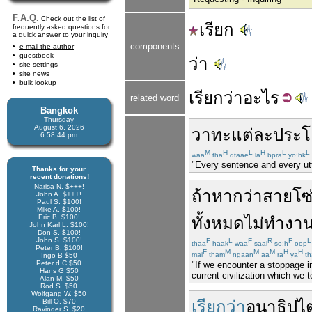
F.A.Q.
Check out the list of
เรียก
frequently asked questions for
a quick answer to your inquiry
components
e-mail the author
guestbook
ว่า
site settings
site news
bulk lookup
เรียก
ว่า
อะไร
related word
Bangkok
Thursday
August 6, 2026
วาทะ
แต่ละ
ประโ
6:58:45 pm
M
H
L
H
L
L
waa
tha
dtaae
la
bpra
yo:hk
"Every sentence and every utt
Thanks for your
recent donations!
Narisa N. $+++!
ถ้าหากว่า
สายโซ
John A. $+++!
Paul S. $100!
Mike A. $100!
Eric B. $100!
ทั้งหมด
ไม่
ทำงา
John Karl L. $100!
Don S. $100!
John S. $100!
F
L
F
R
F
L
thaa
haak
waa
saai
so:h
oop
Peter B. $100!
F
M
M
M
H
H
mai
tham
ngaan
aa
ra
ya
th
Ingo B $50
Peter d C $50
"If we encounter a stoppage in
Hans G $50
current civilization which we t
Alan M. $50
Rod S. $50
Wolfgang W. $50
Bill O. $70
เรียกว่า
อนาธิปไ
Ravinder S. $20