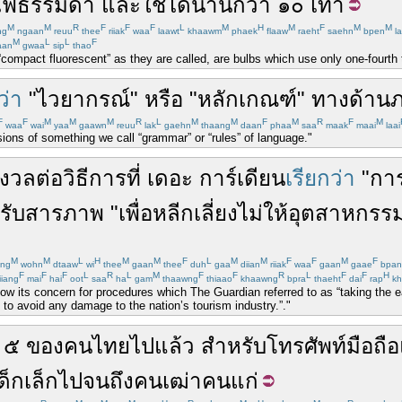
ไฟ
ธรรมดา
และ
ใช้ได้
นานกว่า
๑๐
เท่า
M
M
R
F
F
F
L
M
H
M
F
M
M
ng
ngaan
reuu
thee
riiak
waa
laawt
khaawm
phaek
flaaw
raeht
saehn
bpen
la
M
L
L
F
aan
gwaa
sip
thao
“compact fluorescent” as they are called, are bulbs which use only one-fourth t
ว่า
"
ไวยากรณ์
"
หรือ
"
หลักเกณฑ์
"
ทาง
ด้าน
F
F
M
M
M
R
L
M
M
F
M
R
F
M
waa
wai
yaa
gaawn
reuu
lak
gaehn
thaang
daan
phaa
saa
maak
maai
laai
ons of something we call “grammar” or “rules” of language."
ังวล
ต่อ
วิธี
การที่
เดอะ การ์เดียน
เรียกว่า
"
กา
รับสารภาพ
"
เพื่อ
หลีกเลี่ยง
ไม่
ให้
อุตสาหกรรมท
M
M
L
H
M
M
F
L
M
M
F
F
M
F
ng
wohn
dtaaw
wi
thee
gaan
thee
duh
gaa
diian
riiak
waa
gaan
gaae
bpan
F
F
F
L
R
L
M
F
F
R
L
F
F
H
iiang
mai
hai
oot
saa
ha
gam
thaawng
thiaao
khaawng
bpra
thaeht
dai
rap
kh
ow its concern for procedures which The Guardian referred to as “taking the e
 to avoid any damage to the nation’s tourism industry.”."
๕
ของ
คนไทย
ไป
แล้ว
สำหรับ
โทรศัพท์มือถือ
ด็กเล็ก
ไปจนถึง
คนเฒ่า
คนแก่