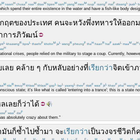
M
H
F
M
M
M
H
M
M
F
F
F
L
L
i
naam
chuaa
naa
dtaa
bpee
sam
yang
mee
ruup
raang
mai
dtaang
jaak
b
ich spend their entire existence in the water and have a fish-like body desig
ิกฤต
ของ
ประเทศ
คน
จะ
หวัง
พึ่ง
ทหาร
ให้
ออก
าการภิวัฒน์
L
R
L
F
M
L
R
F
H
R
F
L
M
H
rit
khaawng
bpra
thaeht
khohn
ja
wang
pheung
tha
haan
hai
aawk
maa
rat
H
at
national crises, people relied on the military to stage a coup. Currently, howev
ย
เลย
คล้าย ๆ
กับ
หลับ
อย่าง
ที่
เรียกว่า
จิต
เข้า
ภ
M
R
M
H
H
L
L
L
F
F
F
L
F
H
M
aa
siia
leeuy
khlaai
khlaai
gap
lap
yaang
thee
riiak
waa
jit
khao
pha
wang
a
scious state; it’s like what is called 'entering into a trance'; this is a state 
หล
เลย
ก็ว่าได้
F
F
F
aaw
waa
dai
was absolutely crazy about them."
า
มัน
ก็
ซ้ำไปซ้ำมา
จะ
เรียกว่า
เป็น
วงจร
ชีวิต
ก็
M
M
F
H
M
H
M
L
F
F
M
M
M
M
H