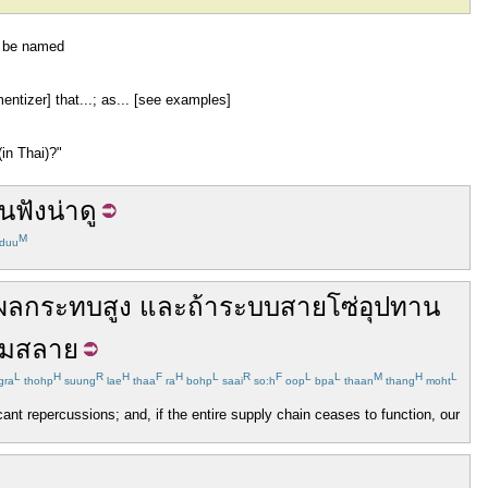
to be named
entizer] that...; as... [see examples]
(in Thai)?"
น
ฟัง
น่าดู
M
duu
ผลกระทบ
สูง
และ
ถ้า
ระบบ
สายโซ่อุปทาน
่มสลาย
L
H
R
H
F
H
L
R
F
L
L
M
H
L
gra
thohp
suung
lae
thaa
ra
bohp
saai
so:h
oop
bpa
thaan
thang
moht
cant repercussions; and, if the entire supply chain ceases to function, our