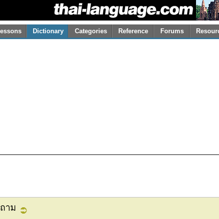
essons
Dictionary
Categories
Reference
Forums
Resour
บถาม