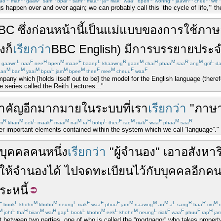
ao
man
gaaw
sam
bpai
sam
maa
ja
riiak
waa
bpen
wohng
jaawn
chee
wit
s happen over and over again; we can probably call this ‘the cycle of life,’” 
BC
ซึ่ง
ก่อนหน้านี้
เป็น
แม่แบบ
ของ
การใช้
ภาษ
้ง
ก็
เรียกว่า
BBC English
)
มี
การ
บรรยาย
ประจ
L
F
H
M
F
L
R
M
H
M
R
M
L
gaawn
naa
nee
bpen
maae
baaep
khaawng
gaan
chai
phaa
saa
ang
grit
da
M
M
M
L
M
M
F
M
F
F
an
ban
yaai
bpra
jam
bpee
thee
mee
cheuu
waa
pany which [holds itself out to be] the model for the English language (there
e series called the Reith Lectures..."
ำคัญ
อีก
มากมาย
ใน
ระบบ
ที่
เรา
เรียกว่า
"
ภาษ
R
M
L
F
M
M
H
L
F
M
F
F
M
R
m
khan
eek
maak
maai
nai
ra
bohp
thee
rao
riiak
waa
phaa
saa
r important elements contained within the system which we call “language”."
บุคคล
คน
หนึ่ง
เรียกว่า
"
ผู้จำนอง
"
เอา
อสังหาร
ให้
จำนอง
ได้
ไป
จดทะเบียน
ไว้
กับ
บุคคล
อีกคน
ระหนี้
F
L
M
M
L
F
F
F
M
M
M
L
R
R
M
book
khohn
khohn
neung
riiak
waa
phuu
jam
naawng
ao
a
sang
haa
rim
M
L
H
M
H
L
L
M
L
M
L
F
F
F
H
joht
tha
biian
wai
gap
book
khohn
eek
khohn
neung
riiak
waa
phuu
rap
ja
 between two parties, one of who is called the “mortgagor” who takes property