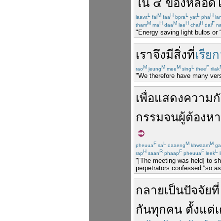
ใน
๔
ของ
หลอด
L
M
H
L
L
H
laawt
fai
faa
bpra
yat
pha
la
M
H
M
H
H
F
tham
ma
daa
lae
chai
dai
n
"Energy saving light bulbs or 
เรา
จึง
มี
สิ่งที่
เรียก
M
M
M
L
F
rao
jeung
mee
sing
thee
riiak
"We therefore have many versi
เพื่อ
แสดง
ความ
ก
กรรม
จน
ผู้ต้องหา
F
L
M
M
pheuua
sa
daaeng
khwaam
ga
H
R
F
F
L
rap
saan
phaap
pheuua
leek
l
"[The meeting was held] to sh
perpetrators confessed “so as
กลายเป็น
ปัจจัย
ที่
กัน
ทุกคน
ตั้งแต่
เ