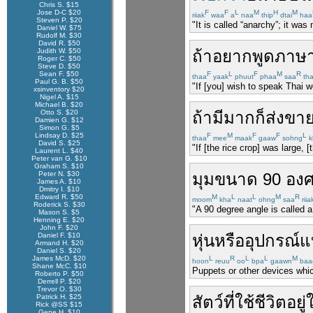
Chris S. $15
Jose D-C $20
F
F
L
M
H
M
riiak
waa
a
naa
thip
dtai
haa
Steven P. $20
"It is called “anarchy”; it wa
Daniel W. $75
Rudolf M. $30
David R. $50
Judith W. $50
ถ้า
อยาก
พูด
ภาษ
Roger C. $50
Steve D. $50
Sean F. $50
F
L
F
M
R
thaa
yaak
phuut
phaa
saa
tha
Paul G. B. $50
"If [you] wish to speak Thai w
xsinventory $20
Nigel A. $15
Michael B. $20
Otto S. $20
ถ้า
มี
มาก
ก็
ส่ง
ขา
Damien G. $12
Simon G. $5
Lindsay D. $25
F
M
F
F
L
thaa
mee
maak
gaaw
sohng
k
David S. $25
"If [the rice crop] was large, 
Laurent L. $40
Peter van G. $10
Graham S. $10
Peter N. $30
มุม
ขนาด
90
อง
James A. $10
Dmitry I. $10
Edward R. $50
M
L
L
M
R
moom
kha
naat
ohng
saa
riia
Roderick S. $30
"A 90 degree angle is called a 
Mason S. $5
Henning E. $20
John F. $20
Daniel F. $10
หุ่น
หรือ
อุปกรณ์
แ
Armand H. $20
Daniel S. $20
James McD. $20
L
R
L
L
M
hoon
reuu
oo
bpa
gaawn
baa
Shane McC. $10
Puppets or other devices whic
Roberto P. $50
Derrell P. $20
Trevor O. $30
Patrick H. $25
สัตว์
ที่
ใช้ชีวิต
อยู่
Rick @SS $15
Gene H. $10