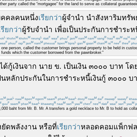
other party called the “mortgagee” for the land to serve as collateral guarante
ุคคล
คน
หนึ่ง
เรียกว่า
ผู้จำนำ
นำ
สังหาริมทรัพย
เรียกว่า
ผู้รับจำนำ
เพื่อเป็น
ประกัน
การชำระหนี
L
M
M
L
F
F
F
M
M
M
R
R
M
H
ok
khohn
khohn
neung
riiak
waa
phuu
jam
nam
nam
sang
haa
rim
ma
sap
F
F
H
M
M
F
M
L
M
M
M
H
F
F
waa
phuu
rap
jam
nam
pheuua
bpen
bpra
gan
gaan
cham
ra
nee
thee
phu
 one person, called the customer brings personal property to be held in custo
of funds which the customer borrowed from the pawnbroker."
ได้
กู้เงิน
จาก
นาย
ข
.
เป็น
เงิน
๓๐๐๐
บาท
โด
ป็น
หลักประกัน
ใน
การชำระหนี้
เงินกู้
๓๐๐๐
บ
M
L
M
M
M
R
M
L
M
M
F
F
F
rn
jaak
naai
bpen
ngern
saam
phan
baat
dooy
naai
dai
maawp
saawy
khaa
M
F
R
M
L
R
M
R
M
F
H
F
F
R
M
guu
saam
phan
baat
khaawng
naai
san
yaa
chen
nee
riiak
waa
san
yaa
j
000 baht from Mr. B. Mr. A transfers a gold necklace to Mr. B to hold as colla
ยัด
พลังงาน
หรือ
ที่
เรียกว่า
หลอด
คอมแพ็กฟล