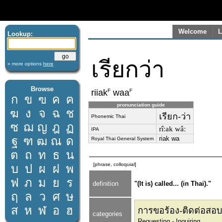
Welcome
L
Lookup:
เรียกว่า
» more options
here
Browse
F
F
riiak
waa
ก
ข
ฃ
ค
ฅ
pronunciation guide
ฆ
ง
จ
ฉ
ช
เรียก-ว่า
Phonemic Thai
ซ
ฌ
ญ
ฎ
ฏ
rîːak wâː
IPA
ฐ
ฑ
ฒ
ณ
ด
riak wa
Royal Thai General System
ต
ถ
ท
ธ
น
[phrase, colloquial]
บ
ป
ผ
ฝ
พ
ฟ
ภ
ม
ย
ร
definition
"(It is) called... (in Thai)."
ฤ
ล
ว
ศ
ษ
ส
ห
ฬ
อ
ฮ
การขอร้อง-ติดต่อสอ
categories
Requesting - Inquiring