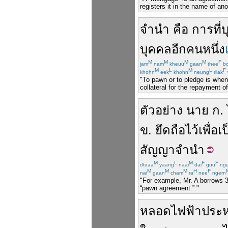
registers it in the name of an
จำนำ
คือ
การที่
บ
บุคคล
อีกคนหนึ่ง
M
M
M
M
F
jam
nam
kheuu
gaan
thee
bo
M
L
M
L
F
khohn
eek
khohn
neung
riiak
"To pawn or to pledge is when
collateral for the repayment 
ตัวอย่าง
นาย
ก
.
ข
.
ยึดถือ
ไว้
เพื่อเ
สัญญา
จำนำ
M
L
M
F
F
dtuaa
yaang
naai
dai
guu
nge
M
M
M
H
F
nai
gaan
cham
ra
nee
ngern
"For example, Mr. A borrows 3,
“pawn agreement.”."
หลอดไฟฟ้า
ประห