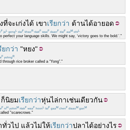
าง
ที่
จะ
เก่ง
ได้
เขา
เรียกว่า
ด้านได้อายอด
F
L
L
F
R
F
F
F
F
M
L
e
ja
geng
dai
khao
riiak
waa
daan
dai
aai
oht
o perfect your language skills. We might say, ‘victory goes to the bold.’."
รียกว่า
"
หยง
"
F
R
a
yohng
d through rice broker called a “Yong”."
ก็
นิยม
เรียกว่า
หุ่นไล่กา
เช่นเดียวกัน
F
H
M
F
F
L
F
M
F
M
M
w
ni
yohm
riiak
waa
hoon
lai
gaa
chen
diaao
gan
called "scarecrows."
า
ทั่วไป
แล้ว
ไม่
ให้
เรียกว่า
ปลา
ได้
อย่างไร