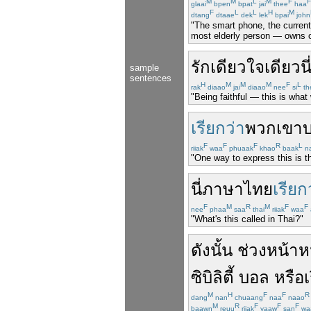
M
M
L
M
F
F
glaai
bpen
bpat
jai
thee
haa
F
L
L
H
M
dtang
dtaae
dek
lek
bpai
john
"The smart phone, the current
most elderly person — owns 
รักเดียว
ใจเดียว
นี
sample
sentences
H
M
M
M
F
L
rak
diaao
jai
diaao
nee
si
th
"Being faithful — this is what w
เรียกว่า
พวกเขา
F
F
F
R
L
riiak
waa
phuaak
khao
baak
n
"One way to express this is t
นี่
ภาษาไทย
เรียก
F
M
R
M
F
F
nee
phaa
saa
thai
riiak
waa
"What's this called in Thai?"
ดังนั้น
ช่วง
หน้า
ซิบิลิตี้
บอล
หรือ
เ
M
H
F
F
R
dang
nan
chuaang
naa
naao
M
R
F
F
F
baawn
reuu
riiak
yaaw
san
wa