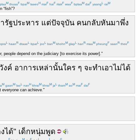
M
F
M
H
F
F
F
F
M
F
L
M
plaa
thuaa
bpai
laaeo
mai
hai
riiak
waa
bplaa
dai
yaang
rai
n “fish”?
มา
รัฐประหาร
แต่
ปัจจุบัน
คน
กลับ
หันมา
พึ่ง
L
R
L
L
L
M
M
L
R
M
F
R
F
bpra
haan
dtaae
bpat
joo
ban
khohn
glap
han
maa
pheung
saan
thee
er, people depend on the judiciary [to exercise its power]."
วังค์
อาการ
เหล่านั้น
ใคร ๆ
จะ
ทำเอา
ไม่ได้
M
M
L
H
M
M
L
M
M
F
F
a
gaan
lao
nan
khrai
khrai
ja
tham
ao
mai
dai
not everyone can achieve."
คง
ได้
"
เด็กหนุ่ม
พูด
F
M
F
L
L
F