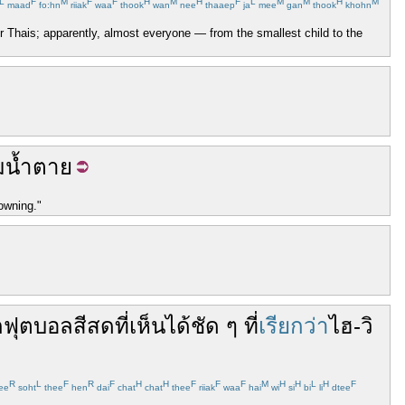
L
F
M
F
F
H
M
H
F
L
M
M
H
M
maad
fo:hn
riiak
waa
thook
wan
nee
thaaep
ja
mee
gan
thook
khohn
or Thais; apparently, almost everyone — from the smallest child to the
มน้ำตาย
owning."
กฟุตบอล
สี
สด
ที่
เห็น
ได้
ชัด ๆ
ที่
เรียกว่า
ไฮ-วิ
R
L
F
R
F
H
H
F
F
F
M
H
H
L
H
F
ee
soht
thee
hen
dai
chat
chat
thee
riiak
waa
hai
wi
si
bi
li
dtee