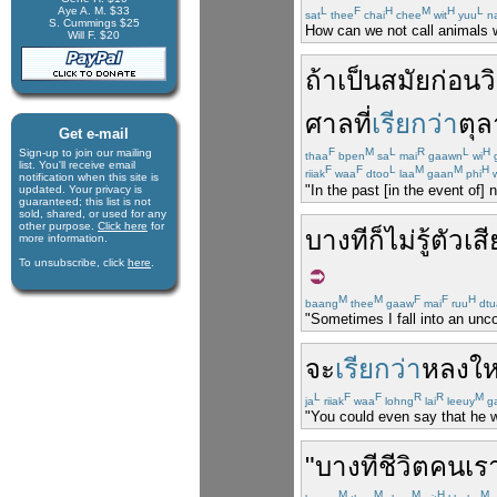
Aye A. M. $33
L
F
H
M
H
L
sat
thee
chai
chee
wit
yuu
na
S. Cummings $25
How can we not call animals wh
Will F. $20
ถ้า
เป็น
สมัยก่อน
ว
ศาล
ที่
เรียกว่า
ตุล
Get e-mail
F
M
L
R
L
H
Sign-up to join our mail­ing
thaa
bpen
sa
mai
gaawn
wi
g
list. You'll receive e­mail
F
F
L
M
M
H
riiak
waa
dtoo
laa
gaan
phi
w
notification when this site is
"In the past [in the event of] 
updated. Your privacy is
guaran­teed; this list is not
sold, shared, or used for any
other purpose.
Click here
for
บางที
ก็
ไม่รู้ตัว
เสี
more infor­mation.
To unsubscribe, click
here
.
M
M
F
F
H
baang
thee
gaaw
mai
ruu
dtu
"Sometimes I fall into an uncon
จะ
เรียกว่า
หลงใ
L
F
F
R
R
M
ja
riiak
waa
lohng
lai
leeuy
g
"You could even say that he 
"
บางที
ชีวิต
คน
เร
M
M
M
H
M