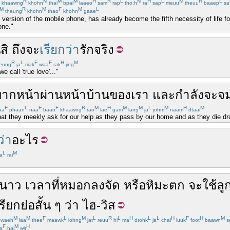
R
M
M
M
H
R
L
M
H
L
M
R
L
khaawng
khohn
thai
bpai
laaeo
sam
rap
tho:h
ra
sap
meuu
theuu
baaep
sa
M
R
M
F
M
L
theung
khohn
thao
khohn
gaae
 version of the mobile phone, has already become the fifth necessity of life f
one."
่
สิ
ถึงจะ
เรียกว่า
รัก
จริง
R
L
F
F
H
M
eung
ja
riiak
waa
rak
jing
e call 'true love'..."
บากหน้า
ผ่าน
หน้า
บ้าน
ของเรา
และ
กำลัง
จะ
จ
F
L
F
F
R
M
H
M
M
L
M
H
M
aa
phaan
naa
baan
khaawng
rao
lae
gam
lang
ja
johm
naam
dtaai
hat they meekly ask for our help as they pass by our home and as they die dr
ว่า
อะไร
L
M
a
rai
หนาว
เวลา
ที่
หมอกลง
จัด
หรือ
หิมะตก
จะ
ใช้
ลู
รียก
ย่อ
สั้น
ๆ
ว่า
ไฮ-วิส
M
M
F
L
M
L
R
L
H
L
L
H
F
H
M
waeh
laa
thee
maawk
lohng
jat
reuu
hi
ma
dtohk
ja
chai
luuk
foot
baawn
s
F
M
H
a
hai
wit