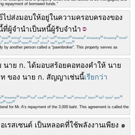
eing repayment of borrowed funds."
์
ไป
ส่งมอบ
ให้
อยู่
ใน
ความครอบครอง
ของ
้
ที่
ผู้จำนำ
เป็นหนี้
ผู้รับจำนำ
H
M
L
F
F
L
M
M
F
M
R
L
bpai
sohng
maawp
hai
yuu
nai
khwaam
khraawp
khraawng
khaawng
book
F
M
M
M
F
F
H
M
M
u
jam
nam
bpen
nee
phuu
rap
jam
nam
dy by another person called a “pawnbroker”. This property serves as
ย
นาย
ก
.
ได้
มอบ
สร้อยคอ
ทองคำ
ให้
นาย
าท
ของ
นาย
ก
.
สัญญา
เช่นนี้
เรียกว่า
M
M
M
F
M
H
R
H
F
M
L
L
M
w
thaawng
kham
hai
naai
yeut
theuu
wai
pheuua
bpen
lak
bpra
gan
M
M
am
nam
teral for Mr. A’s repayment of the 3,000 baht. This agreement is called the
อเรสเซนต์
เป็น
หลอด
ที่
ใช้
พลังงาน
เพียง
๑