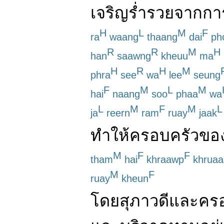
เจริญ
ร่ำรวย
จาก
กา
H
L
M
F
ra
waang
thaang
dai
ph
R
R
M
H
han
saawng
kheuu
ma
H
R
H
M
phra
see
wa
lee
seung
F
M
L
M
hai
naang
soo
phaa
wa
L
M
F
M
L
ja
reern
ram
ruay
jaak
ทำให้
ครอบครัว
ขอ
M
F
F
tham
hai
khraawp
khruaa
M
F
ruay
kheun
โดย
สุภาวดี
และ
คร