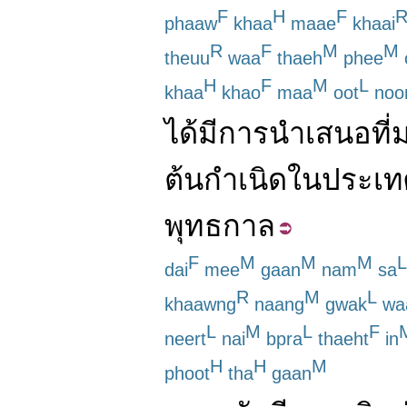
F
H
F
phaaw
khaa
maae
khaai
R
F
M
M
theuu
waa
thaeh
phee
H
F
M
L
khaa
khao
maa
oot
noo
ได้
มี
การนำเสนอ
ที่
ต้นกำเนิด
ใน
ประเท
พุทธกาล
F
M
M
M
L
dai
mee
gaan
nam
sa
R
M
L
khaawng
naang
gwak
wa
L
M
L
F
neert
nai
bpra
thaeht
in
H
H
M
phoot
tha
gaan