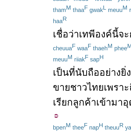
M
F
L
M
tham
thaa
gwak
meuu
r
R
haa
เชื่อ
ว่า
เทพี
องค์
นี้
จะ
F
F
M
cheuua
waa
thaeh
phee
M
F
H
meuu
riiak
sap
เป็น
ที่
นับถือ
อย่างยิ่ง
ขาย
ชาวไทย
เพราะ
เรียก
ลูกค้า
เข้ามา
อ
M
F
H
R
bpen
thee
nap
theuu
ya