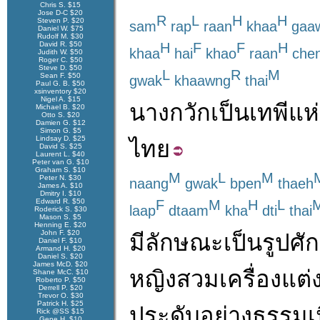
Chris S. $15
Jose D-C $20
R
L
H
H
Steven P. $20
sam
rap
raan
khaa
gaa
Daniel W. $75
Rudolf M. $30
David R. $50
H
F
F
H
khaa
hai
khao
raan
che
Judith W. $50
Roger C. $50
Steve D. $50
L
R
M
Sean F. $50
gwak
khaawng
thai
Paul G. B. $50
xsinventory $20
Nigel A. $15
นางกวัก
เป็น
เทพี
แห
Michael B. $20
Otto S. $20
Damien G. $12
Simon G. $5
Lindsay D. $25
ไทย
David S. $25
Laurent L. $40
Peter van G. $10
Graham S. $10
M
L
M
Peter N. $30
naang
gwak
bpen
thaeh
James A. $10
Dmitry I. $10
Edward R. $50
F
M
H
L
laap
dtaam
kha
dti
thai
Roderick S. $30
Mason S. $5
Henning E. $20
John F. $20
มี
ลักษณะ
เป็น
รูป
ศักด
Daniel F. $10
Armand H. $20
Daniel S. $20
James McD. $20
หญิง
สวม
เครื่องแต
Shane McC. $10
Roberto P. $50
Derrell P. $20
Trevor O. $30
Patrick H. $25
ประดับ
อย่าง
ธรรมเ
Rick @SS $15
Gene H. $10