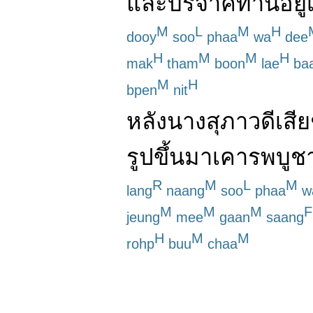
และ
บริจาค
ทาน
อยู่
M
L
M
H
dooy
soo
phaa
wa
dee
H
M
M
H
mak
tham
boon
lae
ba
M
H
bpen
nit
หลัง
นาง
สุภาวดี
เสีย
รูป
ขึ้นมา
เคารพบูช
R
M
L
M
lang
naang
soo
phaa
w
M
M
M
F
jeung
mee
gaan
saang
H
M
M
rohp
buu
chaa