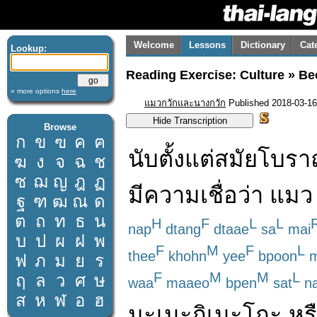
Welcome
Lessons
Dictionary
Cat
Lookup:
Reading Exercise: Culture » B
» more options
here
แมวกวักและนางกวัก
Published 2018-03-16
Browse
ก
ข
ฃ
ค
ฅ
นับตั้งแต่
สมัยโบร
ฆ
ง
จ
ฉ
ช
ซ
ฌ
ญ
ฎ
ฏ
มี
ความเชื่อ
ว่า
แมว
ฐ
ฑ
ฒ
ณ
ด
ต
ถ
ท
ธ
น
H
F
L
L
nap
dtang
dtaae
sa
mai
บ
ป
ผ
ฝ
พ
F
M
F
L
thee
khohn
yee
bpoon
m
ฟ
ภ
ม
ย
ร
F
M
M
L
ฤ
ล
ว
ศ
ษ
waa
maaeo
bpen
sat
n
ส
ห
ฬ
อ
ฮ
มะเนะกิเนะโกะ
หร