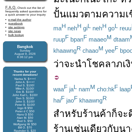
F.A.Q.
Check out the list of
ปั้น
แมว
ตาม
ความเช
frequently asked questions for
a quick answer to your inquiry
e-mail the author
guestbook
H
H
L
H
L
ma
neh
gi
neh
go
reuu
site settings
site news
bulk lookup
F
F
M
ruup
bpan
maaeo
dtaam
Bangkok
R
M
F
khaawng
chaao
yee
bpo
Sunday
August 9, 2026
8:36:12 pm
ว่า
จะ
นำ
โชคลาภ
เง
Thanks for your
recent donations!
Narisa N. $+++!
John A. $+++!
Paul S. $100!
F
L
M
F
waa
ja
nam
cho:hk
laap
Mike A. $100!
Eric B. $100!
John Karl L. $100!
F
F
R
Don S. $100!
hai
jao
khaawng
John S. $100!
Peter B. $100!
Ingo B $50
สำหรับ
ร้านค้า
ก็
จะ
Peter d C $50
Hans G $50
Alan M. $50
Rod S. $50
Wolfgang W. $50
ร้าน
เช่นเดียวกับ
นา
Bill O. $70
Ravinder S. $20