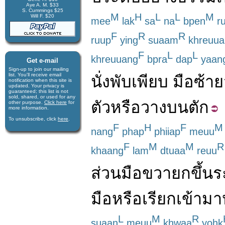
Aye A. M. $33
S. Cummings $25
M
H
L
L
M
Will F. $20
mee
lak
sa
na
bpen
r
F
R
R
ruup
ying
suaam
khreuua
F
L
L
khreuuang
bpra
dap
yaan
Get e-mail
Sign-up to join our mail­ing
list. You'll receive e­mail
นั่งพับเพียบ
มือ
ซ้าย
notification when this site is
updated. Your privacy is
guaran­teed; this list is not
sold, shared, or used for any
ตัว
หรือ
วางบน
ตัก
other purpose.
Click here
for
more infor­mation.
To unsubscribe, click
here
.
F
H
F
M
nang
phap
phiiap
meuu
F
M
M
R
khaang
lam
dtuaa
reuu
ส่วน
มือขวา
ยกขึ้น
ร
มือ
หรือ
เรียก
เข้ามา
L
M
R
suaan
meuu
khwaa
yohk