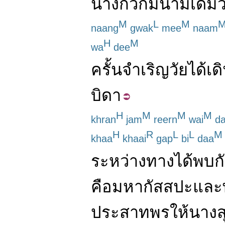
นางกวัก
มี
นาม
เดิม
ว
M
L
M
naang
gwak
mee
naam
H
M
wa
dee
ครั้น
จำเริญ
วัย
ได้
เด
บิดา
H
M
M
M
khran
jam
reern
wai
da
H
R
L
L
M
khaa
khaai
gap
bi
daa
ระหว่างทาง
ได้
พบก
คือ
มหา
กัสสปะ
และ
ประสาทพร
ให้
นาง
ส