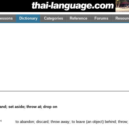
essons
Dictionary
Categories
Reference
Forums
Resour
tand; set aside; throw at; drop on
H
to abandon; discard; throw away; to leave (an object) behind; throw;