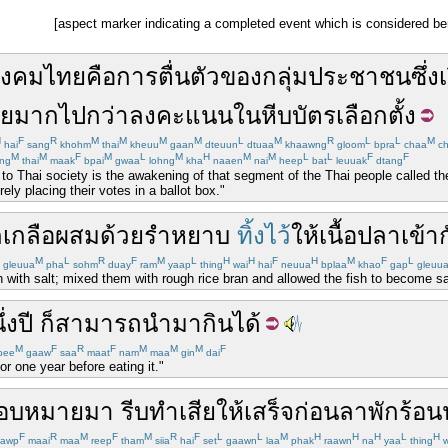
[aspect marker indicating a completed event which is considered ben
ังคม
ไทย
คือ
การ
ตื่น
ตัว
ของ
กลุ่ม
ประชาชน
ซึ่ง
ย
มาก
ไป
กว่า
ลงคะแนน
ใน
หีบบัตรเลือกตั้ง
H
F
R
M
M
M
M
L
M
R
L
L
M
hai
sang
khohm
thai
kheuu
gaan
dteuun
dtuaa
khaawng
gloom
bpra
chaa
ch
M
M
F
M
L
M
H
M
M
L
L
F
F
ng
thai
maak
bpai
gwaa
lohng
kha
naaen
nai
heep
bat
leuuak
dtang
to Thai society is the awakening of that segment of the Thai people called the 
ely placing their votes in a ballot box."
ก
เกลือ
ผสม
ด้วย
รำ
หยาบ
ทิ้งไว้
ให้
เนื้อปลา
เข้า
M
L
R
F
M
L
H
H
F
H
M
F
L
gleuua
pha
sohm
duay
ram
yaap
thing
wai
hai
neuua
bplaa
khao
gap
gleuu
h with salt; mixed them with rough rice bran and allowed the fish to become sat
ึ่ง
ปี
ก็
สามารถ
นำมา
กิน
ได้
M
F
R
F
M
M
M
F
pee
gaaw
saa
maat
nam
maa
gin
dai
or one year before eating it."
อบหมาย
มา
รีบทำ
เสีย
ให้
เสร็จ
ก่อน
ลา
พักร้อน
F
R
M
F
M
R
F
L
L
M
H
H
H
L
H
awp
maai
maa
reep
tham
siia
hai
set
gaawn
laa
phak
raawn
na
yaa
thing
w