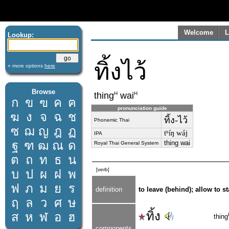
Welcome
L
Lookup:
ทิ้งไว้
» more options
here
Browse
H
H
thing
wai
ก
ข
ฃ
ค
ฅ
pronunciation guide
ฆ
ง
จ
ฉ
ช
ทิ้ง-ไว้
Phonemic Thai
ซ
ฌ
ญ
ฎ
ฏ
tʰíŋ wáj
IPA
ฐ
ฑ
ฒ
ณ
ด
thing wai
Royal Thai General System
ต
ถ
ท
ธ
น
[verb]
บ
ป
ผ
ฝ
พ
ฟ
ภ
ม
ย
ร
definition
to leave (behind); allow to s
ฤ
ล
ว
ศ
ษ
ทิ้ง
ส
ห
ฬ
อ
ฮ
thing
components