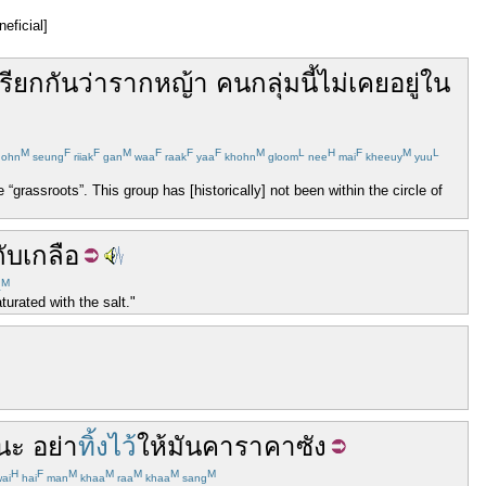
eficial]
เรียก
กัน
ว่า
รากหญ้า
คน
กลุ่ม
นี้
ไม่
เคย
อยู่
ใน
M
F
F
M
F
F
F
M
L
H
F
M
L
ohn
seung
riiak
gan
waa
raak
yaa
khohn
gloom
nee
mai
kheeuy
yuu
“grassroots”. This group has [historically] not been within the circle of
กับ
เกลือ
M
a
urated with the salt."
นะ
อย่า
ทิ้งไว้
ให้
มัน
คาราคาซัง
H
F
M
M
M
M
M
ai
hai
man
khaa
raa
khaa
sang