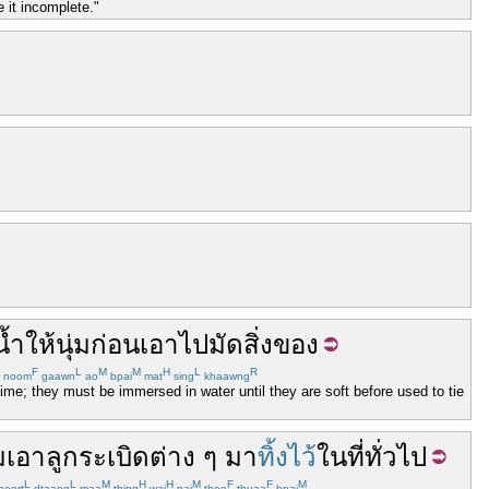
 it incomplete."
น้ำ
ให้
นุ่ม
ก่อน
เอา
ไป
มัด
สิ่งของ
F
L
M
M
H
L
R
noom
gaawn
ao
bpai
mat
sing
khaawng
ime; they must be immersed in water until they are soft before used to tie
ม
เอา
ลูกระเบิด
ต่าง
ๆ
มา
ทิ้งไว้
ใน
ที่
ทั่วไป
L
L
M
H
H
M
F
F
M
beert
dtaang
maa
thing
wai
nai
thee
thuaa
bpai