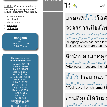
ไว้
H
wai
F.A.Q.
Check out the list of
frequently asked questions for
a quick answer to your inquiry
e-mail the author
มรดก
ที่
ทิ้งไว้
ให้
ส
guestbook
site settings
site news
วงจร
การเมือง
ไท
bulk lookup
M
H
L
F
H
maaw
ra
dohk
thee
thing
wai
Bangkok
M
M
M
M
nai
wohng
jaawn
gaan
meuua
Friday
"A legacy which has been left 
August 7, 2026
Thai politics for more than mer
8:26:06 am
จึง
นำ
ปลา
มา
คลุ
Thanks for your
recent donations!
M
M
M
M
H
jeung
nam
bplaa
maa
khlook
Narisa N. $+++!
"Afterwards, I covered the fis
John A. $+++!
Paul S. $100!
Mike A. $100!
Eric B. $100!
ทิ้งไว้
ประมาณ
หน
John Karl L. $100!
Don S. $100!
John S. $100!
H
H
L
M
L
thing
wai
bpra
maan
neung
b
Peter B. $100!
"[You] leave the fish ferment f
Ingo B $50
Peter d C $50
Hans G $50
Alan M. $50
งาน
ที่
คุณ
ได้รับ
ม
Rod S. $50
Wolfgang W. $50
Bill O. $70
M
F
M
F
H
ngaan
thee
khoon
dai
rap
ma
Ravinder S. $20