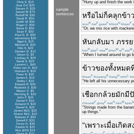
"Hurry up and finish the work 
Chris S. $15
Jose D-C $20
Steven P. $20
sample
Daniel W. $75
หรือไม่
ก็
คลุก
ข้า
sentences
Rudolf M. $30
David R. $50
Judith W. $50
R
F
F
H
F
reuu
mai
gaaw
khlook
khaao
g
Roger C. $50
"Or, we mix rice with mackerel
Steve D. $50
Sean F. $50
Paul G. B. $50
xsinventory $20
หันกลับ
มา
ภรรย
Nigel A. $15
Michael B. $20
Otto S. $20
R
L
M
M
H
M
han
glap
maa
phan
ra
yaa
Damien G. $12
"When I turned around to go ba
Simon G. $5
Lindsay D. $25
David S. $25
Laurent L. $40
ข้าวของ
ทั้งหมด
ที
Peter van G. $10
Graham S. $10
Peter N. $30
F
R
H
L
khaao
khaawng
thang
moht
th
James A. $10
"He left all his unnecessary 
Dmitry I. $10
Edward R. $50
Roderick S. $30
Mason S. $5
เชือกกล้วย
มัก
มี
ป
Henning E. $20
John F. $20
Daniel F. $10
F
F
H
M
cheuuak
gluay
mak
mee
bpan
Armand H. $20
"Strings made from the banana 
Daniel S. $20
James McD. $20
up things."
Shane McC. $10
Roberto P. $50
Derrell P. $20
"
เพราะ
เมื่อ
เกิด
ส
Trevor O. $30
Patrick H. $25
Rick @SS $15
H
F
L
R
Gene H. $10
phraw
meuua
geert
sohng
khra