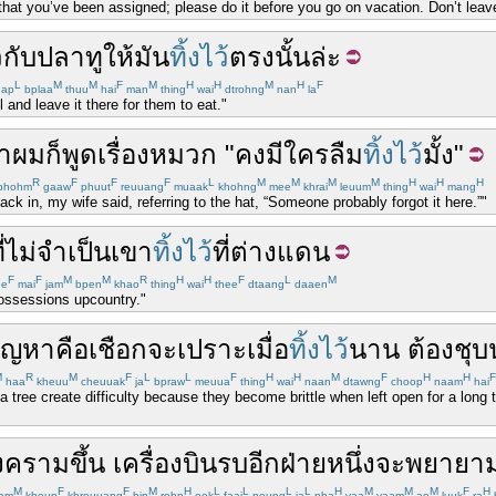
that you’ve been assigned; please do it before you go on vacation. Don’t leave
ว
กับ
ปลาทู
ให้
มัน
ทิ้งไว้
ตรงนั้น
ล่ะ
L
M
M
F
M
H
H
M
H
F
ap
bplaa
thuu
hai
man
thing
wai
dtrohng
nan
la
 and leave it there for them to eat."
า
ผม
ก็
พูด
เรื่อง
หมวก
"
คง
มี
ใคร
ลืม
ทิ้งไว้
มั้ง
"
R
F
F
F
L
M
M
M
M
H
H
H
phohm
gaaw
phuut
reuuang
muaak
khohng
mee
khrai
leuum
thing
wai
mang
ck in, my wife said, referring to the hat, “Someone probably forgot it here.”"
่
ไม่
จำเป็น
เขา
ทิ้งไว้
ที่
ต่างแดน
F
F
M
M
R
H
H
F
L
M
ee
mai
jam
bpen
khao
thing
wai
thee
dtaang
daaen
possessions upcountry."
ัญหา
คือ
เชือก
จะ
เปราะ
เมื่อ
ทิ้งไว้
นาน
ต้อง
ชุบ
M
R
M
F
L
L
F
H
H
M
F
H
H
F
haa
kheuu
cheuuak
ja
bpraw
meuua
thing
wai
naan
dtawng
choop
naam
hai
tree create difficulty because they become brittle when left open for a long t
งคราม
ขึ้น
เครื่องบินรบ
อีกฝ่ายหนึ่ง
จะ
พยายา
M
F
F
M
H
L
L
L
L
H
M
M
M
F
H
am
kheun
khreuuang
bin
rohp
eek
faai
neung
ja
pha
yaa
yaam
ao
luuk
ra