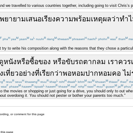
and we travelled to various countries together, including going to visit Chris’s
พยายาม
เสนอ
เรียงความ
พร้อม
เหตุผล
ว่า
ทำไ
F
H
M
M
L
R
M
M
H
L
R
F
M
pha
yaa
yaam
sa
nuuhr
riiang
khwaam
phraawm
haeht
phohn
waa
tham
ma
try to write his composition along with the reasons that they chose a particul
ดูหนัง
หรือ
ซื้อของ
หรือ
ขับรถ
ตากลม
เรา
ควร
อง
เที่ยว
อย่าง
ที่
เรียกว่า
พอหอมปากหอมคอ
ไม่
R
R
H
R
R
L
H
L
M
M
M
F
F
ng
reuu
seuu
khaawng
reuu
khap
roht
dtaak
lohm
rao
khuaan
thiaao
thao
th
F
M
R
L
R
M
F
H
H
R
M
M
F
waa
phaaw
haawm
bpaak
haawm
khaaw
mai
rohp
raao
reuu
guaan
jai
phuu
to the movies or shopping or just going for a drive, you should only to out wh
hout overdoing it. You should not pester or bother your parents too much."
cording, or comment for this page
 this page