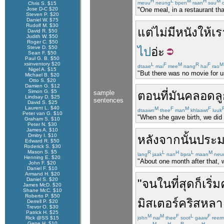
H
L
M
H
M
meuu
neung
bpen
raan
suu
c
Chris S. $15
Jose D-C $20
"One meal, in a restaurant tha
Steven P. $20
Daniel W. $75
Rudolf M. $30
แต่
ไม่มี
หนัง
ให้
เร
David R. $50
Judith W. $50
Roger C. $50
Steve D. $50
ไป
อ่ะ
Sean F. $50
Paul G. B. $50
xsinventory $20
L
F
M
R
F
M
dtaae
mai
mee
nang
hai
rao
Nigel A. $15
"But there was no movie for us
Michael B. $20
Otto S. $20
Damien G. $12
Simon G. $5
sample
ตอน
ที่
มัน
คลอด
ล
Lindsay D. $25
sentences
David S. $25
Laurent L. $40
M
F
M
F
dtaawn
thee
man
khlaawt
luuk
Peter van G. $10
"When she gave birth, we did n
Graham S. $10
Peter N. $30
James A. $10
Dmitry I. $10
หลังจากนั้น
ประ
Edward R. $50
Roderick S. $30
Mason S. $5
R
L
H
L
M
lang
jaak
nan
bpra
maan
neu
Henning E. $20
"About one month after that, 
John F. $20
Daniel F. $10
Armand H. $20
Daniel S. $20
"
จน
ในที่สุด
ก็
เริ่ม
James McD. $20
Shane McC. $10
Roberto P. $50
มิสเตอร์
คริส
หลาย
Derrell P. $20
Trevor O. $30
Patrick H. $25
M
M
F
L
F
Rick @SS $15
john
nai
thee
soot
gaaw
reer
Gene H. $10
M
H
R
H