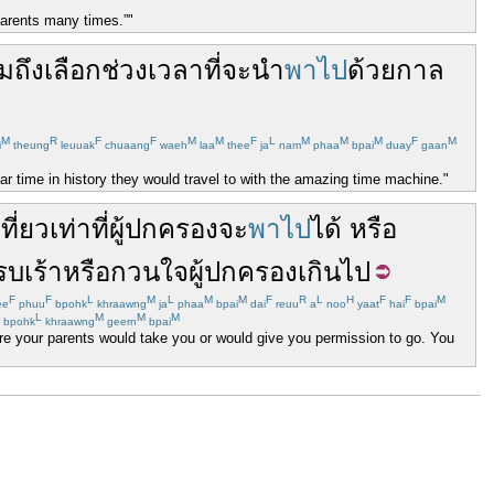
 parents many times.”"
ม
ถึง
เลือก
ช่วงเวลา
ที่จะ
นำ
พาไป
ด้วย
กาล
M
R
F
F
M
M
F
L
M
M
M
F
M
i
theung
leuuak
chuaang
waeh
laa
thee
ja
nam
phaa
bpai
duay
gaan
ar time in history they would travel to with the amazing time machine."
เที่ยว
เท่าที่
ผู้ปกครอง
จะ
พาไป
ได้
หรือ
รบเร้า
หรือ
กวนใจ
ผู้ปกครอง
เกินไป
F
F
L
M
L
M
M
F
R
L
H
F
F
M
ee
phuu
bpohk
khraawng
ja
phaa
bpai
dai
reuu
a
noo
yaat
hai
bpai
L
M
M
M
bpohk
khraawng
geern
bpai
ere your parents would take you or would give you permission to go. You