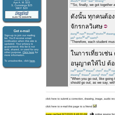
dtuuhr
khrit
laai
khrang
Aye A. M. $33
"“So, finally, we got together 
S. Cummings $25
Will F. $20
ดังนั้น
ทุกคน
ต้อง
จักรกล
วิเศษ
Get e-mail
M
H
H
M
dang
nan
thook
khohn
dtawng
Sign-up to join our mail­ing
L
M
H
L
jak
gohn
wi
saeht
list. You'll receive e­mail
notification when this site is
"Therefore, each student must 
updated. Your privacy is
guaran­teed; this list is not
sold, shared, or used for any
ใน
การ
เที่ยว
เช่น
other purpose.
Click here
for
more infor­mation.
To unsubscribe, click
here
.
อนุญาต
ให้
ไป
ต้
M
M
F
F
M
nai
gaan
thiaao
chen
duu
na
F
F
L
F
F
dtawng
thiaao
yaang
thee
riiak
"When you go out, like going 
should go out, as we say, wit
click here to submit a correction, drawing, image, audio re
click here to e-mail this page to a friend
page cached 8/7/2026 8:48:00 AM
online source for