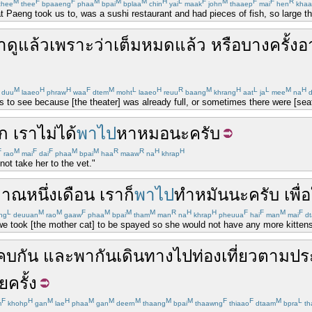
M
F
F
M
M
M
H
L
F
M
F
F
R
hee
thee
bpaaeng
phaa
bpai
bplaa
chin
yai
maak
john
thaaep
mai
hen
khaa
t Paeng took us to, was a sushi restaurant and had pieces of fish, so large th
า
ดู
แล้ว
เพราะว่า
เต็ม
หมดแล้ว
หรือ
บางครั้ง
อ
M
H
H
F
M
L
H
R
M
H
L
L
M
H
duu
laaeo
phraw
waa
dtem
moht
laaeo
reuu
baang
khrang
aat
ja
mee
na
d
 to see because [the theater] was already full, or sometimes there were [seats
ูก
เรา
ไม่ได้
พาไป
หาหมอ
นะ
ครับ
F
M
F
F
M
M
R
R
H
H
rao
mai
dai
phaa
bpai
haa
maaw
na
khrap
ot take her to the vet."
มาณ
หนึ่ง
เดือน
เรา
ก็
พาไป
ทำหมัน
นะ
ครับ
เพื่อ
L
M
M
F
M
M
M
R
H
H
F
F
M
F
ng
deuuan
rao
gaaw
phaa
bpai
tham
man
na
khrap
pheuua
hai
man
mai
dt
we took [the mother cat] to be spayed so she would not have any more kittens
คบ
กัน
และ
พากัน
เดินทาง
ไป
ท่องเที่ยว
ตาม
ปร
ครั้ง
F
H
M
H
M
M
M
M
M
F
F
M
L
m
khohp
gan
lae
phaa
gan
deern
thaang
bpai
thaawng
thiaao
dtaam
bpra
th