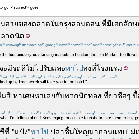
to go; <subject> goes
ิ่นอาย
ของ
ตลาด
ใน
กรุง
ลอนดอน
ที่
มี
เอกลักษ
ลาดนัด
M
R
L
L
M
M
M
M
F
M
L
L
H
L
ai
khaawng
dta
laat
nai
groong
laawn
daawn
thee
mee
aehk
ga
lak
do:ht
d
ce the four uniquely outstanding markets in London: the fish Market, the flower
จะ
มี
รถลิโม
ไป
รับ
และ
พาไป
ส่ง
ที่
โรงแรม
M
H
H
M
M
H
H
M
M
L
F
M
M
roht
li
mo:h
bpai
rap
lae
phaa
bpai
sohng
thee
ro:hng
raaem
cked up by limo, which will take you to the hotel."
ั่น
สิ
หาเศษหาเลย
กับ
พวก
นักท่องเที่ยว
ซื่อๆ บื
F
L
R
L
R
M
L
F
H
F
F
F
F
F
an
si
haa
saeht
haa
leeuy
gap
phuaak
nak
thaawng
thiaao
seuu
seuu
beuu
hat I’m talking about! Scavenging for gullible tourists to take them to buy g
ชี
ที่
"
แป้ง
"
พาไป
ปลา
ชิ้น
ใหญ่
มาก
จน
แทบ
ไม่
เ