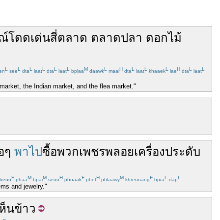
ณ์
โดดเด่น
สี่
ตลาด
ตลาด
ปลา
ดอกไม้
L
L
L
L
L
L
M
L
H
L
L
L
H
L
L
en
see
dta
laat
dta
laat
bplaa
daawk
maai
dta
laat
khaaek
lae
dta
laat
 market, the Indian market, and the flea market."
้อๆ
พาไป
ซื้อ
พวก
เพชรพลอย
เครื่องประดับ
F
M
M
H
F
H
M
F
L
L
beuu
phaa
bpai
seuu
phuaak
phet
phlaawy
khreuuang
bpra
dap
ems and jewelry."
ห็น
ข้าว