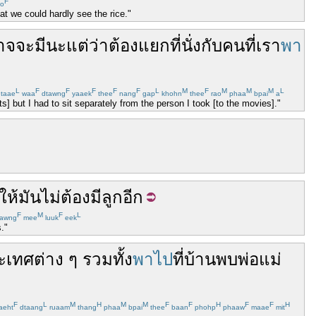
F
o
at we could hardly see the rice."
าจจะ
มี
นะ
แต่ว่า
ต้อง
แยก
ที่นั่ง
กับ
คน
ที่
เรา
พา
L
F
F
F
F
F
L
M
F
M
M
M
L
taae
waa
dtawng
yaaek
thee
nang
gap
khohn
thee
rao
phaa
bpai
a
] but I had to sit separately from the person I took [to the movies]."
ให้
มัน
ไม่
ต้อง
มี
ลูก
อีก
F
M
F
L
awng
mee
luuk
eek
."
ะเทศ
ต่าง
ๆ
รวมทั้ง
พาไป
ที่บ้าน
พบ
พ่อแม่
F
L
M
H
M
M
F
F
H
F
F
H
aeht
dtaang
ruaam
thang
phaa
bpai
thee
baan
phohp
phaaw
maae
mit