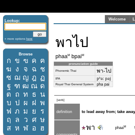
Welcome
L
Lookup:
พาไป
» more options
here
Browse
M
M
phaa
bpai
ก
ข
ฃ
ค
ฅ
pronunciation guide
ฆ
ง
จ
ฉ
ช
พา-ไป
Phonemic Thai
ซ
ฌ
ญ
ฎ
ฏ
pʰaː paj
IPA
ฐ
ฑ
ฒ
ณ
ด
pha pai
Royal Thai General System
ต
ถ
ท
ธ
น
[verb]
บ
ป
ผ
ฝ
พ
ฟ
ภ
ม
ย
ร
definition
to lead away from; take away
ฤ
ล
ว
ศ
ษ
พา
ส
ห
ฬ
อ
ฮ
M
phaa
components