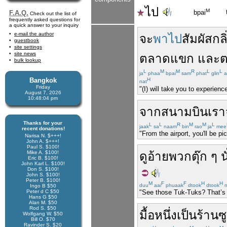
ไป
M
bpai
F.A.Q.
Check out the list of
frequently asked questions for
a quick answer to your inquiry
e-mail the author
จะ
พาไป
สัมผัส
กล
guestbook
site settings
site news
ตลาด
แขก
และ
ต
bulk lookup
L
M
M
R
L
L
ja
phaa
bpai
sam
phat
glin
a
Bangkok
H
nat
Friday
"(I) will take you to experien
August 7, 2026
10:48:04 pm
จาก
สนามบิน
เรา
Thanks for your
L
L
R
M
M
L
jaak
sa
naam
bin
rao
ja
mee
recent donations!
"From the airport, you'll be pi
Narisa N. $+++!
John A. $+++!
Paul S. $100!
Mike A. $100!
ดู
อ้าย
พวก
ตุ๊ก ๆ
น
Eric B. $100!
John Karl L. $100!
Don S. $100!
John S. $100!
Peter B. $100!
M
F
F
H
H
duu
aai
phuaak
dtook
dtook
n
Ingo B $50
Peter d C $50
"See those Tuk-Tuks? That’s w
Hans G $50
Alan M. $50
Rod S. $50
มื้อหนึ่ง
เป็น
ร้าน
ซู
Wolfgang W. $50
Bill O. $70
Ravinder S. $20