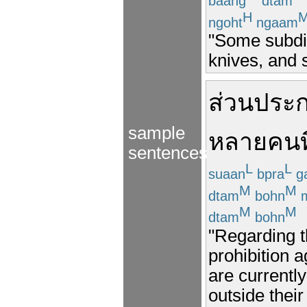
baang
dtam
H
ngoht
ngaam
"Some subdi
knives, and s
ส่วน
ประ
sample
หลายคน
ท
sentences
L
L
suaan
bpra
g
M
M
dtam
bohn
m
M
M
dtam
bohn
"Regarding t
prohibition a
are currentl
outside their