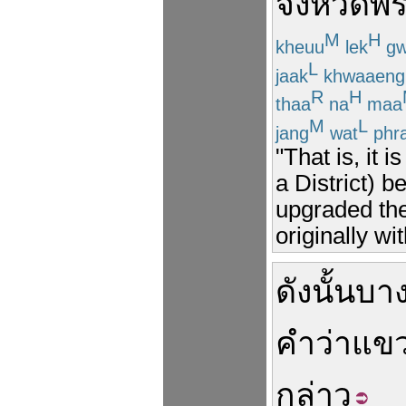
จังหวัด
พ
M
H
kheuu
lek
gw
L
jaak
khwaaeng
R
H
thaa
na
maa
M
L
jang
wat
phr
"That is, it 
a District) 
upgraded the
originally w
ดังนั้น
บาง
คำ
ว่า
แข
กล่าว