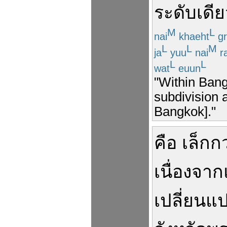
ระดับ
เดี
M
L
nai
khaeht
gr
L
L
M
ja
yuu
nai
r
L
L
wat
euun
"Within Bang
subdivision a
Bangkok]."
คือ
เล็กกว
เนื่องจาก
เปลี่ยนแ