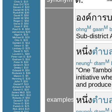
Chris S. $15
Jose D-C $20
Steven P. $20
Daniel W. $75
Rudolf M. $30
องค์การ
บ
David R. $50
Judith W. $50
Roger C. $50
Steve D. $50
M
M
Sean F. $50
ohng
gaan
b
Paul G. B. $50
xsinventory $20
Sub-district
Nigel A. $15
Michael B. $20
Otto S. $20
Damien G. $12
Simon G. $5
หนึ่ง
ตำบ
Lindsay D. $25
David S. $25
Laurent L. $40
Peter van G. $10
Graham S. $10
L
M
neung
dtam
Peter N. $30
James A. $10
Dmitry I. $10
"One Tambol
Edward R. $50
Roderick S. $30
initiative wh
Mason S. $5
Henning E. $20
John F. $20
and produce 
Daniel F. $10
Armand H. $20
Daniel S. $20
James McD. $20
Shane McC. $10
หนึ่ง
ตำบ
examples
Roberto P. $50
Derrell P. $20
Trevor O. $30
Patrick H. $25
L
M
Rick @SS $15
neung
dtam
Gene H. $10