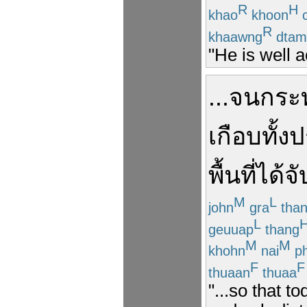
R
H
khao
khoon
c
R
khaawng
dtam
"He is well 
...
จนกระทั
เกือบ
ทั้ง
ป
พื้นที่
ได้
จั
M
L
john
gra
tha
L
geuuap
thang
M
M
khohn
nai
ph
F
F
thuaan
thuaa
"...so that t