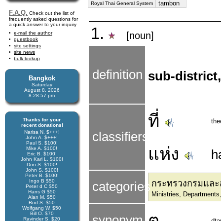
tambon
Royal Thai General System
F.A.Q.
Check out the list of
frequently asked questions for
a quick answer to your inquiry
1.
e-mail the author
[noun]
guestbook
site settings
site news
bulk lookup
definition
sub-district
Bangkok
Saturday
August 8, 2026
8:28:58 pm
ที่
Thanks for your
the
recent donations!
Narisa N. $+++!
classifiers
John A. $+++!
Paul S. $100!
แห่ง
Mike A. $100!
h
Eric B. $100!
John Karl L. $100!
Don S. $100!
John S. $100!
Peter B. $100!
Ingo B $50
กระทรวงกรมและ
categories
Peter d C $50
Hans G $50
Ministries, Departments
Alan M. $50
Rod S. $50
Wolfgang W. $50
Bill O. $70
ต.
synonym
Ravinder S. $20
dt