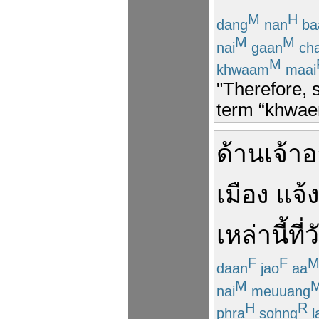
M
H
dang
nan
ba
M
M
nai
gaan
cha
M
khwaam
maai
"Therefore, 
term “khwaen
ด้าน
เจ้า
เมือง
แจ้ง
เหล่านี้
ที่
ว
F
F
daan
jao
aa
M
nai
meuuang
H
R
phra
sohng
l