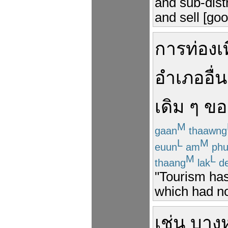
and sub-distr
and sell [goo
การท่องเท
อำเภอ
อื่น
เดิม
ๆ
ขอ
M
gaan
thaawng
L
M
euun
am
phu
M
L
thaang
lak
d
"Tourism has
which had no
เช่น
บาง