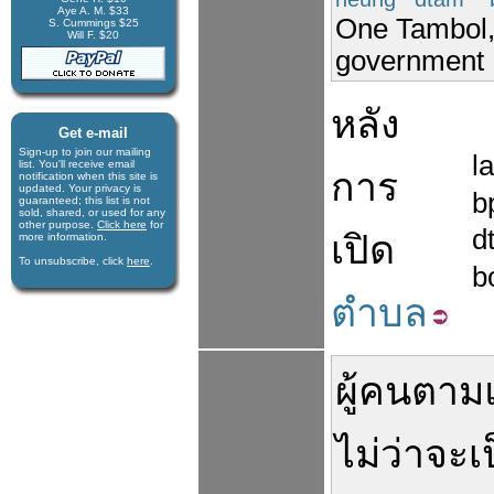
Aye A. M. $33
One Tambol,
S. Cummings $25
Will F. $20
government
หลัง
Get e-mail
Sign-up to join our mail­ing
l
list. You'll receive e­mail
การ
notification when this site is
updated. Your privacy is
b
guaran­teed; this list is not
sold, shared, or used for any
other purpose.
Click here
for
d
เปิด
more infor­mation.
To unsubscribe, click
here
.
b
ตำบล
ผู้คน
ตาม
ไม่ว่าจะ
เ