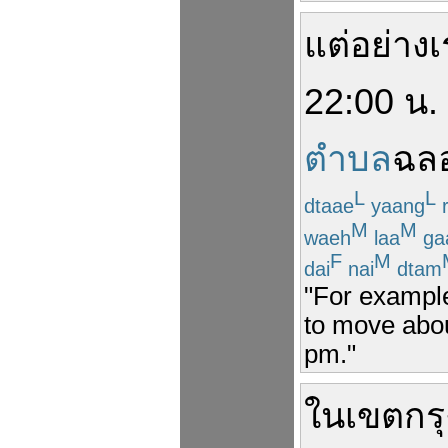
แต่
อย่าง
เ
22:00
น.
ตำบล
ฉล
L
L
dtaae
yaang
r
M
M
waeh
laa
ga
F
M
dai
nai
dtam
"For example
to move about
pm."
ใน
เขต
กร