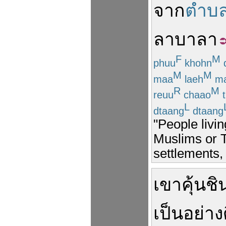
จาก
ตำบ
ลาบาลา
F
M
phuu
khohn
M
M
maa
laeh
ma
R
M
reuu
chaao
t
L
dtaang
dtaang
"People livi
Muslims or T
settlements, 
เขา
คุ้นชิ
เป็น
อย่าง