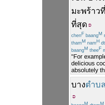
มะพร้าว
ที
ที่สุด
F
M
chen
baang
M
H
tham
nam
dt
M
F
baang
thee
m
"For example
delicious co
absolutely th
บาง
ตำบ
M
M