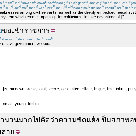
H
M
H
M
L
M
M
L
M
R
F
F
H
a
tham
lae
khwaam
aawn
aae
baang
bpra
gaan
khaawng
khaa
raat
cha
gaa
F
H
H
F
M
F
F
M
H
L
L
L
M
M
M
L
ai
ruu
khit
mai
than
waa
nee
kheuu
ra
bohp
sak
di
naa
kheuu
o:h
gaat
k
weaknesses among civil servants, as well as the deeply embedded feudal syst
l system which creates openings for politicians [to take advantage of.]"
อ
ของ
ข้าราชการ
M
R
F
F
H
M
khaawng
khaa
raat
cha
gaan
ty of civil government workers."
[is] rundown; weak; faint; feeble; debilitated; effete; fragile; frail; infirm; p
small; young; feeble
จำนวน
มากไป
คิดว่า
ความขัดแย้ง
เป็น
สภาพอป
สลาย