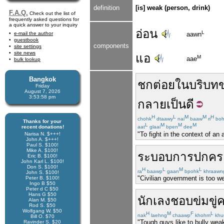
definition
[is] weak (person, drink)
F.A.Q.
Check out the list of
frequently asked questions for
a quick answer to your inquiry
อ่อน
L
e-mail the author
aawn
guestbook
components
site settings
site news
แอ
M
aae
bulk lookup
Bangkok
ชก
ต่อย
ใน
บริบท
Friday
August 7, 2026
3:53:59 pm
กลาย
เป็น
ดี
H
L
M
M
H
chohk
dtaawy
nai
baaw
ri
boh
Thanks for your
L
M
M
M
recent donations!
aat
glaai
bpen
dee
"To fight in the context of an
Narisa N. $+++!
John A. $+++!
Paul S. $100!
Mike A. $100!
ระบอบ
การปกคร
Eric B. $100!
John Karl L. $100!
Don S. $100!
H
L
M
L
ra
baawp
gaan
bpohk
khraawn
John S. $100!
"Civilian government is too we
Peter B. $100!
Ingo B $50
Peter d C $50
Hans G $50
นักเลง
ชอบ
ข่มขู่
Alan M. $50
Rod S. $50
Wolfgang W. $50
H
M
F
L
nak
laehng
chaawp
khohm
khu
Bill O. $70
"Tough guys like to bully wea
Ravinder S. $20