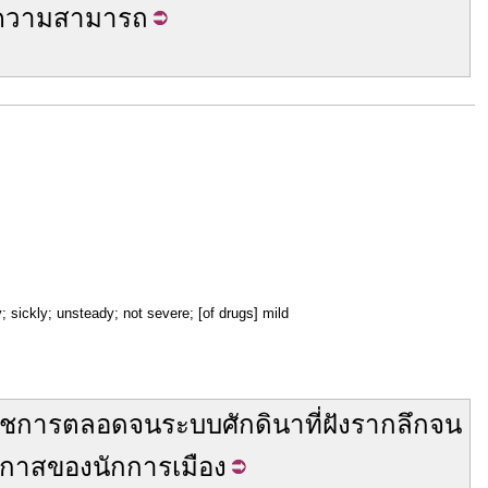
ความสามารถ
uny; sickly; unsteady; not severe; [of drugs] mild
าชการ
ตลอดจน
ระบบศักดินา
ที่
ฝังราก
ลึก
จน
อกาส
ของ
นักการเมือง