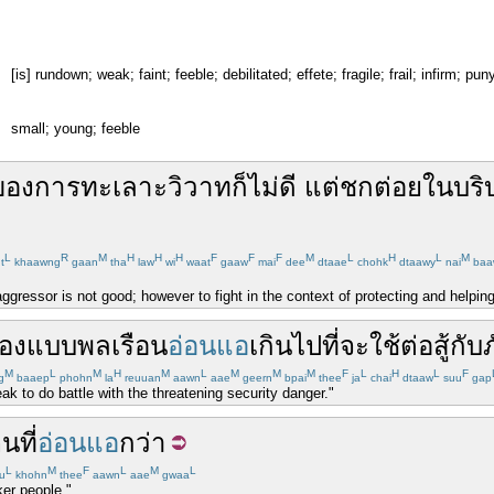
[is] rundown; weak; faint; feeble; debilitated; effete; fragile; frail; infirm; p
small; young; feeble
ของ
การ
ทะเลาะ
วิวาท
ก็
ไม่
ดี
แต่
ชก
ต่อย
ใน
บริ
L
R
M
H
H
H
F
F
F
M
L
H
L
M
t
khaawng
gaan
tha
law
wi
waat
gaaw
mai
dee
dtaae
chohk
dtaawy
nai
baa
 aggressor is not good; however to fight in the context of protecting and helpi
อง
แบบ
พลเรือน
อ่อนแอ
เกิน
ไป
ที่
จะ
ใช้
ต่อสู้
กับ
M
L
M
H
M
L
M
M
M
F
L
H
L
F
g
baaep
phohn
la
reuuan
aawn
aae
geern
bpai
thee
ja
chai
dtaaw
suu
gap
ak to do battle with the threatening security danger."
คน
ที่
อ่อนแอ
กว่า
L
M
F
L
M
L
u
khohn
thee
aawn
aae
gwaa
ker people."