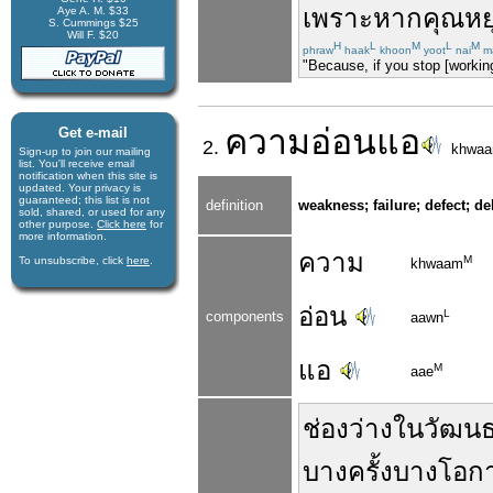
เพราะ
หาก
คุณ
หย
Aye A. M. $33
S. Cummings $25
Will F. $20
H
L
M
L
M
phraw
haak
khoon
yoot
nai
m
"Because, if you stop [workin
ความ
อ่อนแอ
Get e-mail
2.
khwa
Sign-up to join our mail­ing
list. You'll receive e­mail
notification when this site is
updated. Your privacy is
guaran­teed; this list is not
definition
weakness; failure; defect; debi
sold, shared, or used for any
other purpose.
Click here
for
more infor­mation.
ความ
M
To unsubscribe, click
here
.
khwaam
อ่อน
L
components
aawn
แอ
M
aae
ช่องว่าง
ใน
วัฒน
บางครั้ง
บางโอก