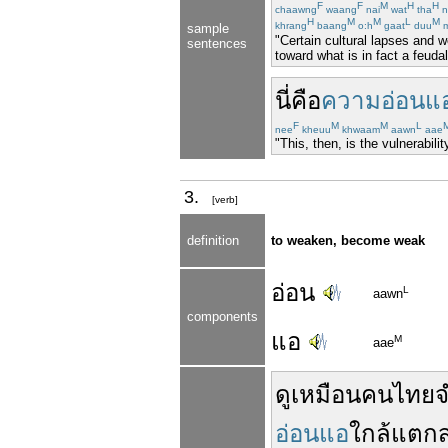
F
F
M
H
H
chaawng
waang
nai
wat
tha
n
H
M
M
L
M
khrang
baang
o:h
gaat
duu
m
sample
"Certain cultural lapses and 
sentences
toward what is in fact a feuda
นี่
คือ
ความอ่อนแ
F
M
M
L
nee
kheuu
khwaam
aawn
aae
"This, then, is the vulnerabili
3.
[verb]
definition
to weaken, become weak
อ่อน
L
aawn
components
แอ
M
aae
ดูเหมือน
คนไทย
อ่อนแอ
ใกล้
แตก