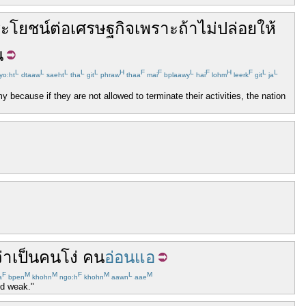
ระโยชน์
ต่อ
เศรษฐกิจ
เพราะ
ถ้า
ไม่
ปล่อยให้
น
L
L
L
L
L
H
F
F
L
F
H
F
L
L
yo:ht
dtaaw
saeht
tha
git
phraw
thaa
mai
bplaawy
hai
lohm
leerk
git
ja
because if they are not allowed to terminate their activities, the nation
่า
เป็น
คนโง่
คน
อ่อนแอ
F
M
M
F
M
L
M
a
bpen
khohn
ngo:h
khohn
aawn
aae
nd weak."