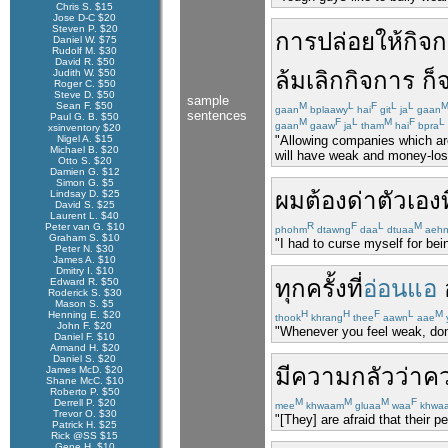
Chris S. $15
Jose D-C $20
Steven P. $20
การ
ปล่อยให้
กิจ
Daniel W. $75
Rudolf M. $30
David R. $50
Judith W. $50
ล้มเลิก
กิจการ
ก็
Roger C. $50
Steve D. $50
sample
Sean F. $50
M
L
F
L
L
gaan
bplaawy
hai
git
ja
gaan
sentences
Paul G. B. $50
M
F
L
M
F
L
gaan
gaaw
ja
tham
hai
bpra
xsinventory $20
"Allowing companies which are
Nigel A. $15
Michael B. $20
will have weak and money-losi
Otto S. $20
Damien G. $12
Simon G. $5
ผม
ต้อง
ด่า
ตัวเอง
ท
Lindsay D. $25
David S. $25
Laurent L. $40
R
F
L
M
Peter van G. $10
phohm
dtawng
daa
dtuaa
aeh
Graham S. $10
"I had to curse myself for be
Peter N. $30
James A. $10
Dmitry I. $10
ทุกครั้งที่
อ่อนแอ
Edward R. $50
Roderick S. $30
Mason S. $5
H
H
F
L
M
Henning E. $20
thook
khrang
thee
aawn
aae
John F. $20
"Whenever you feel weak, don’
Daniel F. $10
Armand H. $20
Daniel S. $20
มี
ความกลัว
ว่า
ค
James McD. $20
Shane McC. $10
Roberto P. $50
M
M
M
F
Derrell P. $20
mee
khwaam
gluaa
waa
khwa
Trevor O. $30
"[They] are afraid that their 
Patrick H. $25
Rick @SS $15
Gene H. $10