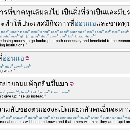
การ
ที่
ขาดทุน
ล้ม
ลงไป
เป็น
สิ่งที่
จำเป็น
และ
มีป
จะ
ทำให้
ประเทศ
มี
กิจการ
ที่
อ่อนแอ
และ
ขาดทุ
M
F
L
M
H
M
M
M
L
F
M
M
H
M
L
thee
khaat
thoon
lohm
lohng
bpai
bpen
sing
thee
jam
bpen
lae
mee
bpra
F
M
L
L
M
F
L
M
H
L
M
thaeht
mee
git
ja
gaan
thee
aawn
aae
lae
khaat
thoon
 losing money to go bankrupt is both necessary and beneficial to the economy 
ng institutions."
ี่
อ่อนแอ
M
F
L
M
ng
thee
aawn
aae
ing weak."
อย่า
ยอมแพ้
ลุก
ยืนขึ้น
มา
L
M
H
H
M
F
M
yaa
yaawm
phaae
look
yeuun
kheun
maa
t give up; rise up instead."
วามลับ
ของ
ตนเอง
จะ
เปิดเผย
กลัว
คนอื่น
จะ
หาว
M
H
R
M
M
L
L
R
M
M
L
L
R
am
lap
khaawng
dtohn
aehng
ja
bpeert
pheeuy
gluaa
khohn
euun
ja
haa
wa
personal secrets will become known and that others will think they are stupid a