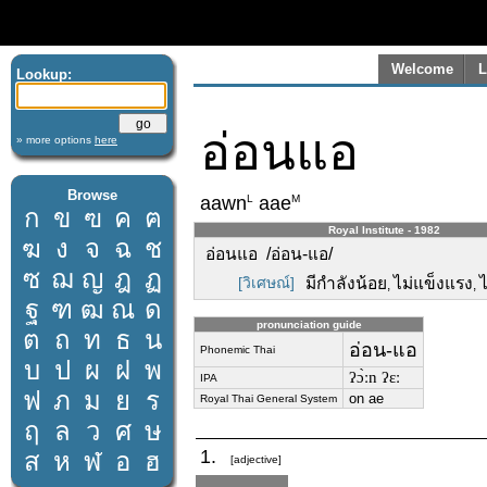
Welcome
L
Lookup:
อ่อนแอ
» more options
here
Browse
L
M
aawn
aae
ก
ข
ฃ
ค
ฅ
Royal Institute - 1982
ฆ
ง
จ
ฉ
ช
อ่อนแอ /อ่อน-แอ/
ซ
ฌ
ญ
ฎ
ฏ
[วิเศษณ์]
มีกำลังน้อย
ไม่แข็งแรง
ไ
,
,
ฐ
ฑ
ฒ
ณ
ด
pronunciation guide
ต
ถ
ท
ธ
น
อ่อน-แอ
Phonemic Thai
บ
ป
ผ
ฝ
พ
ʔɔ̀ːn ʔɛː
IPA
ฟ
ภ
ม
ย
ร
on ae
Royal Thai General System
ฤ
ล
ว
ศ
ษ
1.
ส
ห
ฬ
อ
ฮ
[adjective]