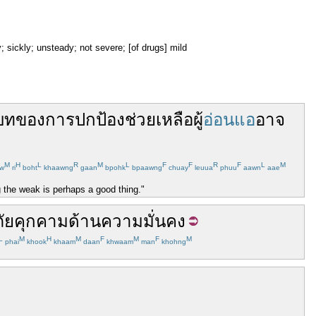
uny; sickly; unsteady; not severe; [of drugs] mild
บท
ของ
การ
ปกป้อง
ช่วย
เหลือ
ผู้
อ่อนแอ
อาจ
M
H
L
R
M
L
F
F
R
F
L
M
w
ri
boht
khaawng
gaan
bpohk
bpaawng
chuay
leuua
phuu
aawn
aae
ng the weak is perhaps a good thing."
ภัยคุกคาม
ด้าน
ความมั่นคง
L
M
H
M
F
M
F
M
phai
khook
khaam
daan
khwaam
man
khohng