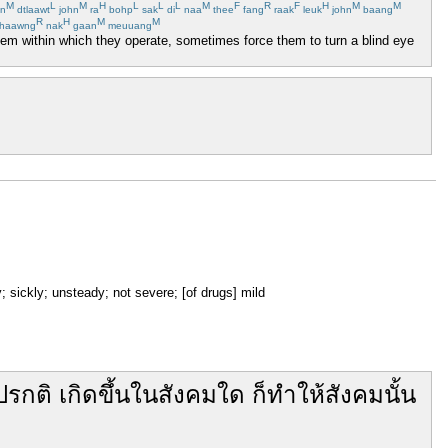
M
L
M
H
L
L
L
M
F
R
F
H
M
M
n
dtlaawt
john
ra
bohp
sak
di
naa
thee
fang
raak
leuk
john
baang
R
H
M
M
haawng
nak
gaan
meuuang
em within which they operate, sometimes force them to turn a blind eye
uny; sickly; unsteady; not severe; [of drugs] mild
รกติ
เกิดขึ้น
ใน
สังคม
ใด
ก็
ทำให้
สังคม
นั้น