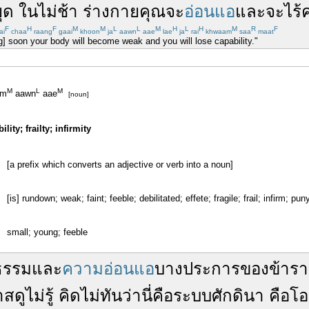
ุด
ในไม่ช้า
ร่างกาย
คุณ
จะ
อ่อนแอ
และ
จะ
ไร้
F
H
F
M
M
L
L
M
H
L
H
M
R
F
ai
chaa
raang
gaai
khoon
ja
aawn
aae
lae
ja
rai
khwaam
saa
maat
g] soon your body will become weak and you will lose capability."
M
L
M
am
aawn
aae
[noun]
lity; frailty; infirmity
[a prefix which converts an adjective or verb into a noun]
[is] rundown; weak; faint; feeble; debilitated; effete; fragile; frail; infirm; p
small; young; feeble
ธรรม
และ
ความอ่อนแอ
บาง
ประการ
ของ
ข้าร
าส
ดู
ไม่
รู้
คิด
ไม่
ทัน
ว่า
นี่
คือ
ระบบศักดินา
คือ
โ