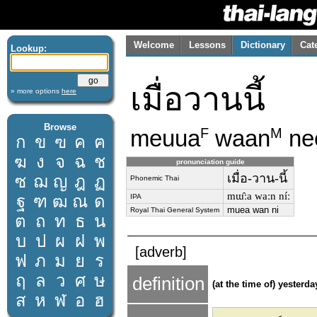
Welcome
Lessons
Dictionary
Cat
Lookup:
เมื่อวานนี้
» more options
here
Browse
meuua
waan
ne
F
M
ก
ข
ฃ
ค
ฅ
ฆ
ง
จ
ฉ
ช
pronunciation guide
เมื่อ-วาน-นี้
ซ
ฌ
ญ
ฎ
ฏ
Phonemic Thai
mɯ̂ːa waːn níː
ฐ
ฑ
ฒ
ณ
ด
IPA
muea wan ni
Royal Thai General System
ต
ถ
ท
ธ
น
บ
ป
ผ
ฝ
พ
[adverb]
ฟ
ภ
ม
ย
ร
ฤ
ล
ว
ศ
ษ
definition
(at the time of) yesterda
ส
ห
ฬ
อ
ฮ