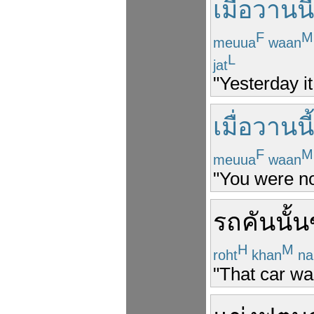
เมื่อวานนี้
F
M
meuua
waan
L
jat
"Yesterday it
เมื่อวานนี้
F
M
meuua
waan
"You were n
รถคัน
นั้น
H
M
roht
khan
na
"That car wa