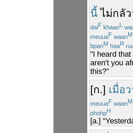
นี้
ไม่
กลัว
F
L
dai
khaao
wa
F
M
meuua
waan
M
R
bpan
haa
ru
"I heard that
aren't you af
this?"
[
ก
.]
เมื่อว
F
M
meuua
waan
H
phohp
[a.] "Yesterd