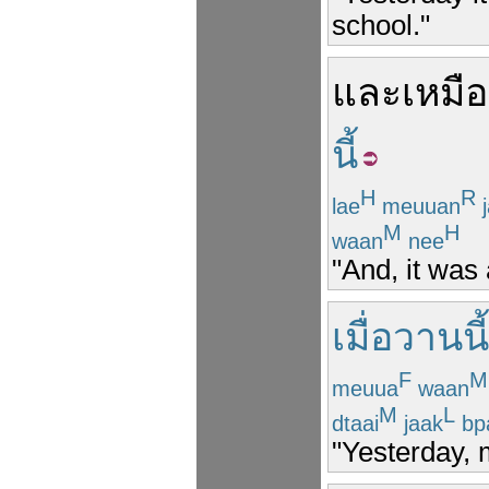
school."
และ
เหมื
นี้
H
R
lae
meuuan
j
M
H
waan
nee
"And, it was
เมื่อวานนี้
F
M
meuua
waan
M
L
dtaai
jaak
bp
"Yesterday, 