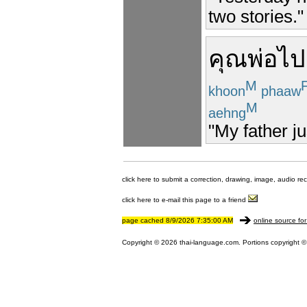
two stories."
คุณพ่อ
ไป
M
khoon
phaaw
M
aehng
"My father ju
click here to submit a correction, drawing, image, audio re
click here to e-mail this page to a friend
page cached 8/9/2026 7:35:00 AM
online source for
Copyright © 2026 thai-language.com. Portions copyright © 