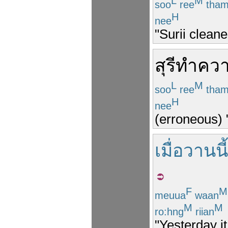
L
M
soo
ree
tha
H
nee
"Surii clean
สุรี
ทำคว
L
M
soo
ree
tha
H
nee
(erroneous) 
เมื่อวานนี้
F
M
meuua
waan
M
M
ro:hng
riian
"Yesterday it