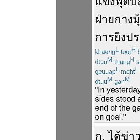
แข่ง
ฟุตบ
ฝ่าย
กางมุ
การ
ยิง
ปร
L
H
khaeng
foot
b
M
H
dtuu
thang
s
L
L
geuuap
moht
M
M
dtuu
gan
"In yesterda
sides stood 
end of the g
on goal."
ก
.
ได้ข่าว