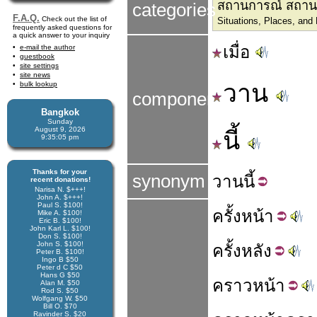
สถานการณ์ สถานที
categories
F.A.Q.
Check out the list of
Situations, Places, and
frequently asked questions for
a quick answer to your inquiry
เมื่อ
e-mail the author
guestbook
site settings
site news
วาน
bulk lookup
components
Bangkok
Sunday
August 9, 2026
นี้
9:35:06 pm
Thanks for your
synonym
วาน
นี้
recent donations!
Narisa N. $+++!
John A. $+++!
Paul S. $100!
ครั้ง
หน้า
Mike A. $100!
Eric B. $100!
John Karl L. $100!
Don S. $100!
John S. $100!
ครั้ง
หลัง
Peter B. $100!
Ingo B $50
Peter d C $50
Hans G $50
คราว
หน้า
Alan M. $50
Rod S. $50
Wolfgang W. $50
Bill O. $70
Ravinder S. $20