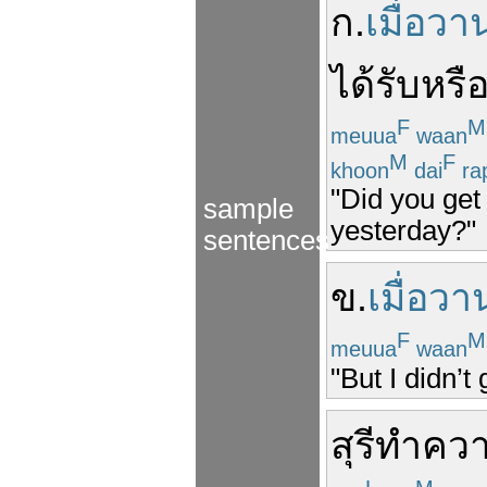
ก
.
เมื่อวาน
ได้
รับ
หรื
F
M
meuua
waan
M
F
khoon
dai
ra
"Did you get 
sample
yesterday?"
sentences
ข
.
เมื่อวาน
F
M
meuua
waan
"But I didn’t
สุรี
ทำคว