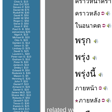
คราวหน้า
ครา
Chris S. $15
Jose D-C $20
Steven P. $20
Daniel W. $75
คราว
หลัง
Rudolf M. $30
David R. $50
Judith W. $50
Roger C. $50
Steve D. $50
ใน
อนาคต
Sean F. $50
Paul G. B. $50
xsinventory $20
Nigel A. $15
พรุก
Michael B. $20
Otto S. $20
Damien G. $12
Simon G. $5
Lindsay D. $25
David S. $25
พรุ่ง
Laurent L. $40
Peter van G. $10
Graham S. $10
Peter N. $30
James A. $10
Dmitry I. $10
พรุ่งนี้
Edward R. $50
Roderick S. $30
Mason S. $5
Henning E. $20
John F. $20
Daniel F. $10
ภาย
หน้า
Armand H. $20
Daniel S. $20
James McD. $20
Shane McC. $10
Roberto P. $50
ภาย
หลัง
Derrell P. $20
Trevor O. $30
Patrick H. $25
related words
Rick @SS $15
Gene H. $10