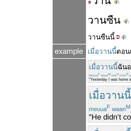
วาน
วานซืน
วานซืน
นี้
example
เมื่อวานนี้
ตอนเ
เมื่อวานนี้
ฉัน
อย
F
M
H
R
meuua
waan
nee
chan
y
"Yesterday I was home al
เมื่อวานนี้
F
M
meuua
waan
"He didn’t c