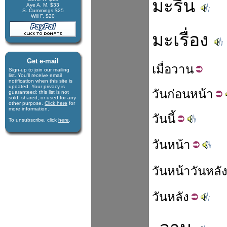
มะรืน
Aye A. M. $33
S. Cummings $25
Will F. $20
มะเรื่อง
Get e-mail
เมื่อ
วาน
Sign-up to join our mail­ing
list. You'll receive e­mail
notification when this site is
updated. Your privacy is
วัน
ก่อนหน้า
guaran­teed; this list is not
sold, shared, or used for any
other purpose.
Click here
for
more infor­mation.
วัน
นี้
To unsubscribe, click
here
.
วัน
หน้า
วันหน้า
วันหลั
วัน
หลัง