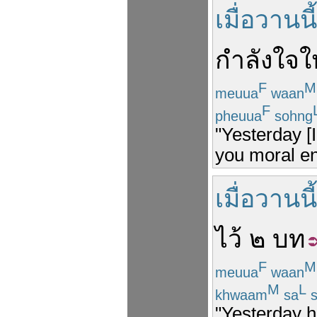
เมื่อวานนี้
กำลังใจ
ใ
F
M
meuua
waan
F
pheuua
sohng
"Yesterday [I
you moral e
เมื่อวานนี้
ไว้
๒
บท
F
M
meuua
waan
M
L
khwaam
sa
s
"Yesterday h