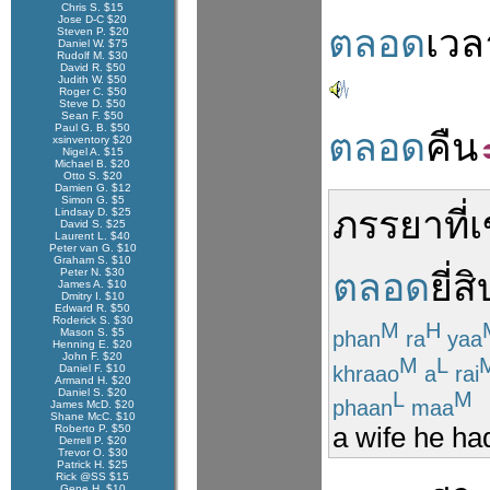
Chris S. $15
Jose D-C $20
ตลอด
เวล
Steven P. $20
Daniel W. $75
Rudolf M. $30
David R. $50
Judith W. $50
Roger C. $50
Steve D. $50
Sean F. $50
Paul G. B. $50
ตลอด
คืน
xsinventory $20
Nigel A. $15
Michael B. $20
Otto S. $20
Damien G. $12
Simon G. $5
ภรรยา
ที่
เ
Lindsay D. $25
David S. $25
Laurent L. $40
Peter van G. $10
Graham S. $10
Peter N. $30
ตลอด
ยี่สิ
James A. $10
Dmitry I. $10
Edward R. $50
Roderick S. $30
M
H
Mason S. $5
phan
ra
yaa
Henning E. $20
John F. $20
M
L
khraao
a
rai
Daniel F. $10
Armand H. $20
Daniel S. $20
L
M
phaan
maa
James McD. $20
Shane McC. $10
a wife he had
Roberto P. $50
Derrell P. $20
Trevor O. $30
Patrick H. $25
Rick @SS $15
Gene H. $10