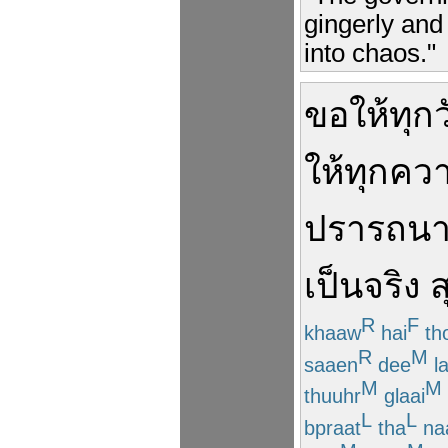
gingerly and
into chaos."
ขอให้
ทุก
ให้
ทุก
ควา
ปรารถน
เป็น
จริง
ส
R
F
khaaw
hai
th
R
M
saaen
dee
l
M
M
thuuhr
glaai
L
L
bpraat
tha
na