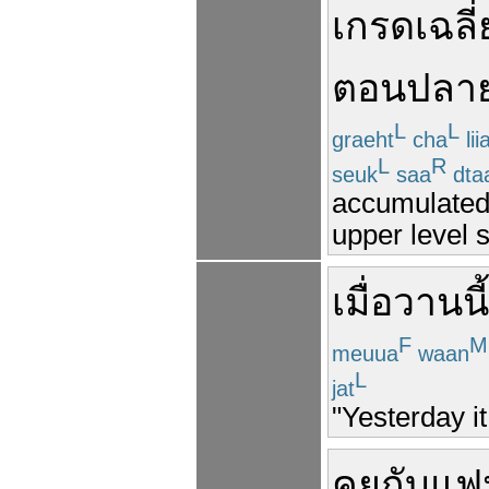
เกรดเฉลี
ตอนปลา
L
L
graeht
cha
lii
L
R
seuk
saa
dta
accumulated 
upper level 
เมื่อวานนี้
F
M
meuua
waan
L
jat
"Yesterday it
คุย
กับ
แฟ