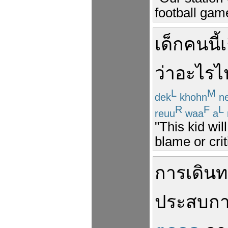
football gam
เด็ก
คนนี้
ว่า
อะไร
ไ
L
M
dek
khohn
n
R
F
L
reuu
waa
a
"This kid wil
blame or crit
การเดินท
ประสบกา