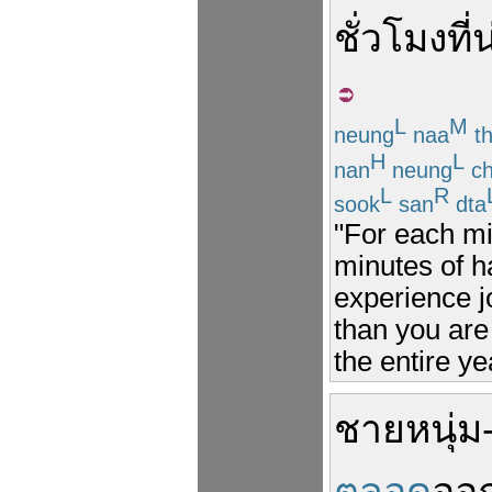
ชั่วโมง
ที่
น
L
M
neung
naa
t
H
L
nan
neung
ch
L
R
sook
san
dta
"For each mi
minutes of h
experience j
than you are 
the entire ye
ชายหนุ่ม