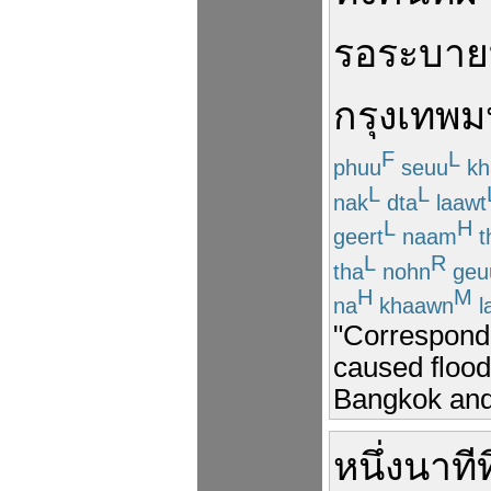
รอ
ระบาย
กรุงเทพ
F
L
phuu
seuu
kh
L
L
nak
dta
laawt
L
H
geert
naam
t
L
R
tha
nohn
geu
H
M
na
khaawn
l
"Corresponde
caused flood
Bangkok and 
หนึ่ง
นาที
ท