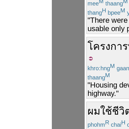
M
M
mee
thaang
H
M
thang
bpee
y
"There were 
usable only p
โครงการ
M
khro:hng
gaa
M
thaang
"Housing dev
highway."
ผม
ใช้ชีวิ
R
H
phohm
chai
c