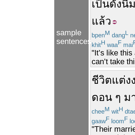
เป็น
ดั่ง
นี้
แล้ว
sample
M
L
bpen
dang
n
sentences
H
F
khit
waa
mai
"It’s like this
can’t take th
ชีวิต
แต่ง
ดอน ๆ
ม
M
H
chee
wit
dta
F
F
gaaw
loom
l
"Their marrie