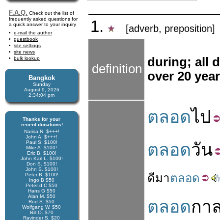
F.A.Q.
Check out the list of
frequently asked questions for
1.
a quick answer to your inquiry
[adverb, preposition]
e-mail the author
guestbook
site settings
site news
during; all 
bulk lookup
definition
over 20 year
Bangkok
Sunday
August 9, 2026
2:34:05 pm
ตลอด
ไป
Thanks for your
recent donations!
Narisa N. $+++!
John A. $+++!
Paul S. $100!
ตลอด
วัน
Mike A. $100!
Eric B. $100!
John Karl L. $100!
Don S. $100!
John S. $100!
ดี
มา
ตลอด
Peter B. $100!
Ingo B $50
Peter d C $50
Hans G $50
Alan M. $50
ตลอด
กา
Rod S. $50
Wolfgang W. $50
Bill O. $70
Ravinder S. $20