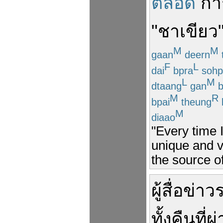
ตลอด
กา
"
ชาเขียว
M
M
gaan
deern
F
L
dai
bpra
sohp
L
M
dtaang
gan
b
M
R
bpai
theung
M
diaao
"Every time 
unique and v
the source of
ผู้สื่อข่
ทั้งคืน
ที่