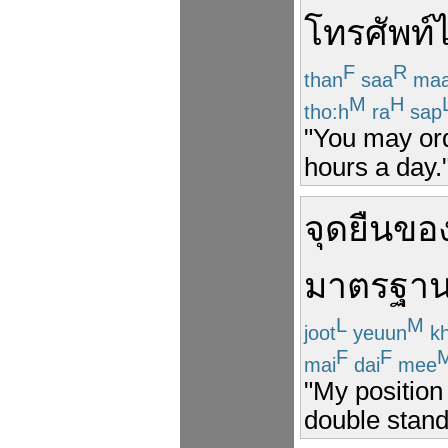
โทรศัพท์
ไ
F
R
than
saa
maa
M
H
tho:h
ra
sap
"You may ord
hours a day.
จุดยืน
ขอ
มาตรฐา
L
M
joot
yeuun
k
F
F
mai
dai
mee
"My position
double stand