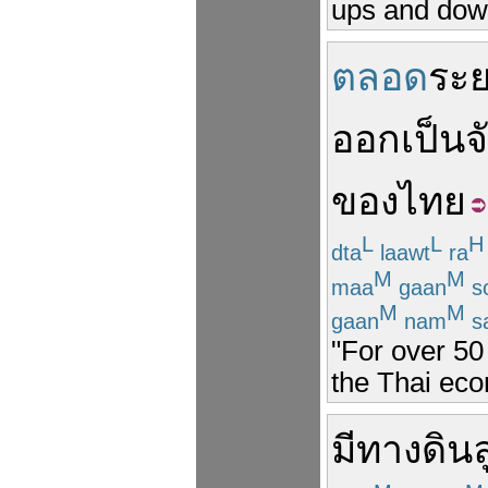
ups and dow
ตลอด
ระ
ออก
เป็น
จ
ของ
ไทย
L
L
H
dta
laawt
ra
M
M
maa
gaan
s
M
M
gaan
nam
s
"For over 50
the Thai ec
มี
ทางดิน
ล