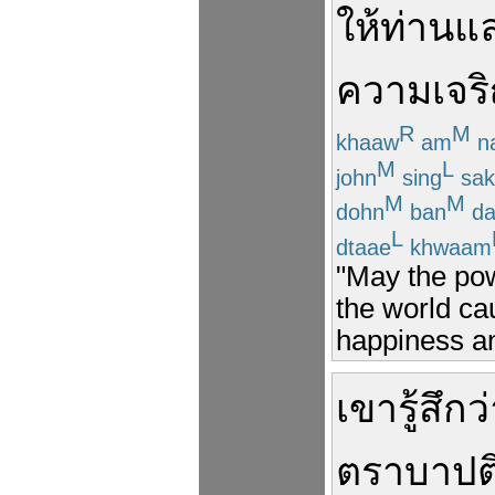
ให้
ท่าน
แ
ความเจร
R
M
khaaw
am
n
M
L
john
sing
sak
M
M
dohn
ban
da
L
dtaae
khwaam
"May the powe
the world ca
happiness an
เขา
รู้สึก
ว
ตราบาป
ต