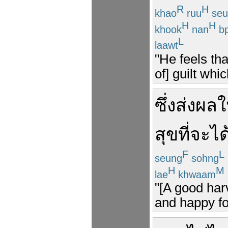
R
H
khao
ruu
seu
H
H
khook
nan
b
L
laawt
"He feels tha
of] guilt whic
ซึ่ง
ส่งผล
ใ
สุข
ที่
จะ
ได
F
L
seung
sohng
H
M
lae
khwaam
"[A good harv
and happy for