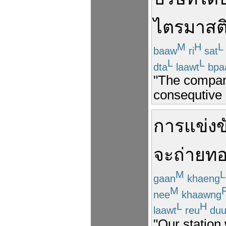
ไตรมาส
ต
M
H
L
baaw
ri
sat
L
L
dta
laawt
bpa
"The company
consequtive 
การแข่งข
จะ
ถ่ายท
M
L
gaan
khaeng
M
nee
khaawng
L
H
laawt
reu
du
"Our station 