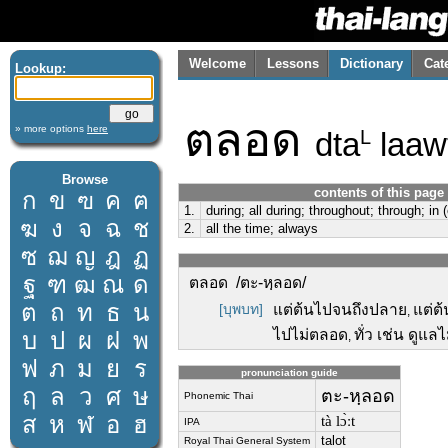
Welcome
Lessons
Dictionary
Cat
Lookup:
ตลอด
» more options
here
dta
laaw
L
Browse
contents of this page
ก
ข
ฃ
ค
ฅ
1.
during; all during; throughout; through; in 
ฆ
ง
จ
ฉ
ช
2.
all the time; always
ซ
ฌ
ญ
ฎ
ฏ
ฐ
ฑ
ฒ
ณ
ด
ตลอด /ตะ-หฺลอด/
ต
ถ
ท
ธ
น
[บุพบท]
แต่ต้นไปจนถึงปลาย
แต่ต
,
ไปไม่ตลอด
ทั่ว เช่น ดูแล
บ
ป
ผ
ฝ
พ
,
ฟ
ภ
ม
ย
ร
pronunciation guide
ฤ
ล
ว
ศ
ษ
ตะ-หฺลอด
Phonemic Thai
ส
ห
ฬ
อ
ฮ
tà lɔ̀ːt
IPA
talot
Royal Thai General System