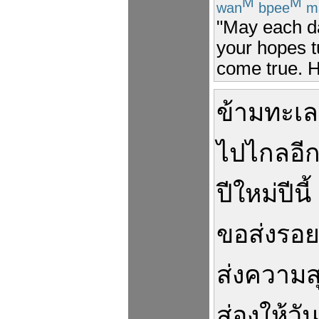
M
M
wan
bpee
m
"May each da
your hopes t
come true. 
ข้าม
ทะเล
ไป
ไกล
อี
ปีใหม่
ปี
นี้
ขอ
ส่ง
รอ
ส่งความส
ส่อง
ให้
วัน