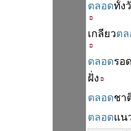
ตลอด
ทั้ง
เกลียว
ตล
ตลอด
รอ
ฝั่ง
ตลอด
ชาต
ตลอด
แน