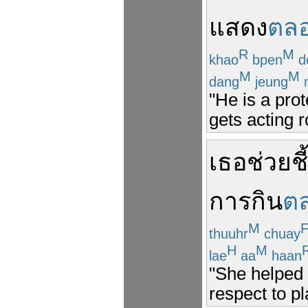
แสดง
ตล
R
M
khao
bpen
d
M
M
dang
jeung
"He is a pro
gets acting r
เธอ
ช่วย
ชี้
การกิน
ต
M
thuuhr
chuay
H
M
lae
aa
haan
"She helped 
respect to pl