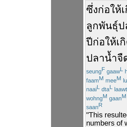
ซึ่ง
ก่อให้เ
ลูกพันธุ์
ป
ปี
ก่อให้เก
ปลาน้ำจื
F
L
seung
gaaw
h
M
M
faam
mee
l
L
L
naai
dta
laaw
M
M
wohng
gaan
R
saan
"This resulte
numbers of w