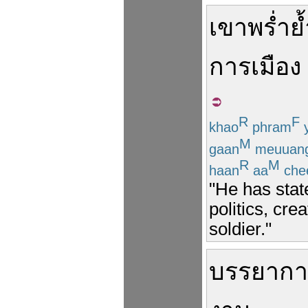
เขา
พร่ำ
ย
การเมือง
R
F
khao
phram
M
gaan
meuuan
R
M
haan
aa
che
"He has state
politics, cre
soldier."
บรรยาก