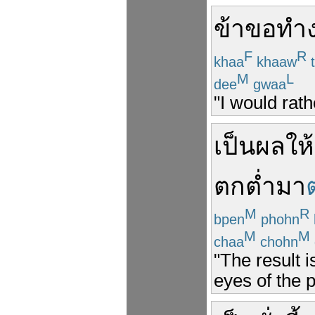
ข้า
ขอ
ทำ
F
R
khaa
khaaw
M
L
dee
gwaa
"I would rath
เป็นผล
ให้
ตกต่ำ
มา
M
R
bpen
phohn
M
M
chaa
chohn
"The result i
eyes of the p