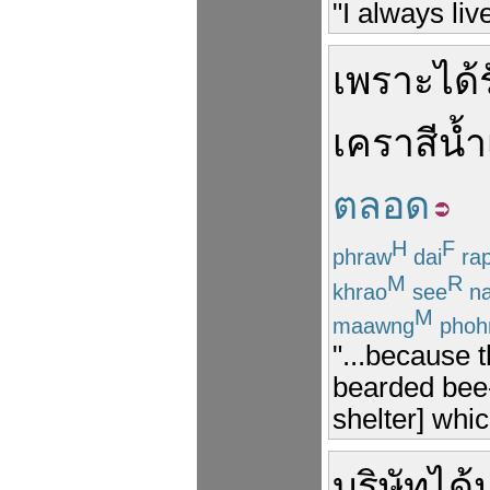
"I always liv
เพราะ
ได้
เครา
สีน้ำ
ตลอด
H
F
phraw
dai
ra
M
R
khrao
see
n
M
maawng
pho
"...because 
bearded bee-
shelter] whi
บริษัท
ได้