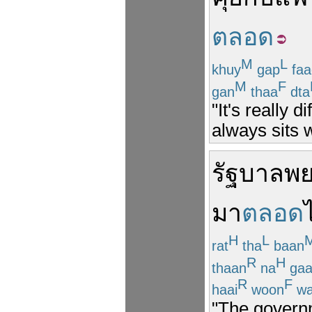
ตลอด
M
L
khuy
gap
faa
M
F
gan
thaa
dta
"It's really d
always sits 
รัฐบาล
พ
มา
ตลอด
H
L
rat
tha
baan
R
H
thaan
na
gaa
R
F
haai
woon
wa
"The governm