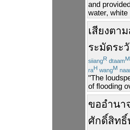
and provided
water, white
เสียงตา
ระมัดระวั
R
M
siiang
dtaam
H
M
ra
wang
naa
"The loudspe
of flooding o
ขอ
อำนา
ศักดิ์สิทธิ์