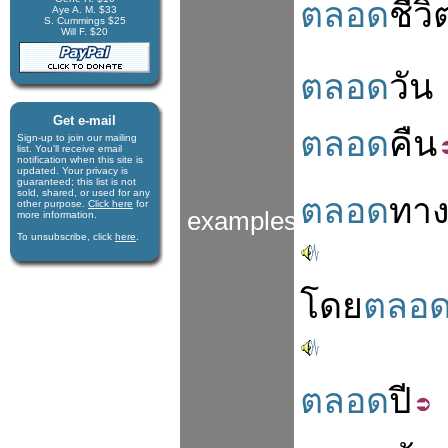
ตลอด
ชีวิ
Aye A. M. $33
S. Cummings $25
Will F. $20
ตลอด
วัน
Get e-mail
ตลอด
คืน
Sign-up to join our mail­ing
list. You'll receive e­mail
notification when this site is
updated. Your privacy is
guaran­teed; this list is not
sold, shared, or used for any
ตลอด
ทา
other purpose.
Click here
for
examples
more infor­mation.
To unsubscribe, click
here
.
โดย
ตลอ
ตลอด
ปี