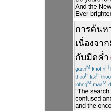
And the New
Ever brighte
การ
ค้นห
เนื่องจาก
กับ
มืด
ค่ำ
M
H
gaan
khohn
H
H
thoo
lak
thoo
M
M
lohng
maa
d
"The search 
confused and
and the onc