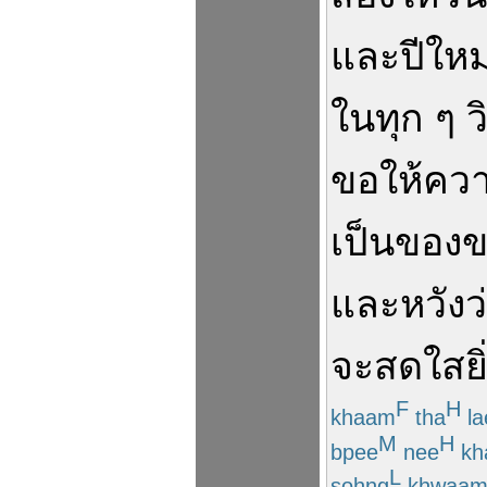
และ
ปีใหม
ใน
ทุก ๆ
ว
ขอ
ให้
คว
เป็น
ของ
ข
และ
หวัง
ว
จะ
สดใส
ยิ
F
H
khaam
tha
la
M
H
bpee
nee
kh
L
sohng
khwaa