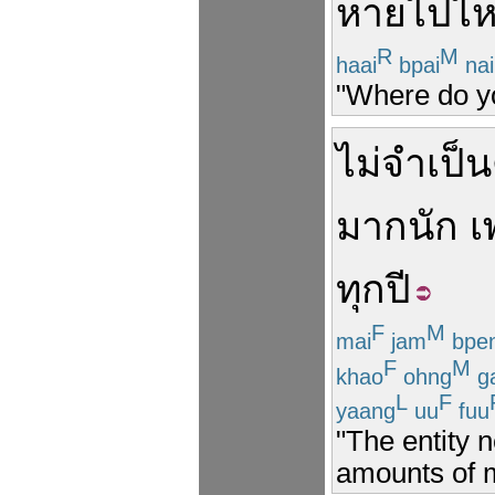
หายไป
ไ
R
M
haai
bpai
nai
"Where do yo
ไม่จำเป็น
มาก
นัก
เ
ทุกปี
F
M
mai
jam
bpe
F
M
khao
ohng
g
L
F
yaang
uu
fuu
"The entity 
amounts of m