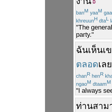
งาน
M
M
ban
yaa
gaa
H
L
khreuun
dta
l
"The general
party."
ฉัน
เห็น
เ
ตลอด
เลย
R
R
chan
hen
kh
M
M
ngao
dtaam
"I always se
ท่าน
สาม