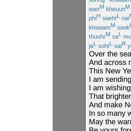
M
M
wan
kheuun
H
L
phi
saeht
nai
M
khwaam
sook
M
L
thuuhr
sa
mu
L
L
R
ja
soht
sai
y
Over the se
And across 
This New Ye
I am sendin
I am wishing
That brighte
And make Ne
In so many 
May the war
Be yours fo