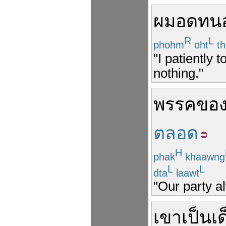
ผม
อดทนอ
R
L
phohm
oht
th
"I patiently 
nothing."
พรรค
ของ
ตลอด
H
phak
khaawng
L
L
dta
laawt
"Our party al
เขา
เป็น
เ