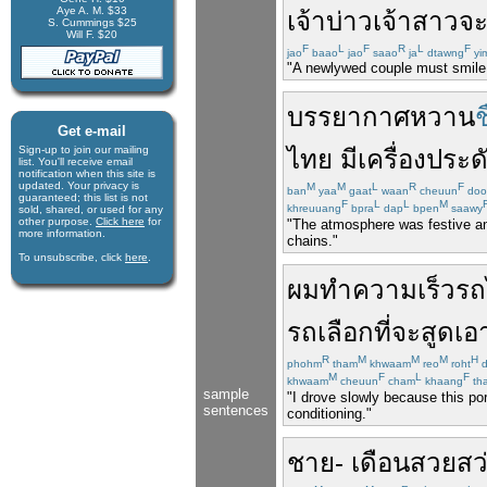
Aye A. M. $33
เจ้าบ่าวเจ้าสาว
จ
S. Cummings $25
Will F. $20
F
L
F
R
L
F
jao
baao
jao
saao
ja
dtawng
yi
"A newlywed couple must smile a
บรรยากาศ
หวาน
ช
Get e-mail
Sign-up to join our mail­ing
ไทย
มี
เครื่องประด
list. You'll receive e­mail
notification when this site is
updated. Your privacy is
M
M
L
R
F
ban
yaa
gaat
waan
cheuun
doo
guaran­teed; this list is not
F
L
L
M
khreuuang
bpra
dap
bpen
saawy
sold, shared, or used for any
other purpose.
Click here
for
"The atmosphere was festive and 
more infor­mation.
chains."
To unsubscribe, click
here
.
ผม
ทำ
ความเร็ว
รถ
รถ
เลือก
ที่จะ
สูด
เอ
R
M
M
M
H
phohm
tham
khwaam
reo
roht
d
M
F
L
F
khwaam
cheuun
cham
khaang
th
sample
"I drove slowly because this por
sentences
conditioning."
ชาย
-
เดือน
สวย
สว