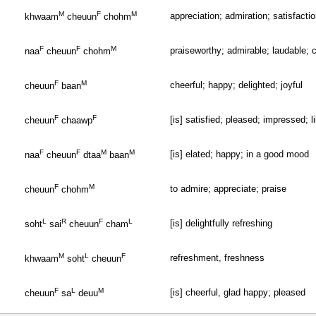
M
F
M
appreciation; admiration; satisfacti
khwaam
cheuun
chohm
F
F
M
praiseworthy; admirable; laudable
naa
cheuun
chohm
F
M
cheerful; happy; delighted; joyful
cheuun
baan
F
F
[is] satisfied; pleased; impressed; l
cheuun
chaawp
F
F
M
M
[is] elated; happy; in a good mood
naa
cheuun
dtaa
baan
F
M
to admire; appreciate; praise
cheuun
chohm
L
R
F
L
[is] delightfully refreshing
soht
sai
cheuun
cham
M
L
F
refreshment, freshness
khwaam
soht
cheuun
F
L
M
[is] cheerful, glad happy; pleased
cheuun
sa
deuu