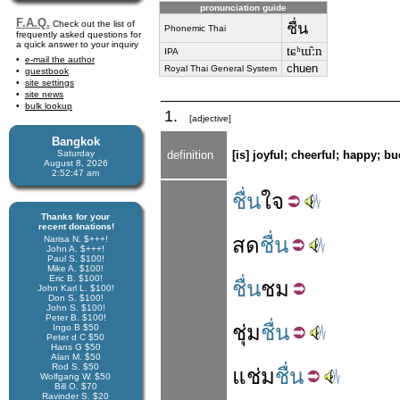
pronunciation guide
F.A.Q.
Check out the list of
ชื่น
Phonemic Thai
frequently asked questions for
a quick answer to your inquiry
tɕʰɯ̂ːn
IPA
e-mail the author
chuen
Royal Thai General System
guestbook
site settings
site news
bulk lookup
1.
[adjective]
Bangkok
Saturday
definition
[is] joyful; cheerful; happy; b
August 8, 2026
2:52:48 am
ชื่น
ใจ
Thanks for your
recent donations!
สด
ชื่น
Narisa N. $+++!
John A. $+++!
Paul S. $100!
Mike A. $100!
Eric B. $100!
ชื่น
ชม
John Karl L. $100!
Don S. $100!
John S. $100!
Peter B. $100!
ชุ่ม
ชื่น
Ingo B $50
Peter d C $50
Hans G $50
Alan M. $50
Rod S. $50
แช่ม
ชื่น
Wolfgang W. $50
Bill O. $70
Ravinder S. $20