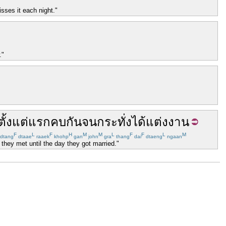
sses it each night."
."
ตั้งแต่
แรก
คบ
กัน
จนกระทั่ง
ได้
แต่งงาน
F
L
F
H
M
M
L
F
F
L
M
dtang
dtaae
raaek
khohp
gan
john
gra
thang
dai
dtaeng
ngaan
y they met until the day they got married."