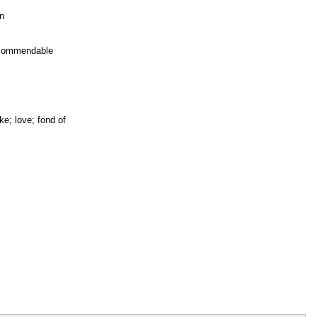
on
; commendable
ike; love; fond of