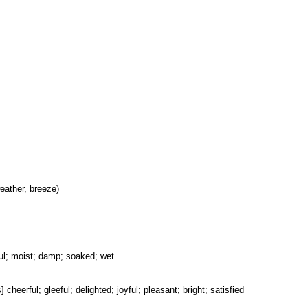
weather, breeze)
rful; moist; damp; soaked; wet
cheerful; gleeful; delighted; joyful; pleasant; bright; satisfied