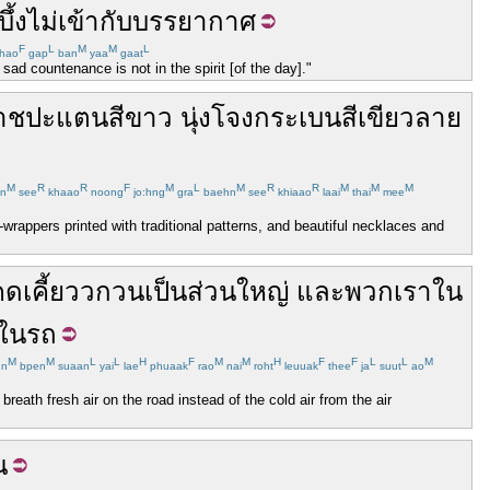
ึ้ง
ไม่
เข้ากับ
บรรยากาศ
F
L
M
M
L
hao
gap
ban
yaa
gaat
ad countenance is not in the spirit [of the day]."
ราชปะแตน
สีขาว
นุ่ง
โจงกระเบน
สีเขียว
ลาย
M
R
R
F
M
L
M
R
R
M
M
M
n
see
khaao
noong
jo:hng
gra
baehn
see
khiaao
laai
thai
mee
wrappers printed with traditional patterns, and beautiful necklaces and
ดเคี้ยว
วกวน
เป็นส่วนใหญ่
และ
พวกเรา
ใน
ใน
รถ
M
M
L
L
H
F
M
M
H
F
F
L
L
M
n
bpen
suaan
yai
lae
phuaak
rao
nai
roht
leuuak
thee
ja
suut
ao
breath fresh air on the road instead of the cold air from the air
น