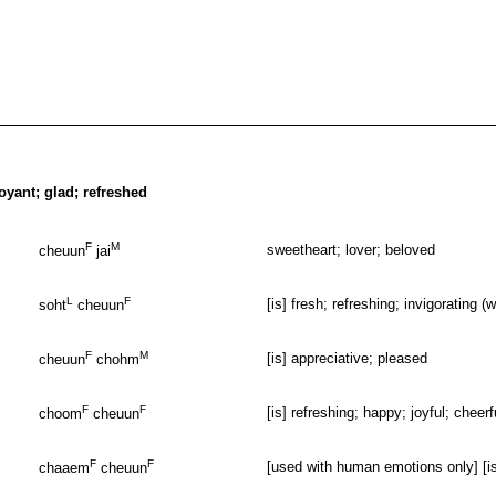
uoyant; glad; refreshed
F
M
sweetheart; lover; beloved
cheuun
jai
L
F
[is] fresh; refreshing; invigorating (
soht
cheuun
F
M
[is] appreciative; pleased
cheuun
chohm
F
F
[is] refreshing; happy; joyful; chee
choom
cheuun
F
F
[used with human emotions only] [is] 
chaaem
cheuun