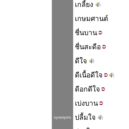
เกลี้ยง
เกษมศานต์
ชื่น
บาน
ชื่น
สะดือ
ดีใจ
ดี
เนื้อดี
ใจ
ดี
อก
ดีใจ
เบ่ง
บาน
ปลื้มใจ
synonyms