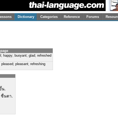
essons
Dictionary
Categories
Reference
Forums
Resour
 page
ful; happy; buoyant; glad; refreshed
d; pleased; pleasant; refreshing
ึ้น.
 ชื่นตา.