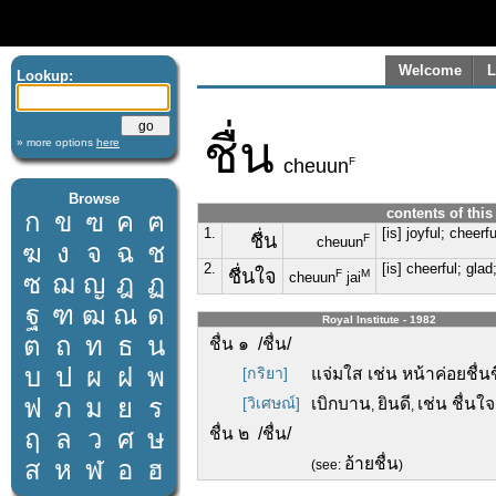
Welcome
L
Lookup:
ชื่น
» more options
here
F
cheuun
Browse
contents of this
ก
ข
ฃ
ค
ฅ
1.
[is] joyful; cheer
ชื่น
F
cheuun
ฆ
ง
จ
ฉ
ช
2.
[is] cheerful; gla
ชื่นใจ
F
M
ซ
ฌ
ญ
ฎ
ฏ
cheuun
jai
ฐ
ฑ
ฒ
ณ
ด
Royal Institute - 1982
ต
ถ
ท
ธ
น
ชื่น ๑ /ชื่น/
บ
ป
ผ
ฝ
พ
[กริยา]
แจ่มใส เช่น หน้าค่อยชื่นข
ฟ
ภ
ม
ย
ร
[วิเศษณ์]
เบิกบาน
ยินดี
เช่น ชื่นใจ
,
,
ฤ
ล
ว
ศ
ษ
ชื่น ๒ /ชื่น/
อ้ายชื่น
ส
ห
ฬ
อ
ฮ
(see:
)