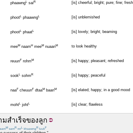
L
R
[is] cheerful; bright; pure; fine; fresh
phaawng
sai
L
L
[is] unblemished
phoot
phaawng
L
L
[is] lovely; bright; beaming
phoot
phaat
M
H
M
M
to look healthy
mee
naam
mee
nuaan
F
M
[is] happy; pleasant; refreshed
reuun
rohm
L
R
[is] happy; peaceful
sook
sohm
F
F
M
M
[is] elated; happy; in a good mood
naa
cheuun
dtaa
baan
L
L
[is] clear; flawless
moht
joht
ามสำเร็จ
ของ
ลูก
M
R
L
R
F
aam
sam
ret
khaawng
luuk
e success of their children."