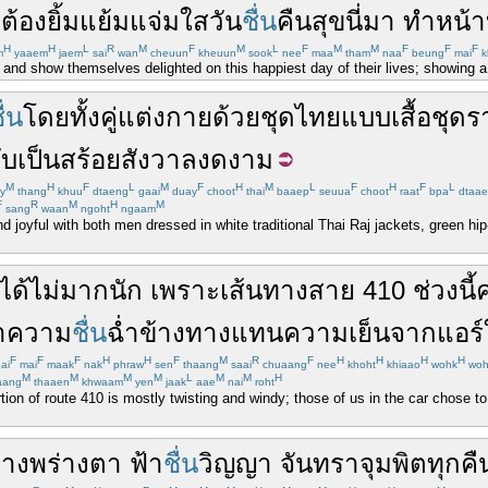
ะ
ต้อง
ยิ้มแย้มแจ่มใส
วัน
ชื่น
คืน
สุข
นี่
มา
ทำ
หน้าบ
H
H
L
R
M
F
M
L
F
M
M
F
F
F
m
yaaem
jaem
sai
wan
cheuun
kheuun
sook
nee
maa
tham
naa
beung
mai
k
nd show themselves delighted on this happiest day of their lives; showing a s
ื่น
โดย
ทั้งคู่
แต่งกาย
ด้วย
ชุดไทย
แบบ
เสื้อ
ชุด
ับ
เป็น
สร้อย
สังวาล
งดงาม
M
H
F
L
M
F
H
M
L
F
H
F
L
y
thang
khuu
dtaeng
gaai
duay
choot
thai
baaep
seuua
choot
raat
bpa
dtaae
F
R
M
H
M
sang
waan
ngoht
ngaam
joyful with both men dressed in white traditional Thai Raj jackets, green hip-
ได้
ไม่มาก
นัก
เพราะ
เส้นทาง
สาย
410
ช่วง
นี้
ค
า
ความ
ชื่น
ฉ่ำ
ข้างทาง
แทน
ความเย็น
จาก
แอร์
F
F
F
H
H
F
M
R
F
H
H
H
H
ai
mai
maak
nak
phraw
sen
thaang
saai
chuaang
nee
khoht
khiaao
wohk
woh
M
M
M
M
L
M
M
H
aang
thaaen
khwaam
yen
jaak
aae
nai
roht
tion of route 410 is mostly twisting and windy; those of us in the car chose to 
่าง
พร่าง
ตา
ฟ้า
ชื่น
วิญญา
จันทรา
จุมพิต
ทุกคื