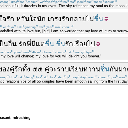
F
M
H
F
M
M
M
H
M
M
H
H
M
raang
dtaa
faa
cheuun
win
yaa
jan
tha
raa
joom
phit
thook
kheuun
nd beautiful; it dazzles in my eyes. The sky refreshes my soul as the moon ki
ใจ
รัก
หวั่นใจ
นัก
เกรง
รัก
กลาย
ไม่
ชื่น
H
L
M
H
M
H
M
F
F
wan
jai
nak
graehng
rak
glaai
mai
cheuun
atisfied with its love but, [but] I am so worried that my love will turn to sorrow
ป็นอื่น
รัก
พี่
มีแต่
ชื่น
ชื่น
รัก
เรื่อยไป
L
H
F
M
L
F
F
H
F
M
uun
rak
phee
mee
dtaae
cheuun
cheuun
rak
reuuay
bpai
my love will change; my love for you will delight you forever."
ของ
คู่รัก
ทั้ง
๕๕
คู่
จะ
ราบเรียบ
หวาน
ชื่น
กัน
มา
R
F
H
H
F
L
F
F
L
F
F
R
F
M
M
awng
khuu
rak
thang
haa
sip
haa
khuu
ja
raap
riiap
waan
cheuun
gan
maa
antic relationships of all 55 couples have been smooth sailing from the first da
leasant; refreshing