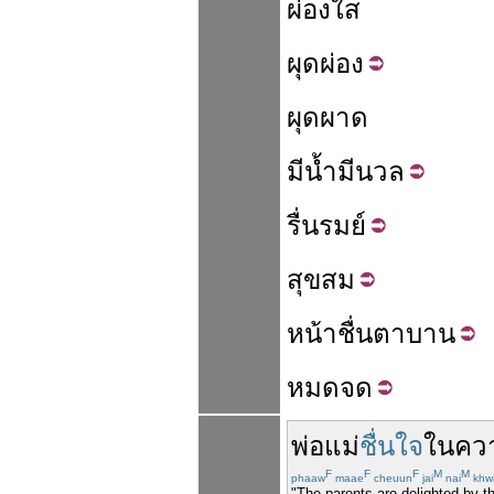
ผ่องใส
ผุด
ผ่อง
ผุดผาด
มี
น้ำ
มี
นวล
รื่น
รมย์
สุข
สม
หน้า
ชื่น
ตา
บาน
หมด
จด
พ่อแม่
ชื่นใจ
ใน
คว
F
F
F
M
M
phaaw
maae
cheuun
jai
nai
khw
"The parents are delighted by th