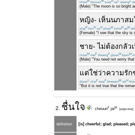
M
M
R
L
L
chaai
deuuan
suay
sa
waang
ph
(Male) "The moon is so bright a
หญิง
-
เห็น
นภา
สม
R
R
H
M
R
M
ying
hen
na
phaa
sohm
jai
rak
(Female) "I see that the sky is s
ชาย
-
ไม่
ต้อง
กลัว
เ
M
F
F
M
M
chaai
mai
dtawng
gluaa
bpen
e
(Male) "You need not worry that 
แต่
ใช่ว่า
ความรัก
L
F
F
M
H
dtaae
chai
waa
khwaam
rak
kha
"But it is not true that the rom
ชื่น
ใจ
2.
F
M
cheuun
jai
[adjective]
definition
[is] cheerful; glad; pleased; p