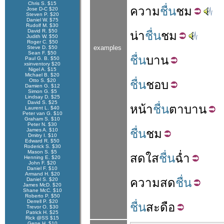
Chris S. $15
ความ
ชื่น
ชม
Jose D-C $20
Steven P. $20
Daniel W. $75
Rudolf M. $30
David R. $50
น่า
ชื่น
ชม
Judith W. $50
Roger C. $50
examples
Steve D. $50
Sean F. $50
ชื่น
บาน
Paul G. B. $50
xsinventory $20
Nigel A. $15
Michael B. $20
Otto S. $20
ชื่น
ชอบ
Damien G. $12
Simon G. $5
Lindsay D. $25
David S. $25
หน้า
ชื่น
ตา
บาน
Laurent L. $40
Peter van G. $10
Graham S. $10
Peter N. $30
James A. $10
ชื่น
ชม
Dmitry I. $10
Edward R. $50
Roderick S. $30
Mason S. $5
สดใส
ชื่น
ฉ่ำ
Henning E. $20
John F. $20
Daniel F. $10
Armand H. $20
ความ
สด
ชื่น
Daniel S. $20
James McD. $20
Shane McC. $10
Roberto P. $50
Derrell P. $20
ชื่น
สะดือ
Trevor O. $30
Patrick H. $25
Rick @SS $15
Gene H. $10