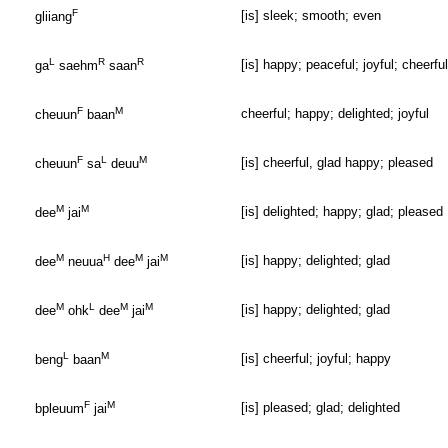
F
[is] sleek; smooth; even
gliiang
L
R
R
[is] happy; peaceful; joyful; cheerful
ga
saehm
saan
F
M
cheerful; happy; delighted; joyful
cheuun
baan
F
L
M
[is] cheerful, glad happy; pleased
cheuun
sa
deuu
M
M
[is] delighted; happy; glad; pleased
dee
jai
M
H
M
M
[is] happy; delighted; glad
dee
neuua
dee
jai
M
L
M
M
[is] happy; delighted; glad
dee
ohk
dee
jai
L
M
[is] cheerful; joyful; happy
beng
baan
F
M
[is] pleased; glad; delighted
bpleuum
jai