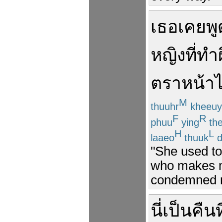
เธอ
เคย
พู
หญิง
ที่
ทำ
ตราหน้า
M
thuuhr
kheeuy
F
R
phuu
ying
th
H
L
laaeo
thuuk
d
"She used to
who makes m
condemned m
นี่
เป็น
คืน
ท