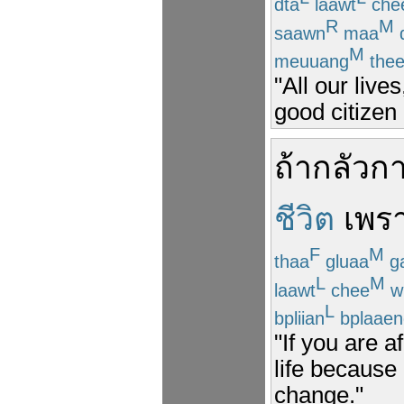
dta
laawt
che
R
M
saawn
maa
M
meuuang
the
"All our live
good citizen 
ถ้า
กลัว
กา
ชีวิต
เพร
F
M
thaa
gluaa
g
L
M
laawt
chee
wi
L
bpliian
bplaaen
"If you are a
life because 
change."