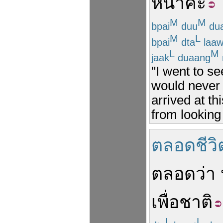
หน้า
คะ
M
M
bpai
duu
du
M
L
bpai
dta
laaw
L
M
jaak
duaang
"I went to se
would never 
arrived at t
from looking
ตลอดชีวิ
ตลอด
ว่า
เพื่อ
ชาติ
L
L