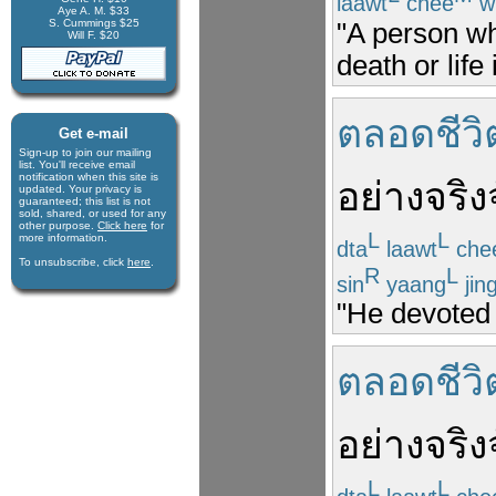
laawt
chee
wi
Aye A. M. $33
S. Cummings $25
"A person wh
Will F. $20
death or lif
ตลอดชีวิ
Get e-mail
Sign-up to join our mail­ing
list. You'll receive e­mail
notification when this site is
อย่างจริง
updated. Your privacy is
guaran­teed; this list is not
sold, shared, or used for any
other purpose.
Click here
for
L
L
more infor­mation.
dta
laawt
che
To unsubscribe, click
here
.
R
L
sin
yaang
jin
"He devoted h
ตลอดชีวิ
อย่างจริง
L
L