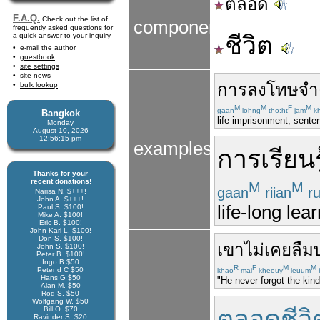
ตลอด
F.A.Q.
Check out the list of
components
frequently asked questions for
a quick answer to your inquiry
ชีวิต
e-mail the author
guestbook
site settings
site news
การลงโทษ
จำ
bulk lookup
M
M
F
M
gaan
lohng
tho:ht
jam
k
Bangkok
life imprisonment; sentenc
Monday
August 10, 2026
12:56:16 pm
examples
การเรียนรู
Thanks for your
recent donations!
M
M
gaan
riian
r
Narisa N. $+++!
John A. $+++!
life-long lea
Paul S. $100!
Mike A. $100!
Eric B. $100!
John Karl L. $100!
Don S. $100!
เขา
ไม่
เคย
ลืม
John S. $100!
Peter B. $100!
Ingo B $50
R
F
M
M
Peter d C $50
khao
mai
kheeuy
leuum
Hans G $50
"He never forgot the kin
Alan M. $50
Rod S. $50
Wolfgang W. $50
Bill O. $70
ตลอดชีวิ
Ravinder S. $20