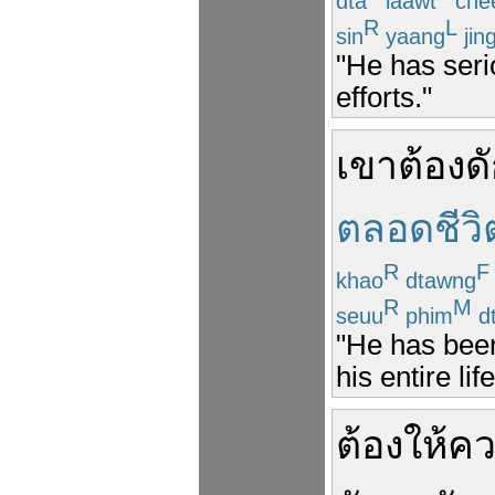
dta
laawt
che
R
L
sin
yaang
jin
"He has serio
efforts."
เขา
ต้อง
ด
ตลอดชีวิ
R
F
khao
dtawng
R
M
seuu
phim
d
"He has been
his entire life
ต้อง
ให้ค