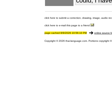
could; I have
click here to submit a correction, drawing, image, audio re
click here to e-mail this page to a friend
page cached 8/9/2026 10:56:10 PM
online source f
Copyright © 2026 thai-language.com. Portions copyright © 