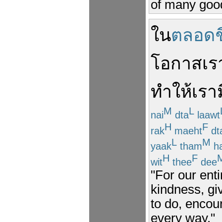
of many good
ใน
ตลอดช
โอกาส
เร
ทำให้
เรา
M
L
nai
dta
laawt
H
F
rak
maeht
dt
L
M
yaak
tham
ha
H
F
wit
thee
dee
"For our ent
kindness, gi
to do, encou
every way."