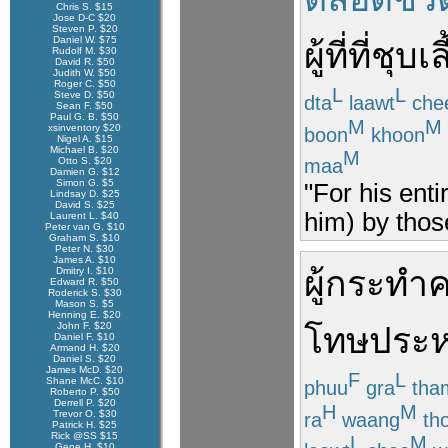
Chris S. $15
Jose D-C $20
Steven P. $20
Daniel W. $75
ผู้ที่
ที่
ชุบเล
Rudolf M. $30
David R. $50
Judith W. $50
Roger C. $50
L
L
Steve D. $50
dta
laawt
che
Sean F. $50
Paul G. B. $50
M
M
xsinventory $20
boon
khoon
Nigel A. $15
Michael B. $20
M
maa
Otto S. $20
Damien G. $12
Simon G. $5
"For his enti
Lindsay D. $25
David S. $25
him) by thos
Laurent L. $40
Peter van G. $10
Graham S. $10
Peter N. $30
James A. $10
ผู้
กระทำ
ค
Dmitry I. $10
Edward R. $50
Roderick S. $30
Mason S. $5
Henning E. $20
John F. $20
โทษ
ประห
Daniel F. $10
Armand H. $20
Daniel S. $20
James McD. $20
F
L
Shane McC. $10
phuu
gra
tha
Roberto P. $50
Derrell P. $20
H
M
Trevor O. $30
ra
waang
tho
Patrick H. $25
Rick @SS $15
L
M
Gene H. $10