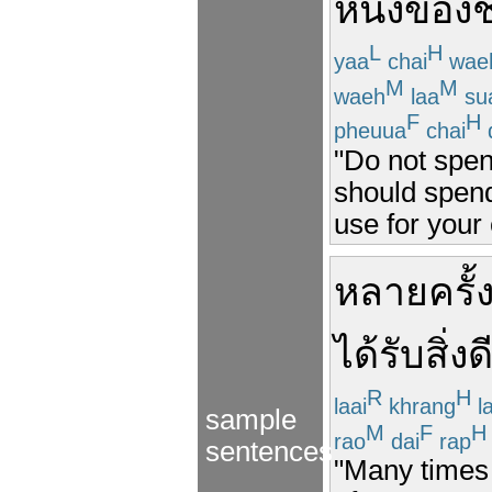
หนึ่ง
ของ
ช
L
H
yaa
chai
wae
M
M
waeh
laa
su
F
H
pheuua
chai
"Do not spend
should spend
use for your e
หลายครั
ได้รับ
สิ่ง
ด
R
H
laai
khrang
la
sample
M
F
H
rao
dai
rap
sentences
"Many times 