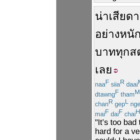
น่าเสียด
อย่างหนั
บาท
ทุก
ส
เลย
F
R
naa
siia
daai
F
M
dtawng
tham
R
L
chan
gep
nge
F
F
H
mai
dai
chai
"It’s too bad
hard for a v