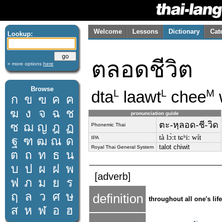
Welcome
Lessons
Dictionary
Cat
Lookup:
ตลอดชีวิต
» more options
here
Browse
dta
laawt
chee
L
L
M
ก
ข
ฃ
ค
ฅ
ฆ
ง
จ
ฉ
ช
pronunciation guide
ตะ-หฺลอด-ชี-วิด
ซ
ฌ
ญ
ฎ
ฏ
Phonemic Thai
tà lɔ̀ːt tɕʰiː wít
ฐ
ฑ
ฒ
ณ
ด
IPA
talot chiwit
Royal Thai General System
ต
ถ
ท
ธ
น
บ
ป
ผ
ฝ
พ
[adverb]
ฟ
ภ
ม
ย
ร
ฤ
ล
ว
ศ
ษ
definition
throughout all one's life
ส
ห
ฬ
อ
ฮ