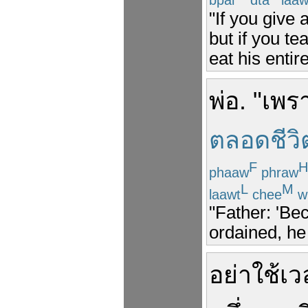
"If you give 
but if you te
eat his entire
พ่อ
. "
เพร
ตลอดชีวิ
F
H
phaaw
phraw
L
M
laawt
chee
wi
"Father: 'Be
ordained, he 
อย่า
ใช้เ