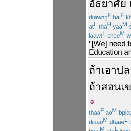
อัธยาศัย
F
F
dtawng
hai
k
L
H
M
at
tha
yaa
s
L
M
laawt
chee
wi
"[We] need t
Education an
ถ้า
เอา
ปล
ถ้า
สอน
เ
F
M
thaa
ao
bpla
M
L
diaao
dtaae
t
M
L
bpai
dta
laaw