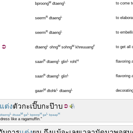
M
L
to come t
bproong
dtaeng
R
L
to elabora
seerm
dtaeng
R
L
to embelli
seerm
dtaeng
ง
L
M
M
F
to get all
dtaeng
ohng
sohng
khreuuang
R
L
L
H
flavoring 
saan
dtaeng
glin
roht
R
L
L
flavoring 
saan
dtaeng
glin
M
L
L
decoratin
gaan
dtohk
dtaeng
แต่ง
ตัว
กะเปิ๊บกะป๊าบ
L
M
L
H
L
H
dtaeng
dtuaa
ga
bpeerp
ga
bpaap
 dress like a ragamuffin."
กับ
การ
แต่ง
ผม
ถึง
แม้จะ
เลย
เวลา
นัด
มา
พอสม