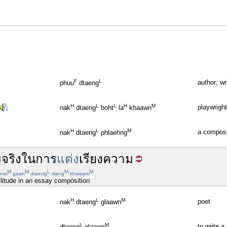
F
L
author; wri
phuu
dtaeng
H
L
L
H
M
playwright
nak
dtaeng
boht
la
khaawn
H
L
M
a compose
nak
dtaeng
phlaehng
จริง
ใน
การ
แต่ง
เรียงความ
M
M
L
M
M
nai
gaan
dtaeng
riiang
khwaam
ilitude in an essay composition
H
L
M
poet
nak
dtaeng
glaawn
L
M
to write 
dtaeng
glaawn