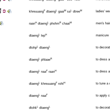
ี
F
L
M
L
M
ladies' we
khreuuang
dtaeng
gaai
sa
dtree
H
L
R
M
men's hai
raan
dtaeng
phohm
chaai
L
H
manicure
dtaeng
lep
L
L
to decora
dtohp
dtaeng
L
R
to dress 
dtaeng
phlaae
L
F
H
to dress 
dtaeng
naa
raan
L
F
H
to tune a 
dtaeng
khreuuang
roht
L
F
to apply 
dtaeng
naa
L
L
to decorat
dtohk
dtaeng