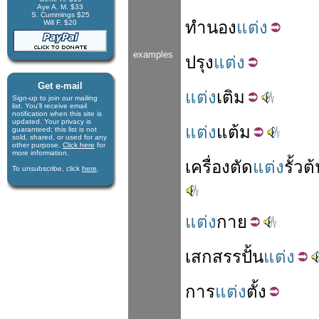
Aye A. M. $33
S. Cummings $25
ทำนอง
แต่ง
Will F. $20
examples
ปรุง
แต่ง
Get e-mail
แต่ง
เติม
Sign-up to join our mail­ing
list. You'll receive e­mail
notification when this site is
updated. Your privacy is
แต่ง
แต้ม
guaran­teed; this list is not
sold, shared, or used for any
other purpose.
Click here
for
more infor­mation.
เครื่อง
ตัด
แต่ง
รั้ว
ต้
To unsubscribe, click
here
.
แต่ง
กาย
เสกสรร
ปั้น
แต่ง
การ
แต่ง
ตั้ง