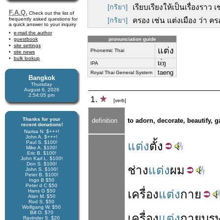
[กริยา]
เรียบเรียงให้เป็นเรื่องราว
F.A.Q.
Check out the list of
frequently asked questions for
[กริยา]
ครอง เช่น แต่งเมือง ว่า คร
a quick answer to your inquiry
e-mail the author
guestbook
pronunciation guide
site settings
แต่ง
Phonemic Thai
site news
bulk lookup
tɛ̀ŋ
IPA
taeng
Royal Thai General System
Bangkok
Thursday
August 6, 2026
2:54:06 pm
1.
[verb]
Thanks for your
definition
to adorn, decorate, beautify, g
recent donations!
Narisa N. $+++!
John A. $+++!
Paul S. $100!
แต่ง
ตั้ง
Mike A. $100!
Eric B. $100!
John Karl L. $100!
Don S. $100!
ช่าง
แต่ง
ผม
John S. $100!
Peter B. $100!
Ingo B $50
Peter d C $50
เครื่อง
แต่ง
กาย
Hans G $50
Alan M. $50
Rod S. $50
Wolfgang W. $50
Bill O. $70
เครื่อง
แต่ง
กาย
บุรุ
Ravinder S. $20