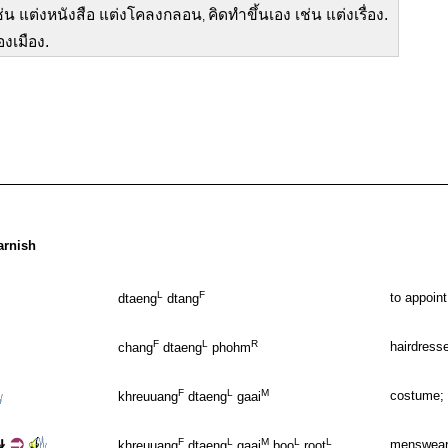
 เช่น แต่งหนังสือ แต่งโคลงกลอน
คิดทำขึ้นเอง เช่น แต่งเรื่อง.
,
องเมือง.
arnish
L
F
to appoint
dtaeng
dtang
F
L
R
hairdress
chang
dtaeng
phohm
F
L
M
costume; o
khreuuang
dtaeng
gaai
ษ
F
L
M
L
L
menswea
khreuuang
dtaeng
gaai
boo
root