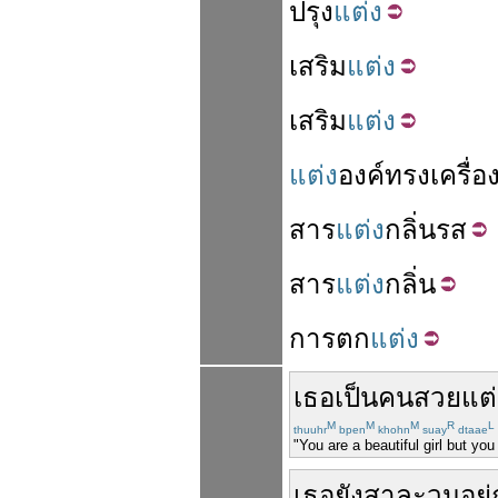
ปรุง
แต่ง
เสริม
แต่ง
เสริม
แต่ง
แต่ง
องค์
ทรงเครื่อ
สาร
แต่ง
กลิ่น
รส
สาร
แต่ง
กลิ่น
การ
ตก
แต่ง
เธอ
เป็น
คน
สวย
แต่
M
M
M
R
L
thuuhr
bpen
khohn
suay
dtaae
"You are a beautiful girl but you
เธอ
ยัง
สาละวน
อยู่