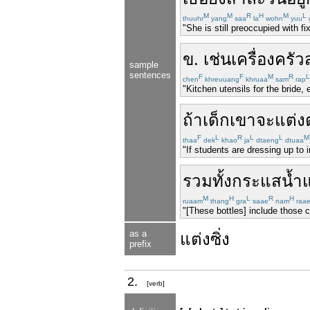
M
M
R
H
M
L
thuuhr
yang
saa
la
wohn
yuu
"She is still preoccupied with fi
ข
.
เช่น
เครื่องครัว
sample
sentences
F
F
M
R
L
chen
khreuuang
khruaa
sam
rap
"Kitchen utensils for the bride, 
ถ้า
เด็ก
เขา
จะ
แต่ง
F
L
R
L
L
M
thaa
dek
khao
ja
dtaeng
dtuaa
"If students are dressing up to
รวมทั้ง
กระแส
น้ำแ
M
H
L
R
H
ruaam
thang
gra
saae
nam
raa
"[These bottles] include those 
as a
แต่งซิ่ง
prefix
2.
[verb]