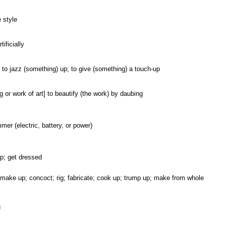
 style
tificially
 to jazz (something) up; to give (something) a touch-up
ng or work of art] to beautify (the work) by daubing
mer (electric, battery, or power)
up; get dressed
; make up; concoct; rig; fabricate; cook up; trump up; make from whole
g