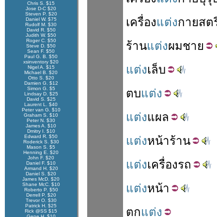
Chris S. $15
Jose D-C $20
Steven P. $20
เครื่อง
แต่ง
กาย
สตร
Daniel W. $75
Rudolf M. $30
David R. $50
Judith W. $50
Roger C. $50
ร้าน
แต่ง
ผม
ชาย
Steve D. $50
Sean F. $50
Paul G. B. $50
xsinventory $20
แต่ง
เล็บ
Nigel A. $15
Michael B. $20
Otto S. $20
Damien G. $12
Simon G. $5
ตบ
แต่ง
Lindsay D. $25
David S. $25
Laurent L. $40
Peter van G. $10
แต่ง
แผล
Graham S. $10
Peter N. $30
James A. $10
Dmitry I. $10
Edward R. $50
แต่ง
หน้า
ร้าน
Roderick S. $30
Mason S. $5
Henning E. $20
John F. $20
แต่ง
เครื่อง
รถ
Daniel F. $10
Armand H. $20
Daniel S. $20
James McD. $20
Shane McC. $10
แต่ง
หน้า
Roberto P. $50
Derrell P. $20
Trevor O. $30
Patrick H. $25
ตก
แต่ง
Rick @SS $15
Gene H. $10