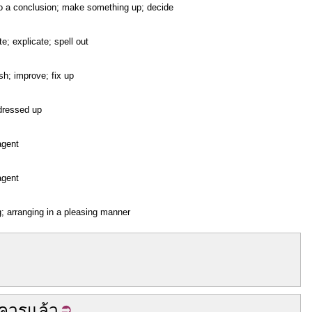
o a conclusion; make something up; decide
te; explicate; spell out
sh; improve; fix up
 dressed up
agent
agent
g; arranging in a pleasing manner
ควร
แล้ว