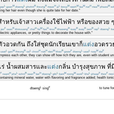
L
M
L
R
R
H
L
M
M
M
H
M
M
gap
gaan
dtaeng
phohm
theung
maae
ja
leeuy
waeh
laa
nat
maa
phaaw
so
xing her hair even though she is quite late for her date."
สำหรับ
เจ้าสาว
เครื่องใช้ไฟฟ้า
หรือ
ของ
สวย 
F
R
F
H
M
H
R
R
R
R
R
L
L
jao
saao
khreuuang
chai
fai
faa
reuu
khaawng
suay
suay
sam
rap
dtaeng
ba
electric appliances, or pretty things to decorate the house with."
ตัว
อวด
กัน
ถึง
ใส่
ชุด
นักเรียน
เขา
ก็
แต่ง
อวดรว
L
M
R
L
H
H
M
R
F
L
L
M
F
uaat
gan
theung
sai
choot
nak
riian
khao
gaaw
dtaeng
uaat
ruay
dai
 impress each other, they can show off how rich they are, even with student un
ร่
น้ำผสมสาร
และ
แต่ง
กลิ่น
บำรุง
สุขภาพ
ที่ม
F
H
L
R
R
H
L
L
M
M
L
L
F
F
e
naam
pha
sohm
saan
lae
dtaeng
glin
bam
roong
sook
kha
phaap
thee
mee
containing mineral water, water with flavoring and fragrance added; health ton
L
F
to tune fo
dtaeng
sing