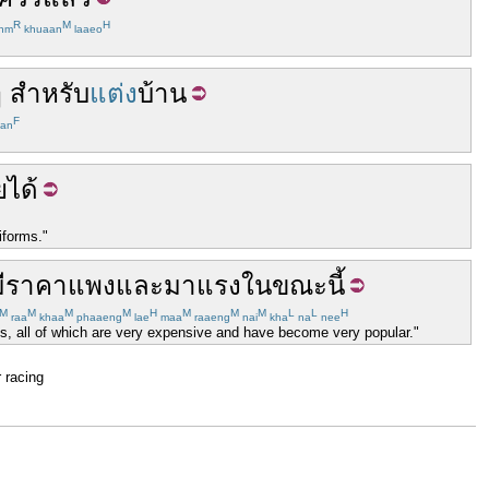
R
M
H
hm
khuaan
laaeo
ๆ
สำหรับ
แต่ง
บ้าน
F
an
ย
ได้
iforms."
ี
ราคา
แพง
และ
มาแรง
ในขณะนี้
M
M
M
M
H
M
M
M
L
L
H
raa
khaa
phaaeng
lae
maa
raaeng
nai
kha
na
nee
ics, all of which are very expensive and have become very popular."
r racing