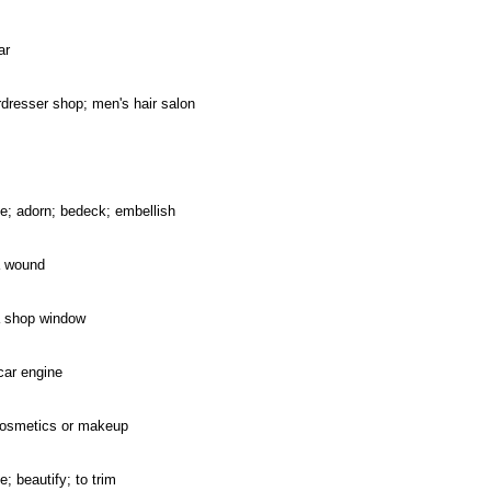
ar
rdresser shop; men's hair salon
te; adorn; bedeck; embellish
a wound
a shop window
car engine
cosmetics or makeup
e; beautify; to trim