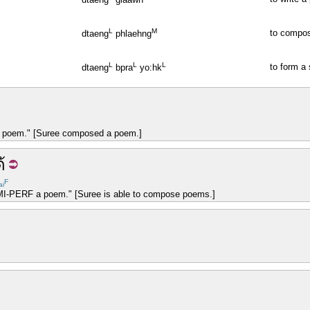
L
M
to compo
dtaeng
phlaehng
L
L
L
to form a
dtaeng
bpra
yo:hk
poem." [Suree composed a poem.]
้
F
ai
I-PERF a poem." [Suree is able to compose poems.]