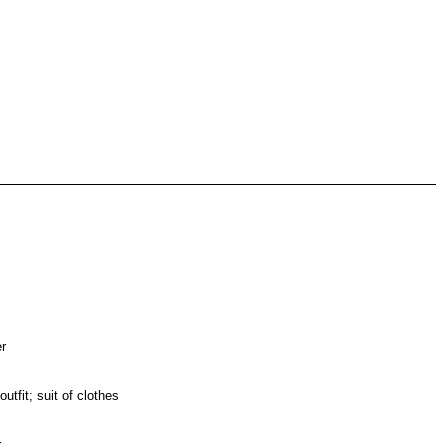
er
utfit; suit of clothes
r