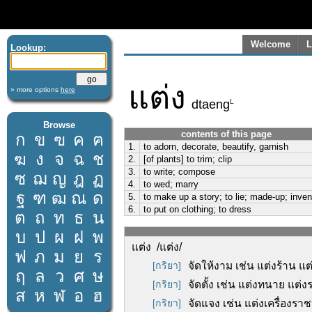
Welcome
L
Lookup:
แต่ง
» more options
here
L
dtaeng
Browse
contents of this page
ก
ข
ฃ
ค
ฅ
1.
to adorn, decorate, beautify, garnish
ฆ
ง
จ
ฉ
ช
2.
[of plants] to trim; clip
3.
to write; compose
ซ
ฌ
ญ
ฎ
ฏ
4.
to wed; marry
ฐ
ฑ
ฒ
ณ
ด
5.
to make up a story; to lie; made-up; inve
6.
to put on clothing; to dress
ต
ถ
ท
ธ
น
บ
ป
ผ
ฝ
พ
แต่ง /แต่ง/
ฟ
ภ
ม
ย
ร
[กริยา]
จัดให้งาม เช่น แต่งร้าน แต
ฤ
ล
ว
ศ
ษ
[กริยา]
จัดตั้ง เช่น แต่งทนาย แต่ง
ส
ห
ฬ
อ
ฮ
[กริยา]
จัดแจง เช่น แต่งเครื่องร