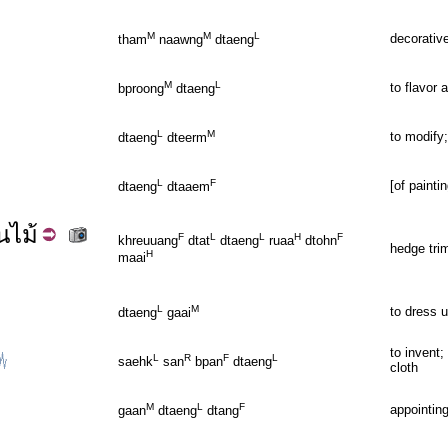
M
M
L
decorative
tham
naawng
dtaeng
M
L
to flavor ar
bproong
dtaeng
L
M
to modify;
dtaeng
dteerm
L
F
[of painti
dtaeng
dtaaem
นไม้
F
L
L
H
F
khreuuang
dtat
dtaeng
ruaa
dtohn
hedge trim
H
maai
L
M
to dress 
dtaeng
gaai
to invent
L
R
F
L
saehk
san
bpan
dtaeng
cloth
M
L
F
appointin
gaan
dtaeng
dtang