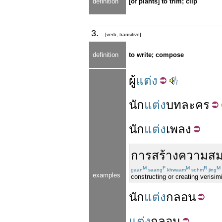
definition
[of plants] to trim; clip
3.
[verb, transitive]
definition
to write; compose
ผู้
แต่ง
นัก
แต่ง
บทละคร
นัก
แต่ง
เพลง
การสร้าง
ความสม
M
F
M
R
M
gaan
saang
khwaam
sohm
jing
examples
constructing or creating verisim
นัก
แต่ง
กลอน
แต่ง
กลอน