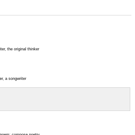
ter, the original thinker
r, a songwriter
a poem; compose poetry